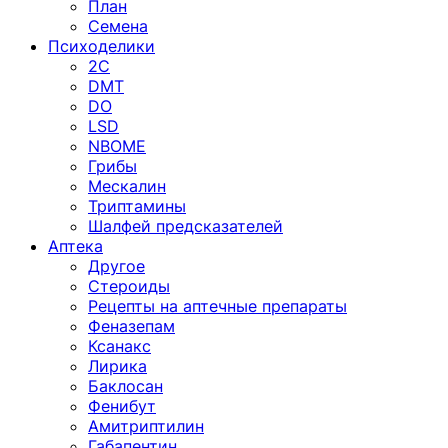
План
Семена
Психоделики
2C
DMT
DO
LSD
NBOME
Грибы
Мескалин
Триптамины
Шалфей предсказателей
Аптека
Другое
Стероиды
Рецепты на аптечные препараты
Феназепам
Ксанакс
Лирика
Баклосан
Фенибут
Амитриптилин
Габапентин