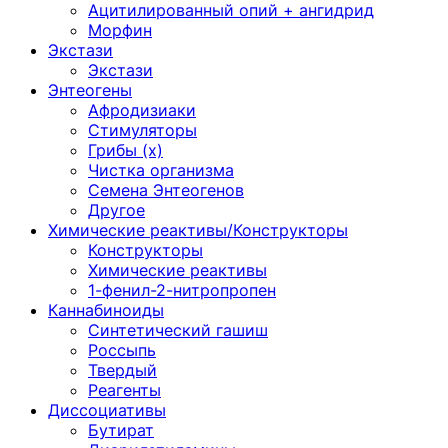
Ацитилированный опий + ангидрид
Морфин
Экстази
Экстази
Энтеогены
Афродизиаки
Стимуляторы
Грибы (х)
Чистка организма
Семена Энтеогенов
Другое
Химические реактивы/Конструкторы
Конструкторы
Химические реактивы
1-фенил-2-нитропропен
Каннабиноиды
Синтетический гашиш
Россыпь
Твердый
Реагенты
Диссоциативы
Бутират