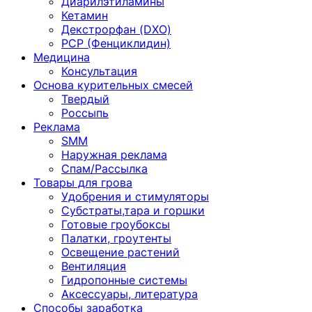
Диарилэтиламины
Кетамин
Декстрорфан (DXO)
PCP (Фенциклидин)
Медицина
Консультация
Основа курительных смесей
Твердый
Россыпь
Реклама
SMM
Наружная реклама
Спам/Рассылка
Товары для грова
Удобрения и стимуляторы
Субстраты,тара и горшки
Готовые гроубоксы
Палатки, гроутенты
Освещение растений
Вентиляция
Гидропонные системы
Аксессуары, литература
Способы заработка