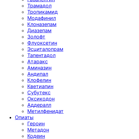
Трамадол
Тропикамид
Модафинил
Клоназепам
Диазепам
Золофт
Флуоксетин
Эсциталопрам
Тапентадол
Атаракс
Аминазин
Андипал
Клофелин
Кветиапин
Субутекс
Оксикодон
Аддералл
Метилфенидат
Опиаты
Героин
Метадон
Кодеин