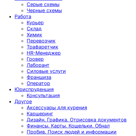
Серые схемы
Черные схемы
Работа
Курьер
Склад
Химик
Перевозчик
Трафаретчик
HR-Менеджер
Гровер
Лаборант
Силовые услуги
Франшиза
Оператор
Юриспруденция
Консультация
Другoе
Аксессуары для курения
Каршеринг
Дизайн. Графика. Отрисовка документов
Финансы. Карты. Кошельки. Обнал
Пробив. Поиск людей и информации