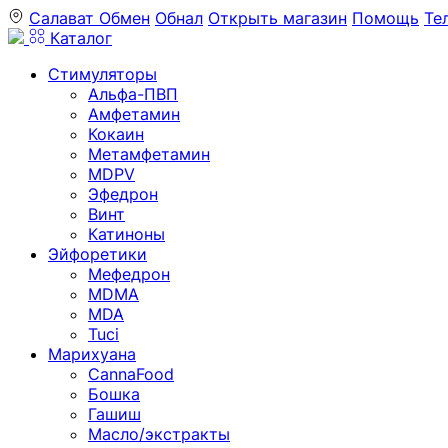
Салават
Обмен
Обнал
Открыть магазин
Помощь
Те
Каталог
Стимуляторы
Альфа-ПВП
Амфетамин
Кокаин
Метамфетамин
MDPV
Эфедрон
Винт
Катиноны
Эйфоретики
Мефедрон
MDMA
MDA
Tuci
Марихуана
CannaFood
Бошка
Гашиш
Масло/экстракты