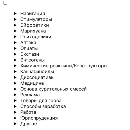
Навигация
Стимуляторы
Эйфоретики
Марихуана
Психоделики
Аптека
Опиаты
Экстази
Энтеогены
Химические реактивы/Конструкторы
Каннабиноиды
Диссоциативы
Медицина
Основа курительных смесей
Реклама
Товары для грова
Способы заработка
Работа
Юриспруденция
Другoе