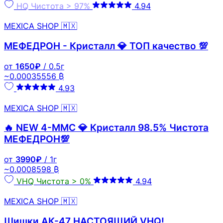
HQ
Чистота > 97%
4.94
MEXICA SHOP 🇲🇽
МЕФЕДРОН - Кристалл 💎 ТОП качество 💯
от
1650₽
/ 0.5г
~0.00035556 ₿
4.93
MEXICA SHOP 🇲🇽
🔥 NEW 4-MMC 💎 Кристалл 98.5% Чистота
МЕФЕДРОН💯
от
3990₽
/ 1г
~0.0008598 ₿
VHQ
Чистота > 0%
4.94
MEXICA SHOP 🇲🇽
Шишки АК-47 НАСТОЯЩИЙ VHQ!