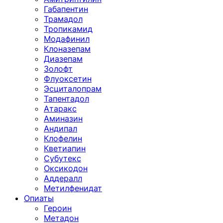
Габапентин
Трамадол
Тропикамид
Модафинил
Клоназепам
Диазепам
Золофт
Флуоксетин
Эсциталопрам
Тапентадол
Атаракс
Аминазин
Андипал
Клофелин
Кветиапин
Субутекс
Оксикодон
Аддералл
Метилфенидат
Опиаты
Героин
Метадон