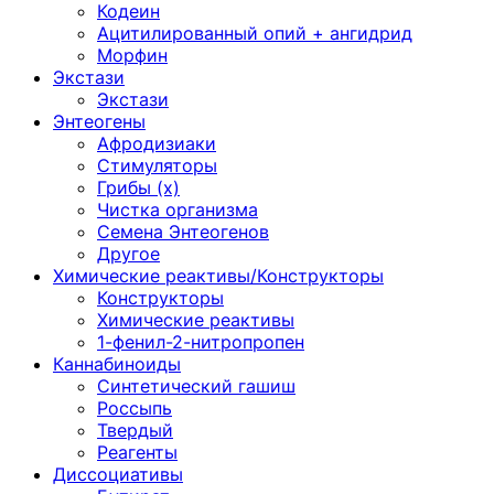
Кодеин
Ацитилированный опий + ангидрид
Морфин
Экстази
Экстази
Энтеогены
Афродизиаки
Стимуляторы
Грибы (х)
Чистка организма
Семена Энтеогенов
Другое
Химические реактивы/Конструкторы
Конструкторы
Химические реактивы
1-фенил-2-нитропропен
Каннабиноиды
Синтетический гашиш
Россыпь
Твердый
Реагенты
Диссоциативы