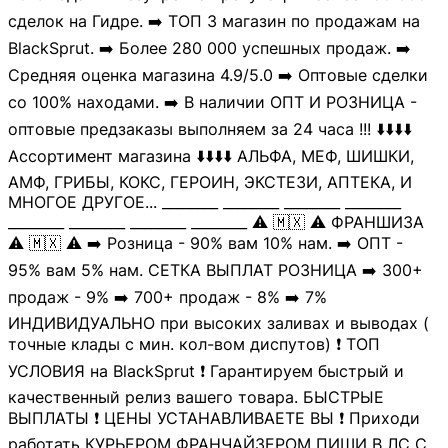
сделок на Гидре. ➡️ ТОП 3 магазин по продажам на
BlackSprut. ➡️ Более 280 000 успешных продаж. ➡️
Средняя оценка магазина 4.9/5.0 ➡️ Оптовые сделки
cо 100% находами. ➡️ В наличии ОПТ И РОЗНИЦА -
оптовые предзаказы выполняем за 24 часа !!! ⬇️⬇️⬇️⬇️
Ассортимент магазина ⬇️⬇️⬇️⬇️ АЛЬФА, МЕФ, ШИШКИ,
АМФ, ГРИБЫ, КОКС, ГЕРОИН, ЭКСТЕЗИ, АПТЕКА, И
МНОГОЕ ДРУГОЕ... ________ ________ ________ ________
________ ________ ________ ________ ⚠️ 🇲🇽 ⚠️ ФРАНШИЗА
⚠️ 🇲🇽 ⚠️ ➡️ Розница - 90% вам 10% нам. ➡️ ОПТ -
95% вам 5% нам. СЕТКА ВЫПЛАТ РОЗНИЦА ➡️ 300+
продаж - 9% ➡️ 700+ продаж - 8% ➡️ 7%
ИНДИВИДУАЛЬНО при высоких заливах и выводах (
точные клады с мин. кол-вом диспутов) ❗️ ТОП
УСЛОВИЯ на BlackSprut ❗️ Гарантируем быстрый и
качественный релиз вашего товара. БЫСТРЫЕ
ВЫПЛАТЫ ❗️ ЦЕНЫ УСТАНАВЛИВАЕТЕ ВЫ ❗️ Приходи
работать КУРЬЕРОМ ФРАНЧАЙЗЕРОМ ПИШИ В ЛС С