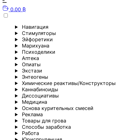
0.00 ₿
Навигация
Стимуляторы
Эйфоретики
Марихуана
Психоделики
Аптека
Опиаты
Экстази
Энтеогены
Химические реактивы/Конструкторы
Каннабиноиды
Диссоциативы
Медицина
Основа курительных смесей
Реклама
Товары для грова
Способы заработка
Работа
Юриспруденция