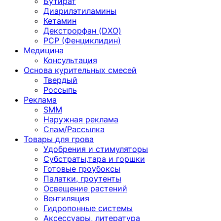
Бутират
Диарилэтиламины
Кетамин
Декстрорфан (DXO)
PCP (Фенциклидин)
Медицина
Консультация
Основа курительных смесей
Твердый
Россыпь
Реклама
SMM
Наружная реклама
Спам/Рассылка
Товары для грова
Удобрения и стимуляторы
Субстраты,тара и горшки
Готовые гроубоксы
Палатки, гроутенты
Освещение растений
Вентиляция
Гидропонные системы
Аксессуары, литература