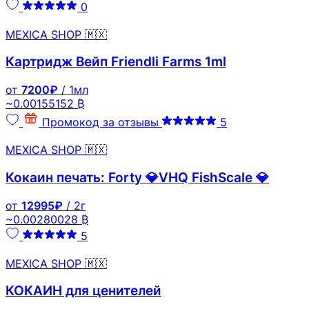
0
MEXICA SHOP 🇲🇽
Картридж Вейп Friendli Farms 1ml
от
7200₽
/ 1мл
~0.00155152 ₿
Промокод за отзывы
5
MEXICA SHOP 🇲🇽
Кокаин печать: Forty 💎VHQ FishScale 💎
от
12995₽
/ 2г
~0.00280028 ₿
5
MEXICA SHOP 🇲🇽
КОКАИН для ценителей