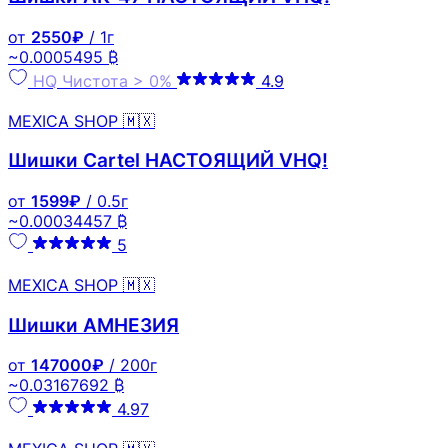
от
2550₽
/ 1г
~0.0005495 ₿
HQ
Чистота > 0%
4.9
MEXICA SHOP 🇲🇽
Шишки Cartel НАСТОЯЩИЙ VHQ!
от
1599₽
/ 0.5г
~0.00034457 ₿
5
MEXICA SHOP 🇲🇽
Шишки АМНЕЗИЯ
от
147000₽
/ 200г
~0.03167692 ₿
4.97