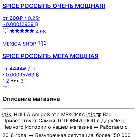
SPICE РОССЫПЬ ОЧЕНЬ МОЩНАЯ!
от
600₽
/ 0.25г
~0.00012929 ₿
4.98
MEXICA SHOP 🇲🇽
SPICE РОССЫПЬ МЕГА МОЩНАЯ
от
4444₽
/ 1г
~0.00095763 ₿
1
2
•••
3
Описание магазина
🇲🇽 HOLLA AmigoS это МЕКСИКА 🇲🇽🤠 Вас
Приветствует Самый ТОПОВЫЙ ШОП в ДаркNeTе
Немного Истории о нашем магазине ➡️ Работаем с
2016 года. ➡️ Безупречная репутация. более 150 000