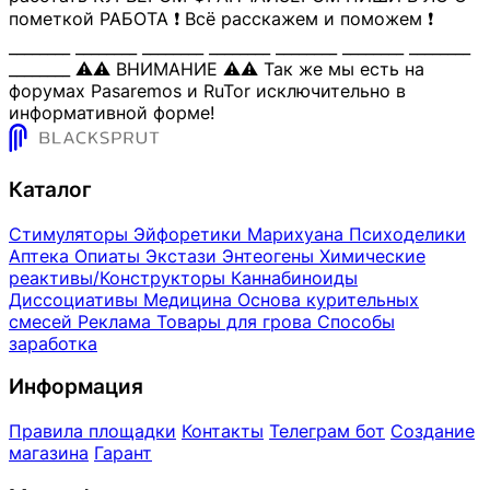
пометкой РАБОТА ❗️ Всё расскажем и поможем ❗️
________ ________ ________ ________ ________ ________ ________
________ ⚠️⚠️ ВНИМАНИЕ ⚠️⚠️ Так же мы есть на
форумах Pasaremos и RuTor исключительно в
информативной форме!
Каталог
Стимуляторы
Эйфоретики
Марихуана
Психоделики
Аптека
Опиаты
Экстази
Энтеогены
Химические
реактивы/Конструкторы
Каннабиноиды
Диссоциативы
Медицина
Основа курительных
смесей
Реклама
Товары для грова
Способы
заработка
Информация
Правила площадки
Контакты
Телеграм бот
Создание
магазина
Гарант