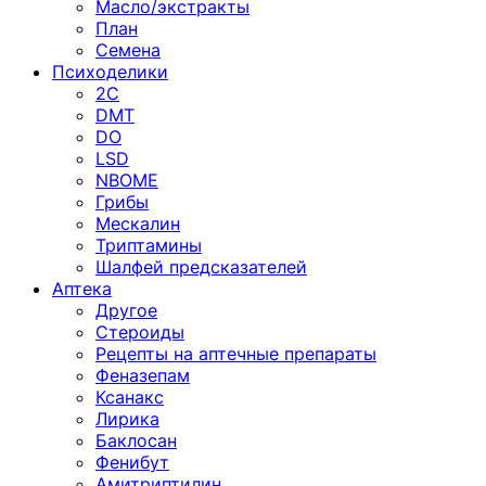
Масло/экстракты
План
Семена
Психоделики
2C
DMT
DO
LSD
NBOME
Грибы
Мескалин
Триптамины
Шалфей предсказателей
Аптека
Другое
Стероиды
Рецепты на аптечные препараты
Феназепам
Ксанакс
Лирика
Баклосан
Фенибут
Амитриптилин