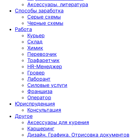
Аксессуары, литература
Способы заработка
Серые схемы
Черные схемы
Работа
Курьер
Склад
Химик
Перевозчик
Трафаретчик
HR-Менеджер
Гровер
Лаборант
Силовые услуги
Франшиза
Оператор
Юриспруденция
Консультация
Другoе
Аксессуары для курения
Каршеринг
Дизайн. Графика. Отрисовка документов