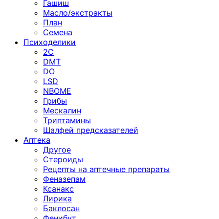
Гашиш
Масло/экстракты
План
Семена
Психоделики
2C
DMT
DO
LSD
NBOME
Грибы
Мескалин
Триптамины
Шалфей предсказателей
Аптека
Другое
Стероиды
Рецепты на аптечные препараты
Феназепам
Ксанакс
Лирика
Баклосан
Фенибут