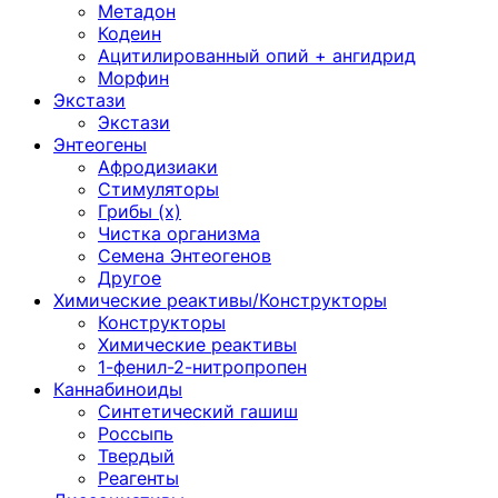
Метадон
Кодеин
Ацитилированный опий + ангидрид
Морфин
Экстази
Экстази
Энтеогены
Афродизиаки
Стимуляторы
Грибы (х)
Чистка организма
Семена Энтеогенов
Другое
Химические реактивы/Конструкторы
Конструкторы
Химические реактивы
1-фенил-2-нитропропен
Каннабиноиды
Синтетический гашиш
Россыпь
Твердый
Реагенты