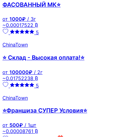
ФАСОВАННЫЙ МК⭐
от
1000₽
/ 3г
~0.00017522 ₿
5
ChinaTown
⭐ Склад - Высокая оплата!⭐
от
100000₽
/ 2г
~0.01752238 ₿
5
ChinaTown
⭐Франшиза СУПЕР Условия⭐
от
500₽
/ 1шт
~0.00008761 ₿