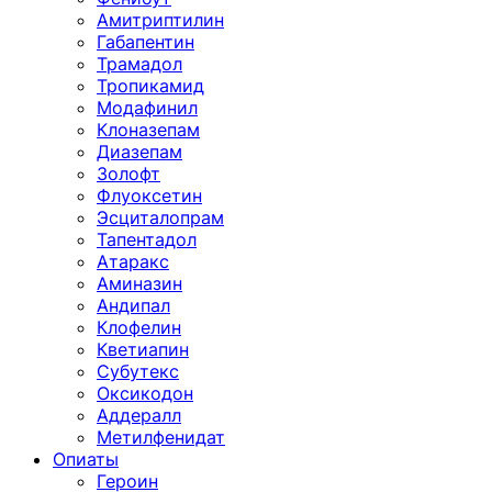
Амитриптилин
Габапентин
Трамадол
Тропикамид
Модафинил
Клоназепам
Диазепам
Золофт
Флуоксетин
Эсциталопрам
Тапентадол
Атаракс
Аминазин
Андипал
Клофелин
Кветиапин
Субутекс
Оксикодон
Аддералл
Метилфенидат
Опиаты
Героин