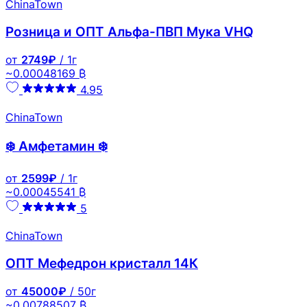
ChinaTown
Розница и ОПТ Альфа-ПВП Мука VHQ
от
2749₽
/ 1г
~0.00048169 ₿
4.95
ChinaTown
❄️ Амфетамин ❄️
от
2599₽
/ 1г
~0.00045541 ₿
5
ChinaTown
ОПТ Мефедрон кристалл 14К
от
45000₽
/ 50г
~0.00788507 ₿