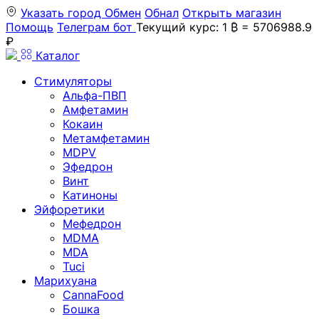
Указать город
Обмен
Обнал
Открыть магазин
Помощь
Телеграм бот
Текущий курс: 1 ₿ = 5706988.9
₽
Каталог
Стимуляторы
Альфа-ПВП
Амфетамин
Кокаин
Метамфетамин
MDPV
Эфедрон
Винт
Катиноны
Эйфоретики
Мефедрон
MDMA
MDA
Tuci
Марихуана
CannaFood
Бошка