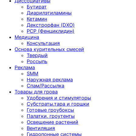
Диссоциативы
Бутират
Диарилэтиламины
Кетамин
Декстрорфан (DXO)
PCP (Фенциклидин)
Медицина
Консультация
Основа курительных смесей
Твердый
Россыпь
Реклама
SMM
Наружная реклама
Спам/Рассылка
Товары для грова
Удобрения и стимуляторы
Субстраты,тара и горшки
Готовые гроубоксы
Палатки, гроутенты
Освещение растений
Вентиляция
Гидропонные системы