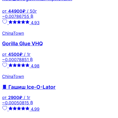
от
44900₽
/ 50г
~0.00786755 ₿
4.93
ChinaTown
Gorilla Glue VHQ
от
4500₽
/ 1г
~0.00078851 ₿
4.98
ChinaTown
🍫 Гашиш Ice-O-Lator
от
2900₽
/ 1г
~0.00050815 ₿
4.99