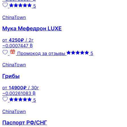
5
ChinaTown
Мука Мефедрон LUXE
от
4250₽
/ 2г
~0.0007447 ₿
Промокод за отзывы
5
ChinaTown
Грибы
от
14900₽
/ 30г
~0.00261083 ₿
5
ChinaTown
Паспорт РФ/СНГ