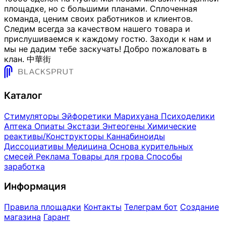
площадке, но с большими планами. Сплоченная
команда, ценим своих работников и клиентов.
Следим всегда за качеством нашего товара и
прислушиваемся к каждому гостю. Заходи к нам и
мы не дадим тебе заскучать! Добро пожаловать в
клан. 中華街
Каталог
Стимуляторы
Эйфоретики
Марихуана
Психоделики
Аптека
Опиаты
Экстази
Энтеогены
Химические
реактивы/Конструкторы
Каннабиноиды
Диссоциативы
Медицина
Основа курительных
смесей
Реклама
Товары для грова
Способы
заработка
Информация
Правила площадки
Контакты
Телеграм бот
Создание
магазина
Гарант