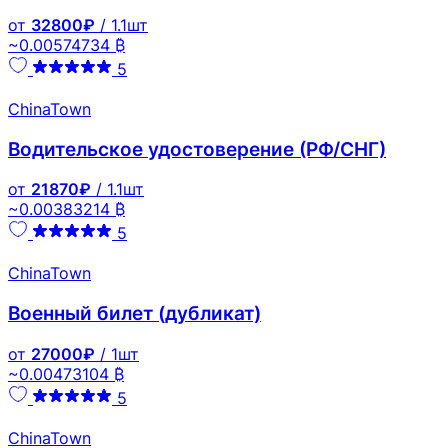
от
32800₽
/ 1.1шт
~0.00574734 ₿
5
ChinaTown
Водительское удостоверение (РФ/СНГ)
от
21870₽
/ 1.1шт
~0.00383214 ₿
5
ChinaTown
Военный билет (дубликат)
от
27000₽
/ 1шт
~0.00473104 ₿
5
ChinaTown