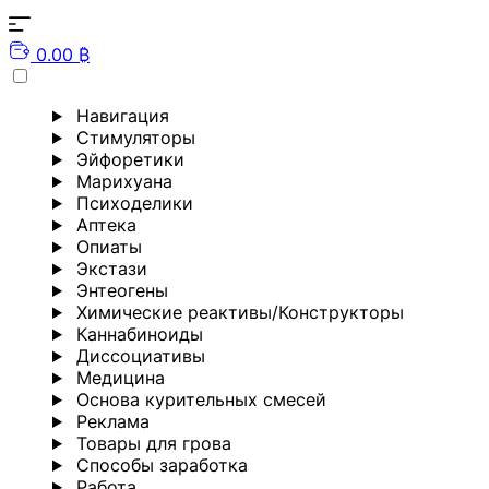
0.00 ₿
Навигация
Стимуляторы
Эйфоретики
Марихуана
Психоделики
Аптека
Опиаты
Экстази
Энтеогены
Химические реактивы/Конструкторы
Каннабиноиды
Диссоциативы
Медицина
Основа курительных смесей
Реклама
Товары для грова
Способы заработка
Работа