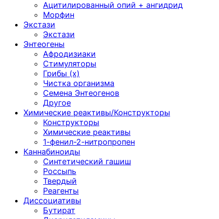
Ацитилированный опий + ангидрид
Морфин
Экстази
Экстази
Энтеогены
Афродизиаки
Стимуляторы
Грибы (х)
Чистка организма
Семена Энтеогенов
Другое
Химические реактивы/Конструкторы
Конструкторы
Химические реактивы
1-фенил-2-нитропропен
Каннабиноиды
Синтетический гашиш
Россыпь
Твердый
Реагенты
Диссоциативы
Бутират