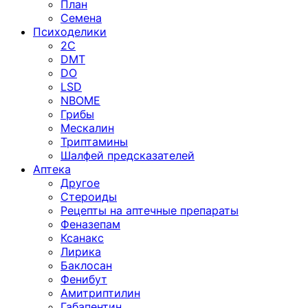
План
Семена
Психоделики
2C
DMT
DO
LSD
NBOME
Грибы
Мескалин
Триптамины
Шалфей предсказателей
Аптека
Другое
Стероиды
Рецепты на аптечные препараты
Феназепам
Ксанакс
Лирика
Баклосан
Фенибут
Амитриптилин
Габапентин