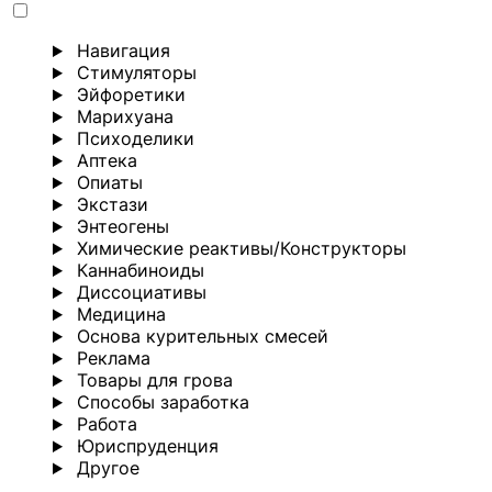
Навигация
Стимуляторы
Эйфоретики
Марихуана
Психоделики
Аптека
Опиаты
Экстази
Энтеогены
Химические реактивы/Конструкторы
Каннабиноиды
Диссоциативы
Медицина
Основа курительных смесей
Реклама
Товары для грова
Способы заработка
Работа
Юриспруденция
Другoе