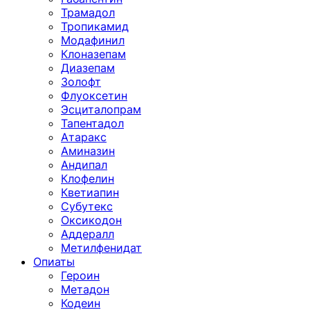
Трамадол
Тропикамид
Модафинил
Клоназепам
Диазепам
Золофт
Флуоксетин
Эсциталопрам
Тапентадол
Атаракс
Аминазин
Андипал
Клофелин
Кветиапин
Субутекс
Оксикодон
Аддералл
Метилфенидат
Опиаты
Героин
Метадон
Кодеин