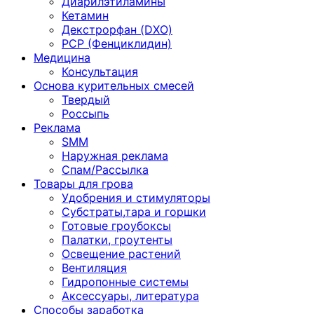
Диарилэтиламины
Кетамин
Декстрорфан (DXO)
PCP (Фенциклидин)
Медицина
Консультация
Основа курительных смесей
Твердый
Россыпь
Реклама
SMM
Наружная реклама
Спам/Рассылка
Товары для грова
Удобрения и стимуляторы
Субстраты,тара и горшки
Готовые гроубоксы
Палатки, гроутенты
Освещение растений
Вентиляция
Гидропонные системы
Аксессуары, литература
Способы заработка