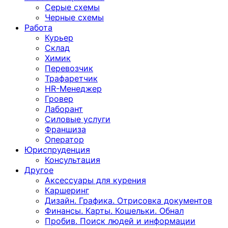
Серые схемы
Черные схемы
Работа
Курьер
Склад
Химик
Перевозчик
Трафаретчик
HR-Менеджер
Гровер
Лаборант
Силовые услуги
Франшиза
Оператор
Юриспруденция
Консультация
Другoе
Аксессуары для курения
Каршеринг
Дизайн. Графика. Отрисовка документов
Финансы. Карты. Кошельки. Обнал
Пробив. Поиск людей и информации