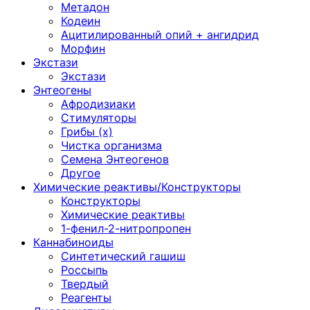
Метадон
Кодеин
Ацитилированный опий + ангидрид
Морфин
Экстази
Экстази
Энтеогены
Афродизиаки
Стимуляторы
Грибы (х)
Чистка организма
Семена Энтеогенов
Другое
Химические реактивы/Конструкторы
Конструкторы
Химические реактивы
1-фенил-2-нитропропен
Каннабиноиды
Синтетический гашиш
Россыпь
Твердый
Реагенты