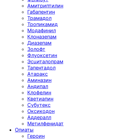
Амитриптилин
Габапентин
Трамадол
Тропикамид
Модафинил
Клоназепам
Диазепам
Золофт
Флуоксетин
Эсциталопрам
Тапентадол
Атаракс
Аминазин
Андипал
Клофелин
Кветиапин
Субутекс
Оксикодон
Аддералл
Метилфенидат
Опиаты
Героин