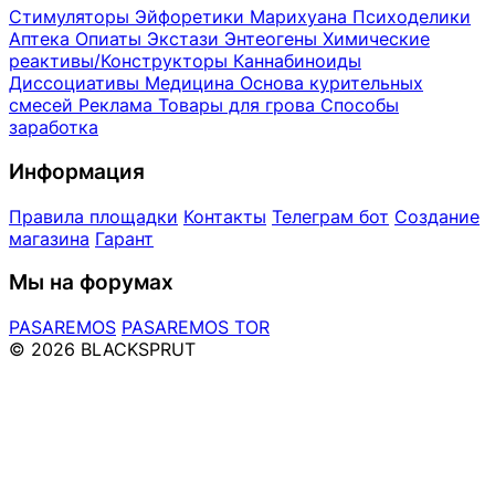
Стимуляторы
Эйфоретики
Марихуана
Психоделики
Аптека
Опиаты
Экстази
Энтеогены
Химические
реактивы/Конструкторы
Каннабиноиды
Диссоциативы
Медицина
Основа курительных
смесей
Реклама
Товары для грова
Способы
заработка
Информация
Правила площадки
Контакты
Телеграм бот
Создание
магазина
Гарант
Мы на форумах
PASAREMOS
PASAREMOS TOR
© 2026 BLACKSPRUT