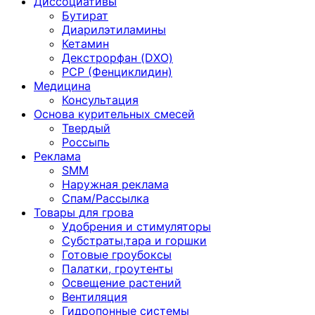
Диссоциативы
Бутират
Диарилэтиламины
Кетамин
Декстрорфан (DXO)
PCP (Фенциклидин)
Медицина
Консультация
Основа курительных смесей
Твердый
Россыпь
Реклама
SMM
Наружная реклама
Спам/Рассылка
Товары для грова
Удобрения и стимуляторы
Субстраты,тара и горшки
Готовые гроубоксы
Палатки, гроутенты
Освещение растений
Вентиляция
Гидропонные системы