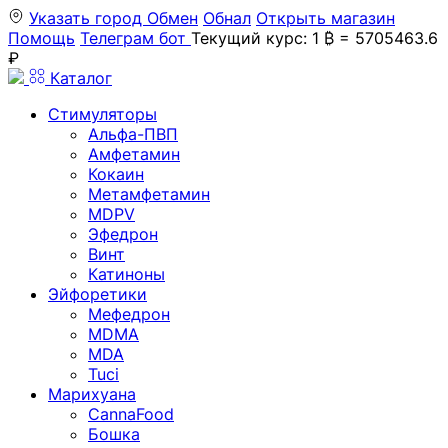
Указать город
Обмен
Обнал
Открыть магазин
Помощь
Телеграм бот
Текущий курс: 1 ₿ = 5705463.6
₽
Каталог
Стимуляторы
Альфа-ПВП
Амфетамин
Кокаин
Метамфетамин
MDPV
Эфедрон
Винт
Катиноны
Эйфоретики
Мефедрон
MDMA
MDA
Tuci
Марихуана
CannaFood
Бошка