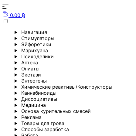
0.00 ₿
Навигация
Стимуляторы
Эйфоретики
Марихуана
Психоделики
Аптека
Опиаты
Экстази
Энтеогены
Химические реактивы/Конструкторы
Каннабиноиды
Диссоциативы
Медицина
Основа курительных смесей
Реклама
Товары для грова
Способы заработка
Работа