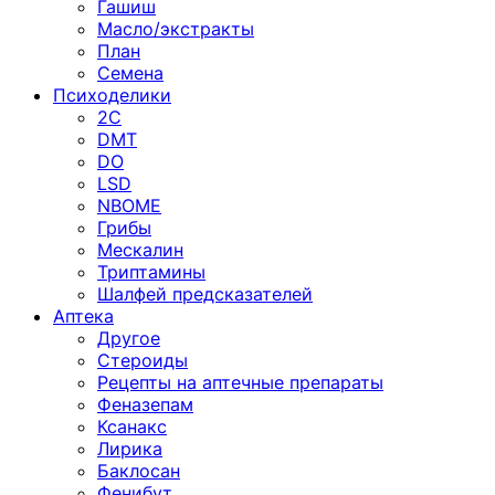
Гашиш
Масло/экстракты
План
Семена
Психоделики
2C
DMT
DO
LSD
NBOME
Грибы
Мескалин
Триптамины
Шалфей предсказателей
Аптека
Другое
Стероиды
Рецепты на аптечные препараты
Феназепам
Ксанакс
Лирика
Баклосан
Фенибут