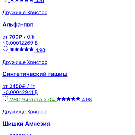
4.91
Дружище Христос
Альфа-пвп
от
700₽
/ 0.1г
~0.00012269 ₿
4.98
Дружище Христос
Синтетический гашиш
от
2450₽
/ 1г
~0.00042941 ₿
VHQ
Чистота > 0%
4.98
Дружище Христос
Шишки Амнезия