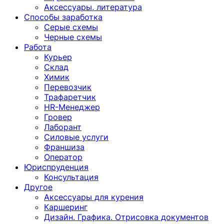
Аксессуары, литература
Способы заработка
Серые схемы
Черные схемы
Работа
Курьер
Склад
Химик
Перевозчик
Трафаретчик
HR-Менеджер
Гровер
Лаборант
Силовые услуги
Франшиза
Оператор
Юриспруденция
Консультация
Другoе
Аксессуары для курения
Каршеринг
Дизайн. Графика. Отрисовка документов