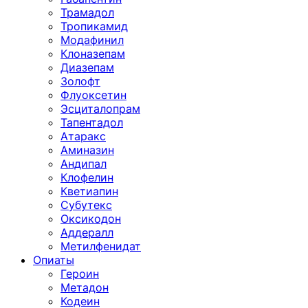
Трамадол
Тропикамид
Модафинил
Клоназепам
Диазепам
Золофт
Флуоксетин
Эсциталопрам
Тапентадол
Атаракс
Аминазин
Андипал
Клофелин
Кветиапин
Субутекс
Оксикодон
Аддералл
Метилфенидат
Опиаты
Героин
Метадон
Кодеин