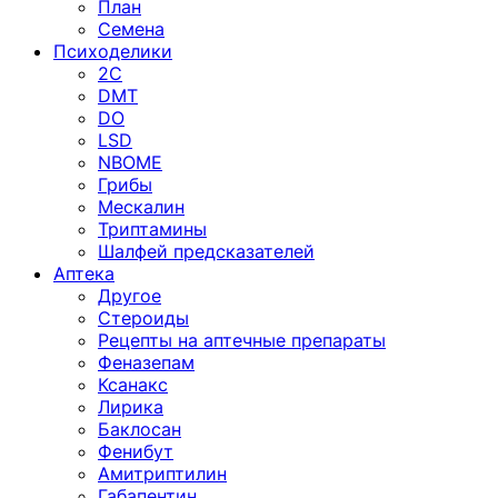
План
Семена
Психоделики
2C
DMT
DO
LSD
NBOME
Грибы
Мескалин
Триптамины
Шалфей предсказателей
Аптека
Другое
Стероиды
Рецепты на аптечные препараты
Феназепам
Ксанакс
Лирика
Баклосан
Фенибут
Амитриптилин
Габапентин