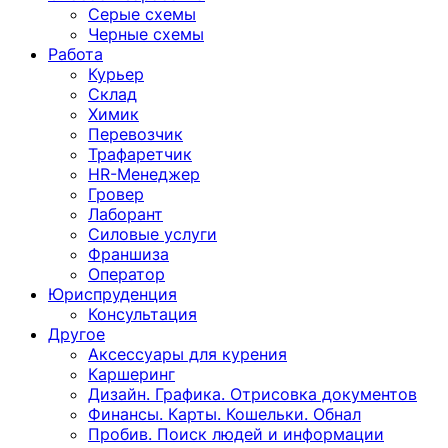
Серые схемы
Черные схемы
Работа
Курьер
Склад
Химик
Перевозчик
Трафаретчик
HR-Менеджер
Гровер
Лаборант
Силовые услуги
Франшиза
Оператор
Юриспруденция
Консультация
Другoе
Аксессуары для курения
Каршеринг
Дизайн. Графика. Отрисовка документов
Финансы. Карты. Кошельки. Обнал
Пробив. Поиск людей и информации