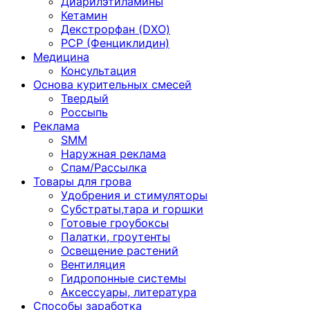
Диарилэтиламины
Кетамин
Декстрорфан (DXO)
PCP (Фенциклидин)
Медицина
Консультация
Основа курительных смесей
Твердый
Россыпь
Реклама
SMM
Наружная реклама
Спам/Рассылка
Товары для грова
Удобрения и стимуляторы
Субстраты,тара и горшки
Готовые гроубоксы
Палатки, гроутенты
Освещение растений
Вентиляция
Гидропонные системы
Аксессуары, литература
Способы заработка