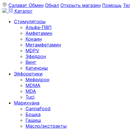
Салават
Обмен
Обнал
Открыть магазин
Помощь
Те
Каталог
Стимуляторы
Альфа-ПВП
Амфетамин
Кокаин
Метамфетамин
MDPV
Эфедрон
Винт
Катиноны
Эйфоретики
Мефедрон
MDMA
MDA
Tuci
Марихуана
CannaFood
Бошка
Гашиш
Масло/экстракты