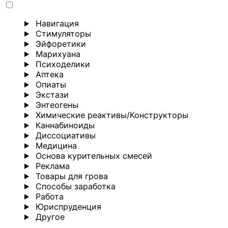
Навигация
Стимуляторы
Эйфоретики
Марихуана
Психоделики
Аптека
Опиаты
Экстази
Энтеогены
Химические реактивы/Конструкторы
Каннабиноиды
Диссоциативы
Медицина
Основа курительных смесей
Реклама
Товары для грова
Способы заработка
Работа
Юриспруденция
Другoе