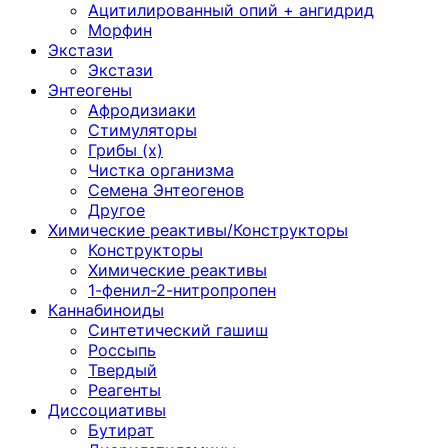
Ацитилированный опий + ангидрид
Морфин
Экстази
Экстази
Энтеогены
Афродизиаки
Стимуляторы
Грибы (х)
Чистка организма
Семена Энтеогенов
Другое
Химические реактивы/Конструкторы
Конструкторы
Химические реактивы
1-фенил-2-нитропропен
Каннабиноиды
Синтетический гашиш
Россыпь
Твердый
Реагенты
Диссоциативы
Бутират