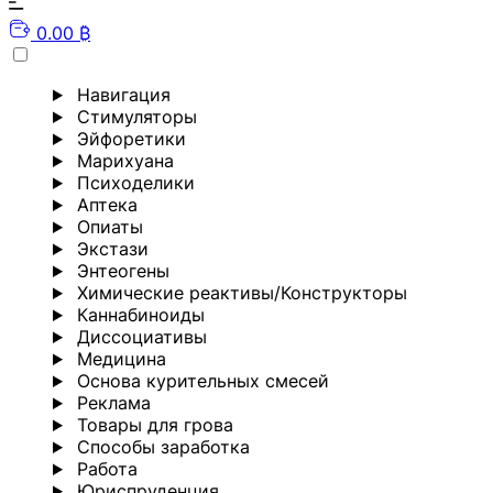
0.00 ₿
Навигация
Стимуляторы
Эйфоретики
Марихуана
Психоделики
Аптека
Опиаты
Экстази
Энтеогены
Химические реактивы/Конструкторы
Каннабиноиды
Диссоциативы
Медицина
Основа курительных смесей
Реклама
Товары для грова
Способы заработка
Работа
Юриспруденция