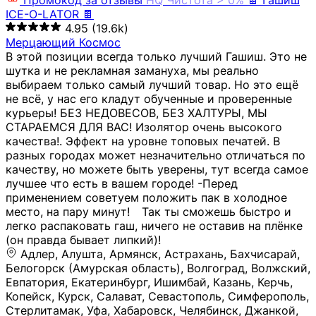
Промокод за отзывы
HQ
Чистота > 0%
🍫 Гашиш
ICE-O-LATOR 🍫
4.95
(19.6k)
Мерцающий Космос
В этой позиции всегда только лучший Гашиш. Это не
шутка и не рекламная замануха, мы реально
выбираем только самый лучший товар. Но это ещё
не всё, у нас его кладут обученные и проверенные
курьеры! БЕЗ НЕДОВЕСОВ, БЕЗ ХАЛТУРЫ, МЫ
СТАРАЕМСЯ ДЛЯ ВАС! Изолятор очень высокого
качества!. Эффект на уровне топовых печатей. В
разных городах может незначительно отличаться по
качеству, но можете быть уверены, тут всегда самое
лучшее что есть в вашем городе! -Перед
применением советуем положить пак в холодное
место, на пару минут!⠀ Так ты сможешь быстро и
легко распаковать гаш, ничего не оставив на плёнке
(он правда бывает липкий)!
Адлер, Алушта, Армянск, Астрахань, Бахчисарай,
Белогорск (Амурская область), Волгоград, Волжский,
Евпатория, Екатеринбург, Ишимбай, Казань, Керчь,
Копейск, Курск, Салават, Севастополь, Симферополь,
Стерлитамак, Уфа, Хабаровск, Челябинск, Джанкой,