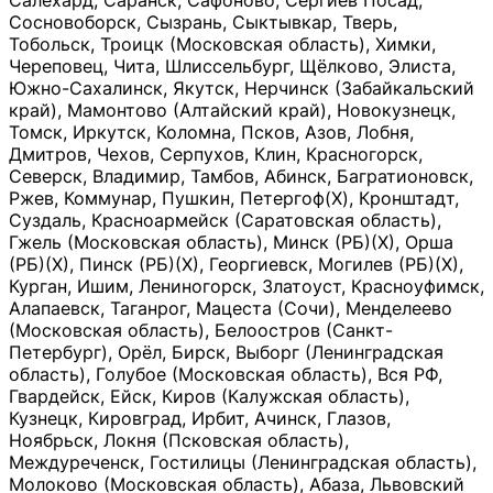
Салехард, Саранск, Сафоново, Сергиев Посад,
Сосновоборск, Сызрань, Сыктывкар, Тверь,
Тобольск, Троицк (Московская область), Химки,
Череповец, Чита, Шлиссельбург, Щёлково, Элиста,
Южно-Сахалинск, Якутск, Нерчинск (Забайкальский
край), Мамонтово (Алтайский край), Новокузнецк,
Томск, Иркутск, Коломна, Псков, Азов, Лобня,
Дмитров, Чехов, Серпухов, Клин, Красногорск,
Северск, Владимир, Тамбов, Абинск, Багратионовск,
Ржев, Коммунар, Пушкин, Петергоф(Х), Кронштадт,
Суздаль, Красноармейск (Саратовская область),
Гжель (Московская область), Минск (РБ)(Х), Орша
(РБ)(Х), Пинск (РБ)(Х), Георгиевск, Могилев (РБ)(Х),
Курган, Ишим, Лениногорск, Златоуст, Красноуфимск,
Алапаевск, Таганрог, Мацеста (Сочи), Менделеево
(Московская область), Белоостров (Санкт-
Петербург), Орёл, Бирск, Выборг (Ленинградская
область), Голубое (Московская область), Вся РФ,
Гвардейск, Ейск, Киров (Калужская область),
Кузнецк, Кировград, Ирбит, Ачинск, Глазов,
Ноябрьск, Локня (Псковская область),
Междуреченск, Гостилицы (Ленинградская область),
Молоково (Московская область), Абаза, Львовский