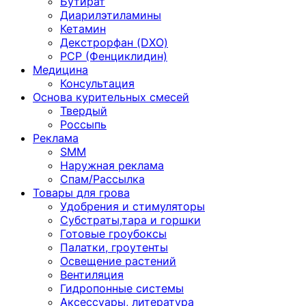
Бутират
Диарилэтиламины
Кетамин
Декстрорфан (DXO)
PCP (Фенциклидин)
Медицина
Консультация
Основа курительных смесей
Твердый
Россыпь
Реклама
SMM
Наружная реклама
Спам/Рассылка
Товары для грова
Удобрения и стимуляторы
Субстраты,тара и горшки
Готовые гроубоксы
Палатки, гроутенты
Освещение растений
Вентиляция
Гидропонные системы
Аксессуары, литература