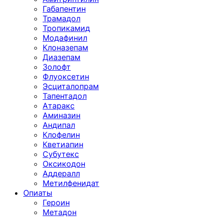
Габапентин
Трамадол
Тропикамид
Модафинил
Клоназепам
Диазепам
Золофт
Флуоксетин
Эсциталопрам
Тапентадол
Атаракс
Аминазин
Андипал
Клофелин
Кветиапин
Субутекс
Оксикодон
Аддералл
Метилфенидат
Опиаты
Героин
Метадон