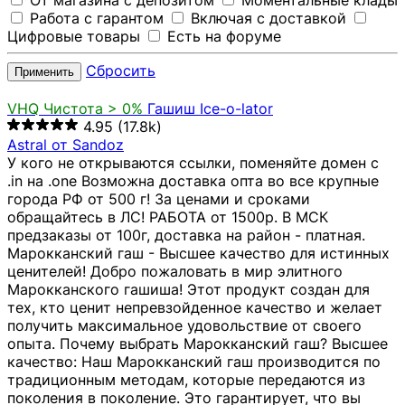
От магазина с депозитом
Моментальные клады
Работа с гарантом
Включая с доставкой
Цифровые товары
Есть на форуме
Сбросить
Применить
VHQ
Чистота > 0%
Гашиш Ice-o-lator
4.95
(17.8k)
Astral от Sandoz
У кого не открываются ссылки, поменяйте домен с
.in на .one Возможна доставка опта во все крупные
города РФ от 500 г! За ценами и сроками
обращайтесь в ЛС! РАБОТА от 1500р. В МСК
предзаказы от 100г, доставка на район - платная.
Марокканский гаш - Высшее качество для истинных
ценителей! Добро пожаловать в мир элитного
Марокканского гашиша! Этот продукт создан для
тех, кто ценит непревзойденное качество и желает
получить максимальное удовольствие от своего
опыта. Почему выбрать Марокканский гаш? Высшее
качество: Наш Марокканский гаш производится по
традиционным методам, которые передаются из
поколения в поколение. Это гарантирует, что вы