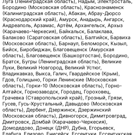
Луга (Ленинградская область), Надым, Электросталь,
Бородино (Московская область), Краснознаменск
(Калиниградская область), Абакан, Абрау-Дюрсо
(Краснодарский край), Амурск, Анадырь, Ангарск,
Андреаполь, Арзамас, Артём, Архангельск, Архыз
(Карачаево-Черкесия), Байкальск, Балаклава,
Балаково (Саратовская область), Балтийск, Барвиха
(Московская область), Барнаул, Беломорск, Кызыл,
Бийск, Биробиджан, Благовещенск (Амурская
область), Благовещенск (Башкортостан), Бородино,
Братск, Бугры (Ленинградская область), Великие
Луки, Великий Новгород, Великий Устюг,
Владикавказ, Выкса, Галич, Гвардейское (Крым),
Гдов, Голицыно, Горки Ленинские (Московская
область), Горки-10 (Московская область), Горно-
Алтайск, Горнозаводск, Городец, Гороховец,
Грачевка (Ставропольский край), Грозный, Грязи,
Гусев, Гусь-Хрустальный, Давыдово (Московская
область), Дербент, Дзержинск, Дзержинский
(Московская область), Дивногорск, Димитровград,
Дмитровск, Домбай (Карачаево-Черкесия),
Домодедово, Донецк (ДНР), Дубна, Егорьевск,
Елабуга, Елизово, Енисейск, Ессентуки, Ессентукская