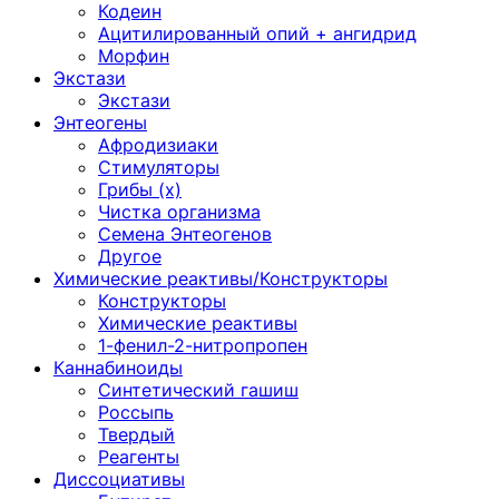
Кодеин
Ацитилированный опий + ангидрид
Морфин
Экстази
Экстази
Энтеогены
Афродизиаки
Стимуляторы
Грибы (х)
Чистка организма
Семена Энтеогенов
Другое
Химические реактивы/Конструкторы
Конструкторы
Химические реактивы
1-фенил-2-нитропропен
Каннабиноиды
Синтетический гашиш
Россыпь
Твердый
Реагенты
Диссоциативы