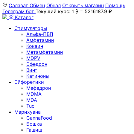
Салават
Обмен
Обнал
Открыть магазин
Помощь
Телеграм бот
Текущий курс: 1 ₿ = 5216187.9 ₽
Каталог
Стимуляторы
Альфа-ПВП
Амфетамин
Кокаин
Метамфетамин
MDPV
Эфедрон
Винт
Катиноны
Эйфоретики
Мефедрон
MDMA
MDA
Tuci
Марихуана
CannaFood
Бошка
Гашиш