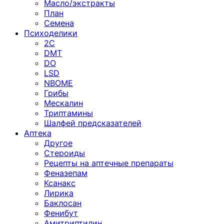
Масло/экстракты
План
Семена
Психоделики
2C
DMT
DO
LSD
NBOME
Грибы
Мескалин
Триптамины
Шалфей предсказателей
Аптека
Другое
Стероиды
Рецепты на аптечные препараты
Феназепам
Ксанакс
Лирика
Баклосан
Фенибут
Амитриптилин