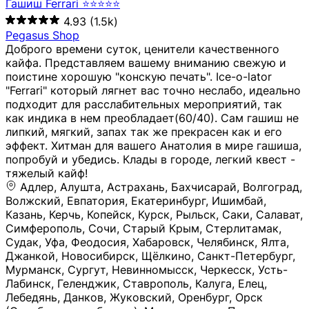
Гашиш Ferrari ⭐⭐⭐⭐⭐
4.93
(1.5k)
Pegasus Shop
Доброго времени суток, ценители качественного
кайфа. Представляем вашему вниманию свежую и
поистине хорошую "конскую печать". Ice-o-lator
"Ferrari" который лягнет вас точно неслабо, идеально
подходит для расслабительных мероприятий, так
как индика в нем преобладает(60/40). Сам гашиш не
липкий, мягкий, запах так же прекрасен как и его
эффект. Хитман для вашего Анатолия в мире гашиша,
попробуй и убедись. Клады в городе, легкий квест -
тяжелый кайф!
Адлер, Алушта, Астрахань, Бахчисарай, Волгоград, Волжский, Евпатория, Екатеринбург, Ишимбай, Казань, Керчь, Копейск, Курск, Рыльск, Саки, Салават, Симферополь, Сочи, Старый Крым, Стерлитамак, Судак, Уфа, Феодосия, Хабаровск, Челябинск, Ялта, Джанкой, Новосибирск, Щёлкино, Санкт-Петербург, Мурманск, Сургут, Невинномысск, Черкесск, Усть-Лабинск, Геленджик, Ставрополь, Калуга, Елец, Лебедянь, Данков, Жуковский, Оренбург, Орск (Оренбургская область), Магнитогорск, Пермь, Зеленоград, Солнечногорск, Нижний Новгород, Лысково, Заволжье, Кстово, Балахна (Нижегородская область), Богородск, Бор (Нижегородская область), Саратов, Энгельс, Ижевск, Тюмень, Ростов-на-Дону, Шахты, Новочеркасск, Батайск, Аксай, Люберцы, Истра, Москва, Армавир, Краснодар, Магадан, Самара, Анапа, Славянск-на-Кубани, Чаплыгин, Липецк, Нижний Тагил, Орехово-Зуево, Усть-Джегута, Лянтор, Нефтеюганск, Пыть-Ях, Урень, Ветлуга, Шахунья, Новороссийск, Крымск, Тимашёвск, Тольятти, Воткинск, Звенигород, Руза, Можайск, Белгород, Воронеж, Соликамск, Нытва, Лысьва (Пермский край), Чусовой, Кунгур, Краснокамск, Миасс, Губаха, Тула, Новомосковск, Донской, Омск, Льгов, Мытищи, Королёв, Ивантеевка, Балашиха, Семилуки, Кудымкар, Старый Оскол, Оса (Пермский край), Одинцово (Московская область), Ханты-Мансийск, Лабинск, Темрюк, Курганинск, Белореченск (Краснодарский край), Алупкa, Губкин, Рязань, Калининград, Усть-Илимск, Фрязино, Минеральные Воды, Пятигорск, Кострома, Ярославль, Коркино, Верхняя Пышма, Подольск, Красноярск, Смоленск, Долгопрудный, Чебоксары, Калачинск, Канск, Киров (Кировская область), Вологда, Рославль, Владивосток, Обнинск, Балабаново (Калужская область), Малоярославец, Брянск, Видное, Ярцево, Вязьма, Гагарин, Приволжск, Фурманов, Чайковский, Кинешма, Горячий Ключ, Улан-Удэ, Туймазы, Дюртюли, Альметьевск, Нефтекамск, Хадыженск, Апшеронск, Майкоп, Уссурийск, Ульяновск, Гатчина, Луга (Ленинградская область), Надым, Ногинск, Электросталь, Железнодорожный (Московская область), Бутурлиновка, Кириллов, Краснознаменск (Калиниградская область), Мышкин, Томмот, Холм, Абакан, Абдулино, Агидель, Агрыз, Адыгейск, Азнакаево, Алатырь, Алдан, Алейск, Александров, Александровск, Алексеевка (Белгородская обл.), Алексин, Амурск, Анадырь, Ангарск, Андреаполь, Анжеро-Судженск, Анива, Апатиты, Арамиль, Ардон, Арзамас, Аркадак, Арсеньев, Артём, Артёмовский, Архангельск, Асбест, Асино, Аткарск, Ахтубинск, Аша, Бабаево (Вологодская область), Бавлы (Республика Татарстан), Байкальск, Бакал, Баксан, Балаклава, Балаково (Саратовская область), Балашов (Саратовская область), Балтийск, Барабинск, Барнаул, Барыш (Ульяновская область), Бежецк, Белая Калитва (Ростовская область), Белебей, Белогорск (Крым), Белозерск, Белокуриха, Беломорск, Белоозёрский (Московская область), Белорецк (Республика Башкортостан), Кызыл, Белоярский (Ханты-Мансийский АО), Бердск, Березники (Пермский край), Берёзовский (Кемеровская область), Берёзовский (Свердловская область), Беслан, Бийск, Бикин, Билибино, Биробиджан, Благовещенск (Амурская область), Благовещенск (Башкортостан), Бобров, Богородицк, Боготол, Богучар, Бокситогорск (Ленинградская область), Бологое (Тверская область), Болхов, Большой Камень (Приморский край), Борисоглебск (Воронежская область), Боровичи (Новгородская область), Боровск, Бородино, Братск, Бронницы (Московская область), Бугульма (Республика Татарстан), Бугуруслан (Оренбургская область), Буинск, Буй, Буйнакск, Валдай, Валуйки, Велиж, Великие Луки, Великий Новгород, Великий Устюг, Вельск, Венёв, Верещагино, Верхнеуральск, Верхний Уфалей, Верхняя Салда, Верхняя Тура, Весьегонск, Вилючинск, Вихоревка, Вичуга, Владикавказ, Волгодонск, Волгореченск, Володарск, Волосово, Волчанск, Вольск, Воркута, Ворсма, Всеволожск (Ленинградская область), Вуктыл, Выкса, Высоковск, Высоцк, Вытегра, Вышний Волочёк, Вяземский, Вязники, Вятские Поляны, Нея, Шилка, Гаврилов Посад, Гаврилов-Ям, Гай, Галич, Гдов, Голицыно, Горно-Алтайск, Горнозаводск, Горняк, Городец, Гороховец, Гремячинск, Грозный, Грязи, Грязовец, Губкинский, Гуково, Гулькевичи, Гурьевск (Калининградская область), Гурьевск (Кемеровская область), Гусев, Гусь-Хрустальный, Давлеканово, Далматово, Дальнегорск, Дегтярск, Дедовск, Демидов, Дербент, Десногорск, Дзержинск, Дзержинский (Московская область), Дивногорск, Димитровград, Дмитровск, Дно, Добрянка, Долинск, Домодедово, Донецк (ДНР), Дорогобуж, Дрезна, Дубна, Дудинка, Духовщина, Дятьково, Егорьевск, Елабуга, Елизово, Ельня (Будет изменено название), Емва, Енисейск, Ермолино, Ершов, Ессентуки, Ефремов, Железноводск, Железногорск (Красноярский край), Железногорск (Курская область), Железногорск-Илимский, Жигулёвск, Жиздра, Жирновск, Жуков, Жуковка, Заводоуковск, Заволжск, Задонск, Заинск, Заозёрный, Заозёрск, Западная Двина, Заполярный, Зарайск, Заречный (Пензенская область), Заречный (Свердловская область), Заринск, Звенигово, Зверево, Зеленогорск ( Ленинградская обл. ), Зеленоградск, Зеленодольск, Зеленокумск, Зерноград, Зима, Змеиногорск, Зубцов, Ивангород, Иваново, Ивдель, Избербаш, Изобильный, Иланский, Инза, Инкерман, Инта, Ипатово, Искитим, Йошкар-Ола, Кадников, Калач, Калач-на-Дону, Калининск, Калтан, Калязин, Камбарка, Каменка (Пензенская область), Каменногорск (Ленинградская область), Каменск-Уральский, Каменск-Шахтинский, Камень-на-Оби, Камешково, Камышин, Канаш, Кандалакша, Карабаново, Карабаш, Карачаевск, Каргат, Каргополь, Карпинск, Карталы, Касимов, Касли, Каспийск, Катав-Ивановск, Катайск, Качканар, Кашин, Кашира, Кемерово, Кемь, Кизел, Кизилюрт, Кизляр, Кимовск, Кимры, Кингисепп, Кинель, Киреевск, Киренск, Киржач, Кириши, Кирово-Чепецк, Кировск (Ленинградская область), Кировск (Мурманская область), Кирсанов, Киселёвск, Кисловодск, Климовск, Клинцы, Княгинино, Ковдор, Ковров, Когалым, Козельск, Козьмодемьянск, Кола, Кологрив, Колпашево, Колпино, Кольчугино, Комсомольск, Комсомольск-на-Амуре, Конаково, Кондопога, Кондрово, Константиновск, Кораблино, Кореновск, Корсаков, Коряжма, Костерёво, Костомукша, Котельники, Котельниково, Котельнич, Котлас, Котовск, Кохма, Красноармейск (Московская область), Краснозаводск, Краснознаменск (Московская область), Краснокаменск, Краснослободск (Волгоградская область), Краснотурьинск, Красноуральск, Красный Сулин, Кремёнки, Кропоткин, Кубинка, Кувшиново (Тверская область), Кудрово, Кулебаки, Кумертау, Курлово, Куровское, Куртамыш, Курчатов, Куса, Кушва, Кыштым, Лабытнанги, Лагань, Лаишево (Республика Татарстан), Лакинск, Лангепас, Лахденпохья, Ленинск-Кузнецкий, Ленск (Республика Саха), Лермонтов (Ставропольский край), Лесозаводск (Приморский край), Лесосибирск, Ливны (Орловская область), Ликино-Дулёво, Липки (Тульская область), Лиски (Воронежская область), Лихославль, Лодейное Поле, Ломоносов (Санкт-Петербург), Лосино-Петровский, Лукоянов, Луховицы, Лыткарино, Любань (Ленинградская область), Любим, Людиново, Магас, Майский, Макаров, Малая Вишера, Малгобек, Мамадыш, Мамоново, Мантурово, Маркс, Махачкала, Мглин, Мегион, Медвежьегорск, Медногорск, Медынь, Меленки, Мелеуз, Менделеевск, Мещовск, Микунь, Миллерово, Минусинск, Миньяр, Мирный (Архангельская область), Мирный (Якутия), Михайловка (Город), Михайловск (Свердловская область), Михайловск (Ставропольский край), Могоча, Можга, Моздок, Мончегорск, Морозовск, Моршанск, Мосальск, Муравленко, Мурино, Муром, Мценск, Мыски, Набережные Челны, Навашино (Нижегородская область), Назарово (Красноярский край), Назрань, Нальчик, Наро-Фоминск, Нарткала, Нарьян-Мар, Находка, Невель (Псковская область), Невельск, Невьянск, Нелидово (Тверская область), Неман, Нерехта (Костромская область), Нерюнгри, Нестеров, Нефтегорск (Самарская область), Нефтекумск, Нижневартовск, Нижнекамск (Республика Татарстан), Нижнеудинск, Нижние Серги, Нижний Ломов, Нижняя Тура, Николаевск-на-Амуре, Никольск (Вологодская область), Никольск (Пензенская область), Новая Ладога, Новая Ляля, Новоалександровск, Новоалтайск, Нововоронеж, Новодвинск, Новозыбков, Новокубанск, Новокуйбышевск, Новомичуринск, Новопавловск, Новоржев, Новосокольники, Новотроицк, Новоульяновск, Новоуральск, Новохопёрск, Новочебоксарск, Новошахтинск, Новый Оскол, Новый Уренгой, Норильск, Нурлат, Нягань, Нязепетровск, Няндома, Облучье, Обоянь, Озёрск (Калининградская область), Озёрск (Челябинская область), Озёры, Октябрьск (Самарская область), Октябрьский (Башкортостан), Окуловка (Новгородская область), Оленегорск, Олонец, Онега, Опочка, Осинники, Осташков, Остров, Острогожск, Отрадный, Оха, Павлово, Павловск (Воронежская область), Павловск (Санкт-Петербург), Павловский Посад, Партизанск, Певек, Пенза, Первоуральск, Перевоз, Пересвет, Переславль-Залесский, Пестово (Новгородская область), Петрозаводск, Петропавловск-Камчатский, Печоры, Пикалёво, Пионерский, Питкяранта, Плавск, Плёс, Подпорожье, Покачи, Покров, Покровск, Полесск, Полысаево, Полярные Зори, Полярный, Поронайск, Порхов, Похвистнево, Почеп, Починок, Пошехонье, Правдинск, Приморск (Калининградская область), Приморско-Ахтарск, Приозерск, Прокопьевск, Протвино, Прохладный, Пугачёв, Пудож, Пустошка, Пушкино, Пущино, Пыталово, Радужный (Владимирская область), Радужный (Ханты-Мансийский АО), Райчихинск, Раменское, Рассказово, Ревда, Реж, Реутов, Родники, Россошь, Ростов (Ярославская обл.), Рошаль, Ртищево, Рубцовск, Рузаевка, Рыбинск, Рыбное, Ряжск, Салехард, Сальск, Саранск, Сарапул, Саров, Сасово, Сатка, Сафоново, Саяногорск, Саянск, Светлогорск, Светлоград, Светлый, Светогорск (Ленинградская область), Свободный, Себеж, Северобайкальск, Северодвинск, Североуральск, Сегежа, Семикаракорск, Сенгилей, Серафимович, Сергач, Сергиев Посад, Сердобск, Сертолово (Ленинградская область), Сестрорецк (Ленинградская область), Сибай, Скопин, Славгород, Сланцы, Слободской, Слюдянка, Собинка, Советск (Кировская область), Советск (Калининградская область), Советск (Тульская область), Советская Гавань, Советский (Ханты-Мансийский АО), Сокол (Вологодская область), Солигалич, Соль-Илецк, Сольцы, Сортавала, Сосенский, Сосновоборск, Сосновый Бор (Ленинградская область), Сосногорск, Спас-Клепики, Спасск-Рязанский, С