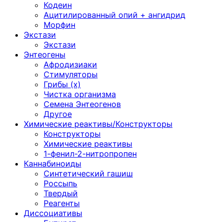
Кодеин
Ацитилированный опий + ангидрид
Морфин
Экстази
Экстази
Энтеогены
Афродизиаки
Стимуляторы
Грибы (х)
Чистка организма
Семена Энтеогенов
Другое
Химические реактивы/Конструкторы
Конструкторы
Химические реактивы
1-фенил-2-нитропропен
Каннабиноиды
Синтетический гашиш
Россыпь
Твердый
Реагенты
Диссоциативы