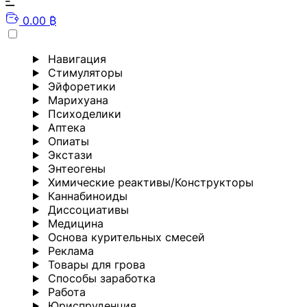
0.00 ₿
Навигация
Стимуляторы
Эйфоретики
Марихуана
Психоделики
Аптека
Опиаты
Экстази
Энтеогены
Химические реактивы/Конструкторы
Каннабиноиды
Диссоциативы
Медицина
Основа курительных смесей
Реклама
Товары для грова
Способы заработка
Работа
Юриспруденция