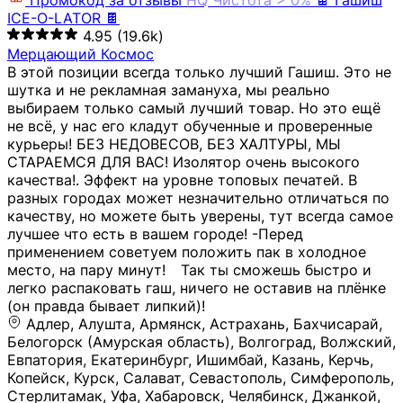
Промокод за отзывы
HQ
Чистота > 0%
🍫 Гашиш
ICE-O-LATOR 🍫
4.95
(19.6k)
Мерцающий Космос
В этой позиции всегда только лучший Гашиш. Это не
шутка и не рекламная замануха, мы реально
выбираем только самый лучший товар. Но это ещё
не всё, у нас его кладут обученные и проверенные
курьеры! БЕЗ НЕДОВЕСОВ, БЕЗ ХАЛТУРЫ, МЫ
СТАРАЕМСЯ ДЛЯ ВАС! Изолятор очень высокого
качества!. Эффект на уровне топовых печатей. В
разных городах может незначительно отличаться по
качеству, но можете быть уверены, тут всегда самое
лучшее что есть в вашем городе! -Перед
применением советуем положить пак в холодное
место, на пару минут!⠀ Так ты сможешь быстро и
легко распаковать гаш, ничего не оставив на плёнке
(он правда бывает липкий)!
Адлер, Алушта, Армянск, Астрахань, Бахчисарай,
Белогорск (Амурская область), Волгоград, Волжский,
Евпатория, Екатеринбург, Ишимбай, Казань, Керчь,
Копейск, Курск, Салават, Севастополь, Симферополь,
Стерлитамак, Уфа, Хабаровск, Челябинск, Джанкой,