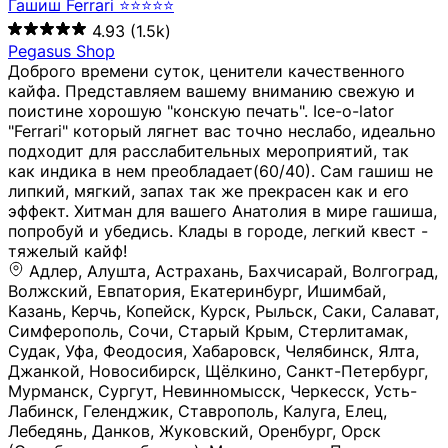
Гашиш Ferrari ⭐⭐⭐⭐⭐
4.93
(1.5k)
Pegasus Shop
Доброго времени суток, ценители качественного
кайфа. Представляем вашему вниманию свежую и
поистине хорошую "конскую печать". Ice-o-lator
"Ferrari" который лягнет вас точно неслабо, идеально
подходит для расслабительных мероприятий, так
как индика в нем преобладает(60/40). Сам гашиш не
липкий, мягкий, запах так же прекрасен как и его
эффект. Хитман для вашего Анатолия в мире гашиша,
попробуй и убедись. Клады в городе, легкий квест -
тяжелый кайф!
Адлер, Алушта, Астрахань, Бахчисарай, Волгоград, Волжский, Евпатория, Екатеринбург, Ишимбай, Казань, Керчь, Копейск, Курск, Рыльск, Саки, Салават, Симферополь, Сочи, Старый Крым, Стерлитамак, Судак, Уфа, Феодосия, Хабаровск, Челябинск, Ялта, Джанкой, Новосибирск, Щёлкино, Санкт-Петербург, Мурманск, Сургут, Невинномысск, Черкесск, Усть-Лабинск, Геленджик, Ставрополь, Калуга, Елец, Лебедянь, Данков, Жуковский, Оренбург, Орск (Оренбургская область), Магнитогорск, Пермь, Зеленоград, Солнечногорск, Нижний Новгород, Лысково, Заволжье, Кстово, Балахна (Нижегородская область), Богородск, Бор (Нижегородская область), Саратов, Энгельс, Ижевск, Тюмень, Ростов-на-Дону, Шахты, Новочеркасск, Батайск, Аксай, Люберцы, Истра, Москва, Армавир, Краснодар, Магадан, Самара, Анапа, Славянск-на-Кубани, Чаплыгин, Липецк, Нижний Тагил, Орехово-Зуево, Усть-Джегута, Лянтор, Нефтеюганск, Пыть-Ях, Урень, Ветлуга, Шахунья, Новороссийск, Крымск, Тимашёвск, Тольятти, Воткинск, Звенигород, Руза, Можайск, Белгород, Воронеж, Соликамск, Нытва, Лысьва (Пермский край), Чусовой, Кунгур, Краснокамск, Миасс, Губаха, Тула, Новомосковск, Донской, Омск, Льгов, Мытищи, Королёв, Ивантеевка, Балашиха, Семилуки, Кудымкар, Старый Оскол, Оса (Пермский край), Одинцово (Московская область), Ханты-Мансийск, Лабинск, Темрюк, Курганинск, Белореченск (Краснодарский край), Алупкa, Губкин, Рязань, Калининград, Усть-Илимск, Фрязино, Минеральные Воды, Пятигорск, Кострома, Ярославль, Коркино, Верхняя Пышма, Подольск, Красноярск, Смоленск, Долгопрудный, Чебоксары, Калачинск, Канск, Киров (Кировская область), Вологда, Рославль, Владивосток, Обнинск, Балабаново (Калужская область), Малоярославец, Брянск, Видное, Ярцево, Вязьма, Гагарин, Приволжск, Фурманов, Чайковский, Кинешма, Горячий Ключ, Улан-Удэ, Туймазы, Дюртюли, Альметьевск, Нефтекамск, Хадыженск, Апшеронск, Майкоп, Уссурийск, Ульяновск, Гатчина, Луга (Ленинградская область), Надым, Ногинск, Электросталь, Железнодорожный (Московская область), Бутурлиновка, Кириллов, Краснознаменск (Калиниградская область), Мышкин, Томмот, Холм, Абакан, Абдулино, Агидель, Агрыз, Адыгейск, Азнакаево, Алатырь, Алдан, Алейск, Александров, Александровск, Алексеевка (Белгородская обл.), Алексин, Амурск, Анадырь, Ангарск, Андреаполь, Анжеро-Судженск, Анива, Апатиты, Арамиль, Ардон, Арзамас, Аркадак, Арсеньев, Артём, Артёмовский, Архангельск, Асбест, Асино, Аткарск, Ахтубинск, Аша, Бабаево (Вологодская область), Бавлы (Республика Татарстан), Байкальск, Бакал, Баксан, Балаклава, Балаково (Саратовская область), Балашов (Саратовская область), Балтийск, Барабинск, Барнаул, Барыш (Ульяновская область), Бежецк, Белая Калитва (Ростовская область), Белебей, Белогорск (Крым), Белозерск, Белокуриха, Беломорск, Белоозёрский (Московская область), Белорецк (Республика Башкортостан), Кызыл, Белоярский (Ханты-Мансийский АО), Бердск, Березники (Пермский край), Берёзовский (Кемеровская область), Берёзовский (Свердловская область), Беслан, Бийск, Бикин, Билибино, Биробиджан, Благовещенск (Амурская область), Благовещенск (Башкортостан), Бобров, Богородицк, Боготол, Богучар, Бокситогорск (Ленинградская область), Бологое (Тверская область), Болхов, Большой Камень (Приморский край), Борисоглебск (Воронежская область), Боровичи (Новгородская область), Боровск, Бородино, Братск, Бронницы (Московская область), Бугульма (Республика Татарстан), Бугуруслан (Оренбургская область), Буинск, Буй, Буйнакск, Валдай, Валуйки, Велиж, Великие Луки, Великий Новгород, Великий Устюг, Вельск, Венёв, Верещагино, Верхнеуральск, Верхний Уфалей, Верхняя Салда, Верхняя Тура, Весьегонск, Вилючинск, Вихоревка, Вичуга, Владикавказ, Волгодонск, Волгореченск, Володарск, Волосово, Волчанск, Вольск, Воркута, Ворсма, Всеволожск (Ленинградская область), Вуктыл, Выкса, Высоковск, Высоцк, Вытегра, Вышний Волочёк, Вяземский, Вязники, Вятские Поляны, Нея, Шилка, Гаврилов Посад, Гаврилов-Ям, Гай, Галич, Гдов, Голицыно, Горно-Алтайск, Горнозаводск, Горняк, Городец, Гороховец, Гремячинск, Грозный, Грязи, Грязовец, Губкинский, Гуково, Гулькевичи, Гурьевск (Калининградская область), Гурьевск (Кемеровская область), Гусев, Гусь-Хрустальный, Давлеканово, Далматово, Дальнегорск, Дегтярск, Дедовск, Демидов, Дербент, Десногорск, Дзержинск, Дзержинский (Московская область), Дивногорск, Димитровград, Дмитровск, Дно, Добрянка, Долинск, Домодедово, Донецк (ДНР), Дорогобуж, Дрезна, Дубна, Дудинка, Духовщина, Дятьково, Егорьевск, Елабуга, Елизово, Ельня (Будет изменено название), Емва, Енисейск, Ермолино, Ершов, Ессентуки, Ефремов, Железноводск, Железногорск (Красноярский край), Железногорск (Курская область), Железногорск-Илимский, Жигулёвск, Жиздра, Жирновск, Жуков, Жуковка, Заводоуковск, Заволжск, Задонск, Заинск, Заозёрный, Заозёрск, Западная Двина, Заполярный, Зарайск, Заречный (Пензенская область), Заречный (Свердловская область), Заринск, Звенигово, Зверево, Зеленогорск ( Ленинградская обл. ), Зеленоградск, Зеленодольск, Зеленокумск, Зерноград, Зима, Змеиногорск, Зубцов, Ивангород, Иваново, Ивдель, Избербаш, Изобильный, Иланский, Инза, Инкерман, Инта, Ипатово, Искитим, Йошкар-Ола, Кадников, Калач, Калач-на-Дону, Калининск, Калтан, Калязин, Камбарка, Каменка (Пензенская область), Каменногорск (Ленинградская область), Каменск-Уральский, Каменск-Шахтинский, Камень-на-Оби, Камешково, Камышин, Канаш, Кандалакша, Карабаново, Карабаш, Карачаевск, Каргат, Каргополь, Карпинск, Карталы, Касимов, Касли, Каспийск, Катав-Ивановск, Катайск, Качканар, Кашин, Кашира, Кемерово, Кемь, Кизел, Кизилюрт, Кизляр, Кимовск, Кимры, Кингисепп, Кинель, Киреевск, Киренск, Киржач, Кириши, Кирово-Чепецк, Кировск (Ленинградская область), Кировск (Мурманская область), Кирсанов, Киселёвск, Кисловодск, Климовск, Клинцы, Княгинино, Ковдор, Ковров, Когалым, Козельск, Козьмодемьянск, Кола, Кологрив, Колпашево, Колпино, Кольчугино, Комсомольск, Комсомольск-на-Амуре, Конаково, Кондопога, Кондрово, Константиновск, Кораблино, Кореновск, Корсаков, Коряжма, Костерёво, Костомукша, Котельники, Котельниково, Котельнич, Котлас, Котовск, Кохма, Красноармейск (Московская область), Краснозаводск, Краснознаменск (Московская область), Краснокаменск, Краснослободск (Волгоградская область), Краснотурьинск, Красноуральск, Красный Сулин, Кремёнки, Кропоткин, Кубинка, Кувшиново (Тверская область), Кудрово, Кулебаки, Кумертау, Курлово, Куровское, Куртамыш, Курчатов, Куса, Кушва, Кыштым, Лабытнанги, Лагань, Лаишево (Республика Татарстан), Лакинск, Лангепас, Лахденпохья, Ленинск-Кузнецкий, Ленск (Республика Саха), Лермонтов (Ставропольский край), Лесозаводск (Приморский край), Лесосибирск, Ливны (Орловская область), Ликино-Дулёво, Липки (Тульская область), Лиски (Воронежская область), Лихославль, Лодейное Поле, Ломоносов (Санкт-Петербург), Лосино-Петровский, Лукоянов, Луховицы, Лыткарино, Любань (Ленинградская область), Любим, Людиново, Магас, Майский, Макаров, Малая Вишера, Малгобек, Мамадыш, Мамоново, Мантурово, Маркс, Махачкала, Мглин, Мегион, Медвежьегорск, Медногорск, Медынь, Меленки, Мелеуз, Менделеевск, Мещовск, Микунь, Миллерово, Минусинск, Миньяр, Мирный (Архангельская область), Мирный (Якутия), Михайловка (Город), Михайловск (Свердловская область), Михайловск (Ставропольский край), Могоча, Можга, Моздок, Мончегорск, Морозовск, Моршанск, Мосальск, Муравленко, Мурино, Муром, Мценск, Мыски, Набережные Челны, Навашино (Нижегородская область), Назарово (Красноярский край), Назрань, Нальчик, Наро-Фоминск, Нарткала, Нарьян-Мар, Находка, Невель (Псковская область), Невельск, Невьянск, Нелидово (Тверская область), Неман, Нерехта (Костромская область), Нерюнгри, Нестеров, Нефтегорск (Самарская область), Нефтекумск, Нижневартовск, Нижнекамск (Республика Татарстан), Нижнеудинск, Нижние Серги, Нижний Ломов, Нижняя Тура, Николаевск-на-Амуре, Никольск (Вологодская область), Никольск (Пензенская область), Новая Ладога, Новая Ляля, Новоалександровск, Новоалтайск, Нововоронеж, Новодвинск, Новозыбков, Новокубанск, Новокуйбышевск, Новомичуринск, Новопавловск, Новоржев, Новосокольники, Новотроицк, Новоульяновск, Новоуральск, Новохопёрск, Новочебоксарск, Новошахтинск, Новый Оскол, Новый Уренгой, Норильск, Нурлат, Нягань, Нязепетровск, Няндома, Облучье, Обоянь, Озёрск (Калининградская область), Озёрск (Челябинская область), Озёры, Октябрьск (Самарская область), Октябрьский (Башкортостан), Окуловка (Новгородская область), Оленегорск, Олонец, Онега, Опочка, Осинники, Осташков, Остров, Острогожск, Отрадный, Оха, Павлово, Павловск (Воронежская область), Павловск (Санкт-Петербург), Павловский Посад, Партизанск, Певек, Пенза, Первоуральск, Перевоз, Пересвет, Переславль-Залесский, Пестово (Новгородская область), Петрозаводск, Петропавловск-Камчатский, Печоры, Пикалёво, Пионерский, Питкяранта, Плавск, Плёс, Подпорожье, Покачи, Покров, Покровск, Полесск, Полысаево, Полярные Зори, Полярный, Поронайск, Порхов, Похвистнево, Почеп, Починок, Пошехонье, Правдинск, Приморск (Калининградская область), Приморско-Ахтарск, Приозерск, Прокопьевск, Протвино, Прохладный, Пугачёв, Пудож, Пустошка, Пушкино, Пущино, Пыталово, Радужный (Владимирская область), Радужный (Ханты-Мансийский АО), Райчихинск, Раменское, Рассказово, Ревда, Реж, Реутов, Родники, Россошь, Ростов (Ярославская обл.), Рошаль, Ртищево, Рубцовск, Рузаевка, Рыбинск, Рыбное, Ряжск, Салехард, Сальск, Саранск, Сарапул, Саров, Сасово, Сатка, Сафоново, Саяногорск, Саянск, Светлогорск, Светлоград, Светлый, Светогорск (Ленинградская область), Свободный, Себеж, Северобайкальск, Северодвинск, Североуральск, Сегежа, Семикаракорск, Сенгилей, Серафимович, Сергач, Сергиев Посад, Сердобск, Сертолово (Ленинградская область), Сестрорецк (Ленинградская область), Сибай, Скопин, Славгород, Сланцы, Слободской, Слюдянка, Собинка, Советск (Кировская область), Советск (Калининградская область), Советск (Тульская область), Советская Гавань, Советский (Ханты-Мансийский АО), Сокол (Вологодская область), Солигалич, Соль-Илецк, Сольцы, Сортавала, Сосенский, Сосновоборск, Сосновый Бор (Ленинградская область), Сосногорск, Спас-Клепики, Спасск-Рязанский, С