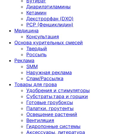
Бутират
Диарилэтиламины
Кетамин
Декстрорфан (DXO)
PCP (Фенциклидин)
Медицина
Консультация
Основа курительных смесей
Твердый
Россыпь
Реклама
SMM
Наружная реклама
Спам/Рассылка
Товары для грова
Удобрения и стимуляторы
Субстраты,тара и горшки
Готовые гроубоксы
Палатки, гроутенты
Освещение растений
Вентиляция
Гидропонные системы
Аксессуары, литература