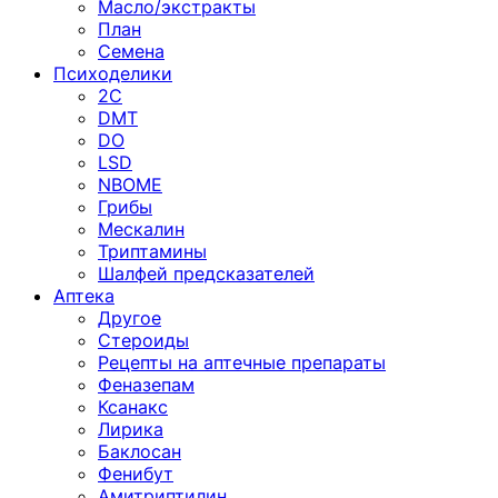
Масло/экстракты
План
Семена
Психоделики
2C
DMT
DO
LSD
NBOME
Грибы
Мескалин
Триптамины
Шалфей предсказателей
Аптека
Другое
Стероиды
Рецепты на аптечные препараты
Феназепам
Ксанакс
Лирика
Баклосан
Фенибут
Амитриптилин