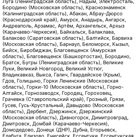
Луга (Ленинградская область), Надым, Электросталь,
Бородино (Московская область), Краснознаменск
(Калиниградская область), Абакан, Абрау-Дюрсо
(Краснодарский край), Амурск, Анадырь, Ангарск,
Андреаполь, Арзамас, Артём, Архангельск, Архыз
(Карачаево-Черкесия), Байкальск, Балаклава,
Балаково (Саратовская область), Балтийск, Барвиха
(Московская область), Барнаул, Беломорск, Кызыл,
Бийск, Биробиджан, Благовещенск (Амурская
область), Благовещенск (Башкортостан), Бородино,
Братск, Бугры (Ленинградская область), Великие
Луки, Великий Новгород, Великий Устюг,
Владикавказ, Выкса, Галич, Гвардейское (Крым),
Гдов, Голицыно, Горки Ленинские (Московская
область), Горки-10 (Московская область), Горно-
Алтайск, Горнозаводск, Городец, Гороховец,
Грачевка (Ставропольский край), Грозный, Грязи,
Гусев, Гусь-Хрустальный, Давыдово (Московская
область), Дербент, Дзержинск, Дзержинский
(Московская область), Дивногорск, Димитровград,
Дмитровск, Домбай (Карачаево-Черкесия),
Домодедово, Донецк (ДНР), Дубна, Егорьевск,
Елабуга, Елизово, Енисейск, Ессентуки, Ессентукская