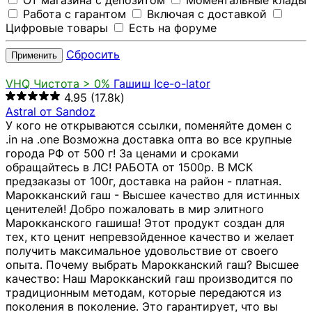
От магазина с депозитом
Моментальные клады
Работа с гарантом
Включая с доставкой
Цифровые товары
Есть на форуме
Сбросить
Применить
VHQ
Чистота > 0%
Гашиш Ice-o-lator
4.95
(17.8k)
Astral от Sandoz
У кого не открываются ссылки, поменяйте домен с
.in на .one Возможна доставка опта во все крупные
города РФ от 500 г! За ценами и сроками
обращайтесь в ЛС! РАБОТА от 1500р. В МСК
предзаказы от 100г, доставка на район - платная.
Марокканский гаш - Высшее качество для истинных
ценителей! Добро пожаловать в мир элитного
Марокканского гашиша! Этот продукт создан для
тех, кто ценит непревзойденное качество и желает
получить максимальное удовольствие от своего
опыта. Почему выбрать Марокканский гаш? Высшее
качество: Наш Марокканский гаш производится по
традиционным методам, которые передаются из
поколения в поколение. Это гарантирует, что вы