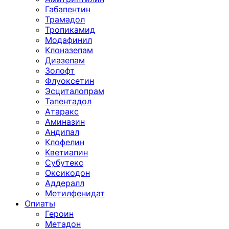
Габапентин
Трамадол
Тропикамид
Модафинил
Клоназепам
Диазепам
Золофт
Флуоксетин
Эсциталопрам
Тапентадол
Атаракс
Аминазин
Андипал
Клофелин
Кветиапин
Субутекс
Оксикодон
Аддералл
Метилфенидат
Опиаты
Героин
Метадон