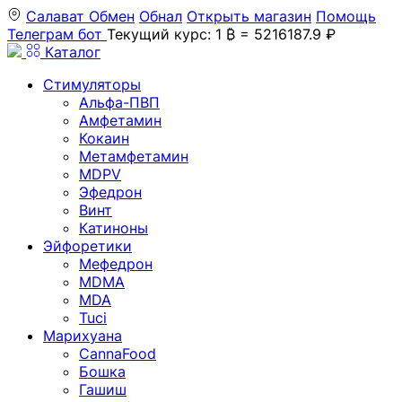
Салават
Обмен
Обнал
Открыть магазин
Помощь
Телеграм бот
Текущий курс: 1 ₿ = 5216187.9 ₽
Каталог
Стимуляторы
Альфа-ПВП
Амфетамин
Кокаин
Метамфетамин
MDPV
Эфедрон
Винт
Катиноны
Эйфоретики
Мефедрон
MDMA
MDA
Tuci
Марихуана
CannaFood
Бошка
Гашиш