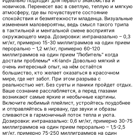
Идеально подходит для первого знакомства и
новичков. Перенесет вас в светлую, теплую и мягкую
атмосферу, где вы почувствуете состояние
спокойствия и безмятежности младенца. Визуальные
изменения маловероятны, ведь смысл такого трипа
в тактильной и ментальной смене восприятия
окружающего мира. Дозировки: интраназально – 0,3
мг/кг, примерно 15-30 миллиграммов на один прием
перорально – 1,2 мг/кг, примерно 60-120
миллиграммов на один прием "Любитель" когда
достали проблемы* «K-land» Довольно мягкий и
очень интересный опыт, на нём остаётся
большиство, кто желает оказаться в красочном
мире, где нет забот. При этом разрыва с
реальностью нет. Без суеты и паники пройдет отдых.
Ваше сознание расслабляется, а перед глазами
возникают самые яркие и необычные картины.
Включите любимый плейлист, устройтесь поудобнее
и отправляйтесь в нирвану, где звуки и образы
сливаются в гармоничный поток тепла и уюта.
Дозировки: интраназально: 0,6 мг/кг, примерно 30-75
миллиграммов на один прием перорально – 1,5-2,5
мг/кг, примерно 75-250 миллиграммов на один