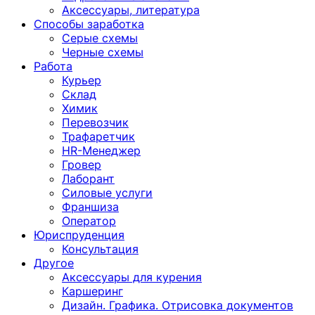
Аксессуары, литература
Способы заработка
Серые схемы
Черные схемы
Работа
Курьер
Склад
Химик
Перевозчик
Трафаретчик
HR-Менеджер
Гровер
Лаборант
Силовые услуги
Франшиза
Оператор
Юриспруденция
Консультация
Другoе
Аксессуары для курения
Каршеринг
Дизайн. Графика. Отрисовка документов