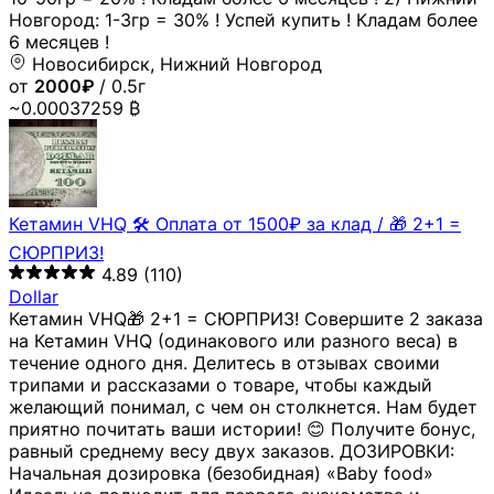
Новгород: 1-3гр = 30% ! Успей купить ! Кладам более
6 месяцев !
Новосибирск, Нижний Новгород
от
2000₽
/ 0.5г
~0.00037259 ₿
Кетамин VHQ 🛠 Оплата от 1500₽ за клад / 🎁 2+1 =
СЮРПРИЗ!
4.89
(110)
Dollar
Кетамин VHQ🎁 2+1 = СЮРПРИЗ! Совершите 2 заказа
на Кетамин VHQ (одинакового или разного веса) в
течение одного дня. Делитесь в отзывах своими
трипами и рассказами о товаре, чтобы каждый
желающий понимал, с чем он столкнется. Нам будет
приятно почитать ваши истории! 😊 Получите бонус,
равный среднему весу двух заказов. ДОЗИРОВКИ:
Начальная дозировка (безобидная) «Baby food»