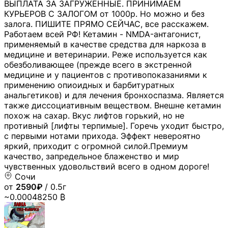
ВЫПЛАТА ЗА ЗАГРУЖЕННЫЕ. ПРИНИМАЕМ
КУРЬЕРОВ С ЗАЛОГОМ от 1000р. Но можно и без
залога. ПИШИТЕ ПРЯМО СЕЙЧАС, все расскажем.
Работаем всей РФ! Кетамин - NMDA-антагонист,
применяемый в качестве средства для наркоза в
медицине и ветеринарии. Реже используется как
обезболивающее (прежде всего в экстренной
медицине и у пациентов с противопоказаниями к
применению опиоидных и барбитуратных
анальгетиков) и для лечения бронхоспазма. Является
также диссоциативным веществом. Внешне кетамин
похож на сахар. Вкус лифтов горький, но не
противный [лифты терпимые]. Горечь уходит быстро,
с первыми нотами прихода. Эффект невероятно
яркий, приходит с огромной силой.Премиум
качество, запредельное блаженство и мир
чувственных удовольствий всего в одном дороге!
Сочи
от
2590₽
/ 0.5г
~0.00048250 ₿