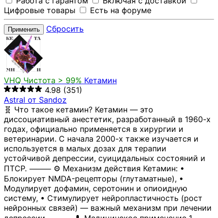
Работа с гарантом
Включая с доставкой
Цифровые товары
Есть на форуме
Сбросить
Применить
VHQ
Чистота > 99%
Кетамин
4.98
(351)
Astral от Sandoz
🧬 Что такое кетамин? Кетамин — это
диссоциативный анестетик, разработанный в 1960-х
годах, официально применяется в хирургии и
ветеринарии. С начала 2000-х также изучается и
используется в малых дозах для терапии
устойчивой депрессии, суицидальных состояний и
ПТСР. ⸻ ⚙️ Механизм действия Кетамин: •
Блокирует NMDA-рецепторы (глутаматные), •
Модулирует дофамин, серотонин и опиоидную
систему, • Стимулирует нейропластичность (рост
нейронных связей) — важный механизм при лечении