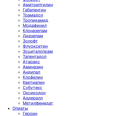
Амитриптилин
Габапентин
Трамадол
Тропикамид
Модафинил
Клоназепам
Диазепам
Золофт
Флуоксетин
Эсциталопрам
Тапентадол
Атаракс
Аминазин
Андипал
Клофелин
Кветиапин
Субутекс
Оксикодон
Аддералл
Метилфенидат
Опиаты
Героин