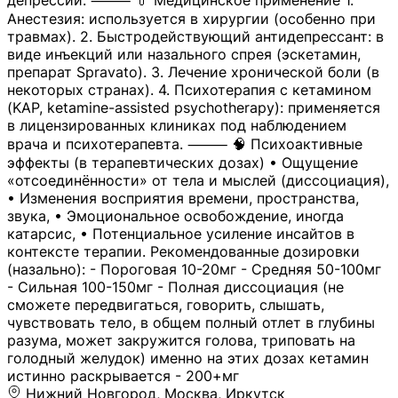
депрессии. ⸻ 💊 Медицинское применение 1.
Анестезия: используется в хирургии (особенно при
травмах). 2. Быстродействующий антидепрессант: в
виде инъекций или назального спрея (эскетамин,
препарат Spravato). 3. Лечение хронической боли (в
некоторых странах). 4. Психотерапия с кетамином
(KAP, ketamine-assisted psychotherapy): применяется
в лицензированных клиниках под наблюдением
врача и психотерапевта. ⸻ 🧠 Психоактивные
эффекты (в терапевтических дозах) • Ощущение
«отсоединённости» от тела и мыслей (диссоциация),
• Изменения восприятия времени, пространства,
звука, • Эмоциональное освобождение, иногда
катарсис, • Потенциальное усиление инсайтов в
контексте терапии. Рекомендованные дозировки
(назально): - Пороговая 10-20мг - Средняя 50-100мг
- Сильная 100-150мг - Полная диссоциация (не
сможете передвигаться, говорить, слышать,
чувствовать тело, в общем полный отлет в глубины
разума, может закружится голова, триповать на
голодный желудок) именно на этих дозах кетамин
истинно раскрывается - 200+мг
Нижний Новгород, Москва, Иркутск