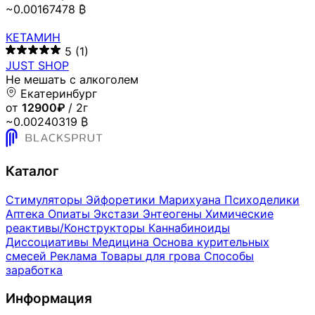
~0.00167478 ₿
КЕТАМИН
5
(1)
JUST SHOP
Не мешать с алкоголем
Екатеринбург
от
12900₽
/ 2г
~0.00240319 ₿
Каталог
Стимуляторы
Эйфоретики
Марихуана
Психоделики
Аптека
Опиаты
Экстази
Энтеогены
Химические
реактивы/Конструкторы
Каннабиноиды
Диссоциативы
Медицина
Основа курительных
смесей
Реклама
Товары для грова
Способы
заработка
Информация