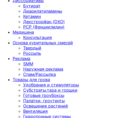
Диссоциативы
Бутират
Диарилэтиламины
Кетамин
Декстрорфан (DXO)
PCP (Фенциклидин)
Медицина
Консультация
Основа курительных смесей
Твердый
Россыпь
Реклама
SMM
Наружная реклама
Спам/Рассылка
Товары для грова
Удобрения и стимуляторы
Субстраты,тара и горшки
Готовые гроубоксы
Палатки, гроутенты
Освещение растений
Вентиляция
Гидропонные системы