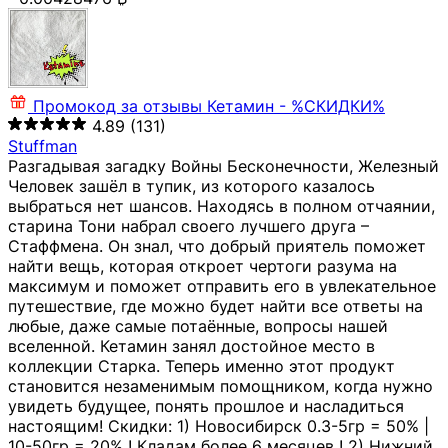
Промокод за отзывы
Кетамин - %СКИДКИ%
4.89
(131)
Stuffman
Разгадывая загадку Войны Бесконечности, Железный
Человек зашёл в тупик, из которого казалось
выбраться нет шансов. Находясь в полном отчаянии,
старина Тони набрал своего лучшего друга –
Стаффмена. Он знал, что добрый приятель поможет
найти вещь, которая откроет чертоги разума на
максимум и поможет отправить его в увлекательное
путешествие, где можно будет найти все ответы на
любые, даже самые потаённые, вопросы нашей
вселенной. Кетамин занял достойное место в
коллекции Старка. Теперь именно этот продукт
становится незаменимым помощником, когда нужно
увидеть будущее, понять прошлое и насладиться
настоящим! Скидки: 1) Новосибирск 0.3-5гр = 50% |
10-50гр = 20% ! Кладам более 6 месяцев ! 2) Нижний