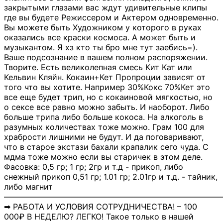
закрытыми глазами вас ждут удивительные клипы
где вы будете Режиссером и Актером одновременно.
Вы можете быть Художником у которого в руках
оказались все краски космоса. А может быть и
музыкантом. Я хз кто ты бро мне тут заебись=).
Ваше подсознание в вашем полном распоряжении.
Творите. Есть великолепная смесь Кит Кат или
Кельвин Кляйн. Кокаин+Кет Пропроции зависят от
того что вы хотите. Например 30%Кокс 70%Кет это
все еще будет трип, но с кокаиновой мягкостью, но
о сексе все равно можно забыть. И наоборот. Либо
больше трипа либо больше кокоса. На алкоголь в
разумных количествах тоже можно. Грам 100 для
храбрости лишними не будут. И да поговаривают,
что в старое экстази бахали крапалик сего чуда. С
мдма тоже можно если вы старичек в этом деле.
Фасовка: 0,5 гр; 1 гр; 2гр и т.д - прикоп, либо
снежный прикоп 0,51 гр; 1.01 гр; 2.01гр и т.д. - тайник,
либо магнит
―――――――――――――――――――――――――――
➡ РАБОТА И УСЛОВИЯ СОТРУДНИЧЕСТВА! – 100
000₽ В НЕДЕЛЮ? ЛЕГКО! Такое только в нашей