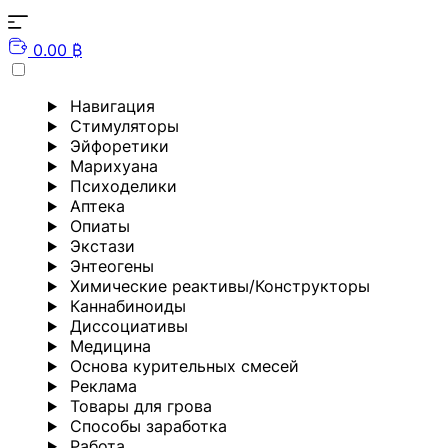
0.00 ₿
Навигация
Стимуляторы
Эйфоретики
Марихуана
Психоделики
Аптека
Опиаты
Экстази
Энтеогены
Химические реактивы/Конструкторы
Каннабиноиды
Диссоциативы
Медицина
Основа курительных смесей
Реклама
Товары для грова
Способы заработка
Работа