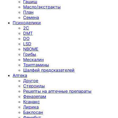
Гашиш
Масло/экстракты
План
Семена
Психоделики
2C
DMT
DO
LSD
NBOME
Грибы
Мескалин
Триптамины
Шалфей предсказателей
Аптека
Другое
Стероиды
Рецепты на аптечные препараты
Феназепам
Ксанакс
Лирика
Баклосан
Фенибут