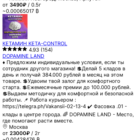
от
3490₽
/ 0.5г
~0.00065017 ₿
КЕТАМИН KETA-CONTROL
4.93
(154)
DOPAMINE LAND
♦️ Предложим индивидуальные условия, если ты
сотрудник другого магазина! 💲Делай 5 кладов в
день и получай 384.000 рублей в месяц на этом
товаре. 💲Удвоим твой залог для комфортного
старта. 💲Ежемесячные премии до 100.000 рублей.
💲Выдаем методичку для комфортной и безопасной
работы. 📌 Работа курьером :
https://telegra.ph/Vakansii-02-13-4 ✔️ Фасовка .01 -
клады в центре города. 🌈 DOPAMINE LAND - Место,
где помогают расти вместе.
Москва
от
23000₽
/ 2г
~0.00428476 ₿