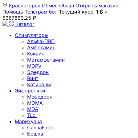
Красногорск
Обмен
Обнал
Открыть магазин
Помощь
Телеграм бот
Текущий курс: 1 ₿ =
5367863.25 ₽
Каталог
Стимуляторы
Альфа-ПВП
Амфетамин
Кокаин
Метамфетамин
MDPV
Эфедрон
Винт
Катиноны
Эйфоретики
Мефедрон
MDMA
MDA
Tuci
Марихуана
CannaFood
Бошка