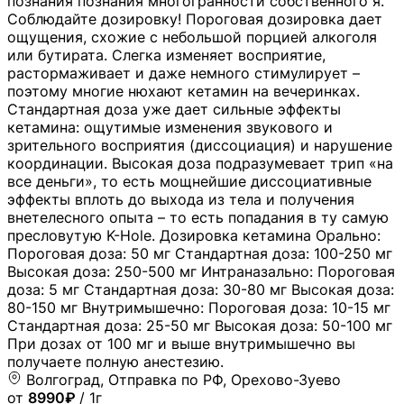
познания познания многогранности собственного я.
Соблюдайте дозировку! Пороговая дозировка дает
ощущения, схожие с небольшой порцией алкоголя
или бутирата. Слегка изменяет восприятие,
растормаживает и даже немного стимулирует –
поэтому многие нюхают кетамин на вечеринках.
Стандартная доза уже дает сильные эффекты
кетамина: ощутимые изменения звукового и
зрительного восприятия (диссоциация) и нарушение
координации. Высокая доза подразумевает трип «на
все деньги», то есть мощнейшие диссоциативные
эффекты вплоть до выхода из тела и получения
внетелесного опыта – то есть попадания в ту самую
пресловутую K-Hole. Дозировка кетамина Орально:
Пороговая доза: 50 мг Стандартная доза: 100-250 мг
Высокая доза: 250-500 мг Интраназально: Пороговая
доза: 5 мг Стандартная доза: 30-80 мг Высокая доза:
80-150 мг Внутримышечно: Пороговая доза: 10-15 мг
Стандартная доза: 25-50 мг Высокая доза: 50-100 мг
При дозах от 100 мг и выше внутримышечно вы
получаете полную анестезию.
Волгоград, Отправка по РФ, Орехово-Зуево
от
8990₽
/ 1г