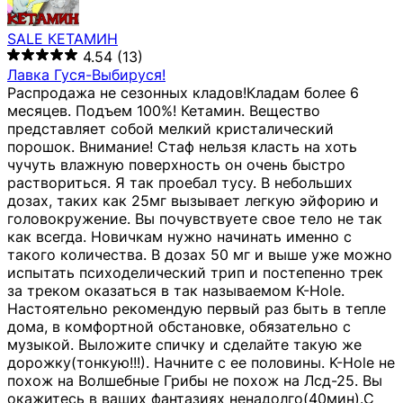
SALE КЕТАМИН
4.54
(13)
Лавка Гуся-Выбируся!
Распродажа не сезонных кладов!Кладам более 6
месяцев. Подъем 100%! Кетамин. Вещество
представляет собой мелкий кристалический
порошок. Внимание! Стаф нельзя класть на хоть
чучуть влажную поверхность он очень быстро
раствориться. Я так проебал тусу. В небольших
дозах, таких как 25мг вызывает легкую эйфорию и
головокружение. Вы почувствуете свое тело не так
как всегда. Новичкам нужно начинать именно с
такого количества. В дозах 50 мг и выше уже можно
испытать психоделический трип и постепенно трек
за треком оказаться в так называемом К-Hole.
Настоятельно рекомендую первый раз быть в тепле
дома, в комфортной обстановке, обязательно с
музыкой. Выложите спичку и сделайте такую же
дорожку(тонкую!!!). Начните с ее половины. K-Hole не
похож на Волшебные Грибы не похож на Лсд-25. Вы
окажитесь в ваших фантазиях ненадолго(40мин).С