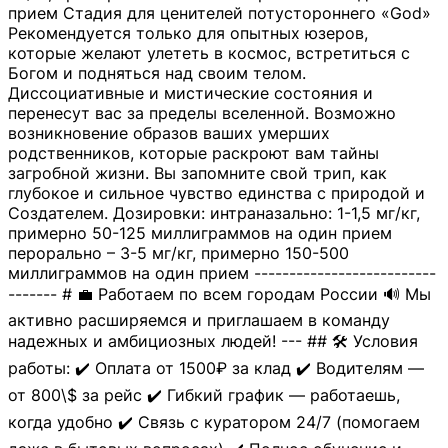
прием Стадия для ценителей потустороннего «God»
Рекомендуется только для опытных юзеров,
которые желают улететь в космос, встретиться с
Богом и подняться над своим телом.
Диссоциативные и мистические состояния и
перенесут вас за пределы вселенной. Возможно
возникновение образов ваших умерших
родственников, которые раскроют вам тайны
загробной жизни. Вы запомните свой трип, как
глубокое и сильное чувство единства с природой и
Создателем. Дозировки: интраназально: 1-1,5 мг/кг,
примерно 50-125 миллиграммов на один прием
перорально – 3-5 мг/кг, примерно 150-500
миллиграммов на один прием --------------------------
------- # 💼 Работаем по всем городам России 🔊 Мы
активно расширяемся и приглашаем в команду
надежных и амбициозных людей! --- ## 🛠 Условия
работы: ✔️ Оплата от 1500₽ за клад ✔️ Водителям —
от 800\$ за рейс ✔️ Гибкий график — работаешь,
когда удобно ✔️ Связь с куратором 24/7 (помогаем