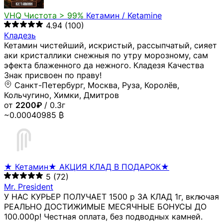
VHQ
Чистота > 99%
Кетамин / Ketamine
4.94
(100)
Кладезь
Кетамин чистейший, искристый, рассыпчатый, сияет
аки кристаллики снежныя по утру морозному, сам
эфекта блаженного да нежного. Кладезя Качества
Знак присвоен по праву!
Санкт-Петербург, Москва, Руза, Королёв,
Кольчугино, Химки, Дмитров
от
2200₽
/ 0.3г
~0.00040985 ₿
★ Кетамин★ АКЦИЯ КЛАД В ПОДАРОК★
5
(72)
Mr. President
У НАС КУРЬЕР ПОЛУЧАЕТ 1500 р ЗА КЛАД 1г, включая
РЕАЛЬНО ДОСТИЖИМЫЕ МЕСЯЧНЫЕ БОНУСЫ ДО
100.000р! Честная оплата, без подводных камней.