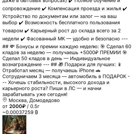
даже в бытовых вопросах) ✔️ Полное обучение и
сопровождение ✔️ Компенсация проезда и жилья ✔️
Устройство по документам или залог — на ваш
выбор ✔️ Возможность бесплатного пользования
товаром ✔️ Карьерный рост до склада всего за 2
недели ✔️ Фасованный МК — удобно и безопасно ---
## 💸 Бонусы и премии каждую неделю: 🎯 Сделал 60
кладов за неделю — получаешь +5000₽ ПРЕМИИ 🎯
Сделал 50 кладов в день — Индивидуальное
вознаграждение --- ## 🎁 Подарки для лучших: 📱
Отработал месяц — получаешь iPhone 🚗
Сотрудничаем 3 месяца — автомобиль в ПОДАРОК -
-- Хочешь стабильности, высокого дохода и
карьерного роста? Пиши в ЛС — и начни
зарабатывать уже сегодня!
Москва, Домодедово
от
2000₽
/ 0.5г
~0.00037259 ₿