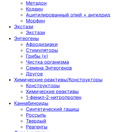
Метадон
Кодеин
Ацитилированный опий + ангидрид
Морфин
Экстази
Экстази
Энтеогены
Афродизиаки
Стимуляторы
Грибы (х)
Чистка организма
Семена Энтеогенов
Другое
Химические реактивы/Конструкторы
Конструкторы
Химические реактивы
1-фенил-2-нитропропен
Каннабиноиды
Синтетический гашиш
Россыпь
Твердый
Реагенты