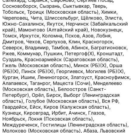
Салехард, Саранск, Сафоново, Сергиев Посад,
Сосновоборск, Сызрань, Сыктывкар, Тверь,
Тобольск, Троицк (Московская область), Химки,
Череповец, Чита, Шлиссельбург, Щёлково, Элиста,
Южно-Сахалинск, Якутск, Нерчинск (Забайкальский
край), Мамонтово (Алтайский край), Новокузнецк,
Томск, Иркутск, Коломна, Псков, Азов, Лобня,
Дмитров, Чехов, Серпухов, Клин, Красногорск,
Северск, Владимир, Тамбов, Абинск, Багратионовск,
Ржев, Коммунар, Пушкин, Петергоф(Х), Кронштадт,
Суздаль, Красноармейск (Саратовская область),
Гжель (Московская область), Минск (РБ)(Х), Орша
(РБ)(Х), Пинск (РБ)(Х), Георгиевск, Могилев (РБ)(Х),
Курган, Ишим, Лениногорск, Златоуст, Красноуфимск,
Алапаевск, Таганрог, Мацеста (Сочи), Менделеево
(Московская область), Белоостров (Санкт-
Петербург), Орёл, Бирск, Выборг (Ленинградская
область), Голубое (Московская область), Вся РФ,
Гвардейск, Ейск, Киров (Калужская область),
Кузнецк, Кировград, Ирбит, Ачинск, Глазов,
Ноябрьск, Локня (Псковская область),
Междуреченск, Гостилицы (Ленинградская область),
Молоково (Московская область), Абаза, Львовский