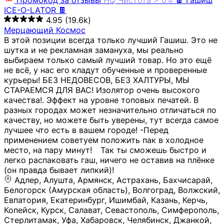
Промокод за отзывы
HQ
Чистота > 0%
🍫 Гашиш
ICE-O-LATOR 🍫
4.95
(19.6k)
Мерцающий Космос
В этой позиции всегда только лучший Гашиш. Это не
шутка и не рекламная замануха, мы реально
выбираем только самый лучший товар. Но это ещё
не всё, у нас его кладут обученные и проверенные
курьеры! БЕЗ НЕДОВЕСОВ, БЕЗ ХАЛТУРЫ, МЫ
СТАРАЕМСЯ ДЛЯ ВАС! Изолятор очень высокого
качества!. Эффект на уровне топовых печатей. В
разных городах может незначительно отличаться по
качеству, но можете быть уверены, тут всегда самое
лучшее что есть в вашем городе! -Перед
применением советуем положить пак в холодное
место, на пару минут!⠀ Так ты сможешь быстро и
легко распаковать гаш, ничего не оставив на плёнке
(он правда бывает липкий)!
Адлер, Алушта, Армянск, Астрахань, Бахчисарай,
Белогорск (Амурская область), Волгоград, Волжский,
Евпатория, Екатеринбург, Ишимбай, Казань, Керчь,
Копейск, Курск, Салават, Севастополь, Симферополь,
Стерлитамак, Уфа, Хабаровск, Челябинск, Джанкой,