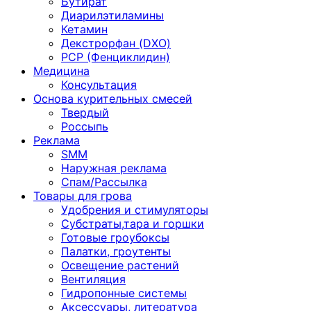
Бутират
Диарилэтиламины
Кетамин
Декстрорфан (DXO)
PCP (Фенциклидин)
Медицина
Консультация
Основа курительных смесей
Твердый
Россыпь
Реклама
SMM
Наружная реклама
Спам/Рассылка
Товары для грова
Удобрения и стимуляторы
Субстраты,тара и горшки
Готовые гроубоксы
Палатки, гроутенты
Освещение растений
Вентиляция
Гидропонные системы
Аксессуары, литература