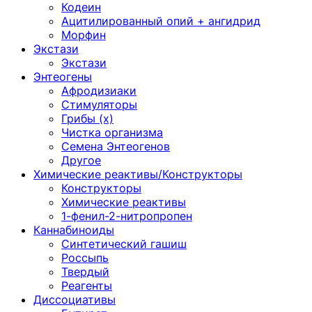
Кодеин
Ацитилированный опий + ангидрид
Морфин
Экстази
Экстази
Энтеогены
Афродизиаки
Стимуляторы
Грибы (х)
Чистка организма
Семена Энтеогенов
Другое
Химические реактивы/Конструкторы
Конструкторы
Химические реактивы
1-фенил-2-нитропропен
Каннабиноиды
Синтетический гашиш
Россыпь
Твердый
Реагенты
Диссоциативы