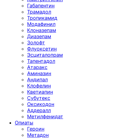
Габапентин
Трамадол
Тропикамид
Модафинил
Клоназепам
Диазепам
Золофт
Флуоксетин
Эсциталопрам
Тапентадол
Атаракс
Аминазин
Андипал
Клофелин
Кветиапин
Субутекс
Оксикодон
Аддералл
Метилфенидат
Опиаты
Героин
Метадон