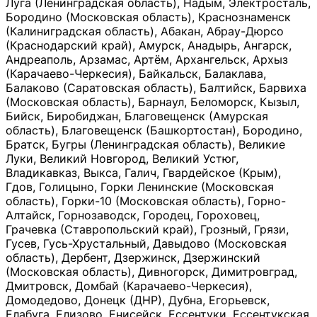
Луга (Ленинградская область), Надым, Электросталь,
Бородино (Московская область), Краснознаменск
(Калиниградская область), Абакан, Абрау-Дюрсо
(Краснодарский край), Амурск, Анадырь, Ангарск,
Андреаполь, Арзамас, Артём, Архангельск, Архыз
(Карачаево-Черкесия), Байкальск, Балаклава,
Балаково (Саратовская область), Балтийск, Барвиха
(Московская область), Барнаул, Беломорск, Кызыл,
Бийск, Биробиджан, Благовещенск (Амурская
область), Благовещенск (Башкортостан), Бородино,
Братск, Бугры (Ленинградская область), Великие
Луки, Великий Новгород, Великий Устюг,
Владикавказ, Выкса, Галич, Гвардейское (Крым),
Гдов, Голицыно, Горки Ленинские (Московская
область), Горки-10 (Московская область), Горно-
Алтайск, Горнозаводск, Городец, Гороховец,
Грачевка (Ставропольский край), Грозный, Грязи,
Гусев, Гусь-Хрустальный, Давыдово (Московская
область), Дербент, Дзержинск, Дзержинский
(Московская область), Дивногорск, Димитровград,
Дмитровск, Домбай (Карачаево-Черкесия),
Домодедово, Донецк (ДНР), Дубна, Егорьевск,
Елабуга, Елизово, Енисейск, Ессентуки, Ессентукская