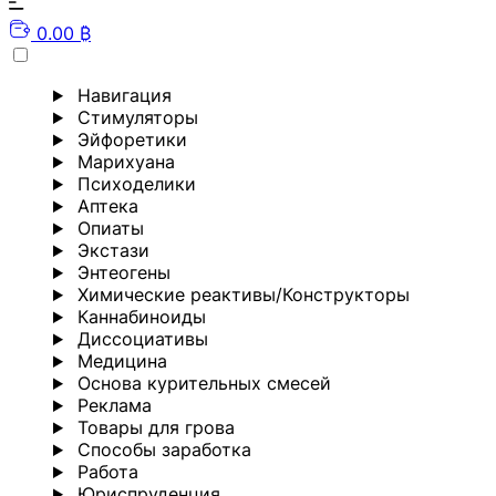
0.00 ₿
Навигация
Стимуляторы
Эйфоретики
Марихуана
Психоделики
Аптека
Опиаты
Экстази
Энтеогены
Химические реактивы/Конструкторы
Каннабиноиды
Диссоциативы
Медицина
Основа курительных смесей
Реклама
Товары для грова
Способы заработка
Работа
Юриспруденция