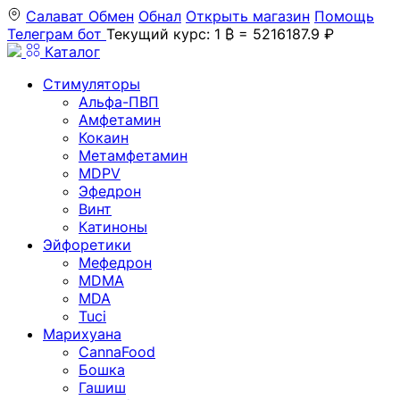
Салават
Обмен
Обнал
Открыть магазин
Помощь
Телеграм бот
Текущий курс: 1 ₿ = 5216187.9 ₽
Каталог
Стимуляторы
Альфа-ПВП
Амфетамин
Кокаин
Метамфетамин
MDPV
Эфедрон
Винт
Катиноны
Эйфоретики
Мефедрон
MDMA
MDA
Tuci
Марихуана
CannaFood
Бошка
Гашиш