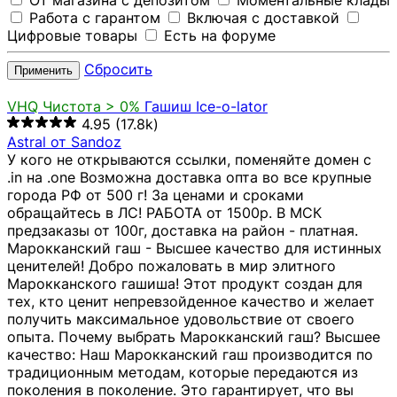
От магазина с депозитом
Моментальные клады
Работа с гарантом
Включая с доставкой
Цифровые товары
Есть на форуме
Сбросить
Применить
VHQ
Чистота > 0%
Гашиш Ice-o-lator
4.95
(17.8k)
Astral от Sandoz
У кого не открываются ссылки, поменяйте домен с
.in на .one Возможна доставка опта во все крупные
города РФ от 500 г! За ценами и сроками
обращайтесь в ЛС! РАБОТА от 1500р. В МСК
предзаказы от 100г, доставка на район - платная.
Марокканский гаш - Высшее качество для истинных
ценителей! Добро пожаловать в мир элитного
Марокканского гашиша! Этот продукт создан для
тех, кто ценит непревзойденное качество и желает
получить максимальное удовольствие от своего
опыта. Почему выбрать Марокканский гаш? Высшее
качество: Наш Марокканский гаш производится по
традиционным методам, которые передаются из
поколения в поколение. Это гарантирует, что вы