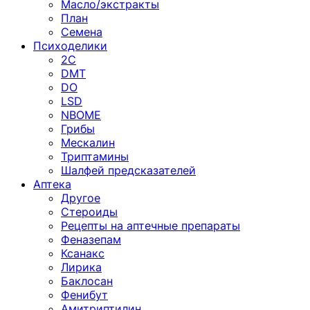
Масло/экстракты
План
Семена
Психоделики
2C
DMT
DO
LSD
NBOME
Грибы
Мескалин
Триптамины
Шалфей предсказателей
Аптека
Другое
Стероиды
Рецепты на аптечные препараты
Феназепам
Ксанакс
Лирика
Баклосан
Фенибут
Амитриптилин