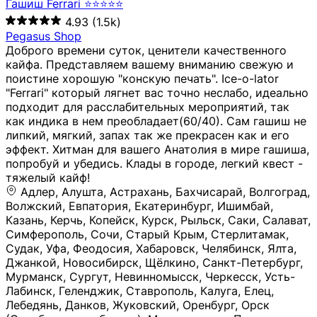
Гашиш Ferrari ⭐⭐⭐⭐⭐
4.93
(1.5k)
Pegasus Shop
Доброго времени суток, ценители качественного
кайфа. Представляем вашему вниманию свежую и
поистине хорошую "конскую печать". Ice-o-lator
"Ferrari" который лягнет вас точно неслабо, идеально
подходит для расслабительных мероприятий, так
как индика в нем преобладает(60/40). Сам гашиш не
липкий, мягкий, запах так же прекрасен как и его
эффект. Хитман для вашего Анатолия в мире гашиша,
попробуй и убедись. Клады в городе, легкий квест -
тяжелый кайф!
Адлер, Алушта, Астрахань, Бахчисарай, Волгоград, Волжский, Евпатория, Екатеринбург, Ишимбай, Казань, Керчь, Копейск, Курск, Рыльск, Саки, Салават, Симферополь, Сочи, Старый Крым, Стерлитамак, Судак, Уфа, Феодосия, Хабаровск, Челябинск, Ялта, Джанкой, Новосибирск, Щёлкино, Санкт-Петербург, Мурманск, Сургут, Невинномысск, Черкесск, Усть-Лабинск, Геленджик, Ставрополь, Калуга, Елец, Лебедянь, Данков, Жуковский, Оренбург, Орск (Оренбургская область), Магнитогорск, Пермь, Зеленоград, Солнечногорск, Нижний Новгород, Лысково, Заволжье, Кстово, Балахна (Нижегородская область), Богородск, Бор (Нижегородская область), Саратов, Энгельс, Ижевск, Тюмень, Ростов-на-Дону, Шахты, Новочеркасск, Батайск, Аксай, Люберцы, Истра, Москва, Армавир, Краснодар, Магадан, Самара, Анапа, Славянск-на-Кубани, Чаплыгин, Липецк, Нижний Тагил, Орехово-Зуево, Усть-Джегута, Лянтор, Нефтеюганск, Пыть-Ях, Урень, Ветлуга, Шахунья, Новороссийск, Крымск, Тимашёвск, Тольятти, Воткинск, Звенигород, Руза, Можайск, Белгород, Воронеж, Соликамск, Нытва, Лысьва (Пермский край), Чусовой, Кунгур, Краснокамск, Миасс, Губаха, Тула, Новомосковск, Донской, Омск, Льгов, Мытищи, Королёв, Ивантеевка, Балашиха, Семилуки, Кудымкар, Старый Оскол, Оса (Пермский край), Одинцово (Московская область), Ханты-Мансийск, Лабинск, Темрюк, Курганинск, Белореченск (Краснодарский край), Алупкa, Губкин, Рязань, Калининград, Усть-Илимск, Фрязино, Минеральные Воды, Пятигорск, Кострома, Ярославль, Коркино, Верхняя Пышма, Подольск, Красноярск, Смоленск, Долгопрудный, Чебоксары, Калачинск, Канск, Киров (Кировская область), Вологда, Рославль, Владивосток, Обнинск, Балабаново (Калужская область), Малоярославец, Брянск, Видное, Ярцево, Вязьма, Гагарин, Приволжск, Фурманов, Чайковский, Кинешма, Горячий Ключ, Улан-Удэ, Туймазы, Дюртюли, Альметьевск, Нефтекамск, Хадыженск, Апшеронск, Майкоп, Уссурийск, Ульяновск, Гатчина, Луга (Ленинградская область), Надым, Ногинск, Электросталь, Железнодорожный (Московская область), Бутурлиновка, Кириллов, Краснознаменск (Калиниградская область), Мышкин, Томмот, Холм, Абакан, Абдулино, Агидель, Агрыз, Адыгейск, Азнакаево, Алатырь, Алдан, Алейск, Александров, Александровск, Алексеевка (Белгородская обл.), Алексин, Амурск, Анадырь, Ангарск, Андреаполь, Анжеро-Судженск, Анива, Апатиты, Арамиль, Ардон, Арзамас, Аркадак, Арсеньев, Артём, Артёмовский, Архангельск, Асбест, Асино, Аткарск, Ахтубинск, Аша, Бабаево (Вологодская область), Бавлы (Республика Татарстан), Байкальск, Бакал, Баксан, Балаклава, Балаково (Саратовская область), Балашов (Саратовская область), Балтийск, Барабинск, Барнаул, Барыш (Ульяновская область), Бежецк, Белая Калитва (Ростовская область), Белебей, Белогорск (Крым), Белозерск, Белокуриха, Беломорск, Белоозёрский (Московская область), Белорецк (Республика Башкортостан), Кызыл, Белоярский (Ханты-Мансийский АО), Бердск, Березники (Пермский край), Берёзовский (Кемеровская область), Берёзовский (Свердловская область), Беслан, Бийск, Бикин, Билибино, Биробиджан, Благовещенск (Амурская область), Благовещенск (Башкортостан), Бобров, Богородицк, Боготол, Богучар, Бокситогорск (Ленинградская область), Бологое (Тверская область), Болхов, Большой Камень (Приморский край), Борисоглебск (Воронежская область), Боровичи (Новгородская область), Боровск, Бородино, Братск, Бронницы (Московская область), Бугульма (Республика Татарстан), Бугуруслан (Оренбургская область), Буинск, Буй, Буйнакск, Валдай, Валуйки, Велиж, Великие Луки, Великий Новгород, Великий Устюг, Вельск, Венёв, Верещагино, Верхнеуральск, Верхний Уфалей, Верхняя Салда, Верхняя Тура, Весьегонск, Вилючинск, Вихоревка, Вичуга, Владикавказ, Волгодонск, Волгореченск, Володарск, Волосово, Волчанск, Вольск, Воркута, Ворсма, Всеволожск (Ленинградская область), Вуктыл, Выкса, Высоковск, Высоцк, Вытегра, Вышний Волочёк, Вяземский, Вязники, Вятские Поляны, Нея, Шилка, Гаврилов Посад, Гаврилов-Ям, Гай, Галич, Гдов, Голицыно, Горно-Алтайск, Горнозаводск, Горняк, Городец, Гороховец, Гремячинск, Грозный, Грязи, Грязовец, Губкинский, Гуково, Гулькевичи, Гурьевск (Калининградская область), Гурьевск (Кемеровская область), Гусев, Гусь-Хрустальный, Давлеканово, Далматово, Дальнегорск, Дегтярск, Дедовск, Демидов, Дербент, Десногорск, Дзержинск, Дзержинский (Московская область), Дивногорск, Димитровград, Дмитровск, Дно, Добрянка, Долинск, Домодедово, Донецк (ДНР), Дорогобуж, Дрезна, Дубна, Дудинка, Духовщина, Дятьково, Егорьевск, Елабуга, Елизово, Ельня (Будет изменено название), Емва, Енисейск, Ермолино, Ершов, Ессентуки, Ефремов, Железноводск, Железногорск (Красноярский край), Железногорск (Курская область), Железногорск-Илимский, Жигулёвск, Жиздра, Жирновск, Жуков, Жуковка, Заводоуковск, Заволжск, Задонск, Заинск, Заозёрный, Заозёрск, Западная Двина, Заполярный, Зарайск, Заречный (Пензенская область), Заречный (Свердловская область), Заринск, Звенигово, Зверево, Зеленогорск ( Ленинградская обл. ), Зеленоградск, Зеленодольск, Зеленокумск, Зерноград, Зима, Змеиногорск, Зубцов, Ивангород, Иваново, Ивдель, Избербаш, Изобильный, Иланский, Инза, Инкерман, Инта, Ипатово, Искитим, Йошкар-Ола, Кадников, Калач, Калач-на-Дону, Калининск, Калтан, Калязин, Камбарка, Каменка (Пензенская область), Каменногорск (Ленинградская область), Каменск-Уральский, Каменск-Шахтинский, Камень-на-Оби, Камешково, Камышин, Канаш, Кандалакша, Карабаново, Карабаш, Карачаевск, Каргат, Каргополь, Карпинск, Карталы, Касимов, Касли, Каспийск, Катав-Ивановск, Катайск, Качканар, Кашин, Кашира, Кемерово, Кемь, Кизел, Кизилюрт, Кизляр, Кимовск, Кимры, Кингисепп, Кинель, Киреевск, Киренск, Киржач, Кириши, Кирово-Чепецк, Кировск (Ленинградская область), Кировск (Мурманская область), Кирсанов, Киселёвск, Кисловодск, Климовск, Клинцы, Княгинино, Ковдор, Ковров, Когалым, Козельск, Козьмодемьянск, Кола, Кологрив, Колпашево, Колпино, Кольчугино, Комсомольск, Комсомольск-на-Амуре, Конаково, Кондопога, Кондрово, Константиновск, Кораблино, Кореновск, Корсаков, Коряжма, Костерёво, Костомукша, Котельники, Котельниково, Котельнич, Котлас, Котовск, Кохма, Красноармейск (Московская область), Краснозаводск, Краснознаменск (Московская область), Краснокаменск, Краснослободск (Волгоградская область), Краснотурьинск, Красноуральск, Красный Сулин, Кремёнки, Кропоткин, Кубинка, Кувшиново (Тверская область), Кудрово, Кулебаки, Кумертау, Курлово, Куровское, Куртамыш, Курчатов, Куса, Кушва, Кыштым, Лабытнанги, Лагань, Лаишево (Республика Татарстан), Лакинск, Лангепас, Лахденпохья, Ленинск-Кузнецкий, Ленск (Республика Саха), Лермонтов (Ставропольский край), Лесозаводск (Приморский край), Лесосибирск, Ливны (Орловская область), Ликино-Дулёво, Липки (Тульская область), Лиски (Воронежская область), Лихославль, Лодейное Поле, Ломоносов (Санкт-Петербург), Лосино-Петровский, Лукоянов, Луховицы, Лыткарино, Любань (Ленинградская область), Любим, Людиново, Магас, Майский, Макаров, Малая Вишера, Малгобек, Мамадыш, Мамоново, Мантурово, Маркс, Махачкала, Мглин, Мегион, Медвежьегорск, Медногорск, Медынь, Меленки, Мелеуз, Менделеевск, Мещовск, Микунь, Миллерово, Минусинск, Миньяр, Мирный (Архангельская область), Мирный (Якутия), Михайловка (Город), Михайловск (Свердловская область), Михайловск (Ставропольский край), Могоча, Можга, Моздок, Мончегорск, Морозовск, Моршанск, Мосальск, Муравленко, Мурино, Муром, Мценск, Мыски, Набережные Челны, Навашино (Нижегородская область), Назарово (Красноярский край), Назрань, Нальчик, Наро-Фоминск, Нарткала, Нарьян-Мар, Находка, Невель (Псковская область), Невельск, Невьянск, Нелидово (Тверская область), Неман, Нерехта (Костромская область), Нерюнгри, Нестеров, Нефтегорск (Самарская область), Нефтекумск, Нижневартовск, Нижнекамск (Республика Татарстан), Нижнеудинск, Нижние Серги, Нижний Ломов, Нижняя Тура, Николаевск-на-Амуре, Никольск (Вологодская область), Никольск (Пензенская область), Новая Ладога, Новая Ляля, Новоалександровск, Новоалтайск, Нововоронеж, Новодвинск, Новозыбков, Новокубанск, Новокуйбышевск, Новомичуринск, Новопавловск, Новоржев, Новосокольники, Новотроицк, Новоульяновск, Новоуральск, Новохопёрск, Новочебоксарск, Новошахтинск, Новый Оскол, Новый Уренгой, Норильск, Нурлат, Нягань, Нязепетровск, Няндома, Облучье, Обоянь, Озёрск (Калининградская область), Озёрск (Челябинская область), Озёры, Октябрьск (Самарская область), Октябрьский (Башкортостан), Окуловка (Новгородская область), Оленегорск, Олонец, Онега, Опочка, Осинники, Осташков, Остров, Острогожск, Отрадный, Оха, Павлово, Павловск (Воронежская область), Павловск (Санкт-Петербург), Павловский Посад, Партизанск, Певек, Пенза, Первоуральск, Перевоз, Пересвет, Переславль-Залесский, Пестово (Новгородская область), Петрозаводск, Петропавловск-Камчатский, Печоры, Пикалёво, Пионерский, Питкяранта, Плавск, Плёс, Подпорожье, Покачи, Покров, Покровск, Полесск, Полысаево, Полярные Зори, Полярный, Поронайск, Порхов, Похвистнево, Почеп, Починок, Пошехонье, Правдинск, Приморск (Калининградская область), Приморско-Ахтарск, Приозерск, Прокопьевск, Протвино, Прохладный, Пугачёв, Пудож, Пустошка, Пушкино, Пущино, Пыталово, Радужный (Владимирская область), Радужный (Ханты-Мансийский АО), Райчихинск, Раменское, Рассказово, Ревда, Реж, Реутов, Родники, Россошь, Ростов (Ярославская обл.), Рошаль, Ртищево, Рубцовск, Рузаевка, Рыбинск, Рыбное, Ряжск, Салехард, Сальск, Саранск, Сарапул, Саров, Сасово, Сатка, Сафоново, Саяногорск, Саянск, Светлогорск, Светлоград, Светлый, Светогорск (Ленинградская область), Свободный, Себеж, Северобайкальск, Северодвинск, Североуральск, Сегежа, Семикаракорск, Сенгилей, Серафимович, Сергач, Сергиев Посад, Сердобск, Сертолово (Ленинградская область), Сестрорецк (Ленинградская область), Сибай, Скопин, Славгород, Сланцы, Слободской, Слюдянка, Собинка, Советск (Кировская область), Советск (Калининградская область), Советск (Тульская область), Советская Гавань, Советский (Ханты-Мансийский АО), Сокол (Вологодская область), Солигалич, Соль-Илецк, Сольцы, Сортавала, Сосенский, Сосновоборск, Сосновый Бор (Ленинградская область), Сосногорск, Спас-Клепики, Спасск-Рязанский, С