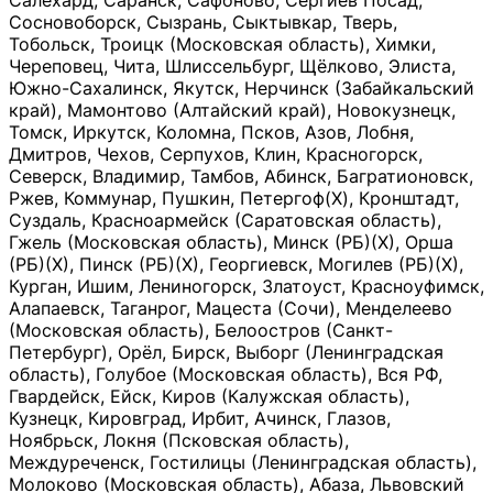
Салехард, Саранск, Сафоново, Сергиев Посад,
Сосновоборск, Сызрань, Сыктывкар, Тверь,
Тобольск, Троицк (Московская область), Химки,
Череповец, Чита, Шлиссельбург, Щёлково, Элиста,
Южно-Сахалинск, Якутск, Нерчинск (Забайкальский
край), Мамонтово (Алтайский край), Новокузнецк,
Томск, Иркутск, Коломна, Псков, Азов, Лобня,
Дмитров, Чехов, Серпухов, Клин, Красногорск,
Северск, Владимир, Тамбов, Абинск, Багратионовск,
Ржев, Коммунар, Пушкин, Петергоф(Х), Кронштадт,
Суздаль, Красноармейск (Саратовская область),
Гжель (Московская область), Минск (РБ)(Х), Орша
(РБ)(Х), Пинск (РБ)(Х), Георгиевск, Могилев (РБ)(Х),
Курган, Ишим, Лениногорск, Златоуст, Красноуфимск,
Алапаевск, Таганрог, Мацеста (Сочи), Менделеево
(Московская область), Белоостров (Санкт-
Петербург), Орёл, Бирск, Выборг (Ленинградская
область), Голубое (Московская область), Вся РФ,
Гвардейск, Ейск, Киров (Калужская область),
Кузнецк, Кировград, Ирбит, Ачинск, Глазов,
Ноябрьск, Локня (Псковская область),
Междуреченск, Гостилицы (Ленинградская область),
Молоково (Московская область), Абаза, Львовский