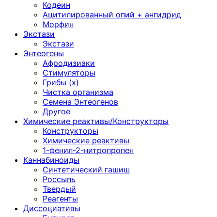
Кодеин
Ацитилированный опий + ангидрид
Морфин
Экстази
Экстази
Энтеогены
Афродизиаки
Стимуляторы
Грибы (х)
Чистка организма
Семена Энтеогенов
Другое
Химические реактивы/Конструкторы
Конструкторы
Химические реактивы
1-фенил-2-нитропропен
Каннабиноиды
Синтетический гашиш
Россыпь
Твердый
Реагенты
Диссоциативы