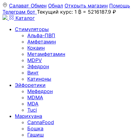
Салават
Обмен
Обнал
Открыть магазин
Помощь
Телеграм бот
Текущий курс: 1 ₿ = 5216187.9 ₽
Каталог
Стимуляторы
Альфа-ПВП
Амфетамин
Кокаин
Метамфетамин
MDPV
Эфедрон
Винт
Катиноны
Эйфоретики
Мефедрон
MDMA
MDA
Tuci
Марихуана
CannaFood
Бошка
Гашиш