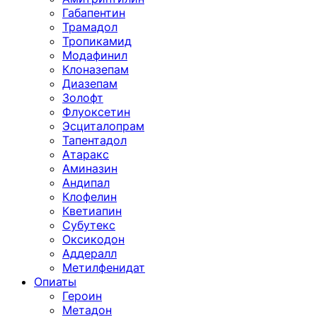
Габапентин
Трамадол
Тропикамид
Модафинил
Клоназепам
Диазепам
Золофт
Флуоксетин
Эсциталопрам
Тапентадол
Атаракс
Аминазин
Андипал
Клофелин
Кветиапин
Субутекс
Оксикодон
Аддералл
Метилфенидат
Опиаты
Героин
Метадон