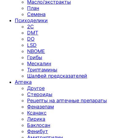
Масло/экстракты
План
Семена
Психоделики
2C
DMT
DO
LSD
NBOME
Грибы
Мескалин
Триптамины
Шалфей предсказателей
Аптека
Другое
Стероиды
Рецепты на аптечные препараты
Феназепам
Ксанакс
Лирика
Баклосан
Фенибут
Амитриптилин