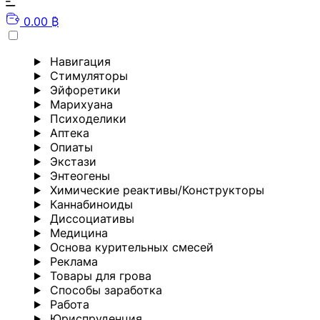
0.00 ₿
Навигация
Стимуляторы
Эйфоретики
Марихуана
Психоделики
Аптека
Опиаты
Экстази
Энтеогены
Химические реактивы/Конструкторы
Каннабиноиды
Диссоциативы
Медицина
Основа курительных смесей
Реклама
Товары для грова
Способы заработка
Работа
Юриспруденция