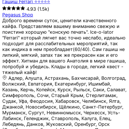
Гашиш Ferrari ⭐⭐⭐⭐⭐
4.93
(1.5k)
Pegasus Shop
Доброго времени суток, ценители качественного
кайфа. Представляем вашему вниманию свежую и
поистине хорошую "конскую печать". Ice-o-lator
"Ferrari" который лягнет вас точно неслабо, идеально
подходит для расслабительных мероприятий, так
как индика в нем преобладает(60/40). Сам гашиш не
липкий, мягкий, запах так же прекрасен как и его
эффект. Хитман для вашего Анатолия в мире гашиша,
попробуй и убедись. Клады в городе, легкий квест -
тяжелый кайф!
Адлер, Алушта, Астрахань, Бахчисарай, Волгоград, Волжский, Евпатория, Екатеринбург, Ишимбай, Казань, Керчь, Копейск, Курск, Рыльск, Саки, Салават, Симферополь, Сочи, Старый Крым, Стерлитамак, Судак, Уфа, Феодосия, Хабаровск, Челябинск, Ялта, Джанкой, Новосибирск, Щёлкино, Санкт-Петербург, Мурманск, Сургут, Невинномысск, Черкесск, Усть-Лабинск, Геленджик, Ставрополь, Калуга, Елец, Лебедянь, Данков, Жуковский, Оренбург, Орск (Оренбургская область), Магнитогорск, Пермь, Зеленоград, Солнечногорск, Нижний Новгород, Лысково, Заволжье, Кстово, Балахна (Нижегородская область), Богородск, Бор (Нижегородская область), Саратов, Энгельс, Ижевск, Тюмень, Ростов-на-Дону, Шахты, Новочеркасск, Батайск, Аксай, Люберцы, Истра, Москва, Армавир, Краснодар, Магадан, Самара, Анапа, Славянск-на-Кубани, Чаплыгин, Липецк, Нижний Тагил, Орехово-Зуево, Усть-Джегута, Лянтор, Нефтеюганск, Пыть-Ях, Урень, Ветлуга, Шахунья, Новороссийск, Крымск, Тимашёвск, Тольятти, Воткинск, Звенигород, Руза, Можайск, Белгород, Воронеж, Соликамск, Нытва, Лысьва (Пермский край), Чусовой, Кунгур, Краснокамск, Миасс, Губаха, Тула, Новомосковск, Донской, Омск, Льгов, Мытищи, Королёв, Ивантеевка, Балашиха, Семилуки, Кудымкар, Старый Оскол, Оса (Пермский край), Одинцово (Московская область), Ханты-Мансийск, Лабинск, Темрюк, Курганинск, Белореченск (Краснодарский край), Алупкa, Губкин, Рязань, Калининград, Усть-Илимск, Фрязино, Минеральные Воды, Пятигорск, Кострома, Ярославль, Коркино, Верхняя Пышма, Подольск, Красноярск, Смоленск, Долгопрудный, Чебоксары, Калачинск, Канск, Киров (Кировская область), Вологда, Рославль, Владивосток, Обнинск, Балабаново (Калужская область), Малоярославец, Брянск, Видное, Ярцево, Вязьма, Гагарин, Приволжск, Фурманов, Чайковский, Кинешма, Горячий Ключ, Улан-Удэ, Туймазы, Дюртюли, Альметьевск, Нефтекамск, Хадыженск, Апшеронск, Майкоп, Уссурийск, Ульяновск, Гатчина, Луга (Ленинградская область), Надым, Ногинск, Электросталь, Железнодорожный (Московская область), Бутурлиновка, Кириллов, Краснознаменск (Калиниградская область), Мышкин, Томмот, Холм, Абакан, Абдулино, Агидель, Агрыз, Адыгейск, Азнакаево, Алатырь, Алдан, Алейск, Александров, Александровск, Алексеевка (Белгородская обл.), Алексин, Амурск, Анадырь, Ангарск, Андреаполь, Анжеро-Судженск, Анива, Апатиты, Арамиль, Ардон, Арзамас, Аркадак, Арсеньев, Артём, Артёмовский, Архангельск, Асбест, Асино, Аткарск, Ахтубинск, Аша, Бабаево (Вологодская область), Бавлы (Республика Татарстан), Байкальск, Бакал, Баксан, Балаклава, Балаково (Саратовская область), Балашов (Саратовская область), Балтийск, Барабинск, Барнаул, Барыш (Ульяновская область), Бежецк, Белая Калитва (Ростовская область), Белебей, Белогорск (Крым), Белозерск, Белокуриха, Беломорск, Белоозёрский (Московская область), Белорецк (Республика Башкортостан), Кызыл, Белоярский (Ханты-Мансийский АО), Бердск, Березники (Пермский край), Берёзовский (Кемеровская область), Берёзовский (Свердловская область), Беслан, Бийск, Бикин, Билибино, Биробиджан, Благовещенск (Амурская область), Благовещенск (Башкортостан), Бобров, Богородицк, Боготол, Богучар, Бокситогорск (Ленинградская область), Бологое (Тверская область), Болхов, Большой Камень (Приморский край), Борисоглебск (Воронежская область), Боровичи (Новгородская область), Боровск, Бородино, Братск, Бронницы (Московская область), Бугульма (Республика Татарстан), Бугуруслан (Оренбургская область), Буинск, Буй, Буйнакск, Валдай, Валуйки, Велиж, Великие Луки, Великий Новгород, Великий Устюг, Вельск, Венёв, Верещагино, Верхнеуральск, Верхний Уфалей, Верхняя Салда, Верхняя Тура, Весьегонск, Вилючинск, Вихоревка, Вичуга, Владикавказ, Волгодонск, Волгореченск, Володарск, Волосово, Волчанск, Вольск, Воркута, Ворсма, Всеволожск (Ленинградская область), Вуктыл, Выкса, Высоковск, Высоцк, Вытегра, Вышний Волочёк, Вяземский, Вязники, Вятские Поляны, Нея, Шилка, Гаврилов Посад, Гаврилов-Ям, Гай, Галич, Гдов, Голицыно, Горно-Алтайск, Горнозаводск, Горняк, Городец, Гороховец, Гремячинск, Грозный, Грязи, Грязовец, Губкинский, Гуково, Гулькевичи, Гурьевск (Калининградская область), Гурьевск (Кемеровская область), Гусев, Гусь-Хрустальный, Давлеканово, Далматово, Дальнегорск, Дегтярск, Дедовск, Демидов, Дербент, Десногорск, Дзержинск, Дзержинский (Московская область), Дивногорск, Димитровград, Дмитровск, Дно, Добрянка, Долинск, Домодедово, Донецк (ДНР), Дорогобуж, Дрезна, Дубна, Дудинка, Духовщина, Дятьково, Егорьевск, Елабуга, Елизово, Ельня (Будет изменено название), Емва, Енисейск, Ермолино, Ершов, Ессентуки, Ефремов, Железноводск, Железногорск (Красноярский край), Железногорск (Курская область), Железногорск-Илимский, Жигулёвск, Жиздра, Жирновск, Жуков, Жуковка, Заводоуковск, Заволжск, Задонск, Заинск, Заозёрный, Заозёрск, Западная Двина, Заполярный, Зарайск, Заречный (Пензенская область), Заречный (Свердловская область), Заринск, Звенигово, Зверево, Зеленогорск ( Ленинградская обл. ), Зеленоградск, Зеленодольск, Зеленокумск, Зерноград, Зима, Змеиногорск, Зубцов, Ивангород, Иваново, Ивдель, Избербаш, Изобильный, Иланский, Инза, Инкерман, Инта, Ипатово, Искитим, Йошкар-Ола, Кадников, Калач, Калач-на-Дону, Калининск, Калтан, Калязин, Камбарка, Каменка (Пензенская область), Каменногорск (Ленинградская область), Каменск-Уральский, Каменск-Шахтинский, Камень-на-Оби, Камешково, Камышин, Канаш, Кандалакша, Карабаново, Карабаш, Карачаевск, Каргат, Каргополь, Карпинск, Карталы, Касимов, Касли, Каспийск, Катав-Ивановск, Катайск, Качканар, Кашин, Кашира, Кемерово, Кемь, Кизел, Кизилюрт, Кизляр, Кимовск, Кимры, Кингисепп, Кинель, Киреевск, Киренск, Киржач, Кириши, Кирово-Чепецк, Кировск (Ленинградская область), Кировск (Мурманская область), Кирсанов, Киселёвск, Кисловодск, Климовск, Клинцы, Княгинино, Ковдор, Ковров, Когалым, Козельск, Козьмодемьянск, Кола, Кологрив, Колпашево, Колпино, Кольчугино, Комсомольск, Комсомольск-на-Амуре, Конаково, Кондопога, Кондрово, Константиновск, Кораблино, Кореновск, Корсаков, Коряжма, Костерёво, Костомукша, Котельники, Котельниково, Котельнич, Котлас, Котовск, Кохма, Красноармейск (Московская область), Краснозаводск, Краснознаменск (Московская область), Краснокаменск, Краснослободск (Волгоградская область), Краснотурьинск, Красноуральск, Красный Сулин, Кремёнки, Кропоткин, Кубинка, Кувшиново (Тверская область), Кудрово, Кулебаки, Кумертау, Курлово, Куровское, Куртамыш, Курчатов, Куса, Кушва, Кыштым, Лабытнанги, Лагань, Лаишево (Республика Татарстан), Лакинск, Лангепас, Лахденпохья, Ленинск-Кузнецкий, Ленск (Республика Саха), Лермонтов (Ставропольский край), Лесозаводск (Приморский край), Лесосибирск, Ливны (Орловская область), Ликино-Дулёво, Липки (Тульская область), Лиски (Воронежская область), Лихославль, Лодейное Поле, Ломоносов (Санкт-Петербург), Лосино-Петровский, Лукоянов, Луховицы, Лыткарино, Любань (Ленинградская область), Любим, Людиново, Магас, Майский, Макаров, Малая Вишера, Малгобек, Мамадыш, Мамоново, Мантурово, Маркс, Махачкала, Мглин, Мегион, Медвежьегорск, Медногорск, Медынь, Меленки, Мелеуз, Менделеевск, Мещовск, Микунь, Миллерово, Минусинск, Миньяр, Мирный (Архангельская область), Мирный (Якутия), Михайловка (Город), Михайловск (Свердловская область), Михайловск (Ставропольский край), Могоча, Можга, Моздок, Мончегорск, Морозовск, Моршанск, Мосальск, Муравленко, Мурино, Муром, Мценск, Мыски, Набережные Челны, Навашино (Нижегородская область), Назарово (Красноярский край), Назрань, Нальчик, Наро-Фоминск, Нарткала, Нарьян-Мар, Находка, Невель (Псковская область), Невельск, Невьянск, Нелидово (Тверская область), Неман, Нерехта (Костромская область), Нерюнгри, Нестеров, Нефтегорск (Самарская область), Нефтекумск, Нижневартовск, Нижнекамск (Республика Татарстан), Нижнеудинск, Нижние Серги, Нижний Ломов, Нижняя Тура, Николаевск-на-Амуре, Никольск (Вологодская область), Никольск (Пензенская область), Новая Ладога, Новая Ляля, Новоалександровск, Новоалтайск, Нововоронеж, Новодвинск, Новозыбков, Новокубанск, Новокуйбышевск, Новомичуринск, Новопавловск, Новоржев, Новосокольники, Новотроицк, Новоульяновск, Новоуральск, Новохопёрск, Новочебоксарск, Новошахтинск, Новый Оскол, Новый Уренгой, Норильск, Нурлат, Нягань, Нязепетровск, Няндома, Облучье, Обоянь, Озёрск (Калининградская область), Озёрск (Челябинская область), Озёры, Октябрьск (Самарская область), Октябрьский (Башкортостан), Окуловка (Новгородская область), Оленегорск, Олонец, Онега, Опочка, Осинники, Осташков, Остров, Острогожск, Отрадный, Оха, Павлово, Павловск (Воронежская область), Павловск (Санкт-Петербург), Павловский Посад, Партизанск, Певек, Пенза, Первоуральск, Перевоз, Пересвет, Переславль-Залесский, Пестово (Новгородская область), Петрозаводск, Петропавловск-Камчатский, Печоры, Пикалёво, Пионерский, Питкяранта, Плавск, Плёс, Подпорожье, Покачи, Покров, Покровск, Полесск, Полысаево, Полярные Зори, Полярный, Поронайск, Порхов, Похвистнево, Почеп, Починок, Пошехонье, Правдинск, Приморск (Калининградская область), Приморско-Ахтарск, Приозерск, Прокопьевск, Протвино, Прохладный, Пугачёв, Пудож, Пустошка, Пушкино, Пущино, Пыталово, Радужный (Владимирская область), Радужный (Ханты-Мансийский АО), Райчихинск, Раменское, Рассказово, Ревда, Реж, Реутов, Родники, Россошь, Ростов (Ярославская обл.), Рошаль, Ртищево, Рубцовск, Рузаевка, Рыбинск, Рыбное, Ряжск, Салехард, Сальск, Саранск, Сарапул, Саров, Сасово, Сатка, Сафоново, Саяногорск, Саянск, Светлогорск, Светлоград, Светлый, Светогорск (Ленинградская область), Свободный, Себеж, Северобайкальск, Северодвинск, Североуральск, Сегежа, Семикаракорск, Сенгилей, Серафимович, Сергач, Сергиев Посад, Сердобск, Сертолово (Ленинградская область), Сестрорецк (Ленинградская область), Сибай, Скопин, Славгород, Сланцы, Слободской, Слюдянка, Собинка, Советск (Кировская область), Советск (Калининградская область), Советск (Тульская область), Советская Гавань, Советский (Ханты-Мансийский АО), Сокол (Вологодская область), Солигалич, Соль-Илецк, Сольцы, Сортавала, Сосенский, Сосновоборск, Сосновый Бор (Ленинградская область), Сосногорск, Спас-Клепики, Спасск-Рязанский, С