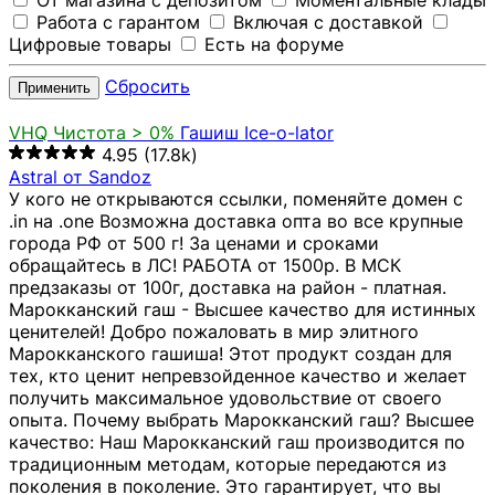
От магазина с депозитом
Моментальные клады
Работа с гарантом
Включая с доставкой
Цифровые товары
Есть на форуме
Сбросить
Применить
VHQ
Чистота > 0%
Гашиш Ice-o-lator
4.95
(17.8k)
Astral от Sandoz
У кого не открываются ссылки, поменяйте домен с
.in на .one Возможна доставка опта во все крупные
города РФ от 500 г! За ценами и сроками
обращайтесь в ЛС! РАБОТА от 1500р. В МСК
предзаказы от 100г, доставка на район - платная.
Марокканский гаш - Высшее качество для истинных
ценителей! Добро пожаловать в мир элитного
Марокканского гашиша! Этот продукт создан для
тех, кто ценит непревзойденное качество и желает
получить максимальное удовольствие от своего
опыта. Почему выбрать Марокканский гаш? Высшее
качество: Наш Марокканский гаш производится по
традиционным методам, которые передаются из
поколения в поколение. Это гарантирует, что вы