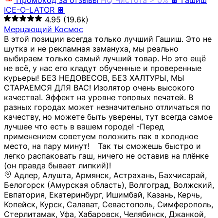
Промокод за отзывы
HQ
Чистота > 0%
🍫 Гашиш
ICE-O-LATOR 🍫
4.95
(19.6k)
Мерцающий Космос
В этой позиции всегда только лучший Гашиш. Это не
шутка и не рекламная замануха, мы реально
выбираем только самый лучший товар. Но это ещё
не всё, у нас его кладут обученные и проверенные
курьеры! БЕЗ НЕДОВЕСОВ, БЕЗ ХАЛТУРЫ, МЫ
СТАРАЕМСЯ ДЛЯ ВАС! Изолятор очень высокого
качества!. Эффект на уровне топовых печатей. В
разных городах может незначительно отличаться по
качеству, но можете быть уверены, тут всегда самое
лучшее что есть в вашем городе! -Перед
применением советуем положить пак в холодное
место, на пару минут!⠀ Так ты сможешь быстро и
легко распаковать гаш, ничего не оставив на плёнке
(он правда бывает липкий)!
Адлер, Алушта, Армянск, Астрахань, Бахчисарай,
Белогорск (Амурская область), Волгоград, Волжский,
Евпатория, Екатеринбург, Ишимбай, Казань, Керчь,
Копейск, Курск, Салават, Севастополь, Симферополь,
Стерлитамак, Уфа, Хабаровск, Челябинск, Джанкой,