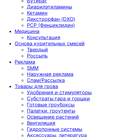
Бутират
Диарилэтиламины
Кетамин
Декстрорфан (DXO)
PCP (Фенциклидин)
Медицина
Консультация
Основа курительных смесей
Твердый
Россыпь
Реклама
SMM
Наружная реклама
Спам/Рассылка
Товары для грова
Удобрения и стимуляторы
Субстраты,тара и горшки
Готовые гроубоксы
Палатки, гроутенты
Освещение растений
Вентиляция
Гидропонные системы
Аксессуары, литература