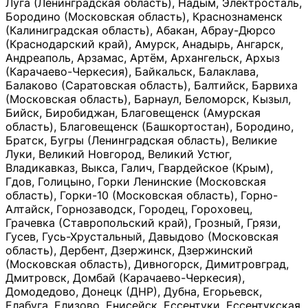
Луга (Ленинградская область), Надым, Электросталь,
Бородино (Московская область), Краснознаменск
(Калиниградская область), Абакан, Абрау-Дюрсо
(Краснодарский край), Амурск, Анадырь, Ангарск,
Андреаполь, Арзамас, Артём, Архангельск, Архыз
(Карачаево-Черкесия), Байкальск, Балаклава,
Балаково (Саратовская область), Балтийск, Барвиха
(Московская область), Барнаул, Беломорск, Кызыл,
Бийск, Биробиджан, Благовещенск (Амурская
область), Благовещенск (Башкортостан), Бородино,
Братск, Бугры (Ленинградская область), Великие
Луки, Великий Новгород, Великий Устюг,
Владикавказ, Выкса, Галич, Гвардейское (Крым),
Гдов, Голицыно, Горки Ленинские (Московская
область), Горки-10 (Московская область), Горно-
Алтайск, Горнозаводск, Городец, Гороховец,
Грачевка (Ставропольский край), Грозный, Грязи,
Гусев, Гусь-Хрустальный, Давыдово (Московская
область), Дербент, Дзержинск, Дзержинский
(Московская область), Дивногорск, Димитровград,
Дмитровск, Домбай (Карачаево-Черкесия),
Домодедово, Донецк (ДНР), Дубна, Егорьевск,
Елабуга, Елизово, Енисейск, Ессентуки, Ессентукская