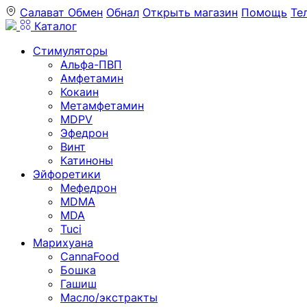
Салават
Обмен
Обнал
Открыть магазин
Помощь
Те
Каталог
Стимуляторы
Альфа-ПВП
Амфетамин
Кокаин
Метамфетамин
MDPV
Эфедрон
Винт
Катиноны
Эйфоретики
Мефедрон
MDMA
MDA
Tuci
Марихуана
CannaFood
Бошка
Гашиш
Масло/экстракты