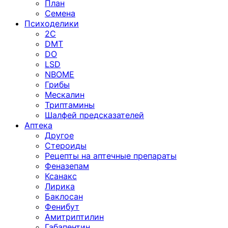
План
Семена
Психоделики
2C
DMT
DO
LSD
NBOME
Грибы
Мескалин
Триптамины
Шалфей предсказателей
Аптека
Другое
Стероиды
Рецепты на аптечные препараты
Феназепам
Ксанакс
Лирика
Баклосан
Фенибут
Амитриптилин
Габапентин