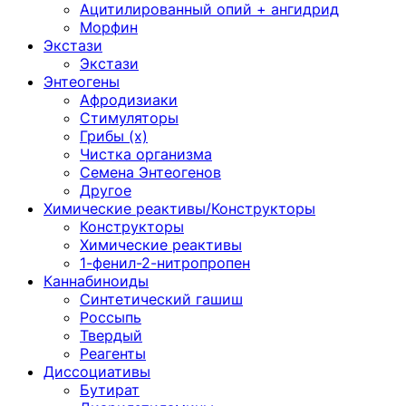
Ацитилированный опий + ангидрид
Морфин
Экстази
Экстази
Энтеогены
Афродизиаки
Стимуляторы
Грибы (х)
Чистка организма
Семена Энтеогенов
Другое
Химические реактивы/Конструкторы
Конструкторы
Химические реактивы
1-фенил-2-нитропропен
Каннабиноиды
Синтетический гашиш
Россыпь
Твердый
Реагенты
Диссоциативы
Бутират