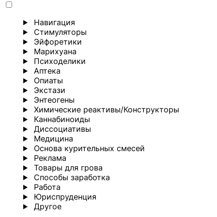
Навигация
Стимуляторы
Эйфоретики
Марихуана
Психоделики
Аптека
Опиаты
Экстази
Энтеогены
Химические реактивы/Конструкторы
Каннабиноиды
Диссоциативы
Медицина
Основа курительных смесей
Реклама
Товары для грова
Способы заработка
Работа
Юриспруденция
Другoе