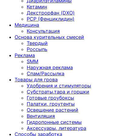
Диарилэтиламины
Кетамин
Декстрорфан (DXO)
PCP (Фенциклидин)
Медицина
Консультация
Основа курительных смесей
Твердый
Россыпь
Реклама
SMM
Наружная реклама
Спам/Рассылка
Товары для грова
Удобрения и стимуляторы
Субстраты,тара и горшки
Готовые гроубоксы
Палатки, гроутенты
Освещение растений
Вентиляция
Гидропонные системы
Аксессуары, литература
Способы заработка