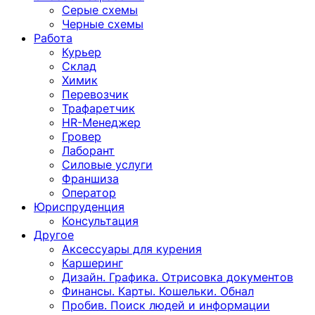
Серые схемы
Черные схемы
Работа
Курьер
Склад
Химик
Перевозчик
Трафаретчик
HR-Менеджер
Гровер
Лаборант
Силовые услуги
Франшиза
Оператор
Юриспруденция
Консультация
Другoе
Аксессуары для курения
Каршеринг
Дизайн. Графика. Отрисовка документов
Финансы. Карты. Кошельки. Обнал
Пробив. Поиск людей и информации