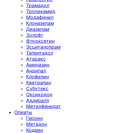
Трамадол
Тропикамид
Модафинил
Клоназепам
Диазепам
Золофт
Флуоксетин
Эсциталопрам
Тапентадол
Атаракс
Аминазин
Андипал
Клофелин
Кветиапин
Субутекс
Оксикодон
Аддералл
Метилфенидат
Опиаты
Героин
Метадон
Кодеин