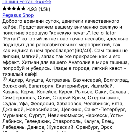
Гашиш Ferrari ⭐⭐⭐⭐⭐
4.93
(1.5k)
Pegasus Shop
Доброго времени суток, ценители качественного
кайфа. Представляем вашему вниманию свежую и
поистине хорошую "конскую печать". Ice-o-lator
"Ferrari" который лягнет вас точно неслабо, идеально
подходит для расслабительных мероприятий, так
как индика в нем преобладает(60/40). Сам гашиш не
липкий, мягкий, запах так же прекрасен как и его
эффект. Хитман для вашего Анатолия в мире гашиша,
попробуй и убедись. Клады в городе, легкий квест -
тяжелый кайф!
Адлер, Алушта, Астрахань, Бахчисарай, Волгоград, Волжский, Евпатория, Екатеринбург, Ишимбай, Казань, Керчь, Копейск, Курск, Рыльск, Саки, Салават, Симферополь, Сочи, Старый Крым, Стерлитамак, Судак, Уфа, Феодосия, Хабаровск, Челябинск, Ялта, Джанкой, Новосибирск, Щёлкино, Санкт-Петербург, Мурманск, Сургут, Невинномысск, Черкесск, Усть-Лабинск, Геленджик, Ставрополь, Калуга, Елец, Лебедянь, Данков, Жуковский, Оренбург, Орск (Оренбургская область), Магнитогорск, Пермь, Зеленоград, Солнечногорск, Нижний Новгород, Лысково, Заволжье, Кстово, Балахна (Нижегородская область), Богородск, Бор (Нижегородская область), Саратов, Энгельс, Ижевск, Тюмень, Ростов-на-Дону, Шахты, Новочеркасск, Батайск, Аксай, Люберцы, Истра, Москва, Армавир, Краснодар, Магадан, Самара, Анапа, Славянск-на-Кубани, Чаплыгин, Липецк, Нижний Тагил, Орехово-Зуево, Усть-Джегута, Лянтор, Нефтеюганск, Пыть-Ях, Урень, Ветлуга, Шахунья, Новороссийск, Крымск, Тимашёвск, Тольятти, Воткинск, Звенигород, Руза, Можайск, Белгород, Воронеж, Соликамск, Нытва, Лысьва (Пермский край), Чусовой, Кунгур, Краснокамск, Миасс, Губаха, Тула, Новомосковск, Донской, Омск, Льгов, Мытищи, Королёв, Ивантеевка, Балашиха, Семилуки, Кудымкар, Старый Оскол, Оса (Пермский край), Одинцово (Московская область), Ханты-Мансийск, Лабинск, Темрюк, Курганинск, Белореченск (Краснодарский край), Алупкa, Губкин, Рязань, Калининград, Усть-Илимск, Фрязино, Минеральные Воды, Пятигорск, Кострома, Ярославль, Коркино, Верхняя Пышма, Подольск, Красноярск, Смоленск, Долгопрудный, Чебоксары, Калачинск, Канск, Киров (Кировская область), Вологда, Рославль, Владивосток, Обнинск, Балабаново (Калужская область), Малоярославец, Брянск, Видное, Ярцево, Вязьма, Гагарин, Приволжск, Фурманов, Чайковский, Кинешма, Горячий Ключ, Улан-Удэ, Туймазы, Дюртюли, Альметьевск, Нефтекамск, Хадыженск, Апшеронск, Майкоп, Уссурийск, Ульяновск, Гатчина, Луга (Ленинградская область), Надым, Ногинск, Электросталь, Железнодорожный (Московская область), Бутурлиновка, Кириллов, Краснознаменск (Калиниградская область), Мышкин, Томмот, Холм, Абакан, Абдулино, Агидель, Агрыз, Адыгейск, Азнакаево, Алатырь, Алдан, Алейск, Александров, Александровск, Алексеевка (Белгородская обл.), Алексин, Амурск, Анадырь, Ангарск, Андреаполь, Анжеро-Судженск, Анива, Апатиты, Арамиль, Ардон, Арзамас, Аркадак, Арсеньев, Артём, Артёмовский, Архангельск, Асбест, Асино, Аткарск, Ахтубинск, Аша, Бабаево (Вологодская область), Бавлы (Республика Татарстан), Байкальск, Бакал, Баксан, Балаклава, Балаково (Саратовская область), Балашов (Саратовская область), Балтийск, Барабинск, Барнаул, Барыш (Ульяновская область), Бежецк, Белая Калитва (Ростовская область), Белебей, Белогорск (Крым), Белозерск, Белокуриха, Беломорск, Белоозёрский (Московская область), Белорецк (Республика Башкортостан), Кызыл, Белоярский (Ханты-Мансийский АО), Бердск, Березники (Пермский край), Берёзовский (Кемеровская область), Берёзовский (Свердловская область), Беслан, Бийск, Бикин, Билибино, Биробиджан, Благовещенск (Амурская область), Благовещенск (Башкортостан), Бобров, Богородицк, Боготол, Богучар, Бокситогорск (Ленинградская область), Бологое (Тверская область), Болхов, Большой Камень (Приморский край), Борисоглебск (Воронежская область), Боровичи (Новгородская область), Боровск, Бородино, Братск, Бронницы (Московская область), Бугульма (Республика Татарстан), Бугуруслан (Оренбургская область), Буинск, Буй, Буйнакск, Валдай, Валуйки, Велиж, Великие Луки, Великий Новгород, Великий Устюг, Вельск, Венёв, Верещагино, Верхнеуральск, Верхний Уфалей, Верхняя Салда, Верхняя Тура, Весьегонск, Вилючинск, Вихоревка, Вичуга, Владикавказ, Волгодонск, Волгореченск, Володарск, Волосово, Волчанск, Вольск, Воркута, Ворсма, Всеволожск (Ленинградская область), Вуктыл, Выкса, Высоковск, Высоцк, Вытегра, Вышний Волочёк, Вяземский, Вязники, Вятские Поляны, Нея, Шилка, Гаврилов Посад, Гаврилов-Ям, Гай, Галич, Гдов, Голицыно, Горно-Алтайск, Горнозаводск, Горняк, Городец, Гороховец, Гремячинск, Грозный, Грязи, Грязовец, Губкинский, Гуково, Гулькевичи, Гурьевск (Калининградская область), Гурьевск (Кемеровская область), Гусев, Гусь-Хрустальный, Давлеканово, Далматово, Дальнегорск, Дегтярск, Дедовск, Демидов, Дербент, Десногорск, Дзержинск, Дзержинский (Московская область), Дивногорск, Димитровград, Дмитровск, Дно, Добрянка, Долинск, Домодедово, Донецк (ДНР), Дорогобуж, Дрезна, Дубна, Дудинка, Духовщина, Дятьково, Егорьевск, Елабуга, Елизово, Ельня (Будет изменено название), Емва, Енисейск, Ермолино, Ершов, Ессентуки, Ефремов, Железноводск, Железногорск (Красноярский край), Железногорск (Курская область), Железногорск-Илимский, Жигулёвск, Жиздра, Жирновск, Жуков, Жуковка, Заводоуковск, Заволжск, Задонск, Заинск, Заозёрный, Заозёрск, Западная Двина, Заполярный, Зарайск, Заречный (Пензенская область), Заречный (Свердловская область), Заринск, Звенигово, Зверево, Зеленогорск ( Ленинградская обл. ), Зеленоградск, Зеленодольск, Зеленокумск, Зерноград, Зима, Змеиногорск, Зубцов, Ивангород, Иваново, Ивдель, Избербаш, Изобильный, Иланский, Инза, Инкерман, Инта, Ипатово, Искитим, Йошкар-Ола, Кадников, Калач, Калач-на-Дону, Калининск, Калтан, Калязин, Камбарка, Каменка (Пензенская область), Каменногорск (Ленинградская область), Каменск-Уральский, Каменск-Шахтинский, Камень-на-Оби, Камешково, Камышин, Канаш, Кандалакша, Карабаново, Карабаш, Карачаевск, Каргат, Каргополь, Карпинск, Карталы, Касимов, Касли, Каспийск, Катав-Ивановск, Катайск, Качканар, Кашин, Кашира, Кемерово, Кемь, Кизел, Кизилюрт, Кизляр, Кимовск, Кимры, Кингисепп, Кинель, Киреевск, Киренск, Киржач, Кириши, Кирово-Чепецк, Кировск (Ленинградская область), Кировск (Мурманская область), Кирсанов, Киселёвск, Кисловодск, Климовск, Клинцы, Княгинино, Ковдор, Ковров, Когалым, Козельск, Козьмодемьянск, Кола, Кологрив, Колпашево, Колпино, Кольчугино, Комсомольск, Комсомольск-на-Амуре, Конаково, Кондопога, Кондрово, Константиновск, Кораблино, Кореновск, Корсаков, Коряжма, Костерёво, Костомукша, Котельники, Котельниково, Котельнич, Котлас, Котовск, Кохма, Красноармейск (Московская область), Краснозаводск, Краснознаменск (Московская область), Краснокаменск, Краснослободск (Волгоградская область), Краснотурьинск, Красноуральск, Красный Сулин, Кремёнки, Кропоткин, Кубинка, Кувшиново (Тверская область), Кудрово, Кулебаки, Кумертау, Курлово, Куровское, Куртамыш, Курчатов, Куса, Кушва, Кыштым, Лабытнанги, Лагань, Лаишево (Республика Татарстан), Лакинск, Лангепас, Лахденпохья, Ленинск-Кузнецкий, Ленск (Республика Саха), Лермонтов (Ставропольский край), Лесозаводск (Приморский край), Лесосибирск, Ливны (Орловская область), Ликино-Дулёво, Липки (Тульская область), Лиски (Воронежская область), Лихославль, Лодейное Поле, Ломоносов (Санкт-Петербург), Лосино-Петровский, Лукоянов, Луховицы, Лыткарино, Любань (Ленинградская область), Любим, Людиново, Магас, Майский, Макаров, Малая Вишера, Малгобек, Мамадыш, Мамоново, Мантурово, Маркс, Махачкала, Мглин, Мегион, Медвежьегорск, Медногорск, Медынь, Меленки, Мелеуз, Менделеевск, Мещовск, Микунь, Миллерово, Минусинск, Миньяр, Мирный (Архангельская область), Мирный (Якутия), Михайловка (Город), Михайловск (Свердловская область), Михайловск (Ставропольский край), Могоча, Можга, Моздок, Мончегорск, Морозовск, Моршанск, Мосальск, Муравленко, Мурино, Муром, Мценск, Мыски, Набережные Челны, Навашино (Нижегородская область), Назарово (Красноярский край), Назрань, Нальчик, Наро-Фоминск, Нарткала, Нарьян-Мар, Находка, Невель (Псковская область), Невельск, Невьянск, Нелидово (Тверская область), Неман, Нерехта (Костромская область), Нерюнгри, Нестеров, Нефтегорск (Самарская область), Нефтекумск, Нижневартовск, Нижнекамск (Республика Татарстан), Нижнеудинск, Нижние Серги, Нижний Ломов, Нижняя Тура, Николаевск-на-Амуре, Никольск (Вологодская область), Никольск (Пензенская область), Новая Ладога, Новая Ляля, Новоалександровск, Новоалтайск, Нововоронеж, Новодвинск, Новозыбков, Новокубанск, Новокуйбышевск, Новомичуринск, Новопавловск, Новоржев, Новосокольники, Новотроицк, Новоульяновск, Новоуральск, Новохопёрск, Новочебоксарск, Новошахтинск, Новый Оскол, Новый Уренгой, Норильск, Нурлат, Нягань, Нязепетровск, Няндома, Облучье, Обоянь, Озёрск (Калининградская область), Озёрск (Челябинская область), Озёры, Октябрьск (Самарская область), Октябрьский (Башкортостан), Окуловка (Новгородская область), Оленегорск, Олонец, Онега, Опочка, Осинники, Осташков, Остров, Острогожск, Отрадный, Оха, Павлово, Павловск (Воронежская область), Павловск (Санкт-Петербург), Павловский Посад, Партизанск, Певек, Пенза, Первоуральск, Перевоз, Пересвет, Переславль-Залесский, Пестово (Новгородская область), Петрозаводск, Петропавловск-Камчатский, Печоры, Пикалёво, Пионерский, Питкяранта, Плавск, Плёс, Подпорожье, Покачи, Покров, Покровск, Полесск, Полысаево, Полярные Зори, Полярный, Поронайск, Порхов, Похвистнево, Почеп, Починок, Пошехонье, Правдинск, Приморск (Калининградская область), Приморско-Ахтарск, Приозерск, Прокопьевск, Протвино, Прохладный, Пугачёв, Пудож, Пустошка, Пушкино, Пущино, Пыталово, Радужный (Владимирская область), Радужный (Ханты-Мансийский АО), Райчихинск, Раменское, Рассказово, Ревда, Реж, Реутов, Родники, Россошь, Ростов (Ярославская обл.), Рошаль, Ртищево, Рубцовск, Рузаевка, Рыбинск, Рыбное, Ряжск, Салехард, Сальск, Саранск, Сарапул, Саров, Сасово, Сатка, Сафоново, Саяногорск, Саянск, Светлогорск, Светлоград, Светлый, Светогорск (Ленинградская область), Свободный, Себеж, Северобайкальск, Северодвинск, Североуральск, Сегежа, Семикаракорск, Сенгилей, Серафимович, Сергач, Сергиев Посад, Сердобск, Сертолово (Ленинградская область), Сестрорецк (Ленинградская область), Сибай, Скопин, Славгород, Сланцы, Слободской, Слюдянка, Собинка, Советск (Кировская область), Советск (Калининградская область), Советск (Тульская область), Советская Гавань, Советский (Ханты-Мансийский АО), Сокол (Вологодская область), Солигалич, Соль-Илецк, Сольцы, Сортавала, Сосенский, Сосновоборск, Сосновый Бор (Ленинградская область), Сосногорск, Спас-Клепики, Спасск-Рязанский, С