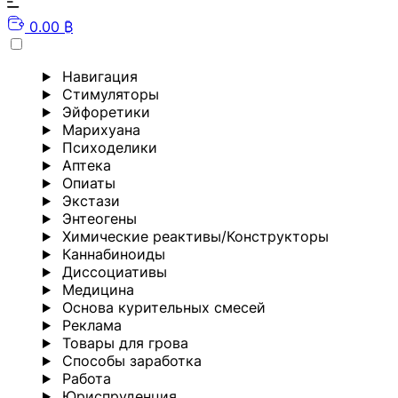
0.00 ₿
Навигация
Стимуляторы
Эйфоретики
Марихуана
Психоделики
Аптека
Опиаты
Экстази
Энтеогены
Химические реактивы/Конструкторы
Каннабиноиды
Диссоциативы
Медицина
Основа курительных смесей
Реклама
Товары для грова
Способы заработка
Работа
Юриспруденция