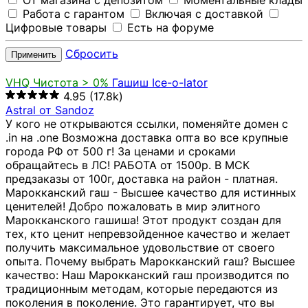
От магазина с депозитом
Моментальные клады
Работа с гарантом
Включая с доставкой
Цифровые товары
Есть на форуме
Сбросить
Применить
VHQ
Чистота > 0%
Гашиш Ice-o-lator
4.95
(17.8k)
Astral от Sandoz
У кого не открываются ссылки, поменяйте домен с
.in на .one Возможна доставка опта во все крупные
города РФ от 500 г! За ценами и сроками
обращайтесь в ЛС! РАБОТА от 1500р. В МСК
предзаказы от 100г, доставка на район - платная.
Марокканский гаш - Высшее качество для истинных
ценителей! Добро пожаловать в мир элитного
Марокканского гашиша! Этот продукт создан для
тех, кто ценит непревзойденное качество и желает
получить максимальное удовольствие от своего
опыта. Почему выбрать Марокканский гаш? Высшее
качество: Наш Марокканский гаш производится по
традиционным методам, которые передаются из
поколения в поколение. Это гарантирует, что вы