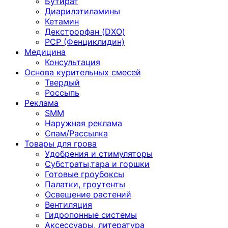
Бутират
Диарилэтиламины
Кетамин
Декстрорфан (DXO)
PCP (Фенциклидин)
Медицина
Консультация
Основа курительных смесей
Твердый
Россыпь
Реклама
SMM
Наружная реклама
Спам/Рассылка
Товары для грова
Удобрения и стимуляторы
Субстраты,тара и горшки
Готовые гроубоксы
Палатки, гроутенты
Освещение растений
Вентиляция
Гидропонные системы
Аксессуары, литература