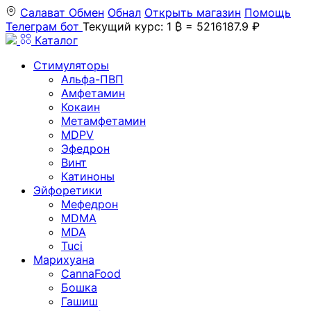
Салават
Обмен
Обнал
Открыть магазин
Помощь
Телеграм бот
Текущий курс: 1 ₿ = 5216187.9 ₽
Каталог
Стимуляторы
Альфа-ПВП
Амфетамин
Кокаин
Метамфетамин
MDPV
Эфедрон
Винт
Катиноны
Эйфоретики
Мефедрон
MDMA
MDA
Tuci
Марихуана
CannaFood
Бошка
Гашиш