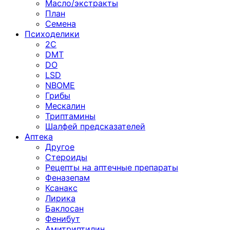
Масло/экстракты
План
Семена
Психоделики
2C
DMT
DO
LSD
NBOME
Грибы
Мескалин
Триптамины
Шалфей предсказателей
Аптека
Другое
Стероиды
Рецепты на аптечные препараты
Феназепам
Ксанакс
Лирика
Баклосан
Фенибут
Амитриптилин