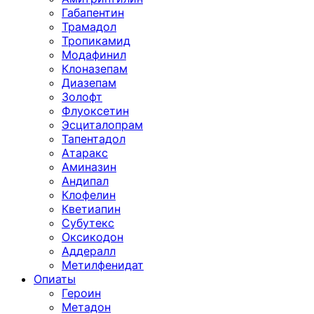
Габапентин
Трамадол
Тропикамид
Модафинил
Клоназепам
Диазепам
Золофт
Флуоксетин
Эсциталопрам
Тапентадол
Атаракс
Аминазин
Андипал
Клофелин
Кветиапин
Субутекс
Оксикодон
Аддералл
Метилфенидат
Опиаты
Героин
Метадон