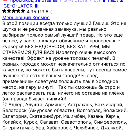
Промокод за отзывы
HQ
Чистота > 0%
🍫 Гашиш
ICE-O-LATOR 🍫
4.95
(19.6k)
Мерцающий Космос
В этой позиции всегда только лучший Гашиш. Это не
шутка и не рекламная замануха, мы реально
выбираем только самый лучший товар. Но это ещё
не всё, у нас его кладут обученные и проверенные
курьеры! БЕЗ НЕДОВЕСОВ, БЕЗ ХАЛТУРЫ, МЫ
СТАРАЕМСЯ ДЛЯ ВАС! Изолятор очень высокого
качества!. Эффект на уровне топовых печатей. В
разных городах может незначительно отличаться по
качеству, но можете быть уверены, тут всегда самое
лучшее что есть в вашем городе! -Перед
применением советуем положить пак в холодное
место, на пару минут!⠀ Так ты сможешь быстро и
легко распаковать гаш, ничего не оставив на плёнке
(он правда бывает липкий)!
Адлер, Алушта, Армянск, Астрахань, Бахчисарай,
Белогорск (Амурская область), Волгоград, Волжский,
Евпатория, Екатеринбург, Ишимбай, Казань, Керчь,
Копейск, Курск, Салават, Севастополь, Симферополь,
Стерлитамак, Уфа, Хабаровск, Челябинск, Джанкой,