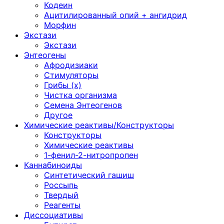
Кодеин
Ацитилированный опий + ангидрид
Морфин
Экстази
Экстази
Энтеогены
Афродизиаки
Стимуляторы
Грибы (х)
Чистка организма
Семена Энтеогенов
Другое
Химические реактивы/Конструкторы
Конструкторы
Химические реактивы
1-фенил-2-нитропропен
Каннабиноиды
Синтетический гашиш
Россыпь
Твердый
Реагенты
Диссоциативы