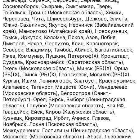
Салехард, Саранск, Сафоново, Сергиев Посад,
Сосновоборск, Сызрань, Сыктывкар, Тверь,
Тобольск, Троицк (Московская область), Химки,
Череповец, Чита, Шлиссельбург, Щёлково, Элиста,
Южно-Сахалинск, Якутск, Нерчинск (Забайкальский
край), Мамонтово (Алтайский край), Новокузнецк,
Томск, Иркутск, Коломна, Псков, Азов, Лобня,
Дмитров, Чехов, Серпухов, Клин, Красногорск,
Северск, Владимир, Тамбов, Абинск, Багратионовск,
Ржев, Коммунар, Пушкин, Петергоф(Х), Кронштадт,
Суздаль, Красноармейск (Саратовская область),
Гжель (Московская область), Минск (РБ)(Х), Орша
(РБ)(Х), Пинск (РБ)(Х), Георгиевск, Могилев (РБ)(Х),
Курган, Ишим, Лениногорск, Златоуст, Красноуфимск,
Алапаевск, Таганрог, Мацеста (Сочи), Менделеево
(Московская область), Белоостров (Санкт-
Петербург), Орёл, Бирск, Выборг (Ленинградская
область), Голубое (Московская область), Вся РФ,
Гвардейск, Ейск, Киров (Калужская область),
Кузнецк, Кировград, Ирбит, Ачинск, Глазов,
Ноябрьск, Локня (Псковская область),
Междуреченск, Гостилицы (Ленинградская область),
Молоково (Московская область), Абаза, Львовский