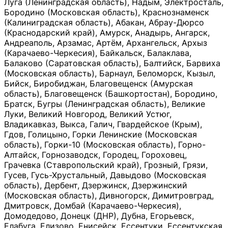
Луга (Ленинградская область), Надым, Электросталь,
Бородино (Московская область), Краснознаменск
(Калиниградская область), Абакан, Абрау-Дюрсо
(Краснодарский край), Амурск, Анадырь, Ангарск,
Андреаполь, Арзамас, Артём, Архангельск, Архыз
(Карачаево-Черкесия), Байкальск, Балаклава,
Балаково (Саратовская область), Балтийск, Барвиха
(Московская область), Барнаул, Беломорск, Кызыл,
Бийск, Биробиджан, Благовещенск (Амурская
область), Благовещенск (Башкортостан), Бородино,
Братск, Бугры (Ленинградская область), Великие
Луки, Великий Новгород, Великий Устюг,
Владикавказ, Выкса, Галич, Гвардейское (Крым),
Гдов, Голицыно, Горки Ленинские (Московская
область), Горки-10 (Московская область), Горно-
Алтайск, Горнозаводск, Городец, Гороховец,
Грачевка (Ставропольский край), Грозный, Грязи,
Гусев, Гусь-Хрустальный, Давыдово (Московская
область), Дербент, Дзержинск, Дзержинский
(Московская область), Дивногорск, Димитровград,
Дмитровск, Домбай (Карачаево-Черкесия),
Домодедово, Донецк (ДНР), Дубна, Егорьевск,
Елабуга, Елизово, Енисейск, Ессентуки, Ессентукская