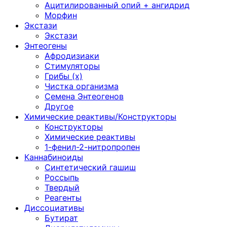
Ацитилированный опий + ангидрид
Морфин
Экстази
Экстази
Энтеогены
Афродизиаки
Стимуляторы
Грибы (х)
Чистка организма
Семена Энтеогенов
Другое
Химические реактивы/Конструкторы
Конструкторы
Химические реактивы
1-фенил-2-нитропропен
Каннабиноиды
Синтетический гашиш
Россыпь
Твердый
Реагенты
Диссоциативы
Бутират