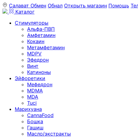
Салават
Обмен
Обнал
Открыть магазин
Помощь
Те
Каталог
Стимуляторы
Альфа-ПВП
Амфетамин
Кокаин
Метамфетамин
MDPV
Эфедрон
Винт
Катиноны
Эйфоретики
Мефедрон
MDMA
MDA
Tuci
Марихуана
CannaFood
Бошка
Гашиш
Масло/экстракты