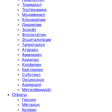
Трамадол
Тропикамид
Модафинил
Клоназепам
Диазепам
Золофт
Флуоксетин
Эсциталопрам
Тапентадол
Атаракс
Аминазин
Андипал
Клофелин
Кветиапин
Субутекс
Оксикодон
Аддералл
Метилфенидат
Опиаты
Героин
Метадон
Кодеин