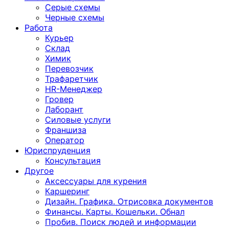
Серые схемы
Черные схемы
Работа
Курьер
Склад
Химик
Перевозчик
Трафаретчик
HR-Менеджер
Гровер
Лаборант
Силовые услуги
Франшиза
Оператор
Юриспруденция
Консультация
Другoе
Аксессуары для курения
Каршеринг
Дизайн. Графика. Отрисовка документов
Финансы. Карты. Кошельки. Обнал
Пробив. Поиск людей и информации