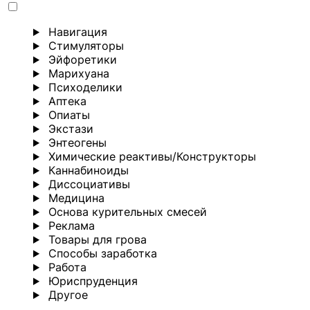
Навигация
Стимуляторы
Эйфоретики
Марихуана
Психоделики
Аптека
Опиаты
Экстази
Энтеогены
Химические реактивы/Конструкторы
Каннабиноиды
Диссоциативы
Медицина
Основа курительных смесей
Реклама
Товары для грова
Способы заработка
Работа
Юриспруденция
Другoе