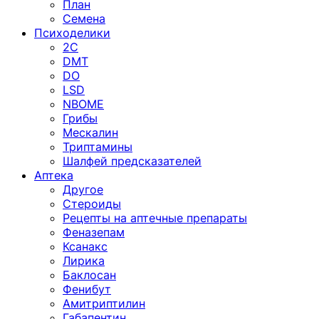
План
Семена
Психоделики
2C
DMT
DO
LSD
NBOME
Грибы
Мескалин
Триптамины
Шалфей предсказателей
Аптека
Другое
Стероиды
Рецепты на аптечные препараты
Феназепам
Ксанакс
Лирика
Баклосан
Фенибут
Амитриптилин
Габапентин