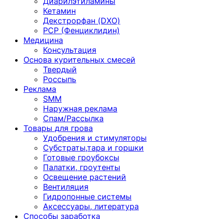
Диарилэтиламины
Кетамин
Декстрорфан (DXO)
PCP (Фенциклидин)
Медицина
Консультация
Основа курительных смесей
Твердый
Россыпь
Реклама
SMM
Наружная реклама
Спам/Рассылка
Товары для грова
Удобрения и стимуляторы
Субстраты,тара и горшки
Готовые гроубоксы
Палатки, гроутенты
Освещение растений
Вентиляция
Гидропонные системы
Аксессуары, литература
Способы заработка