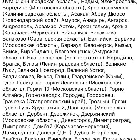
Луга (Ленинградская область), Надым, Электросталь,
Бородино (Московская область), Краснознаменск
(Калиниградская область), Абакан, Абрау-Дюрсо
(Краснодарский край), Амурск, Анадырь, Ангарск,
Андреаполь, Арзамас, Артём, Архангельск, Архыз
(Карачаево-Черкесия), Байкальск, Балаклава,
Балаково (Саратовская область), Балтийск, Барвиха
(Московская область), Барнаул, Беломорск, Кызыл,
Бийск, Биробиджан, Благовещенск (Амурская
область), Благовещенск (Башкортостан), Бородино,
Братск, Бугры (Ленинградская область), Великие
Луки, Великий Новгород, Великий Устюг,
Владикавказ, Выкса, Галич, Гвардейское (Крым),
Гдов, Голицыно, Горки Ленинские (Московская
область), Горки-10 (Московская область), Горно-
Алтайск, Горнозаводск, Городец, Гороховец,
Грачевка (Ставропольский край), Грозный, Грязи,
Гусев, Гусь-Хрустальный, Давыдово (Московская
область), Дербент, Дзержинск, Дзержинский
(Московская область), Дивногорск, Димитровград,
Дмитровск, Домбай (Карачаево-Черкесия),
Домодедово, Донецк (ДНР), Дубна, Егорьевск,
Елабуга, Елизово, Енисейск, Ессентуки, Ессентукская