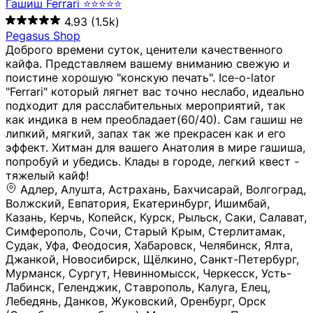
Гашиш Ferrari ⭐⭐⭐⭐⭐
4.93
(1.5k)
Pegasus Shop
Доброго времени суток, ценители качественного
кайфа. Представляем вашему вниманию свежую и
поистине хорошую "конскую печать". Ice-o-lator
"Ferrari" который лягнет вас точно неслабо, идеально
подходит для расслабительных мероприятий, так
как индика в нем преобладает(60/40). Сам гашиш не
липкий, мягкий, запах так же прекрасен как и его
эффект. Хитман для вашего Анатолия в мире гашиша,
попробуй и убедись. Клады в городе, легкий квест -
тяжелый кайф!
Адлер, Алушта, Астрахань, Бахчисарай, Волгоград, Волжский, Евпатория, Екатеринбург, Ишимбай, Казань, Керчь, Копейск, Курск, Рыльск, Саки, Салават, Симферополь, Сочи, Старый Крым, Стерлитамак, Судак, Уфа, Феодосия, Хабаровск, Челябинск, Ялта, Джанкой, Новосибирск, Щёлкино, Санкт-Петербург, Мурманск, Сургут, Невинномысск, Черкесск, Усть-Лабинск, Геленджик, Ставрополь, Калуга, Елец, Лебедянь, Данков, Жуковский, Оренбург, Орск (Оренбургская область), Магнитогорск, Пермь, Зеленоград, Солнечногорск, Нижний Новгород, Лысково, Заволжье, Кстово, Балахна (Нижегородская область), Богородск, Бор (Нижегородская область), Саратов, Энгельс, Ижевск, Тюмень, Ростов-на-Дону, Шахты, Новочеркасск, Батайск, Аксай, Люберцы, Истра, Москва, Армавир, Краснодар, Магадан, Самара, Анапа, Славянск-на-Кубани, Чаплыгин, Липецк, Нижний Тагил, Орехово-Зуево, Усть-Джегута, Лянтор, Нефтеюганск, Пыть-Ях, Урень, Ветлуга, Шахунья, Новороссийск, Крымск, Тимашёвск, Тольятти, Воткинск, Звенигород, Руза, Можайск, Белгород, Воронеж, Соликамск, Нытва, Лысьва (Пермский край), Чусовой, Кунгур, Краснокамск, Миасс, Губаха, Тула, Новомосковск, Донской, Омск, Льгов, Мытищи, Королёв, Ивантеевка, Балашиха, Семилуки, Кудымкар, Старый Оскол, Оса (Пермский край), Одинцово (Московская область), Ханты-Мансийск, Лабинск, Темрюк, Курганинск, Белореченск (Краснодарский край), Алупкa, Губкин, Рязань, Калининград, Усть-Илимск, Фрязино, Минеральные Воды, Пятигорск, Кострома, Ярославль, Коркино, Верхняя Пышма, Подольск, Красноярск, Смоленск, Долгопрудный, Чебоксары, Калачинск, Канск, Киров (Кировская область), Вологда, Рославль, Владивосток, Обнинск, Балабаново (Калужская область), Малоярославец, Брянск, Видное, Ярцево, Вязьма, Гагарин, Приволжск, Фурманов, Чайковский, Кинешма, Горячий Ключ, Улан-Удэ, Туймазы, Дюртюли, Альметьевск, Нефтекамск, Хадыженск, Апшеронск, Майкоп, Уссурийск, Ульяновск, Гатчина, Луга (Ленинградская область), Надым, Ногинск, Электросталь, Железнодорожный (Московская область), Бутурлиновка, Кириллов, Краснознаменск (Калиниградская область), Мышкин, Томмот, Холм, Абакан, Абдулино, Агидель, Агрыз, Адыгейск, Азнакаево, Алатырь, Алдан, Алейск, Александров, Александровск, Алексеевка (Белгородская обл.), Алексин, Амурск, Анадырь, Ангарск, Андреаполь, Анжеро-Судженск, Анива, Апатиты, Арамиль, Ардон, Арзамас, Аркадак, Арсеньев, Артём, Артёмовский, Архангельск, Асбест, Асино, Аткарск, Ахтубинск, Аша, Бабаево (Вологодская область), Бавлы (Республика Татарстан), Байкальск, Бакал, Баксан, Балаклава, Балаково (Саратовская область), Балашов (Саратовская область), Балтийск, Барабинск, Барнаул, Барыш (Ульяновская область), Бежецк, Белая Калитва (Ростовская область), Белебей, Белогорск (Крым), Белозерск, Белокуриха, Беломорск, Белоозёрский (Московская область), Белорецк (Республика Башкортостан), Кызыл, Белоярский (Ханты-Мансийский АО), Бердск, Березники (Пермский край), Берёзовский (Кемеровская область), Берёзовский (Свердловская область), Беслан, Бийск, Бикин, Билибино, Биробиджан, Благовещенск (Амурская область), Благовещенск (Башкортостан), Бобров, Богородицк, Боготол, Богучар, Бокситогорск (Ленинградская область), Бологое (Тверская область), Болхов, Большой Камень (Приморский край), Борисоглебск (Воронежская область), Боровичи (Новгородская область), Боровск, Бородино, Братск, Бронницы (Московская область), Бугульма (Республика Татарстан), Бугуруслан (Оренбургская область), Буинск, Буй, Буйнакск, Валдай, Валуйки, Велиж, Великие Луки, Великий Новгород, Великий Устюг, Вельск, Венёв, Верещагино, Верхнеуральск, Верхний Уфалей, Верхняя Салда, Верхняя Тура, Весьегонск, Вилючинск, Вихоревка, Вичуга, Владикавказ, Волгодонск, Волгореченск, Володарск, Волосово, Волчанск, Вольск, Воркута, Ворсма, Всеволожск (Ленинградская область), Вуктыл, Выкса, Высоковск, Высоцк, Вытегра, Вышний Волочёк, Вяземский, Вязники, Вятские Поляны, Нея, Шилка, Гаврилов Посад, Гаврилов-Ям, Гай, Галич, Гдов, Голицыно, Горно-Алтайск, Горнозаводск, Горняк, Городец, Гороховец, Гремячинск, Грозный, Грязи, Грязовец, Губкинский, Гуково, Гулькевичи, Гурьевск (Калининградская область), Гурьевск (Кемеровская область), Гусев, Гусь-Хрустальный, Давлеканово, Далматово, Дальнегорск, Дегтярск, Дедовск, Демидов, Дербент, Десногорск, Дзержинск, Дзержинский (Московская область), Дивногорск, Димитровград, Дмитровск, Дно, Добрянка, Долинск, Домодедово, Донецк (ДНР), Дорогобуж, Дрезна, Дубна, Дудинка, Духовщина, Дятьково, Егорьевск, Елабуга, Елизово, Ельня (Будет изменено название), Емва, Енисейск, Ермолино, Ершов, Ессентуки, Ефремов, Железноводск, Железногорск (Красноярский край), Железногорск (Курская область), Железногорск-Илимский, Жигулёвск, Жиздра, Жирновск, Жуков, Жуковка, Заводоуковск, Заволжск, Задонск, Заинск, Заозёрный, Заозёрск, Западная Двина, Заполярный, Зарайск, Заречный (Пензенская область), Заречный (Свердловская область), Заринск, Звенигово, Зверево, Зеленогорск ( Ленинградская обл. ), Зеленоградск, Зеленодольск, Зеленокумск, Зерноград, Зима, Змеиногорск, Зубцов, Ивангород, Иваново, Ивдель, Избербаш, Изобильный, Иланский, Инза, Инкерман, Инта, Ипатово, Искитим, Йошкар-Ола, Кадников, Калач, Калач-на-Дону, Калининск, Калтан, Калязин, Камбарка, Каменка (Пензенская область), Каменногорск (Ленинградская область), Каменск-Уральский, Каменск-Шахтинский, Камень-на-Оби, Камешково, Камышин, Канаш, Кандалакша, Карабаново, Карабаш, Карачаевск, Каргат, Каргополь, Карпинск, Карталы, Касимов, Касли, Каспийск, Катав-Ивановск, Катайск, Качканар, Кашин, Кашира, Кемерово, Кемь, Кизел, Кизилюрт, Кизляр, Кимовск, Кимры, Кингисепп, Кинель, Киреевск, Киренск, Киржач, Кириши, Кирово-Чепецк, Кировск (Ленинградская область), Кировск (Мурманская область), Кирсанов, Киселёвск, Кисловодск, Климовск, Клинцы, Княгинино, Ковдор, Ковров, Когалым, Козельск, Козьмодемьянск, Кола, Кологрив, Колпашево, Колпино, Кольчугино, Комсомольск, Комсомольск-на-Амуре, Конаково, Кондопога, Кондрово, Константиновск, Кораблино, Кореновск, Корсаков, Коряжма, Костерёво, Костомукша, Котельники, Котельниково, Котельнич, Котлас, Котовск, Кохма, Красноармейск (Московская область), Краснозаводск, Краснознаменск (Московская область), Краснокаменск, Краснослободск (Волгоградская область), Краснотурьинск, Красноуральск, Красный Сулин, Кремёнки, Кропоткин, Кубинка, Кувшиново (Тверская область), Кудрово, Кулебаки, Кумертау, Курлово, Куровское, Куртамыш, Курчатов, Куса, Кушва, Кыштым, Лабытнанги, Лагань, Лаишево (Республика Татарстан), Лакинск, Лангепас, Лахденпохья, Ленинск-Кузнецкий, Ленск (Республика Саха), Лермонтов (Ставропольский край), Лесозаводск (Приморский край), Лесосибирск, Ливны (Орловская область), Ликино-Дулёво, Липки (Тульская область), Лиски (Воронежская область), Лихославль, Лодейное Поле, Ломоносов (Санкт-Петербург), Лосино-Петровский, Лукоянов, Луховицы, Лыткарино, Любань (Ленинградская область), Любим, Людиново, Магас, Майский, Макаров, Малая Вишера, Малгобек, Мамадыш, Мамоново, Мантурово, Маркс, Махачкала, Мглин, Мегион, Медвежьегорск, Медногорск, Медынь, Меленки, Мелеуз, Менделеевск, Мещовск, Микунь, Миллерово, Минусинск, Миньяр, Мирный (Архангельская область), Мирный (Якутия), Михайловка (Город), Михайловск (Свердловская область), Михайловск (Ставропольский край), Могоча, Можга, Моздок, Мончегорск, Морозовск, Моршанск, Мосальск, Муравленко, Мурино, Муром, Мценск, Мыски, Набережные Челны, Навашино (Нижегородская область), Назарово (Красноярский край), Назрань, Нальчик, Наро-Фоминск, Нарткала, Нарьян-Мар, Находка, Невель (Псковская область), Невельск, Невьянск, Нелидово (Тверская область), Неман, Нерехта (Костромская область), Нерюнгри, Нестеров, Нефтегорск (Самарская область), Нефтекумск, Нижневартовск, Нижнекамск (Республика Татарстан), Нижнеудинск, Нижние Серги, Нижний Ломов, Нижняя Тура, Николаевск-на-Амуре, Никольск (Вологодская область), Никольск (Пензенская область), Новая Ладога, Новая Ляля, Новоалександровск, Новоалтайск, Нововоронеж, Новодвинск, Новозыбков, Новокубанск, Новокуйбышевск, Новомичуринск, Новопавловск, Новоржев, Новосокольники, Новотроицк, Новоульяновск, Новоуральск, Новохопёрск, Новочебоксарск, Новошахтинск, Новый Оскол, Новый Уренгой, Норильск, Нурлат, Нягань, Нязепетровск, Няндома, Облучье, Обоянь, Озёрск (Калининградская область), Озёрск (Челябинская область), Озёры, Октябрьск (Самарская область), Октябрьский (Башкортостан), Окуловка (Новгородская область), Оленегорск, Олонец, Онега, Опочка, Осинники, Осташков, Остров, Острогожск, Отрадный, Оха, Павлово, Павловск (Воронежская область), Павловск (Санкт-Петербург), Павловский Посад, Партизанск, Певек, Пенза, Первоуральск, Перевоз, Пересвет, Переславль-Залесский, Пестово (Новгородская область), Петрозаводск, Петропавловск-Камчатский, Печоры, Пикалёво, Пионерский, Питкяранта, Плавск, Плёс, Подпорожье, Покачи, Покров, Покровск, Полесск, Полысаево, Полярные Зори, Полярный, Поронайск, Порхов, Похвистнево, Почеп, Починок, Пошехонье, Правдинск, Приморск (Калининградская область), Приморско-Ахтарск, Приозерск, Прокопьевск, Протвино, Прохладный, Пугачёв, Пудож, Пустошка, Пушкино, Пущино, Пыталово, Радужный (Владимирская область), Радужный (Ханты-Мансийский АО), Райчихинск, Раменское, Рассказово, Ревда, Реж, Реутов, Родники, Россошь, Ростов (Ярославская обл.), Рошаль, Ртищево, Рубцовск, Рузаевка, Рыбинск, Рыбное, Ряжск, Салехард, Сальск, Саранск, Сарапул, Саров, Сасово, Сатка, Сафоново, Саяногорск, Саянск, Светлогорск, Светлоград, Светлый, Светогорск (Ленинградская область), Свободный, Себеж, Северобайкальск, Северодвинск, Североуральск, Сегежа, Семикаракорск, Сенгилей, Серафимович, Сергач, Сергиев Посад, Сердобск, Сертолово (Ленинградская область), Сестрорецк (Ленинградская область), Сибай, Скопин, Славгород, Сланцы, Слободской, Слюдянка, Собинка, Советск (Кировская область), Советск (Калининградская область), Советск (Тульская область), Советская Гавань, Советский (Ханты-Мансийский АО), Сокол (Вологодская область), Солигалич, Соль-Илецк, Сольцы, Сортавала, Сосенский, Сосновоборск, Сосновый Бор (Ленинградская область), Сосногорск, Спас-Клепики, Спасск-Рязанский, С