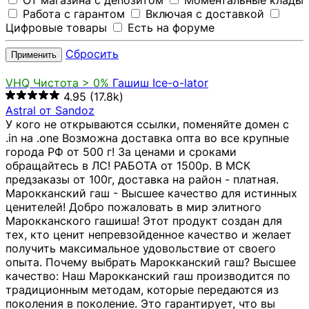
От магазина с депозитом
Моментальные клады
Работа с гарантом
Включая с доставкой
Цифровые товары
Есть на форуме
Сбросить
Применить
VHQ
Чистота > 0%
Гашиш Ice-o-lator
4.95
(17.8k)
Astral от Sandoz
У кого не открываются ссылки, поменяйте домен с
.in на .one Возможна доставка опта во все крупные
города РФ от 500 г! За ценами и сроками
обращайтесь в ЛС! РАБОТА от 1500р. В МСК
предзаказы от 100г, доставка на район - платная.
Марокканский гаш - Высшее качество для истинных
ценителей! Добро пожаловать в мир элитного
Марокканского гашиша! Этот продукт создан для
тех, кто ценит непревзойденное качество и желает
получить максимальное удовольствие от своего
опыта. Почему выбрать Марокканский гаш? Высшее
качество: Наш Марокканский гаш производится по
традиционным методам, которые передаются из
поколения в поколение. Это гарантирует, что вы