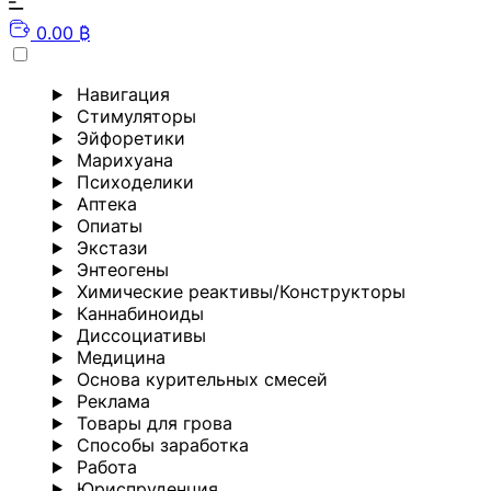
0.00 ₿
Навигация
Стимуляторы
Эйфоретики
Марихуана
Психоделики
Аптека
Опиаты
Экстази
Энтеогены
Химические реактивы/Конструкторы
Каннабиноиды
Диссоциативы
Медицина
Основа курительных смесей
Реклама
Товары для грова
Способы заработка
Работа
Юриспруденция