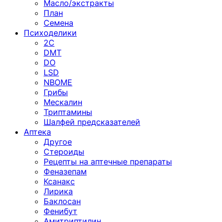
Масло/экстракты
План
Семена
Психоделики
2C
DMT
DO
LSD
NBOME
Грибы
Мескалин
Триптамины
Шалфей предсказателей
Аптека
Другое
Стероиды
Рецепты на аптечные препараты
Феназепам
Ксанакс
Лирика
Баклосан
Фенибут
Амитриптилин