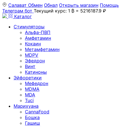
Салават
Обмен
Обнал
Открыть магазин
Помощь
Телеграм бот
Текущий курс: 1 ₿ = 5216187.9 ₽
Каталог
Стимуляторы
Альфа-ПВП
Амфетамин
Кокаин
Метамфетамин
MDPV
Эфедрон
Винт
Катиноны
Эйфоретики
Мефедрон
MDMA
MDA
Tuci
Марихуана
CannaFood
Бошка
Гашиш