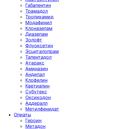
Габапентин
Трамадол
Тропикамид
Модафинил
Клоназепам
Диазепам
Золофт
Флуоксетин
Эсциталопрам
Тапентадол
Атаракс
Аминазин
Андипал
Клофелин
Кветиапин
Субутекс
Оксикодон
Аддералл
Метилфенидат
Опиаты
Героин
Метадон