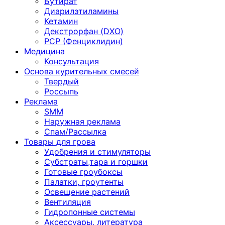
Бутират
Диарилэтиламины
Кетамин
Декстрорфан (DXO)
PCP (Фенциклидин)
Медицина
Консультация
Основа курительных смесей
Твердый
Россыпь
Реклама
SMM
Наружная реклама
Спам/Рассылка
Товары для грова
Удобрения и стимуляторы
Субстраты,тара и горшки
Готовые гроубоксы
Палатки, гроутенты
Освещение растений
Вентиляция
Гидропонные системы
Аксессуары, литература