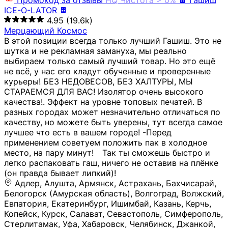
Промокод за отзывы
HQ
Чистота > 0%
🍫 Гашиш
ICE-O-LATOR 🍫
4.95
(19.6k)
Мерцающий Космос
В этой позиции всегда только лучший Гашиш. Это не
шутка и не рекламная замануха, мы реально
выбираем только самый лучший товар. Но это ещё
не всё, у нас его кладут обученные и проверенные
курьеры! БЕЗ НЕДОВЕСОВ, БЕЗ ХАЛТУРЫ, МЫ
СТАРАЕМСЯ ДЛЯ ВАС! Изолятор очень высокого
качества!. Эффект на уровне топовых печатей. В
разных городах может незначительно отличаться по
качеству, но можете быть уверены, тут всегда самое
лучшее что есть в вашем городе! -Перед
применением советуем положить пак в холодное
место, на пару минут!⠀ Так ты сможешь быстро и
легко распаковать гаш, ничего не оставив на плёнке
(он правда бывает липкий)!
Адлер, Алушта, Армянск, Астрахань, Бахчисарай,
Белогорск (Амурская область), Волгоград, Волжский,
Евпатория, Екатеринбург, Ишимбай, Казань, Керчь,
Копейск, Курск, Салават, Севастополь, Симферополь,
Стерлитамак, Уфа, Хабаровск, Челябинск, Джанкой,