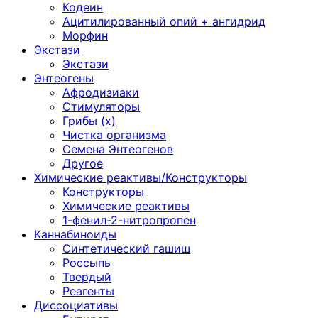
Кодеин
Ацитилированный опий + ангидрид
Морфин
Экстази
Экстази
Энтеогены
Афродизиаки
Стимуляторы
Грибы (х)
Чистка организма
Семена Энтеогенов
Другое
Химические реактивы/Конструкторы
Конструкторы
Химические реактивы
1-фенил-2-нитропропен
Каннабиноиды
Синтетический гашиш
Россыпь
Твердый
Реагенты
Диссоциативы