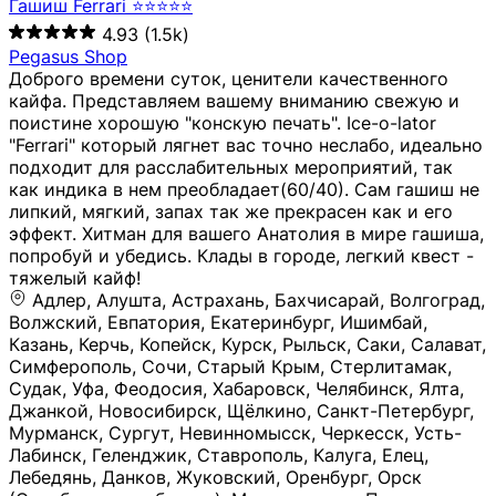
Гашиш Ferrari ⭐⭐⭐⭐⭐
4.93
(1.5k)
Pegasus Shop
Доброго времени суток, ценители качественного
кайфа. Представляем вашему вниманию свежую и
поистине хорошую "конскую печать". Ice-o-lator
"Ferrari" который лягнет вас точно неслабо, идеально
подходит для расслабительных мероприятий, так
как индика в нем преобладает(60/40). Сам гашиш не
липкий, мягкий, запах так же прекрасен как и его
эффект. Хитман для вашего Анатолия в мире гашиша,
попробуй и убедись. Клады в городе, легкий квест -
тяжелый кайф!
Адлер, Алушта, Астрахань, Бахчисарай, Волгоград, Волжский, Евпатория, Екатеринбург, Ишимбай, Казань, Керчь, Копейск, Курск, Рыльск, Саки, Салават, Симферополь, Сочи, Старый Крым, Стерлитамак, Судак, Уфа, Феодосия, Хабаровск, Челябинск, Ялта, Джанкой, Новосибирск, Щёлкино, Санкт-Петербург, Мурманск, Сургут, Невинномысск, Черкесск, Усть-Лабинск, Геленджик, Ставрополь, Калуга, Елец, Лебедянь, Данков, Жуковский, Оренбург, Орск (Оренбургская область), Магнитогорск, Пермь, Зеленоград, Солнечногорск, Нижний Новгород, Лысково, Заволжье, Кстово, Балахна (Нижегородская область), Богородск, Бор (Нижегородская область), Саратов, Энгельс, Ижевск, Тюмень, Ростов-на-Дону, Шахты, Новочеркасск, Батайск, Аксай, Люберцы, Истра, Москва, Армавир, Краснодар, Магадан, Самара, Анапа, Славянск-на-Кубани, Чаплыгин, Липецк, Нижний Тагил, Орехово-Зуево, Усть-Джегута, Лянтор, Нефтеюганск, Пыть-Ях, Урень, Ветлуга, Шахунья, Новороссийск, Крымск, Тимашёвск, Тольятти, Воткинск, Звенигород, Руза, Можайск, Белгород, Воронеж, Соликамск, Нытва, Лысьва (Пермский край), Чусовой, Кунгур, Краснокамск, Миасс, Губаха, Тула, Новомосковск, Донской, Омск, Льгов, Мытищи, Королёв, Ивантеевка, Балашиха, Семилуки, Кудымкар, Старый Оскол, Оса (Пермский край), Одинцово (Московская область), Ханты-Мансийск, Лабинск, Темрюк, Курганинск, Белореченск (Краснодарский край), Алупкa, Губкин, Рязань, Калининград, Усть-Илимск, Фрязино, Минеральные Воды, Пятигорск, Кострома, Ярославль, Коркино, Верхняя Пышма, Подольск, Красноярск, Смоленск, Долгопрудный, Чебоксары, Калачинск, Канск, Киров (Кировская область), Вологда, Рославль, Владивосток, Обнинск, Балабаново (Калужская область), Малоярославец, Брянск, Видное, Ярцево, Вязьма, Гагарин, Приволжск, Фурманов, Чайковский, Кинешма, Горячий Ключ, Улан-Удэ, Туймазы, Дюртюли, Альметьевск, Нефтекамск, Хадыженск, Апшеронск, Майкоп, Уссурийск, Ульяновск, Гатчина, Луга (Ленинградская область), Надым, Ногинск, Электросталь, Железнодорожный (Московская область), Бутурлиновка, Кириллов, Краснознаменск (Калиниградская область), Мышкин, Томмот, Холм, Абакан, Абдулино, Агидель, Агрыз, Адыгейск, Азнакаево, Алатырь, Алдан, Алейск, Александров, Александровск, Алексеевка (Белгородская обл.), Алексин, Амурск, Анадырь, Ангарск, Андреаполь, Анжеро-Судженск, Анива, Апатиты, Арамиль, Ардон, Арзамас, Аркадак, Арсеньев, Артём, Артёмовский, Архангельск, Асбест, Асино, Аткарск, Ахтубинск, Аша, Бабаево (Вологодская область), Бавлы (Республика Татарстан), Байкальск, Бакал, Баксан, Балаклава, Балаково (Саратовская область), Балашов (Саратовская область), Балтийск, Барабинск, Барнаул, Барыш (Ульяновская область), Бежецк, Белая Калитва (Ростовская область), Белебей, Белогорск (Крым), Белозерск, Белокуриха, Беломорск, Белоозёрский (Московская область), Белорецк (Республика Башкортостан), Кызыл, Белоярский (Ханты-Мансийский АО), Бердск, Березники (Пермский край), Берёзовский (Кемеровская область), Берёзовский (Свердловская область), Беслан, Бийск, Бикин, Билибино, Биробиджан, Благовещенск (Амурская область), Благовещенск (Башкортостан), Бобров, Богородицк, Боготол, Богучар, Бокситогорск (Ленинградская область), Бологое (Тверская область), Болхов, Большой Камень (Приморский край), Борисоглебск (Воронежская область), Боровичи (Новгородская область), Боровск, Бородино, Братск, Бронницы (Московская область), Бугульма (Республика Татарстан), Бугуруслан (Оренбургская область), Буинск, Буй, Буйнакск, Валдай, Валуйки, Велиж, Великие Луки, Великий Новгород, Великий Устюг, Вельск, Венёв, Верещагино, Верхнеуральск, Верхний Уфалей, Верхняя Салда, Верхняя Тура, Весьегонск, Вилючинск, Вихоревка, Вичуга, Владикавказ, Волгодонск, Волгореченск, Володарск, Волосово, Волчанск, Вольск, Воркута, Ворсма, Всеволожск (Ленинградская область), Вуктыл, Выкса, Высоковск, Высоцк, Вытегра, Вышний Волочёк, Вяземский, Вязники, Вятские Поляны, Нея, Шилка, Гаврилов Посад, Гаврилов-Ям, Гай, Галич, Гдов, Голицыно, Горно-Алтайск, Горнозаводск, Горняк, Городец, Гороховец, Гремячинск, Грозный, Грязи, Грязовец, Губкинский, Гуково, Гулькевичи, Гурьевск (Калининградская область), Гурьевск (Кемеровская область), Гусев, Гусь-Хрустальный, Давлеканово, Далматово, Дальнегорск, Дегтярск, Дедовск, Демидов, Дербент, Десногорск, Дзержинск, Дзержинский (Московская область), Дивногорск, Димитровград, Дмитровск, Дно, Добрянка, Долинск, Домодедово, Донецк (ДНР), Дорогобуж, Дрезна, Дубна, Дудинка, Духовщина, Дятьково, Егорьевск, Елабуга, Елизово, Ельня (Будет изменено название), Емва, Енисейск, Ермолино, Ершов, Ессентуки, Ефремов, Железноводск, Железногорск (Красноярский край), Железногорск (Курская область), Железногорск-Илимский, Жигулёвск, Жиздра, Жирновск, Жуков, Жуковка, Заводоуковск, Заволжск, Задонск, Заинск, Заозёрный, Заозёрск, Западная Двина, Заполярный, Зарайск, Заречный (Пензенская область), Заречный (Свердловская область), Заринск, Звенигово, Зверево, Зеленогорск ( Ленинградская обл. ), Зеленоградск, Зеленодольск, Зеленокумск, Зерноград, Зима, Змеиногорск, Зубцов, Ивангород, Иваново, Ивдель, Избербаш, Изобильный, Иланский, Инза, Инкерман, Инта, Ипатово, Искитим, Йошкар-Ола, Кадников, Калач, Калач-на-Дону, Калининск, Калтан, Калязин, Камбарка, Каменка (Пензенская область), Каменногорск (Ленинградская область), Каменск-Уральский, Каменск-Шахтинский, Камень-на-Оби, Камешково, Камышин, Канаш, Кандалакша, Карабаново, Карабаш, Карачаевск, Каргат, Каргополь, Карпинск, Карталы, Касимов, Касли, Каспийск, Катав-Ивановск, Катайск, Качканар, Кашин, Кашира, Кемерово, Кемь, Кизел, Кизилюрт, Кизляр, Кимовск, Кимры, Кингисепп, Кинель, Киреевск, Киренск, Киржач, Кириши, Кирово-Чепецк, Кировск (Ленинградская область), Кировск (Мурманская область), Кирсанов, Киселёвск, Кисловодск, Климовск, Клинцы, Княгинино, Ковдор, Ковров, Когалым, Козельск, Козьмодемьянск, Кола, Кологрив, Колпашево, Колпино, Кольчугино, Комсомольск, Комсомольск-на-Амуре, Конаково, Кондопога, Кондрово, Константиновск, Кораблино, Кореновск, Корсаков, Коряжма, Костерёво, Костомукша, Котельники, Котельниково, Котельнич, Котлас, Котовск, Кохма, Красноармейск (Московская область), Краснозаводск, Краснознаменск (Московская область), Краснокаменск, Краснослободск (Волгоградская область), Краснотурьинск, Красноуральск, Красный Сулин, Кремёнки, Кропоткин, Кубинка, Кувшиново (Тверская область), Кудрово, Кулебаки, Кумертау, Курлово, Куровское, Куртамыш, Курчатов, Куса, Кушва, Кыштым, Лабытнанги, Лагань, Лаишево (Республика Татарстан), Лакинск, Лангепас, Лахденпохья, Ленинск-Кузнецкий, Ленск (Республика Саха), Лермонтов (Ставропольский край), Лесозаводск (Приморский край), Лесосибирск, Ливны (Орловская область), Ликино-Дулёво, Липки (Тульская область), Лиски (Воронежская область), Лихославль, Лодейное Поле, Ломоносов (Санкт-Петербург), Лосино-Петровский, Лукоянов, Луховицы, Лыткарино, Любань (Ленинградская область), Любим, Людиново, Магас, Майский, Макаров, Малая Вишера, Малгобек, Мамадыш, Мамоново, Мантурово, Маркс, Махачкала, Мглин, Мегион, Медвежьегорск, Медногорск, Медынь, Меленки, Мелеуз, Менделеевск, Мещовск, Микунь, Миллерово, Минусинск, Миньяр, Мирный (Архангельская область), Мирный (Якутия), Михайловка (Город), Михайловск (Свердловская область), Михайловск (Ставропольский край), Могоча, Можга, Моздок, Мончегорск, Морозовск, Моршанск, Мосальск, Муравленко, Мурино, Муром, Мценск, Мыски, Набережные Челны, Навашино (Нижегородская область), Назарово (Красноярский край), Назрань, Нальчик, Наро-Фоминск, Нарткала, Нарьян-Мар, Находка, Невель (Псковская область), Невельск, Невьянск, Нелидово (Тверская область), Неман, Нерехта (Костромская область), Нерюнгри, Нестеров, Нефтегорск (Самарская область), Нефтекумск, Нижневартовск, Нижнекамск (Республика Татарстан), Нижнеудинск, Нижние Серги, Нижний Ломов, Нижняя Тура, Николаевск-на-Амуре, Никольск (Вологодская область), Никольск (Пензенская область), Новая Ладога, Новая Ляля, Новоалександровск, Новоалтайск, Нововоронеж, Новодвинск, Новозыбков, Новокубанск, Новокуйбышевск, Новомичуринск, Новопавловск, Новоржев, Новосокольники, Новотроицк, Новоульяновск, Новоуральск, Новохопёрск, Новочебоксарск, Новошахтинск, Новый Оскол, Новый Уренгой, Норильск, Нурлат, Нягань, Нязепетровск, Няндома, Облучье, Обоянь, Озёрск (Калининградская область), Озёрск (Челябинская область), Озёры, Октябрьск (Самарская область), Октябрьский (Башкортостан), Окуловка (Новгородская область), Оленегорск, Олонец, Онега, Опочка, Осинники, Осташков, Остров, Острогожск, Отрадный, Оха, Павлово, Павловск (Воронежская область), Павловск (Санкт-Петербург), Павловский Посад, Партизанск, Певек, Пенза, Первоуральск, Перевоз, Пересвет, Переславль-Залесский, Пестово (Новгородская область), Петрозаводск, Петропавловск-Камчатский, Печоры, Пикалёво, Пионерский, Питкяранта, Плавск, Плёс, Подпорожье, Покачи, Покров, Покровск, Полесск, Полысаево, Полярные Зори, Полярный, Поронайск, Порхов, Похвистнево, Почеп, Починок, Пошехонье, Правдинск, Приморск (Калининградская область), Приморско-Ахтарск, Приозерск, Прокопьевск, Протвино, Прохладный, Пугачёв, Пудож, Пустошка, Пушкино, Пущино, Пыталово, Радужный (Владимирская область), Радужный (Ханты-Мансийский АО), Райчихинск, Раменское, Рассказово, Ревда, Реж, Реутов, Родники, Россошь, Ростов (Ярославская обл.), Рошаль, Ртищево, Рубцовск, Рузаевка, Рыбинск, Рыбное, Ряжск, Салехард, Сальск, Саранск, Сарапул, Саров, Сасово, Сатка, Сафоново, Саяногорск, Саянск, Светлогорск, Светлоград, Светлый, Светогорск (Ленинградская область), Свободный, Себеж, Северобайкальск, Северодвинск, Североуральск, Сегежа, Семикаракорск, Сенгилей, Серафимович, Сергач, Сергиев Посад, Сердобск, Сертолово (Ленинградская область), Сестрорецк (Ленинградская область), Сибай, Скопин, Славгород, Сланцы, Слободской, Слюдянка, Собинка, Советск (Кировская область), Советск (Калининградская область), Советск (Тульская область), Советская Гавань, Советский (Ханты-Мансийский АО), Сокол (Вологодская область), Солигалич, Соль-Илецк, Сольцы, Сортавала, Сосенский, Сосновоборск, Сосновый Бор (Ленинградская область), Сосногорск, Спас-Клепики, Спасск-Рязанский, С