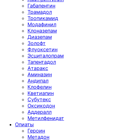
Габапентин
Трамадол
Тропикамид
Модафинил
Клоназепам
Диазепам
Золофт
Флуоксетин
Эсциталопрам
Тапентадол
Атаракс
Аминазин
Андипал
Клофелин
Кветиапин
Субутекс
Оксикодон
Аддералл
Метилфенидат
Опиаты
Героин
Метадон