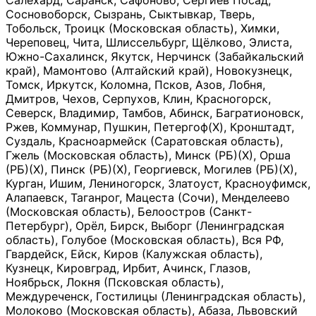
Салехард, Саранск, Сафоново, Сергиев Посад,
Сосновоборск, Сызрань, Сыктывкар, Тверь,
Тобольск, Троицк (Московская область), Химки,
Череповец, Чита, Шлиссельбург, Щёлково, Элиста,
Южно-Сахалинск, Якутск, Нерчинск (Забайкальский
край), Мамонтово (Алтайский край), Новокузнецк,
Томск, Иркутск, Коломна, Псков, Азов, Лобня,
Дмитров, Чехов, Серпухов, Клин, Красногорск,
Северск, Владимир, Тамбов, Абинск, Багратионовск,
Ржев, Коммунар, Пушкин, Петергоф(Х), Кронштадт,
Суздаль, Красноармейск (Саратовская область),
Гжель (Московская область), Минск (РБ)(Х), Орша
(РБ)(Х), Пинск (РБ)(Х), Георгиевск, Могилев (РБ)(Х),
Курган, Ишим, Лениногорск, Златоуст, Красноуфимск,
Алапаевск, Таганрог, Мацеста (Сочи), Менделеево
(Московская область), Белоостров (Санкт-
Петербург), Орёл, Бирск, Выборг (Ленинградская
область), Голубое (Московская область), Вся РФ,
Гвардейск, Ейск, Киров (Калужская область),
Кузнецк, Кировград, Ирбит, Ачинск, Глазов,
Ноябрьск, Локня (Псковская область),
Междуреченск, Гостилицы (Ленинградская область),
Молоково (Московская область), Абаза, Львовский