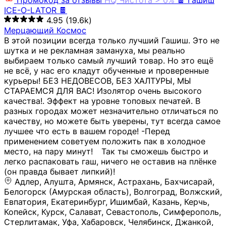
Промокод за отзывы
HQ
Чистота > 0%
🍫 Гашиш
ICE-O-LATOR 🍫
4.95
(19.6k)
Мерцающий Космос
В этой позиции всегда только лучший Гашиш. Это не
шутка и не рекламная замануха, мы реально
выбираем только самый лучший товар. Но это ещё
не всё, у нас его кладут обученные и проверенные
курьеры! БЕЗ НЕДОВЕСОВ, БЕЗ ХАЛТУРЫ, МЫ
СТАРАЕМСЯ ДЛЯ ВАС! Изолятор очень высокого
качества!. Эффект на уровне топовых печатей. В
разных городах может незначительно отличаться по
качеству, но можете быть уверены, тут всегда самое
лучшее что есть в вашем городе! -Перед
применением советуем положить пак в холодное
место, на пару минут!⠀ Так ты сможешь быстро и
легко распаковать гаш, ничего не оставив на плёнке
(он правда бывает липкий)!
Адлер, Алушта, Армянск, Астрахань, Бахчисарай,
Белогорск (Амурская область), Волгоград, Волжский,
Евпатория, Екатеринбург, Ишимбай, Казань, Керчь,
Копейск, Курск, Салават, Севастополь, Симферополь,
Стерлитамак, Уфа, Хабаровск, Челябинск, Джанкой,