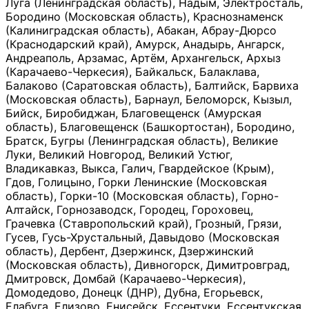
Луга (Ленинградская область), Надым, Электросталь,
Бородино (Московская область), Краснознаменск
(Калиниградская область), Абакан, Абрау-Дюрсо
(Краснодарский край), Амурск, Анадырь, Ангарск,
Андреаполь, Арзамас, Артём, Архангельск, Архыз
(Карачаево-Черкесия), Байкальск, Балаклава,
Балаково (Саратовская область), Балтийск, Барвиха
(Московская область), Барнаул, Беломорск, Кызыл,
Бийск, Биробиджан, Благовещенск (Амурская
область), Благовещенск (Башкортостан), Бородино,
Братск, Бугры (Ленинградская область), Великие
Луки, Великий Новгород, Великий Устюг,
Владикавказ, Выкса, Галич, Гвардейское (Крым),
Гдов, Голицыно, Горки Ленинские (Московская
область), Горки-10 (Московская область), Горно-
Алтайск, Горнозаводск, Городец, Гороховец,
Грачевка (Ставропольский край), Грозный, Грязи,
Гусев, Гусь-Хрустальный, Давыдово (Московская
область), Дербент, Дзержинск, Дзержинский
(Московская область), Дивногорск, Димитровград,
Дмитровск, Домбай (Карачаево-Черкесия),
Домодедово, Донецк (ДНР), Дубна, Егорьевск,
Елабуга, Елизово, Енисейск, Ессентуки, Ессентукская