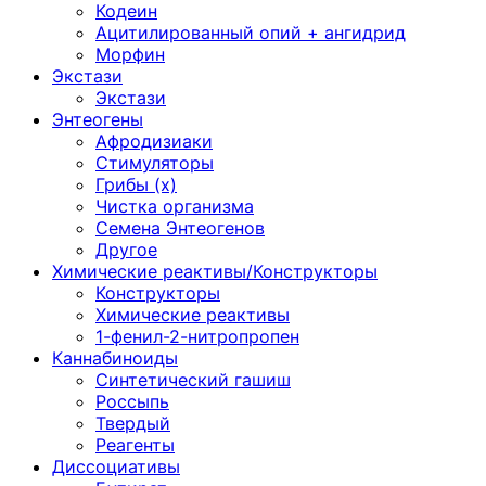
Кодеин
Ацитилированный опий + ангидрид
Морфин
Экстази
Экстази
Энтеогены
Афродизиаки
Стимуляторы
Грибы (х)
Чистка организма
Семена Энтеогенов
Другое
Химические реактивы/Конструкторы
Конструкторы
Химические реактивы
1-фенил-2-нитропропен
Каннабиноиды
Синтетический гашиш
Россыпь
Твердый
Реагенты
Диссоциативы