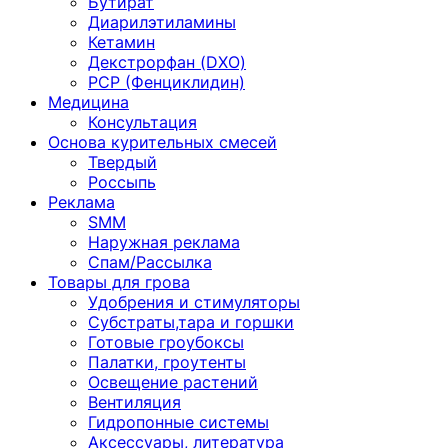
Бутират
Диарилэтиламины
Кетамин
Декстрорфан (DXO)
PCP (Фенциклидин)
Медицина
Консультация
Основа курительных смесей
Твердый
Россыпь
Реклама
SMM
Наружная реклама
Спам/Рассылка
Товары для грова
Удобрения и стимуляторы
Субстраты,тара и горшки
Готовые гроубоксы
Палатки, гроутенты
Освещение растений
Вентиляция
Гидропонные системы
Аксессуары, литература