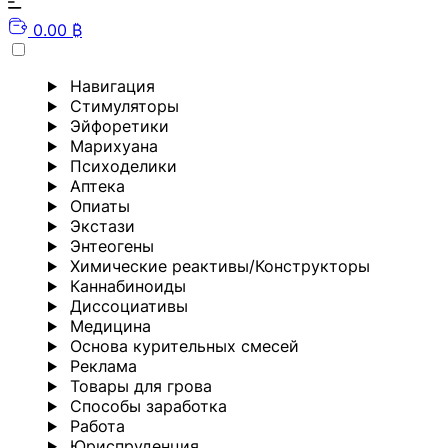
0.00 ₿
Навигация
Стимуляторы
Эйфоретики
Марихуана
Психоделики
Аптека
Опиаты
Экстази
Энтеогены
Химические реактивы/Конструкторы
Каннабиноиды
Диссоциативы
Медицина
Основа курительных смесей
Реклама
Товары для грова
Способы заработка
Работа
Юриспруденция