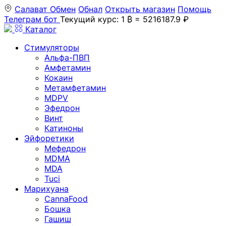
Салават
Обмен
Обнал
Открыть магазин
Помощь
Телеграм бот
Текущий курс: 1 ₿ = 5216187.9 ₽
Каталог
Стимуляторы
Альфа-ПВП
Амфетамин
Кокаин
Метамфетамин
MDPV
Эфедрон
Винт
Катиноны
Эйфоретики
Мефедрон
MDMA
MDA
Tuci
Марихуана
CannaFood
Бошка
Гашиш