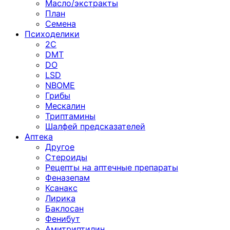
Масло/экстракты
План
Семена
Психоделики
2C
DMT
DO
LSD
NBOME
Грибы
Мескалин
Триптамины
Шалфей предсказателей
Аптека
Другое
Стероиды
Рецепты на аптечные препараты
Феназепам
Ксанакс
Лирика
Баклосан
Фенибут
Амитриптилин