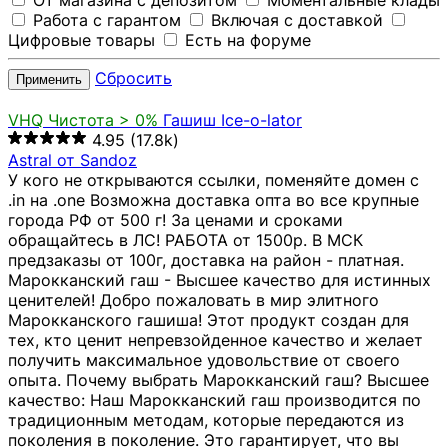
От магазина с депозитом
Моментальные клады
Работа с гарантом
Включая с доставкой
Цифровые товары
Есть на форуме
Сбросить
Применить
VHQ
Чистота > 0%
Гашиш Ice-o-lator
4.95
(17.8k)
Astral от Sandoz
У кого не открываются ссылки, поменяйте домен с
.in на .one Возможна доставка опта во все крупные
города РФ от 500 г! За ценами и сроками
обращайтесь в ЛС! РАБОТА от 1500р. В МСК
предзаказы от 100г, доставка на район - платная.
Марокканский гаш - Высшее качество для истинных
ценителей! Добро пожаловать в мир элитного
Марокканского гашиша! Этот продукт создан для
тех, кто ценит непревзойденное качество и желает
получить максимальное удовольствие от своего
опыта. Почему выбрать Марокканский гаш? Высшее
качество: Наш Марокканский гаш производится по
традиционным методам, которые передаются из
поколения в поколение. Это гарантирует, что вы