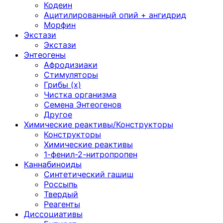
Кодеин
Ацитилированный опий + ангидрид
Морфин
Экстази
Экстази
Энтеогены
Афродизиаки
Стимуляторы
Грибы (х)
Чистка организма
Семена Энтеогенов
Другое
Химические реактивы/Конструкторы
Конструкторы
Химические реактивы
1-фенил-2-нитропропен
Каннабиноиды
Синтетический гашиш
Россыпь
Твердый
Реагенты
Диссоциативы