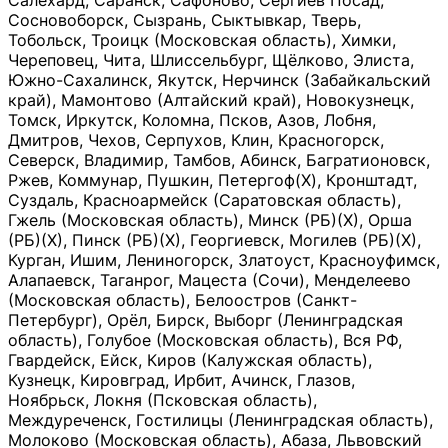
Салехард, Саранск, Сафоново, Сергиев Посад,
Сосновоборск, Сызрань, Сыктывкар, Тверь,
Тобольск, Троицк (Московская область), Химки,
Череповец, Чита, Шлиссельбург, Щёлково, Элиста,
Южно-Сахалинск, Якутск, Нерчинск (Забайкальский
край), Мамонтово (Алтайский край), Новокузнецк,
Томск, Иркутск, Коломна, Псков, Азов, Лобня,
Дмитров, Чехов, Серпухов, Клин, Красногорск,
Северск, Владимир, Тамбов, Абинск, Багратионовск,
Ржев, Коммунар, Пушкин, Петергоф(Х), Кронштадт,
Суздаль, Красноармейск (Саратовская область),
Гжель (Московская область), Минск (РБ)(Х), Орша
(РБ)(Х), Пинск (РБ)(Х), Георгиевск, Могилев (РБ)(Х),
Курган, Ишим, Лениногорск, Златоуст, Красноуфимск,
Алапаевск, Таганрог, Мацеста (Сочи), Менделеево
(Московская область), Белоостров (Санкт-
Петербург), Орёл, Бирск, Выборг (Ленинградская
область), Голубое (Московская область), Вся РФ,
Гвардейск, Ейск, Киров (Калужская область),
Кузнецк, Кировград, Ирбит, Ачинск, Глазов,
Ноябрьск, Локня (Псковская область),
Междуреченск, Гостилицы (Ленинградская область),
Молоково (Московская область), Абаза, Львовский