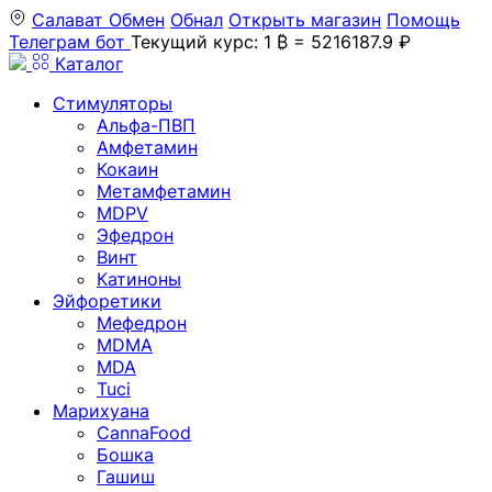
Салават
Обмен
Обнал
Открыть магазин
Помощь
Телеграм бот
Текущий курс: 1 ₿ = 5216187.9 ₽
Каталог
Стимуляторы
Альфа-ПВП
Амфетамин
Кокаин
Метамфетамин
MDPV
Эфедрон
Винт
Катиноны
Эйфоретики
Мефедрон
MDMA
MDA
Tuci
Марихуана
CannaFood
Бошка
Гашиш