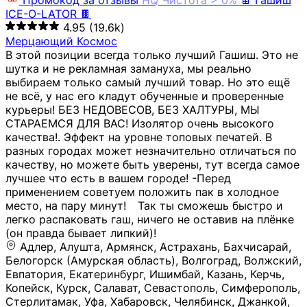
Промокод за отзывы
HQ
Чистота > 0%
🍫 Гашиш
ICE-O-LATOR 🍫
4.95
(19.6k)
Мерцающий Космос
В этой позиции всегда только лучший Гашиш. Это не
шутка и не рекламная замануха, мы реально
выбираем только самый лучший товар. Но это ещё
не всё, у нас его кладут обученные и проверенные
курьеры! БЕЗ НЕДОВЕСОВ, БЕЗ ХАЛТУРЫ, МЫ
СТАРАЕМСЯ ДЛЯ ВАС! Изолятор очень высокого
качества!. Эффект на уровне топовых печатей. В
разных городах может незначительно отличаться по
качеству, но можете быть уверены, тут всегда самое
лучшее что есть в вашем городе! -Перед
применением советуем положить пак в холодное
место, на пару минут!⠀ Так ты сможешь быстро и
легко распаковать гаш, ничего не оставив на плёнке
(он правда бывает липкий)!
Адлер, Алушта, Армянск, Астрахань, Бахчисарай,
Белогорск (Амурская область), Волгоград, Волжский,
Евпатория, Екатеринбург, Ишимбай, Казань, Керчь,
Копейск, Курск, Салават, Севастополь, Симферополь,
Стерлитамак, Уфа, Хабаровск, Челябинск, Джанкой,