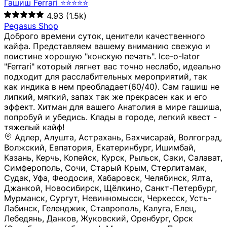
Гашиш Ferrari ⭐⭐⭐⭐⭐
4.93
(1.5k)
Pegasus Shop
Доброго времени суток, ценители качественного
кайфа. Представляем вашему вниманию свежую и
поистине хорошую "конскую печать". Ice-o-lator
"Ferrari" который лягнет вас точно неслабо, идеально
подходит для расслабительных мероприятий, так
как индика в нем преобладает(60/40). Сам гашиш не
липкий, мягкий, запах так же прекрасен как и его
эффект. Хитман для вашего Анатолия в мире гашиша,
попробуй и убедись. Клады в городе, легкий квест -
тяжелый кайф!
Адлер, Алушта, Астрахань, Бахчисарай, Волгоград, Волжский, Евпатория, Екатеринбург, Ишимбай, Казань, Керчь, Копейск, Курск, Рыльск, Саки, Салават, Симферополь, Сочи, Старый Крым, Стерлитамак, Судак, Уфа, Феодосия, Хабаровск, Челябинск, Ялта, Джанкой, Новосибирск, Щёлкино, Санкт-Петербург, Мурманск, Сургут, Невинномысск, Черкесск, Усть-Лабинск, Геленджик, Ставрополь, Калуга, Елец, Лебедянь, Данков, Жуковский, Оренбург, Орск (Оренбургская область), Магнитогорск, Пермь, Зеленоград, Солнечногорск, Нижний Новгород, Лысково, Заволжье, Кстово, Балахна (Нижегородская область), Богородск, Бор (Нижегородская область), Саратов, Энгельс, Ижевск, Тюмень, Ростов-на-Дону, Шахты, Новочеркасск, Батайск, Аксай, Люберцы, Истра, Москва, Армавир, Краснодар, Магадан, Самара, Анапа, Славянск-на-Кубани, Чаплыгин, Липецк, Нижний Тагил, Орехово-Зуево, Усть-Джегута, Лянтор, Нефтеюганск, Пыть-Ях, Урень, Ветлуга, Шахунья, Новороссийск, Крымск, Тимашёвск, Тольятти, Воткинск, Звенигород, Руза, Можайск, Белгород, Воронеж, Соликамск, Нытва, Лысьва (Пермский край), Чусовой, Кунгур, Краснокамск, Миасс, Губаха, Тула, Новомосковск, Донской, Омск, Льгов, Мытищи, Королёв, Ивантеевка, Балашиха, Семилуки, Кудымкар, Старый Оскол, Оса (Пермский край), Одинцово (Московская область), Ханты-Мансийск, Лабинск, Темрюк, Курганинск, Белореченск (Краснодарский край), Алупкa, Губкин, Рязань, Калининград, Усть-Илимск, Фрязино, Минеральные Воды, Пятигорск, Кострома, Ярославль, Коркино, Верхняя Пышма, Подольск, Красноярск, Смоленск, Долгопрудный, Чебоксары, Калачинск, Канск, Киров (Кировская область), Вологда, Рославль, Владивосток, Обнинск, Балабаново (Калужская область), Малоярославец, Брянск, Видное, Ярцево, Вязьма, Гагарин, Приволжск, Фурманов, Чайковский, Кинешма, Горячий Ключ, Улан-Удэ, Туймазы, Дюртюли, Альметьевск, Нефтекамск, Хадыженск, Апшеронск, Майкоп, Уссурийск, Ульяновск, Гатчина, Луга (Ленинградская область), Надым, Ногинск, Электросталь, Железнодорожный (Московская область), Бутурлиновка, Кириллов, Краснознаменск (Калиниградская область), Мышкин, Томмот, Холм, Абакан, Абдулино, Агидель, Агрыз, Адыгейск, Азнакаево, Алатырь, Алдан, Алейск, Александров, Александровск, Алексеевка (Белгородская обл.), Алексин, Амурск, Анадырь, Ангарск, Андреаполь, Анжеро-Судженск, Анива, Апатиты, Арамиль, Ардон, Арзамас, Аркадак, Арсеньев, Артём, Артёмовский, Архангельск, Асбест, Асино, Аткарск, Ахтубинск, Аша, Бабаево (Вологодская область), Бавлы (Республика Татарстан), Байкальск, Бакал, Баксан, Балаклава, Балаково (Саратовская область), Балашов (Саратовская область), Балтийск, Барабинск, Барнаул, Барыш (Ульяновская область), Бежецк, Белая Калитва (Ростовская область), Белебей, Белогорск (Крым), Белозерск, Белокуриха, Беломорск, Белоозёрский (Московская область), Белорецк (Республика Башкортостан), Кызыл, Белоярский (Ханты-Мансийский АО), Бердск, Березники (Пермский край), Берёзовский (Кемеровская область), Берёзовский (Свердловская область), Беслан, Бийск, Бикин, Билибино, Биробиджан, Благовещенск (Амурская область), Благовещенск (Башкортостан), Бобров, Богородицк, Боготол, Богучар, Бокситогорск (Ленинградская область), Бологое (Тверская область), Болхов, Большой Камень (Приморский край), Борисоглебск (Воронежская область), Боровичи (Новгородская область), Боровск, Бородино, Братск, Бронницы (Московская область), Бугульма (Республика Татарстан), Бугуруслан (Оренбургская область), Буинск, Буй, Буйнакск, Валдай, Валуйки, Велиж, Великие Луки, Великий Новгород, Великий Устюг, Вельск, Венёв, Верещагино, Верхнеуральск, Верхний Уфалей, Верхняя Салда, Верхняя Тура, Весьегонск, Вилючинск, Вихоревка, Вичуга, Владикавказ, Волгодонск, Волгореченск, Володарск, Волосово, Волчанск, Вольск, Воркута, Ворсма, Всеволожск (Ленинградская область), Вуктыл, Выкса, Высоковск, Высоцк, Вытегра, Вышний Волочёк, Вяземский, Вязники, Вятские Поляны, Нея, Шилка, Гаврилов Посад, Гаврилов-Ям, Гай, Галич, Гдов, Голицыно, Горно-Алтайск, Горнозаводск, Горняк, Городец, Гороховец, Гремячинск, Грозный, Грязи, Грязовец, Губкинский, Гуково, Гулькевичи, Гурьевск (Калининградская область), Гурьевск (Кемеровская область), Гусев, Гусь-Хрустальный, Давлеканово, Далматово, Дальнегорск, Дегтярск, Дедовск, Демидов, Дербент, Десногорск, Дзержинск, Дзержинский (Московская область), Дивногорск, Димитровград, Дмитровск, Дно, Добрянка, Долинск, Домодедово, Донецк (ДНР), Дорогобуж, Дрезна, Дубна, Дудинка, Духовщина, Дятьково, Егорьевск, Елабуга, Елизово, Ельня (Будет изменено название), Емва, Енисейск, Ермолино, Ершов, Ессентуки, Ефремов, Железноводск, Железногорск (Красноярский край), Железногорск (Курская область), Железногорск-Илимский, Жигулёвск, Жиздра, Жирновск, Жуков, Жуковка, Заводоуковск, Заволжск, Задонск, Заинск, Заозёрный, Заозёрск, Западная Двина, Заполярный, Зарайск, Заречный (Пензенская область), Заречный (Свердловская область), Заринск, Звенигово, Зверево, Зеленогорск ( Ленинградская обл. ), Зеленоградск, Зеленодольск, Зеленокумск, Зерноград, Зима, Змеиногорск, Зубцов, Ивангород, Иваново, Ивдель, Избербаш, Изобильный, Иланский, Инза, Инкерман, Инта, Ипатово, Искитим, Йошкар-Ола, Кадников, Калач, Калач-на-Дону, Калининск, Калтан, Калязин, Камбарка, Каменка (Пензенская область), Каменногорск (Ленинградская область), Каменск-Уральский, Каменск-Шахтинский, Камень-на-Оби, Камешково, Камышин, Канаш, Кандалакша, Карабаново, Карабаш, Карачаевск, Каргат, Каргополь, Карпинск, Карталы, Касимов, Касли, Каспийск, Катав-Ивановск, Катайск, Качканар, Кашин, Кашира, Кемерово, Кемь, Кизел, Кизилюрт, Кизляр, Кимовск, Кимры, Кингисепп, Кинель, Киреевск, Киренск, Киржач, Кириши, Кирово-Чепецк, Кировск (Ленинградская область), Кировск (Мурманская область), Кирсанов, Киселёвск, Кисловодск, Климовск, Клинцы, Княгинино, Ковдор, Ковров, Когалым, Козельск, Козьмодемьянск, Кола, Кологрив, Колпашево, Колпино, Кольчугино, Комсомольск, Комсомольск-на-Амуре, Конаково, Кондопога, Кондрово, Константиновск, Кораблино, Кореновск, Корсаков, Коряжма, Костерёво, Костомукша, Котельники, Котельниково, Котельнич, Котлас, Котовск, Кохма, Красноармейск (Московская область), Краснозаводск, Краснознаменск (Московская область), Краснокаменск, Краснослободск (Волгоградская область), Краснотурьинск, Красноуральск, Красный Сулин, Кремёнки, Кропоткин, Кубинка, Кувшиново (Тверская область), Кудрово, Кулебаки, Кумертау, Курлово, Куровское, Куртамыш, Курчатов, Куса, Кушва, Кыштым, Лабытнанги, Лагань, Лаишево (Республика Татарстан), Лакинск, Лангепас, Лахденпохья, Ленинск-Кузнецкий, Ленск (Республика Саха), Лермонтов (Ставропольский край), Лесозаводск (Приморский край), Лесосибирск, Ливны (Орловская область), Ликино-Дулёво, Липки (Тульская область), Лиски (Воронежская область), Лихославль, Лодейное Поле, Ломоносов (Санкт-Петербург), Лосино-Петровский, Лукоянов, Луховицы, Лыткарино, Любань (Ленинградская область), Любим, Людиново, Магас, Майский, Макаров, Малая Вишера, Малгобек, Мамадыш, Мамоново, Мантурово, Маркс, Махачкала, Мглин, Мегион, Медвежьегорск, Медногорск, Медынь, Меленки, Мелеуз, Менделеевск, Мещовск, Микунь, Миллерово, Минусинск, Миньяр, Мирный (Архангельская область), Мирный (Якутия), Михайловка (Город), Михайловск (Свердловская область), Михайловск (Ставропольский край), Могоча, Можга, Моздок, Мончегорск, Морозовск, Моршанск, Мосальск, Муравленко, Мурино, Муром, Мценск, Мыски, Набережные Челны, Навашино (Нижегородская область), Назарово (Красноярский край), Назрань, Нальчик, Наро-Фоминск, Нарткала, Нарьян-Мар, Находка, Невель (Псковская область), Невельск, Невьянск, Нелидово (Тверская область), Неман, Нерехта (Костромская область), Нерюнгри, Нестеров, Нефтегорск (Самарская область), Нефтекумск, Нижневартовск, Нижнекамск (Республика Татарстан), Нижнеудинск, Нижние Серги, Нижний Ломов, Нижняя Тура, Николаевск-на-Амуре, Никольск (Вологодская область), Никольск (Пензенская область), Новая Ладога, Новая Ляля, Новоалександровск, Новоалтайск, Нововоронеж, Новодвинск, Новозыбков, Новокубанск, Новокуйбышевск, Новомичуринск, Новопавловск, Новоржев, Новосокольники, Новотроицк, Новоульяновск, Новоуральск, Новохопёрск, Новочебоксарск, Новошахтинск, Новый Оскол, Новый Уренгой, Норильск, Нурлат, Нягань, Нязепетровск, Няндома, Облучье, Обоянь, Озёрск (Калининградская область), Озёрск (Челябинская область), Озёры, Октябрьск (Самарская область), Октябрьский (Башкортостан), Окуловка (Новгородская область), Оленегорск, Олонец, Онега, Опочка, Осинники, Осташков, Остров, Острогожск, Отрадный, Оха, Павлово, Павловск (Воронежская область), Павловск (Санкт-Петербург), Павловский Посад, Партизанск, Певек, Пенза, Первоуральск, Перевоз, Пересвет, Переславль-Залесский, Пестово (Новгородская область), Петрозаводск, Петропавловск-Камчатский, Печоры, Пикалёво, Пионерский, Питкяранта, Плавск, Плёс, Подпорожье, Покачи, Покров, Покровск, Полесск, Полысаево, Полярные Зори, Полярный, Поронайск, Порхов, Похвистнево, Почеп, Починок, Пошехонье, Правдинск, Приморск (Калининградская область), Приморско-Ахтарск, Приозерск, Прокопьевск, Протвино, Прохладный, Пугачёв, Пудож, Пустошка, Пушкино, Пущино, Пыталово, Радужный (Владимирская область), Радужный (Ханты-Мансийский АО), Райчихинск, Раменское, Рассказово, Ревда, Реж, Реутов, Родники, Россошь, Ростов (Ярославская обл.), Рошаль, Ртищево, Рубцовск, Рузаевка, Рыбинск, Рыбное, Ряжск, Салехард, Сальск, Саранск, Сарапул, Саров, Сасово, Сатка, Сафоново, Саяногорск, Саянск, Светлогорск, Светлоград, Светлый, Светогорск (Ленинградская область), Свободный, Себеж, Северобайкальск, Северодвинск, Североуральск, Сегежа, Семикаракорск, Сенгилей, Серафимович, Сергач, Сергиев Посад, Сердобск, Сертолово (Ленинградская область), Сестрорецк (Ленинградская область), Сибай, Скопин, Славгород, Сланцы, Слободской, Слюдянка, Собинка, Советск (Кировская область), Советск (Калининградская область), Советск (Тульская область), Советская Гавань, Советский (Ханты-Мансийский АО), Сокол (Вологодская область), Солигалич, Соль-Илецк, Сольцы, Сортавала, Сосенский, Сосновоборск, Сосновый Бор (Ленинградская область), Сосногорск, Спас-Клепики, Спасск-Рязанский, С