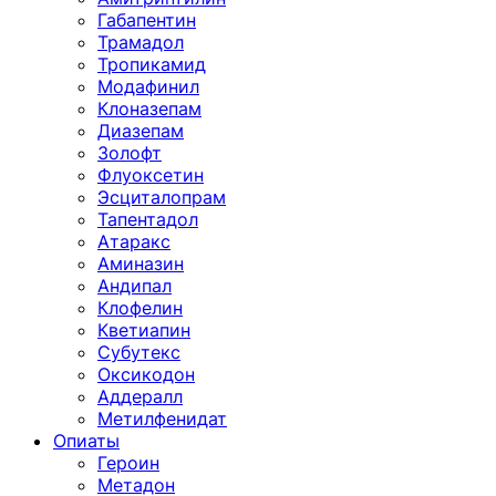
Габапентин
Трамадол
Тропикамид
Модафинил
Клоназепам
Диазепам
Золофт
Флуоксетин
Эсциталопрам
Тапентадол
Атаракс
Аминазин
Андипал
Клофелин
Кветиапин
Субутекс
Оксикодон
Аддералл
Метилфенидат
Опиаты
Героин
Метадон