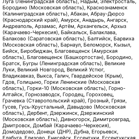
Луга (Ленинградская область), Надым, Электросталь,
Бородино (Московская область), Краснознаменск
(Калиниградская область), Абакан, Абрау-Дюрсо
(Краснодарский край), Амурск, Анадырь, Ангарск,
Андреаполь, Арзамас, Артём, Архангельск, Архыз
(Карачаево-Черкесия), Байкальск, Балаклава,
Балаково (Саратовская область), Балтийск, Барвиха
(Московская область), Барнаул, Беломорск, Кызыл,
Бийск, Биробиджан, Благовещенск (Амурская
область), Благовещенск (Башкортостан), Бородино,
Братск, Бугры (Ленинградская область), Великие
Луки, Великий Новгород, Великий Устюг,
Владикавказ, Выкса, Галич, Гвардейское (Крым),
Гдов, Голицыно, Горки Ленинские (Московская
область), Горки-10 (Московская область), Горно-
Алтайск, Горнозаводск, Городец, Гороховец,
Грачевка (Ставропольский край), Грозный, Грязи,
Гусев, Гусь-Хрустальный, Давыдово (Московская
область), Дербент, Дзержинск, Дзержинский
(Московская область), Дивногорск, Димитровград,
Дмитровск, Домбай (Карачаево-Черкесия),
Домодедово, Донецк (ДНР), Дубна, Егорьевск,
Елабуга, Елизово, Енисейск, Ессентуки, Ессентукская