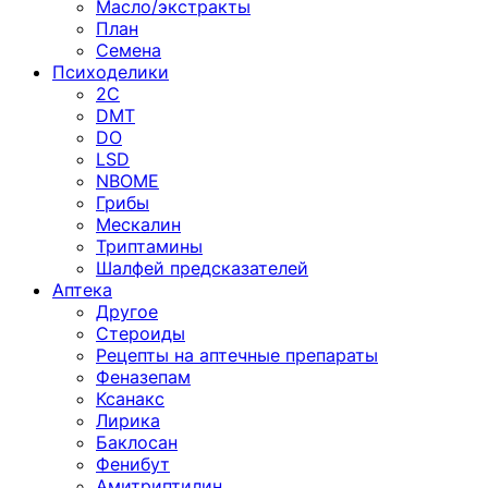
Масло/экстракты
План
Семена
Психоделики
2C
DMT
DO
LSD
NBOME
Грибы
Мескалин
Триптамины
Шалфей предсказателей
Аптека
Другое
Стероиды
Рецепты на аптечные препараты
Феназепам
Ксанакс
Лирика
Баклосан
Фенибут
Амитриптилин