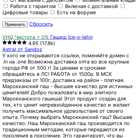
От магазина с депозитом
Моментальные клады
Работа с гарантом
Включая с доставкой
Цифровые товары
Есть на форуме
Сбросить
Применить
VHQ
Чистота > 0%
Гашиш Ice-o-lator
4.95
(17.8k)
Astral от Sandoz
У кого не открываются ссылки, поменяйте домен с
.in на .one Возможна доставка опта во все крупные
города РФ от 500 г! За ценами и сроками
обращайтесь в ЛС! РАБОТА от 1500р. В МСК
предзаказы от 100г, доставка на район - платная.
Марокканский гаш - Высшее качество для истинных
ценителей! Добро пожаловать в мир элитного
Марокканского гашиша! Этот продукт создан для
тех, кто ценит непревзойденное качество и желает
получить максимальное удовольствие от своего
опыта. Почему выбрать Марокканский гаш? Высшее
качество: Наш Марокканский гаш производится по
традиционным методам, которые передаются из
поколения в поколение. Это гарантирует, что вы