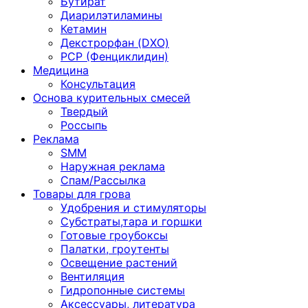
Бутират
Диарилэтиламины
Кетамин
Декстрорфан (DXO)
PCP (Фенциклидин)
Медицина
Консультация
Основа курительных смесей
Твердый
Россыпь
Реклама
SMM
Наружная реклама
Спам/Рассылка
Товары для грова
Удобрения и стимуляторы
Субстраты,тара и горшки
Готовые гроубоксы
Палатки, гроутенты
Освещение растений
Вентиляция
Гидропонные системы
Аксессуары, литература