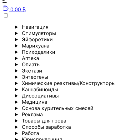
0.00 ₿
Навигация
Стимуляторы
Эйфоретики
Марихуана
Психоделики
Аптека
Опиаты
Экстази
Энтеогены
Химические реактивы/Конструкторы
Каннабиноиды
Диссоциативы
Медицина
Основа курительных смесей
Реклама
Товары для грова
Способы заработка
Работа
Юриспруденция