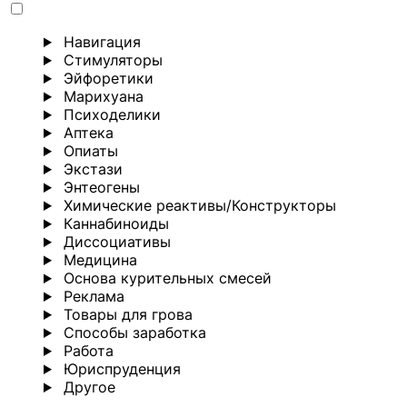
Навигация
Стимуляторы
Эйфоретики
Марихуана
Психоделики
Аптека
Опиаты
Экстази
Энтеогены
Химические реактивы/Конструкторы
Каннабиноиды
Диссоциативы
Медицина
Основа курительных смесей
Реклама
Товары для грова
Способы заработка
Работа
Юриспруденция
Другoе