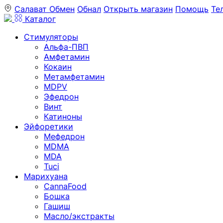
Салават
Обмен
Обнал
Открыть магазин
Помощь
Те
Каталог
Стимуляторы
Альфа-ПВП
Амфетамин
Кокаин
Метамфетамин
MDPV
Эфедрон
Винт
Катиноны
Эйфоретики
Мефедрон
MDMA
MDA
Tuci
Марихуана
CannaFood
Бошка
Гашиш
Масло/экстракты