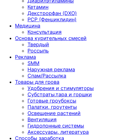
Диарилэтиламины
Кетамин
Декстрорфан (DXO)
PCP (Фенциклидин)
Медицина
Консультация
Основа курительных смесей
Твердый
Россыпь
Реклама
SMM
Наружная реклама
Спам/Рассылка
Товары для грова
Удобрения и стимуляторы
Субстраты,тара и горшки
Готовые гроубоксы
Палатки, гроутенты
Освещение растений
Вентиляция
Гидропонные системы
Аксессуары, литература
Способы заработка