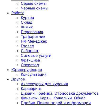
Серые схемы
Черные схемы
Работа
Курьер
Склад
Химик
Перевозчик
Трафаретчик
HR-Менеджер
Гровер
Лаборант
Силовые услуги
Франшиза
Оператор
Юриспруденция
Консультация
Другoе
Аксессуары для курения
Каршеринг
Дизайн. Графика. Отрисовка документов
Финансы. Карты. Кошельки. Обнал
Пробив. Поиск людей и информации