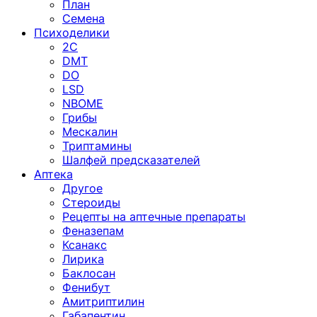
План
Семена
Психоделики
2C
DMT
DO
LSD
NBOME
Грибы
Мескалин
Триптамины
Шалфей предсказателей
Аптека
Другое
Стероиды
Рецепты на аптечные препараты
Феназепам
Ксанакс
Лирика
Баклосан
Фенибут
Амитриптилин
Габапентин