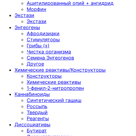
Ацитилированный опий + ангидрид
Морфин
Экстази
Экстази
Энтеогены
Афродизиаки
Стимуляторы
Грибы (х)
Чистка организма
Семена Энтеогенов
Другое
Химические реактивы/Конструкторы
Конструкторы
Химические реактивы
1-фенил-2-нитропропен
Каннабиноиды
Синтетический гашиш
Россыпь
Твердый
Реагенты
Диссоциативы
Бутират