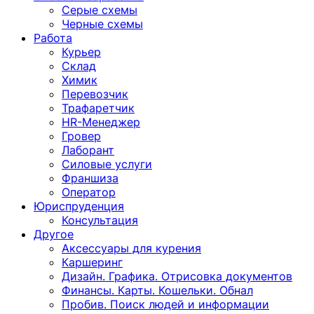
Серые схемы
Черные схемы
Работа
Курьер
Склад
Химик
Перевозчик
Трафаретчик
HR-Менеджер
Гровер
Лаборант
Силовые услуги
Франшиза
Оператор
Юриспруденция
Консультация
Другoе
Аксессуары для курения
Каршеринг
Дизайн. Графика. Отрисовка документов
Финансы. Карты. Кошельки. Обнал
Пробив. Поиск людей и информации