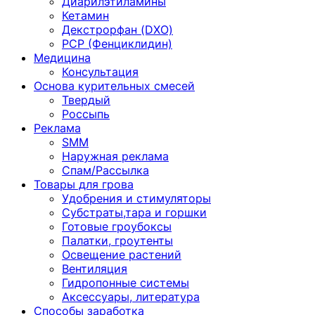
Диарилэтиламины
Кетамин
Декстрорфан (DXO)
PCP (Фенциклидин)
Медицина
Консультация
Основа курительных смесей
Твердый
Россыпь
Реклама
SMM
Наружная реклама
Спам/Рассылка
Товары для грова
Удобрения и стимуляторы
Субстраты,тара и горшки
Готовые гроубоксы
Палатки, гроутенты
Освещение растений
Вентиляция
Гидропонные системы
Аксессуары, литература
Способы заработка