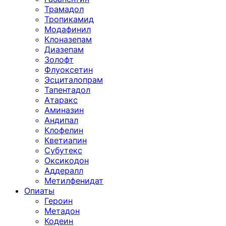
Трамадол
Тропикамид
Модафинил
Клоназепам
Диазепам
Золофт
Флуоксетин
Эсциталопрам
Тапентадол
Атаракс
Аминазин
Андипал
Клофелин
Кветиапин
Субутекс
Оксикодон
Аддералл
Метилфенидат
Опиаты
Героин
Метадон
Кодеин