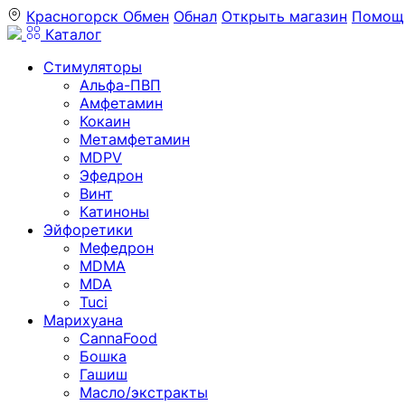
Красногорск
Обмен
Обнал
Открыть магазин
Помощ
Каталог
Стимуляторы
Альфа-ПВП
Амфетамин
Кокаин
Метамфетамин
MDPV
Эфедрон
Винт
Катиноны
Эйфоретики
Мефедрон
MDMA
MDA
Tuci
Марихуана
CannaFood
Бошка
Гашиш
Масло/экстракты