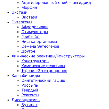
Ацитилированный опий + ангидрид
Морфин
Экстази
Экстази
Энтеогены
Афродизиаки
Стимуляторы
Грибы (х)
Чистка организма
Семена Энтеогенов
Другое
Химические реактивы/Конструкторы
Конструкторы
Химические реактивы
1-фенил-2-нитропропен
Каннабиноиды
Синтетический гашиш
Россыпь
Твердый
Реагенты
Диссоциативы
Бутират