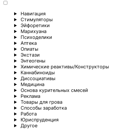
Навигация
Стимуляторы
Эйфоретики
Марихуана
Психоделики
Аптека
Опиаты
Экстази
Энтеогены
Химические реактивы/Конструкторы
Каннабиноиды
Диссоциативы
Медицина
Основа курительных смесей
Реклама
Товары для грова
Способы заработка
Работа
Юриспруденция
Другoе