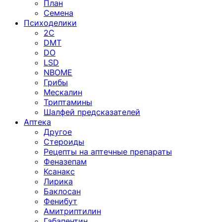
План
Семена
Психоделики
2C
DMT
DO
LSD
NBOME
Грибы
Мескалин
Триптамины
Шалфей предсказателей
Аптека
Другое
Стероиды
Рецепты на аптечные препараты
Феназепам
Ксанакс
Лирика
Баклосан
Фенибут
Амитриптилин
Габапентин