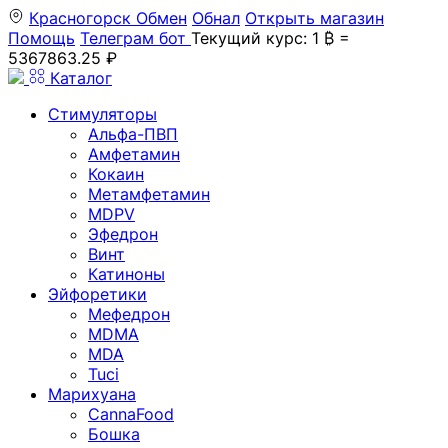
Красногорск
Обмен
Обнал
Открыть магазин
Помощь
Телеграм бот
Текущий курс: 1 ₿ =
5367863.25 ₽
Каталог
Стимуляторы
Альфа-ПВП
Амфетамин
Кокаин
Метамфетамин
MDPV
Эфедрон
Винт
Катиноны
Эйфоретики
Мефедрон
MDMA
MDA
Tuci
Марихуана
CannaFood
Бошка