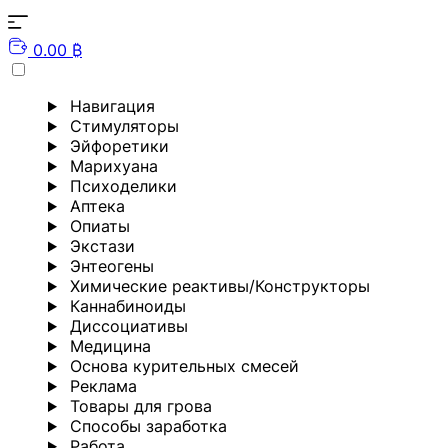
0.00 ₿
Навигация
Стимуляторы
Эйфоретики
Марихуана
Психоделики
Аптека
Опиаты
Экстази
Энтеогены
Химические реактивы/Конструкторы
Каннабиноиды
Диссоциативы
Медицина
Основа курительных смесей
Реклама
Товары для грова
Способы заработка
Работа