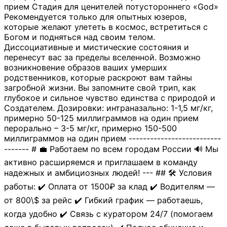
прием Стадия для ценителей потустороннего «God»
Рекомендуется только для опытных юзеров,
которые желают улететь в космос, встретиться с
Богом и подняться над своим телом.
Диссоциативные и мистические состояния и
перенесут вас за пределы вселенной. Возможно
возникновение образов ваших умерших
родственников, которые раскроют вам тайны
загробной жизни. Вы запомните свой трип, как
глубокое и сильное чувство единства с природой и
Создателем. Дозировки: интраназально: 1-1,5 мг/кг,
примерно 50-125 миллиграммов на один прием
перорально – 3-5 мг/кг, примерно 150-500
миллиграммов на один прием --------------------------
------- # 💼 Работаем по всем городам России 🔊 Мы
активно расширяемся и приглашаем в команду
надежных и амбициозных людей! --- ## 🛠 Условия
работы: ✔️ Оплата от 1500₽ за клад ✔️ Водителям —
от 800\$ за рейс ✔️ Гибкий график — работаешь,
когда удобно ✔️ Связь с куратором 24/7 (помогаем