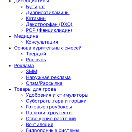
Диссоциативы
Бутират
Диарилэтиламины
Кетамин
Декстрорфан (DXO)
PCP (Фенциклидин)
Медицина
Консультация
Основа курительных смесей
Твердый
Россыпь
Реклама
SMM
Наружная реклама
Спам/Рассылка
Товары для грова
Удобрения и стимуляторы
Субстраты,тара и горшки
Готовые гроубоксы
Палатки, гроутенты
Освещение растений
Вентиляция
Гидропонные системы