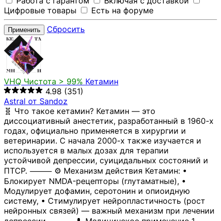
Работа с гарантом
Включая с доставкой
Цифровые товары
Есть на форуме
Сбросить
Применить
VHQ
Чистота > 99%
Кетамин
4.98
(351)
Astral от Sandoz
🧬 Что такое кетамин? Кетамин — это
диссоциативный анестетик, разработанный в 1960-х
годах, официально применяется в хирургии и
ветеринарии. С начала 2000-х также изучается и
используется в малых дозах для терапии
устойчивой депрессии, суицидальных состояний и
ПТСР. ⸻ ⚙️ Механизм действия Кетамин: •
Блокирует NMDA-рецепторы (глутаматные), •
Модулирует дофамин, серотонин и опиоидную
систему, • Стимулирует нейропластичность (рост
нейронных связей) — важный механизм при лечении