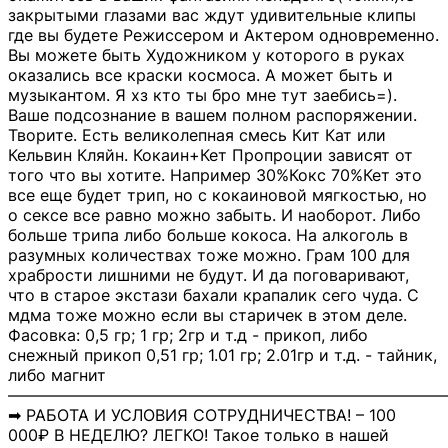
закрытыми глазами вас ждут удивительные клипы
где вы будете Режиссером и Актером одновременно.
Вы можете быть Художником у которого в руках
оказались все краски космоса. А может быть и
музыкантом. Я хз кто ты бро мне тут заебись=).
Ваше подсознание в вашем полном распоряжении.
Творите. Есть великолепная смесь Кит Кат или
Кельвин Кляйн. Кокаин+Кет Пропроции зависят от
того что вы хотите. Например 30%Кокс 70%Кет это
все еще будет трип, но с кокаиновой мягкостью, но
о сексе все равно можно забыть. И наоборот. Либо
больше трипа либо больше кокоса. На алкоголь в
разумных количествах тоже можно. Грам 100 для
храбрости лишними не будут. И да поговаривают,
что в старое экстази бахали крапалик сего чуда. С
мдма тоже можно если вы старичек в этом деле.
Фасовка: 0,5 гр; 1 гр; 2гр и т.д - прикоп, либо
снежный прикоп 0,51 гр; 1.01 гр; 2.01гр и т.д. - тайник,
либо магнит
―――――――――――――――――――――――――――
➡ РАБОТА И УСЛОВИЯ СОТРУДНИЧЕСТВА! – 100
000₽ В НЕДЕЛЮ? ЛЕГКО! Такое только в нашей