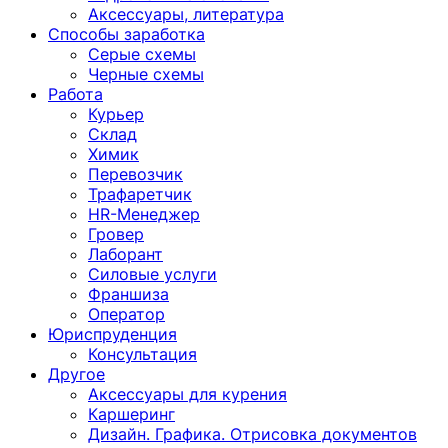
Аксессуары, литература
Способы заработка
Серые схемы
Черные схемы
Работа
Курьер
Склад
Химик
Перевозчик
Трафаретчик
HR-Менеджер
Гровер
Лаборант
Силовые услуги
Франшиза
Оператор
Юриспруденция
Консультация
Другoе
Аксессуары для курения
Каршеринг
Дизайн. Графика. Отрисовка документов