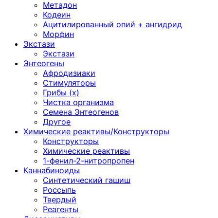
Метадон
Кодеин
Ацитилированный опий + ангидрид
Морфин
Экстази
Экстази
Энтеогены
Афродизиаки
Стимуляторы
Грибы (х)
Чистка организма
Семена Энтеогенов
Другое
Химические реактивы/Конструкторы
Конструкторы
Химические реактивы
1-фенил-2-нитропропен
Каннабиноиды
Синтетический гашиш
Россыпь
Твердый
Реагенты