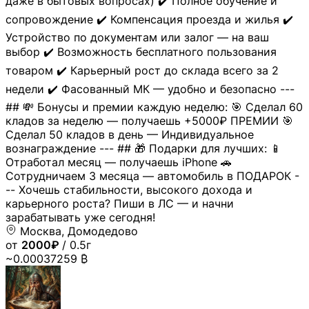
даже в бытовых вопросах) ✔️ Полное обучение и
сопровождение ✔️ Компенсация проезда и жилья ✔️
Устройство по документам или залог — на ваш
выбор ✔️ Возможность бесплатного пользования
товаром ✔️ Карьерный рост до склада всего за 2
недели ✔️ Фасованный МК — удобно и безопасно ---
## 💸 Бонусы и премии каждую неделю: 🎯 Сделал 60
кладов за неделю — получаешь +5000₽ ПРЕМИИ 🎯
Сделал 50 кладов в день — Индивидуальное
вознаграждение --- ## 🎁 Подарки для лучших: 📱
Отработал месяц — получаешь iPhone 🚗
Сотрудничаем 3 месяца — автомобиль в ПОДАРОК -
-- Хочешь стабильности, высокого дохода и
карьерного роста? Пиши в ЛС — и начни
зарабатывать уже сегодня!
Москва, Домодедово
от
2000₽
/ 0.5г
~0.00037259 ₿