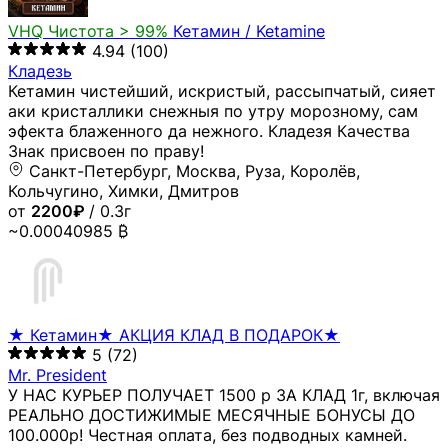
VHQ
Чистота > 99%
Кетамин / Ketamine
4.94
(100)
Кладезь
Кетамин чистейший, искристый, рассыпчатый, сияет
аки кристаллики снежныя по утру морозному, сам
эфекта блаженного да нежного. Кладезя Качества
Знак присвоен по праву!
Санкт-Петербург, Москва, Руза, Королёв,
Кольчугино, Химки, Дмитров
от
2200₽
/ 0.3г
~0.00040985 ₿
★ Кетамин★ АКЦИЯ КЛАД В ПОДАРОК★
5
(72)
Mr. President
У НАС КУРЬЕР ПОЛУЧАЕТ 1500 р ЗА КЛАД 1г, включая
РЕАЛЬНО ДОСТИЖИМЫЕ МЕСЯЧНЫЕ БОНУСЫ ДО
100.000р! Честная оплата, без подводных камней.