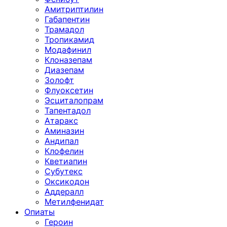
Амитриптилин
Габапентин
Трамадол
Тропикамид
Модафинил
Клоназепам
Диазепам
Золофт
Флуоксетин
Эсциталопрам
Тапентадол
Атаракс
Аминазин
Андипал
Клофелин
Кветиапин
Субутекс
Оксикодон
Аддералл
Метилфенидат
Опиаты
Героин