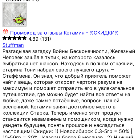
Промокод за отзывы
Кетамин - %СКИДКИ%
4.89
(131)
Stuffman
Разгадывая загадку Войны Бесконечности, Железный
Человек зашёл в тупик, из которого казалось
выбраться нет шансов. Находясь в полном отчаянии,
старина Тони набрал своего лучшего друга –
Стаффмена. Он знал, что добрый приятель поможет
найти вещь, которая откроет чертоги разума на
максимум и поможет отправить его в увлекательное
путешествие, где можно будет найти все ответы на
любые, даже самые потаённые, вопросы нашей
вселенной. Кетамин занял достойное место в
коллекции Старка. Теперь именно этот продукт
становится незаменимым помощником, когда нужно
увидеть будущее, понять прошлое и насладиться
настоящим! Скидки: 1) Новосибирск 0.3-5гр = 50% |
10-50гр = 20% ! Кладам более 6 месяцев ! 2) Нижний