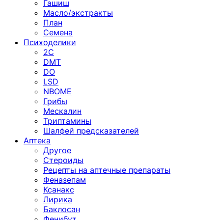
Гашиш
Масло/экстракты
План
Семена
Психоделики
2C
DMT
DO
LSD
NBOME
Грибы
Мескалин
Триптамины
Шалфей предсказателей
Аптека
Другое
Стероиды
Рецепты на аптечные препараты
Феназепам
Ксанакс
Лирика
Баклосан
Фенибут