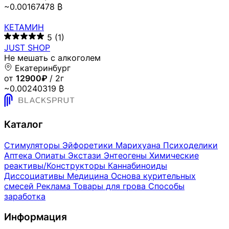
~0.00167478 ₿
КЕТАМИН
5
(1)
JUST SHOP
Не мешать с алкоголем
Екатеринбург
от
12900₽
/ 2г
~0.00240319 ₿
Каталог
Стимуляторы
Эйфоретики
Марихуана
Психоделики
Аптека
Опиаты
Экстази
Энтеогены
Химические
реактивы/Конструкторы
Каннабиноиды
Диссоциативы
Медицина
Основа курительных
смесей
Реклама
Товары для грова
Способы
заработка
Информация