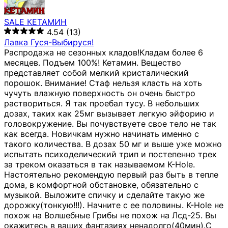
SALE КЕТАМИН
4.54
(13)
Лавка Гуся-Выбируся!
Распродажа не сезонных кладов!Кладам более 6
месяцев. Подъем 100%! Кетамин. Вещество
представляет собой мелкий кристалический
порошок. Внимание! Стаф нельзя класть на хоть
чучуть влажную поверхность он очень быстро
раствориться. Я так проебал тусу. В небольших
дозах, таких как 25мг вызывает легкую эйфорию и
головокружение. Вы почувствуете свое тело не так
как всегда. Новичкам нужно начинать именно с
такого количества. В дозах 50 мг и выше уже можно
испытать психоделический трип и постепенно трек
за треком оказаться в так называемом К-Hole.
Настоятельно рекомендую первый раз быть в тепле
дома, в комфортной обстановке, обязательно с
музыкой. Выложите спичку и сделайте такую же
дорожку(тонкую!!!). Начните с ее половины. K-Hole не
похож на Волшебные Грибы не похож на Лсд-25. Вы
окажитесь в ваших фантазиях ненадолго(40мин).С