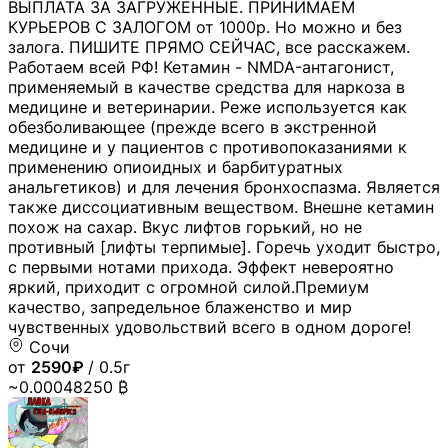
ВЫПЛАТА ЗА ЗАГРУЖЕННЫЕ. ПРИНИМАЕМ
КУРЬЕРОВ С ЗАЛОГОМ от 1000р. Но можно и без
залога. ПИШИТЕ ПРЯМО СЕЙЧАС, все расскажем.
Работаем всей РФ! Кетамин - NMDA-антагонист,
применяемый в качестве средства для наркоза в
медицине и ветеринарии. Реже используется как
обезболивающее (прежде всего в экстренной
медицине и у пациентов с противопоказаниями к
применению опиоидных и барбитуратных
анальгетиков) и для лечения бронхоспазма. Является
также диссоциативным веществом. Внешне кетамин
похож на сахар. Вкус лифтов горький, но не
противный [лифты терпимые]. Горечь уходит быстро,
с первыми нотами прихода. Эффект невероятно
яркий, приходит с огромной силой.Премиум
качество, запредельное блаженство и мир
чувственных удовольствий всего в одном дороге!
Сочи
от
2590₽
/ 0.5г
~0.00048250 ₿