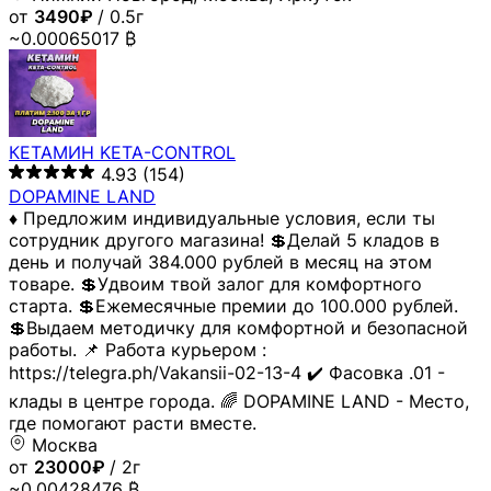
от
3490₽
/ 0.5г
~0.00065017 ₿
КЕТАМИН KETA-CONTROL
4.93
(154)
DOPAMINE LAND
♦️ Предложим индивидуальные условия, если ты
сотрудник другого магазина! 💲Делай 5 кладов в
день и получай 384.000 рублей в месяц на этом
товаре. 💲Удвоим твой залог для комфортного
старта. 💲Ежемесячные премии до 100.000 рублей.
💲Выдаем методичку для комфортной и безопасной
работы. 📌 Работа курьером :
https://telegra.ph/Vakansii-02-13-4 ✔️ Фасовка .01 -
клады в центре города. 🌈 DOPAMINE LAND - Место,
где помогают расти вместе.
Москва
от
23000₽
/ 2г
~0.00428476 ₿