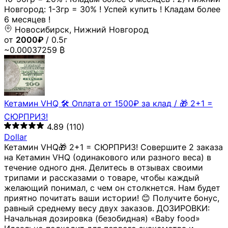
Новгород: 1-3гр = 30% ! Успей купить ! Кладам более
6 месяцев !
Новосибирск, Нижний Новгород
от
2000₽
/ 0.5г
~0.00037259 ₿
Кетамин VHQ 🛠 Оплата от 1500₽ за клад / 🎁 2+1 =
СЮРПРИЗ!
4.89
(110)
Dollar
Кетамин VHQ🎁 2+1 = СЮРПРИЗ! Совершите 2 заказа
на Кетамин VHQ (одинакового или разного веса) в
течение одного дня. Делитесь в отзывах своими
трипами и рассказами о товаре, чтобы каждый
желающий понимал, с чем он столкнется. Нам будет
приятно почитать ваши истории! 😊 Получите бонус,
равный среднему весу двух заказов. ДОЗИРОВКИ:
Начальная дозировка (безобидная) «Baby food»