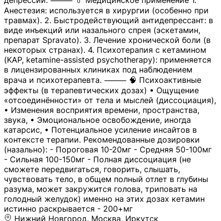
депрессии. ⸻ 💊 Медицинское применение 1.
Анестезия: используется в хирургии (особенно при
травмах). 2. Быстродействующий антидепрессант: в
виде инъекций или назального спрея (эскетамин,
препарат Spravato). 3. Лечение хронической боли (в
некоторых странах). 4. Психотерапия с кетамином
(KAP, ketamine-assisted psychotherapy): применяется
в лицензированных клиниках под наблюдением
врача и психотерапевта. ⸻ 🧠 Психоактивные
эффекты (в терапевтических дозах) • Ощущение
«отсоединённости» от тела и мыслей (диссоциация),
• Изменения восприятия времени, пространства,
звука, • Эмоциональное освобождение, иногда
катарсис, • Потенциальное усиление инсайтов в
контексте терапии. Рекомендованные дозировки
(назально): - Пороговая 10-20мг - Средняя 50-100мг
- Сильная 100-150мг - Полная диссоциация (не
сможете передвигаться, говорить, слышать,
чувствовать тело, в общем полный отлет в глубины
разума, может закружится голова, триповать на
голодный желудок) именно на этих дозах кетамин
истинно раскрывается - 200+мг
Нижний Новгород, Москва, Иркутск