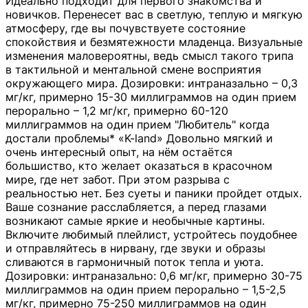
Идеально подходит для первого знакомства и
новичков. Перенесет вас в светлую, теплую и мягкую
атмосферу, где вы почувствуете состояние
спокойствия и безмятежности младенца. Визуальные
изменения маловероятны, ведь смысл такого трипа
в тактильной и ментальной смене восприятия
окружающего мира. Дозировки: интраназально – 0,3
мг/кг, примерно 15-30 миллиграммов на один прием
перорально – 1,2 мг/кг, примерно 60-120
миллиграммов на один прием "Любитель" когда
достали проблемы* «K-land» Довольно мягкий и
очень интересный опыт, на нём остаётся
большиство, кто желает оказаться в красочном
мире, где нет забот. При этом разрыва с
реальностью нет. Без суеты и паники пройдет отдых.
Ваше сознание расслабляется, а перед глазами
возникают самые яркие и необычные картины.
Включите любимый плейлист, устройтесь поудобнее
и отправляйтесь в нирвану, где звуки и образы
сливаются в гармоничный поток тепла и уюта.
Дозировки: интраназально: 0,6 мг/кг, примерно 30-75
миллиграммов на один прием перорально – 1,5-2,5
мг/кг, примерно 75-250 миллиграммов на один