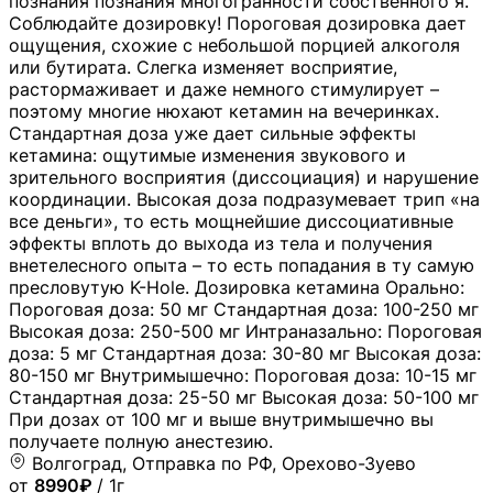
познания познания многогранности собственного я.
Соблюдайте дозировку! Пороговая дозировка дает
ощущения, схожие с небольшой порцией алкоголя
или бутирата. Слегка изменяет восприятие,
растормаживает и даже немного стимулирует –
поэтому многие нюхают кетамин на вечеринках.
Стандартная доза уже дает сильные эффекты
кетамина: ощутимые изменения звукового и
зрительного восприятия (диссоциация) и нарушение
координации. Высокая доза подразумевает трип «на
все деньги», то есть мощнейшие диссоциативные
эффекты вплоть до выхода из тела и получения
внетелесного опыта – то есть попадания в ту самую
пресловутую K-Hole. Дозировка кетамина Орально:
Пороговая доза: 50 мг Стандартная доза: 100-250 мг
Высокая доза: 250-500 мг Интраназально: Пороговая
доза: 5 мг Стандартная доза: 30-80 мг Высокая доза:
80-150 мг Внутримышечно: Пороговая доза: 10-15 мг
Стандартная доза: 25-50 мг Высокая доза: 50-100 мг
При дозах от 100 мг и выше внутримышечно вы
получаете полную анестезию.
Волгоград, Отправка по РФ, Орехово-Зуево
от
8990₽
/ 1г