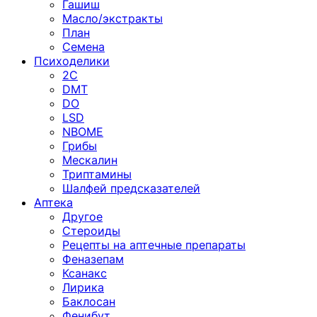
Гашиш
Масло/экстракты
План
Семена
Психоделики
2C
DMT
DO
LSD
NBOME
Грибы
Мескалин
Триптамины
Шалфей предсказателей
Аптека
Другое
Стероиды
Рецепты на аптечные препараты
Феназепам
Ксанакс
Лирика
Баклосан
Фенибут