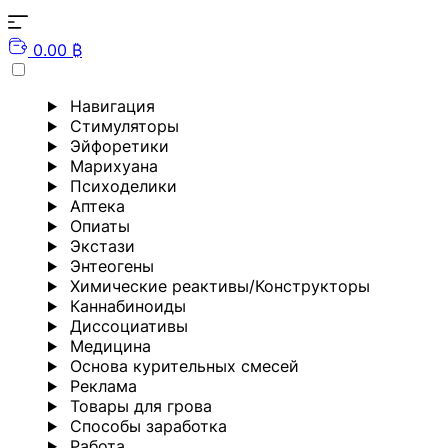
0.00 ₿
Навигация
Стимуляторы
Эйфоретики
Марихуана
Психоделики
Аптека
Опиаты
Экстази
Энтеогены
Химические реактивы/Конструкторы
Каннабиноиды
Диссоциативы
Медицина
Основа курительных смесей
Реклама
Товары для грова
Способы заработка
Работа