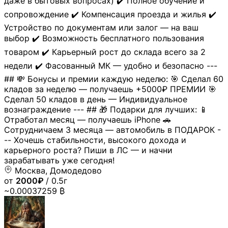
даже в бытовых вопросах) ✔️ Полное обучение и
сопровождение ✔️ Компенсация проезда и жилья ✔️
Устройство по документам или залог — на ваш
выбор ✔️ Возможность бесплатного пользования
товаром ✔️ Карьерный рост до склада всего за 2
недели ✔️ Фасованный МК — удобно и безопасно ---
## 💸 Бонусы и премии каждую неделю: 🎯 Сделал 60
кладов за неделю — получаешь +5000₽ ПРЕМИИ 🎯
Сделал 50 кладов в день — Индивидуальное
вознаграждение --- ## 🎁 Подарки для лучших: 📱
Отработал месяц — получаешь iPhone 🚗
Сотрудничаем 3 месяца — автомобиль в ПОДАРОК -
-- Хочешь стабильности, высокого дохода и
карьерного роста? Пиши в ЛС — и начни
зарабатывать уже сегодня!
Москва, Домодедово
от
2000₽
/ 0.5г
~0.00037259 ₿