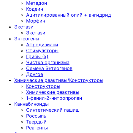
Метадон
Кодеин
Ацитилированный опий + ангидрид
Морфин
Экстази
Экстази
Энтеогены
Афродизиаки
Стимуляторы
Грибы (х)
Чистка организма
Семена Энтеогенов
Другое
Химические реактивы/Конструкторы
Конструкторы
Химические реактивы
1-фенил-2-нитропропен
Каннабиноиды
Синтетический гашиш
Россыпь
Твердый
Реагенты