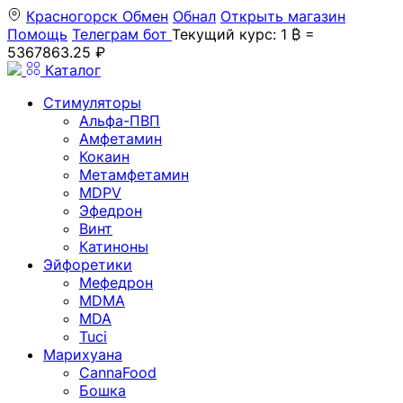
Красногорск
Обмен
Обнал
Открыть магазин
Помощь
Телеграм бот
Текущий курс: 1 ₿ =
5367863.25 ₽
Каталог
Стимуляторы
Альфа-ПВП
Амфетамин
Кокаин
Метамфетамин
MDPV
Эфедрон
Винт
Катиноны
Эйфоретики
Мефедрон
MDMA
MDA
Tuci
Марихуана
CannaFood
Бошка