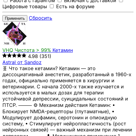
Работа с гарантом
Включая с доставкой
Цифровые товары
Есть на форуме
Сбросить
Применить
VHQ
Чистота > 99%
Кетамин
4.98
(351)
Astral от Sandoz
🧬 Что такое кетамин? Кетамин — это
диссоциативный анестетик, разработанный в 1960-х
годах, официально применяется в хирургии и
ветеринарии. С начала 2000-х также изучается и
используется в малых дозах для терапии
устойчивой депрессии, суицидальных состояний и
ПТСР. ⸻ ⚙️ Механизм действия Кетамин: •
Блокирует NMDA-рецепторы (глутаматные), •
Модулирует дофамин, серотонин и опиоидную
систему, • Стимулирует нейропластичность (рост
нейронных связей) — важный механизм при лечении