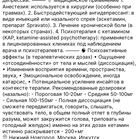
депрессии. ⸻ 💊 Медицинское применение 1.
Анестезия: используется в хирургии (особенно при
травмах). 2. Быстродействующий антидепрессант: в
виде инъекций или назального спрея (эскетамин,
препарат Spravato). 3. Лечение хронической боли (в
некоторых странах). 4. Психотерапия с кетамином
(KAP, ketamine-assisted psychotherapy): применяется
в лицензированных клиниках под наблюдением
врача и психотерапевта. ⸻ 🧠 Психоактивные
эффекты (в терапевтических дозах) • Ощущение
«отсоединённости» от тела и мыслей (диссоциация),
• Изменения восприятия времени, пространства,
звука, • Эмоциональное освобождение, иногда
катарсис, • Потенциальное усиление инсайтов в
контексте терапии. Рекомендованные дозировки
(назально): - Пороговая 10-20мг - Средняя 50-100мг
- Сильная 100-150мг - Полная диссоциация (не
сможете передвигаться, говорить, слышать,
чувствовать тело, в общем полный отлет в глубины
разума, может закружится голова, триповать на
голодный желудок) именно на этих дозах кетамин
истинно раскрывается - 200+мг
Нижний Новгород, Москва, Иркутск