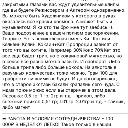
закрытыми глазами вас ждут удивительные клипы
где вы будете Режиссером и Актером одновременно.
Вы можете быть Художником у которого в руках
оказались все краски космоса. А может быть и
музыкантом. Я хз кто ты бро мне тут заебись=).
Ваше подсознание в вашем полном распоряжении.
Творите. Есть великолепная смесь Кит Кат или
Кельвин Кляйн. Кокаин+Кет Пропроции зависят от
того что вы хотите. Например 30%Кокс 70%Кет это
все еще будет трип, но с кокаиновой мягкостью, но
о сексе все равно можно забыть. И наоборот. Либо
больше трипа либо больше кокоса. На алкоголь в
разумных количествах тоже можно. Грам 100 для
храбрости лишними не будут. И да поговаривают,
что в старое экстази бахали крапалик сего чуда. С
мдма тоже можно если вы старичек в этом деле.
Фасовка: 0,5 гр; 1 гр; 2гр и т.д - прикоп, либо
снежный прикоп 0,51 гр; 1.01 гр; 2.01гр и т.д. - тайник,
либо магнит
―――――――――――――――――――――――――――
➡ РАБОТА И УСЛОВИЯ СОТРУДНИЧЕСТВА! – 100
000₽ В НЕДЕЛЮ? ЛЕГКО! Такое только в нашей