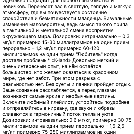
Идеально подходит для первого знакомства и
новичков. Перенесет вас в светлую, теплую и мягкую
атмосферу, где вы почувствуете состояние
спокойствия и безмятежности младенца. Визуальные
изменения маловероятны, ведь смысл такого трипа
в тактильной и ментальной смене восприятия
окружающего мира. Дозировки: интраназально – 0,3
мг/кг, примерно 15-30 миллиграммов на один прием
перорально – 1,2 мг/кг, примерно 60-120
миллиграммов на один прием "Любитель" когда
достали проблемы* «K-land» Довольно мягкий и
очень интересный опыт, на нём остаётся
большиство, кто желает оказаться в красочном
мире, где нет забот. При этом разрыва с
реальностью нет. Без суеты и паники пройдет отдых.
Ваше сознание расслабляется, а перед глазами
возникают самые яркие и необычные картины.
Включите любимый плейлист, устройтесь поудобнее
и отправляйтесь в нирвану, где звуки и образы
сливаются в гармоничный поток тепла и уюта.
Дозировки: интраназально: 0,6 мг/кг, примерно 30-75
миллиграммов на один прием перорально – 1,5-2,5
мг/кг, примерно 75-250 миллиграммов на один