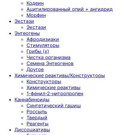
Кодеин
Ацитилированный опий + ангидрид
Морфин
Экстази
Экстази
Энтеогены
Афродизиаки
Стимуляторы
Грибы (х)
Чистка организма
Семена Энтеогенов
Другое
Химические реактивы/Конструкторы
Конструкторы
Химические реактивы
1-фенил-2-нитропропен
Каннабиноиды
Синтетический гашиш
Россыпь
Твердый
Реагенты
Диссоциативы