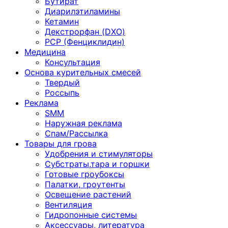
Бутират
Диарилэтиламины
Кетамин
Декстрорфан (DXO)
PCP (Фенциклидин)
Медицина
Консультация
Основа курительных смесей
Твердый
Россыпь
Реклама
SMM
Наружная реклама
Спам/Рассылка
Товары для грова
Удобрения и стимуляторы
Субстраты,тара и горшки
Готовые гроубоксы
Палатки, гроутенты
Освещение растений
Вентиляция
Гидропонные системы
Аксессуары, литература