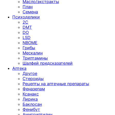
Масло/экстракты
План
Семена
Психоделики
2C
DMT
DO
LSD
NBOME
Грибы
Мескалин
Триптамины
Шалфей предсказателей
Аптека
Другое
Стероиды
Рецепты на аптечные препараты
Феназепам
Ксанакс
Лирика
Баклосан
Фенибут
Амитриптилин