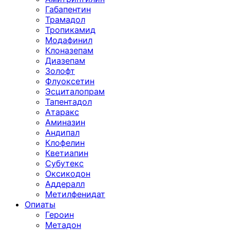
Габапентин
Трамадол
Тропикамид
Модафинил
Клоназепам
Диазепам
Золофт
Флуоксетин
Эсциталопрам
Тапентадол
Атаракс
Аминазин
Андипал
Клофелин
Кветиапин
Субутекс
Оксикодон
Аддералл
Метилфенидат
Опиаты
Героин
Метадон