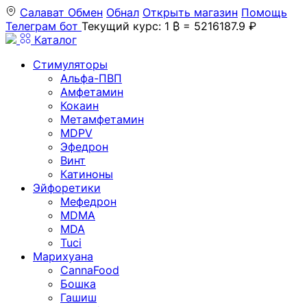
Салават
Обмен
Обнал
Открыть магазин
Помощь
Телеграм бот
Текущий курс: 1 ₿ = 5216187.9 ₽
Каталог
Стимуляторы
Альфа-ПВП
Амфетамин
Кокаин
Метамфетамин
MDPV
Эфедрон
Винт
Катиноны
Эйфоретики
Мефедрон
MDMA
MDA
Tuci
Марихуана
CannaFood
Бошка
Гашиш