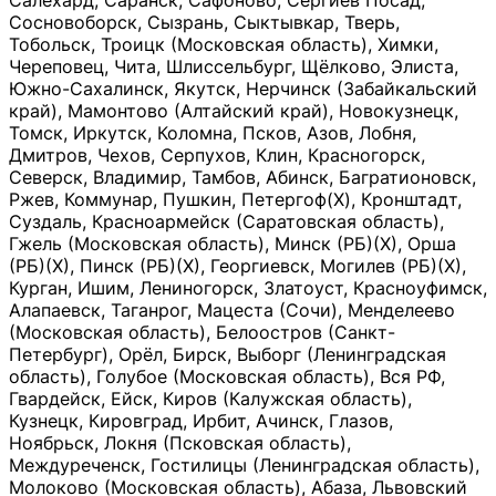
Салехард, Саранск, Сафоново, Сергиев Посад,
Сосновоборск, Сызрань, Сыктывкар, Тверь,
Тобольск, Троицк (Московская область), Химки,
Череповец, Чита, Шлиссельбург, Щёлково, Элиста,
Южно-Сахалинск, Якутск, Нерчинск (Забайкальский
край), Мамонтово (Алтайский край), Новокузнецк,
Томск, Иркутск, Коломна, Псков, Азов, Лобня,
Дмитров, Чехов, Серпухов, Клин, Красногорск,
Северск, Владимир, Тамбов, Абинск, Багратионовск,
Ржев, Коммунар, Пушкин, Петергоф(Х), Кронштадт,
Суздаль, Красноармейск (Саратовская область),
Гжель (Московская область), Минск (РБ)(Х), Орша
(РБ)(Х), Пинск (РБ)(Х), Георгиевск, Могилев (РБ)(Х),
Курган, Ишим, Лениногорск, Златоуст, Красноуфимск,
Алапаевск, Таганрог, Мацеста (Сочи), Менделеево
(Московская область), Белоостров (Санкт-
Петербург), Орёл, Бирск, Выборг (Ленинградская
область), Голубое (Московская область), Вся РФ,
Гвардейск, Ейск, Киров (Калужская область),
Кузнецк, Кировград, Ирбит, Ачинск, Глазов,
Ноябрьск, Локня (Псковская область),
Междуреченск, Гостилицы (Ленинградская область),
Молоково (Московская область), Абаза, Львовский