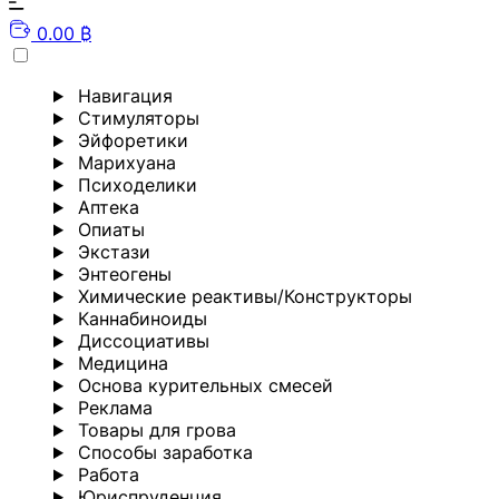
0.00 ₿
Навигация
Стимуляторы
Эйфоретики
Марихуана
Психоделики
Аптека
Опиаты
Экстази
Энтеогены
Химические реактивы/Конструкторы
Каннабиноиды
Диссоциативы
Медицина
Основа курительных смесей
Реклама
Товары для грова
Способы заработка
Работа
Юриспруденция