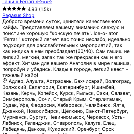
Гашиш Ferrari ⭐⭐⭐⭐⭐
4.93
(1.5k)
Pegasus Shop
Доброго времени суток, ценители качественного
кайфа. Представляем вашему вниманию свежую и
поистине хорошую "конскую печать". Ice-o-lator
"Ferrari" который лягнет вас точно неслабо, идеально
подходит для расслабительных мероприятий, так
как индика в нем преобладает(60/40). Сам гашиш не
липкий, мягкий, запах так же прекрасен как и его
эффект. Хитман для вашего Анатолия в мире гашиша,
попробуй и убедись. Клады в городе, легкий квест -
тяжелый кайф!
Адлер, Алушта, Астрахань, Бахчисарай, Волгоград, Волжский, Евпатория, Екатеринбург, Ишимбай, Казань, Керчь, Копейск, Курск, Рыльск, Саки, Салават, Симферополь, Сочи, Старый Крым, Стерлитамак, Судак, Уфа, Феодосия, Хабаровск, Челябинск, Ялта, Джанкой, Новосибирск, Щёлкино, Санкт-Петербург, Мурманск, Сургут, Невинномысск, Черкесск, Усть-Лабинск, Геленджик, Ставрополь, Калуга, Елец, Лебедянь, Данков, Жуковский, Оренбург, Орск (Оренбургская область), Магнитогорск, Пермь, Зеленоград, Солнечногорск, Нижний Новгород, Лысково, Заволжье, Кстово, Балахна (Нижегородская область), Богородск, Бор (Нижегородская область), Саратов, Энгельс, Ижевск, Тюмень, Ростов-на-Дону, Шахты, Новочеркасск, Батайск, Аксай, Люберцы, Истра, Москва, Армавир, Краснодар, Магадан, Самара, Анапа, Славянск-на-Кубани, Чаплыгин, Липецк, Нижний Тагил, Орехово-Зуево, Усть-Джегута, Лянтор, Нефтеюганск, Пыть-Ях, Урень, Ветлуга, Шахунья, Новороссийск, Крымск, Тимашёвск, Тольятти, Воткинск, Звенигород, Руза, Можайск, Белгород, Воронеж, Соликамск, Нытва, Лысьва (Пермский край), Чусовой, Кунгур, Краснокамск, Миасс, Губаха, Тула, Новомосковск, Донской, Омск, Льгов, Мытищи, Королёв, Ивантеевка, Балашиха, Семилуки, Кудымкар, Старый Оскол, Оса (Пермский край), Одинцово (Московская область), Ханты-Мансийск, Лабинск, Темрюк, Курганинск, Белореченск (Краснодарский край), Алупкa, Губкин, Рязань, Калининград, Усть-Илимск, Фрязино, Минеральные Воды, Пятигорск, Кострома, Ярославль, Коркино, Верхняя Пышма, Подольск, Красноярск, Смоленск, Долгопрудный, Чебоксары, Калачинск, Канск, Киров (Кировская область), Вологда, Рославль, Владивосток, Обнинск, Балабаново (Калужская область), Малоярославец, Брянск, Видное, Ярцево, Вязьма, Гагарин, Приволжск, Фурманов, Чайковский, Кинешма, Горячий Ключ, Улан-Удэ, Туймазы, Дюртюли, Альметьевск, Нефтекамск, Хадыженск, Апшеронск, Майкоп, Уссурийск, Ульяновск, Гатчина, Луга (Ленинградская область), Надым, Ногинск, Электросталь, Железнодорожный (Московская область), Бутурлиновка, Кириллов, Краснознаменск (Калиниградская область), Мышкин, Томмот, Холм, Абакан, Абдулино, Агидель, Агрыз, Адыгейск, Азнакаево, Алатырь, Алдан, Алейск, Александров, Александровск, Алексеевка (Белгородская обл.), Алексин, Амурск, Анадырь, Ангарск, Андреаполь, Анжеро-Судженск, Анива, Апатиты, Арамиль, Ардон, Арзамас, Аркадак, Арсеньев, Артём, Артёмовский, Архангельск, Асбест, Асино, Аткарск, Ахтубинск, Аша, Бабаево (Вологодская область), Бавлы (Республика Татарстан), Байкальск, Бакал, Баксан, Балаклава, Балаково (Саратовская область), Балашов (Саратовская область), Балтийск, Барабинск, Барнаул, Барыш (Ульяновская область), Бежецк, Белая Калитва (Ростовская область), Белебей, Белогорск (Крым), Белозерск, Белокуриха, Беломорск, Белоозёрский (Московская область), Белорецк (Республика Башкортостан), Кызыл, Белоярский (Ханты-Мансийский АО), Бердск, Березники (Пермский край), Берёзовский (Кемеровская область), Берёзовский (Свердловская область), Беслан, Бийск, Бикин, Билибино, Биробиджан, Благовещенск (Амурская область), Благовещенск (Башкортостан), Бобров, Богородицк, Боготол, Богучар, Бокситогорск (Ленинградская область), Бологое (Тверская область), Болхов, Большой Камень (Приморский край), Борисоглебск (Воронежская область), Боровичи (Новгородская область), Боровск, Бородино, Братск, Бронницы (Московская область), Бугульма (Республика Татарстан), Бугуруслан (Оренбургская область), Буинск, Буй, Буйнакск, Валдай, Валуйки, Велиж, Великие Луки, Великий Новгород, Великий Устюг, Вельск, Венёв, Верещагино, Верхнеуральск, Верхний Уфалей, Верхняя Салда, Верхняя Тура, Весьегонск, Вилючинск, Вихоревка, Вичуга, Владикавказ, Волгодонск, Волгореченск, Володарск, Волосово, Волчанск, Вольск, Воркута, Ворсма, Всеволожск (Ленинградская область), Вуктыл, Выкса, Высоковск, Высоцк, Вытегра, Вышний Волочёк, Вяземский, Вязники, Вятские Поляны, Нея, Шилка, Гаврилов Посад, Гаврилов-Ям, Гай, Галич, Гдов, Голицыно, Горно-Алтайск, Горнозаводск, Горняк, Городец, Гороховец, Гремячинск, Грозный, Грязи, Грязовец, Губкинский, Гуково, Гулькевичи, Гурьевск (Калининградская область), Гурьевск (Кемеровская область), Гусев, Гусь-Хрустальный, Давлеканово, Далматово, Дальнегорск, Дегтярск, Дедовск, Демидов, Дербент, Десногорск, Дзержинск, Дзержинский (Московская область), Дивногорск, Димитровград, Дмитровск, Дно, Добрянка, Долинск, Домодедово, Донецк (ДНР), Дорогобуж, Дрезна, Дубна, Дудинка, Духовщина, Дятьково, Егорьевск, Елабуга, Елизово, Ельня (Будет изменено название), Емва, Енисейск, Ермолино, Ершов, Ессентуки, Ефремов, Железноводск, Железногорск (Красноярский край), Железногорск (Курская область), Железногорск-Илимский, Жигулёвск, Жиздра, Жирновск, Жуков, Жуковка, Заводоуковск, Заволжск, Задонск, Заинск, Заозёрный, Заозёрск, Западная Двина, Заполярный, Зарайск, Заречный (Пензенская область), Заречный (Свердловская область), Заринск, Звенигово, Зверево, Зеленогорск ( Ленинградская обл. ), Зеленоградск, Зеленодольск, Зеленокумск, Зерноград, Зима, Змеиногорск, Зубцов, Ивангород, Иваново, Ивдель, Избербаш, Изобильный, Иланский, Инза, Инкерман, Инта, Ипатово, Искитим, Йошкар-Ола, Кадников, Калач, Калач-на-Дону, Калининск, Калтан, Калязин, Камбарка, Каменка (Пензенская область), Каменногорск (Ленинградская область), Каменск-Уральский, Каменск-Шахтинский, Камень-на-Оби, Камешково, Камышин, Канаш, Кандалакша, Карабаново, Карабаш, Карачаевск, Каргат, Каргополь, Карпинск, Карталы, Касимов, Касли, Каспийск, Катав-Ивановск, Катайск, Качканар, Кашин, Кашира, Кемерово, Кемь, Кизел, Кизилюрт, Кизляр, Кимовск, Кимры, Кингисепп, Кинель, Киреевск, Киренск, Киржач, Кириши, Кирово-Чепецк, Кировск (Ленинградская область), Кировск (Мурманская область), Кирсанов, Киселёвск, Кисловодск, Климовск, Клинцы, Княгинино, Ковдор, Ковров, Когалым, Козельск, Козьмодемьянск, Кола, Кологрив, Колпашево, Колпино, Кольчугино, Комсомольск, Комсомольск-на-Амуре, Конаково, Кондопога, Кондрово, Константиновск, Кораблино, Кореновск, Корсаков, Коряжма, Костерёво, Костомукша, Котельники, Котельниково, Котельнич, Котлас, Котовск, Кохма, Красноармейск (Московская область), Краснозаводск, Краснознаменск (Московская область), Краснокаменск, Краснослободск (Волгоградская область), Краснотурьинск, Красноуральск, Красный Сулин, Кремёнки, Кропоткин, Кубинка, Кувшиново (Тверская область), Кудрово, Кулебаки, Кумертау, Курлово, Куровское, Куртамыш, Курчатов, Куса, Кушва, Кыштым, Лабытнанги, Лагань, Лаишево (Республика Татарстан), Лакинск, Лангепас, Лахденпохья, Ленинск-Кузнецкий, Ленск (Республика Саха), Лермонтов (Ставропольский край), Лесозаводск (Приморский край), Лесосибирск, Ливны (Орловская область), Ликино-Дулёво, Липки (Тульская область), Лиски (Воронежская область), Лихославль, Лодейное Поле, Ломоносов (Санкт-Петербург), Лосино-Петровский, Лукоянов, Луховицы, Лыткарино, Любань (Ленинградская область), Любим, Людиново, Магас, Майский, Макаров, Малая Вишера, Малгобек, Мамадыш, Мамоново, Мантурово, Маркс, Махачкала, Мглин, Мегион, Медвежьегорск, Медногорск, Медынь, Меленки, Мелеуз, Менделеевск, Мещовск, Микунь, Миллерово, Минусинск, Миньяр, Мирный (Архангельская область), Мирный (Якутия), Михайловка (Город), Михайловск (Свердловская область), Михайловск (Ставропольский край), Могоча, Можга, Моздок, Мончегорск, Морозовск, Моршанск, Мосальск, Муравленко, Мурино, Муром, Мценск, Мыски, Набережные Челны, Навашино (Нижегородская область), Назарово (Красноярский край), Назрань, Нальчик, Наро-Фоминск, Нарткала, Нарьян-Мар, Находка, Невель (Псковская область), Невельск, Невьянск, Нелидово (Тверская область), Неман, Нерехта (Костромская область), Нерюнгри, Нестеров, Нефтегорск (Самарская область), Нефтекумск, Нижневартовск, Нижнекамск (Республика Татарстан), Нижнеудинск, Нижние Серги, Нижний Ломов, Нижняя Тура, Николаевск-на-Амуре, Никольск (Вологодская область), Никольск (Пензенская область), Новая Ладога, Новая Ляля, Новоалександровск, Новоалтайск, Нововоронеж, Новодвинск, Новозыбков, Новокубанск, Новокуйбышевск, Новомичуринск, Новопавловск, Новоржев, Новосокольники, Новотроицк, Новоульяновск, Новоуральск, Новохопёрск, Новочебоксарск, Новошахтинск, Новый Оскол, Новый Уренгой, Норильск, Нурлат, Нягань, Нязепетровск, Няндома, Облучье, Обоянь, Озёрск (Калининградская область), Озёрск (Челябинская область), Озёры, Октябрьск (Самарская область), Октябрьский (Башкортостан), Окуловка (Новгородская область), Оленегорск, Олонец, Онега, Опочка, Осинники, Осташков, Остров, Острогожск, Отрадный, Оха, Павлово, Павловск (Воронежская область), Павловск (Санкт-Петербург), Павловский Посад, Партизанск, Певек, Пенза, Первоуральск, Перевоз, Пересвет, Переславль-Залесский, Пестово (Новгородская область), Петрозаводск, Петропавловск-Камчатский, Печоры, Пикалёво, Пионерский, Питкяранта, Плавск, Плёс, Подпорожье, Покачи, Покров, Покровск, Полесск, Полысаево, Полярные Зори, Полярный, Поронайск, Порхов, Похвистнево, Почеп, Починок, Пошехонье, Правдинск, Приморск (Калининградская область), Приморско-Ахтарск, Приозерск, Прокопьевск, Протвино, Прохладный, Пугачёв, Пудож, Пустошка, Пушкино, Пущино, Пыталово, Радужный (Владимирская область), Радужный (Ханты-Мансийский АО), Райчихинск, Раменское, Рассказово, Ревда, Реж, Реутов, Родники, Россошь, Ростов (Ярославская обл.), Рошаль, Ртищево, Рубцовск, Рузаевка, Рыбинск, Рыбное, Ряжск, Салехард, Сальск, Саранск, Сарапул, Саров, Сасово, Сатка, Сафоново, Саяногорск, Саянск, Светлогорск, Светлоград, Светлый, Светогорск (Ленинградская область), Свободный, Себеж, Северобайкальск, Северодвинск, Североуральск, Сегежа, Семикаракорск, Сенгилей, Серафимович, Сергач, Сергиев Посад, Сердобск, Сертолово (Ленинградская область), Сестрорецк (Ленинградская область), Сибай, Скопин, Славгород, Сланцы, Слободской, Слюдянка, Собинка, Советск (Кировская область), Советск (Калининградская область), Советск (Тульская область), Советская Гавань, Советский (Ханты-Мансийский АО), Сокол (Вологодская область), Солигалич, Соль-Илецк, Сольцы, Сортавала, Сосенский, Сосновоборск, Сосновый Бор (Ленинградская область), Сосногорск, Спас-Клепики, Спасск-Рязанский, С