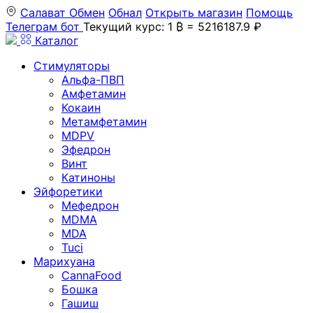
Салават
Обмен
Обнал
Открыть магазин
Помощь
Телеграм бот
Текущий курс: 1 ₿ = 5216187.9 ₽
Каталог
Стимуляторы
Альфа-ПВП
Амфетамин
Кокаин
Метамфетамин
MDPV
Эфедрон
Винт
Катиноны
Эйфоретики
Мефедрон
MDMA
MDA
Tuci
Марихуана
CannaFood
Бошка
Гашиш