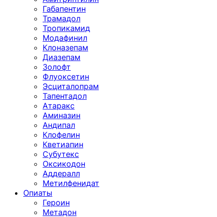
Габапентин
Трамадол
Тропикамид
Модафинил
Клоназепам
Диазепам
Золофт
Флуоксетин
Эсциталопрам
Тапентадол
Атаракс
Аминазин
Андипал
Клофелин
Кветиапин
Субутекс
Оксикодон
Аддералл
Метилфенидат
Опиаты
Героин
Метадон