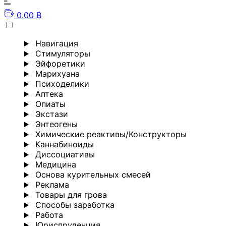
0.00 ₿
Навигация
Стимуляторы
Эйфоретики
Марихуана
Психоделики
Аптека
Опиаты
Экстази
Энтеогены
Химические реактивы/Конструкторы
Каннабиноиды
Диссоциативы
Медицина
Основа курительных смесей
Реклама
Товары для грова
Способы заработка
Работа
Юриспруденция