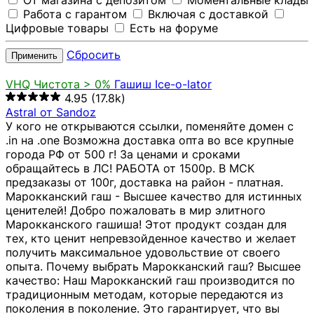
От магазина с депозитом
Моментальные клады
Работа с гарантом
Включая с доставкой
Цифровые товары
Есть на форуме
Сбросить
Применить
VHQ
Чистота > 0%
Гашиш Ice-o-lator
4.95
(17.8k)
Astral от Sandoz
У кого не открываются ссылки, поменяйте домен с
.in на .one Возможна доставка опта во все крупные
города РФ от 500 г! За ценами и сроками
обращайтесь в ЛС! РАБОТА от 1500р. В МСК
предзаказы от 100г, доставка на район - платная.
Марокканский гаш - Высшее качество для истинных
ценителей! Добро пожаловать в мир элитного
Марокканского гашиша! Этот продукт создан для
тех, кто ценит непревзойденное качество и желает
получить максимальное удовольствие от своего
опыта. Почему выбрать Марокканский гаш? Высшее
качество: Наш Марокканский гаш производится по
традиционным методам, которые передаются из
поколения в поколение. Это гарантирует, что вы