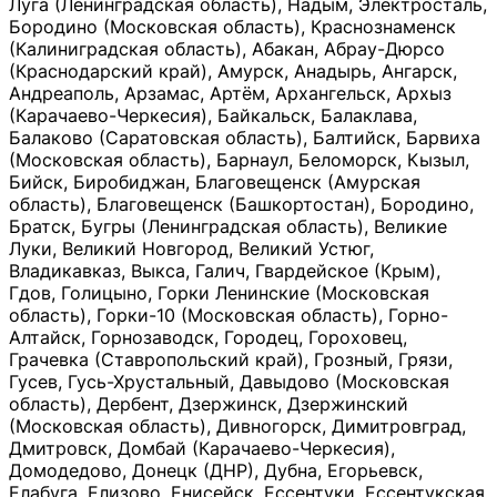
Луга (Ленинградская область), Надым, Электросталь,
Бородино (Московская область), Краснознаменск
(Калиниградская область), Абакан, Абрау-Дюрсо
(Краснодарский край), Амурск, Анадырь, Ангарск,
Андреаполь, Арзамас, Артём, Архангельск, Архыз
(Карачаево-Черкесия), Байкальск, Балаклава,
Балаково (Саратовская область), Балтийск, Барвиха
(Московская область), Барнаул, Беломорск, Кызыл,
Бийск, Биробиджан, Благовещенск (Амурская
область), Благовещенск (Башкортостан), Бородино,
Братск, Бугры (Ленинградская область), Великие
Луки, Великий Новгород, Великий Устюг,
Владикавказ, Выкса, Галич, Гвардейское (Крым),
Гдов, Голицыно, Горки Ленинские (Московская
область), Горки-10 (Московская область), Горно-
Алтайск, Горнозаводск, Городец, Гороховец,
Грачевка (Ставропольский край), Грозный, Грязи,
Гусев, Гусь-Хрустальный, Давыдово (Московская
область), Дербент, Дзержинск, Дзержинский
(Московская область), Дивногорск, Димитровград,
Дмитровск, Домбай (Карачаево-Черкесия),
Домодедово, Донецк (ДНР), Дубна, Егорьевск,
Елабуга, Елизово, Енисейск, Ессентуки, Ессентукская