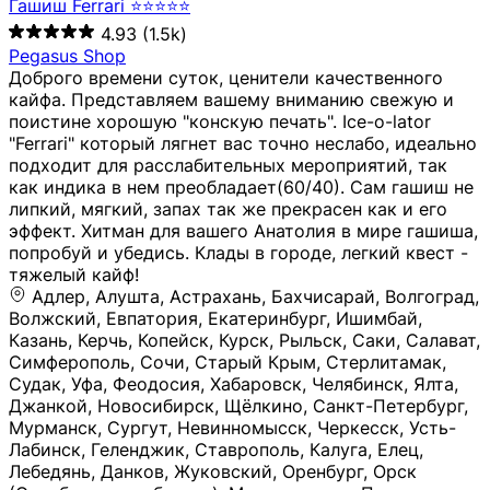
Гашиш Ferrari ⭐⭐⭐⭐⭐
4.93
(1.5k)
Pegasus Shop
Доброго времени суток, ценители качественного
кайфа. Представляем вашему вниманию свежую и
поистине хорошую "конскую печать". Ice-o-lator
"Ferrari" который лягнет вас точно неслабо, идеально
подходит для расслабительных мероприятий, так
как индика в нем преобладает(60/40). Сам гашиш не
липкий, мягкий, запах так же прекрасен как и его
эффект. Хитман для вашего Анатолия в мире гашиша,
попробуй и убедись. Клады в городе, легкий квест -
тяжелый кайф!
Адлер, Алушта, Астрахань, Бахчисарай, Волгоград, Волжский, Евпатория, Екатеринбург, Ишимбай, Казань, Керчь, Копейск, Курск, Рыльск, Саки, Салават, Симферополь, Сочи, Старый Крым, Стерлитамак, Судак, Уфа, Феодосия, Хабаровск, Челябинск, Ялта, Джанкой, Новосибирск, Щёлкино, Санкт-Петербург, Мурманск, Сургут, Невинномысск, Черкесск, Усть-Лабинск, Геленджик, Ставрополь, Калуга, Елец, Лебедянь, Данков, Жуковский, Оренбург, Орск (Оренбургская область), Магнитогорск, Пермь, Зеленоград, Солнечногорск, Нижний Новгород, Лысково, Заволжье, Кстово, Балахна (Нижегородская область), Богородск, Бор (Нижегородская область), Саратов, Энгельс, Ижевск, Тюмень, Ростов-на-Дону, Шахты, Новочеркасск, Батайск, Аксай, Люберцы, Истра, Москва, Армавир, Краснодар, Магадан, Самара, Анапа, Славянск-на-Кубани, Чаплыгин, Липецк, Нижний Тагил, Орехово-Зуево, Усть-Джегута, Лянтор, Нефтеюганск, Пыть-Ях, Урень, Ветлуга, Шахунья, Новороссийск, Крымск, Тимашёвск, Тольятти, Воткинск, Звенигород, Руза, Можайск, Белгород, Воронеж, Соликамск, Нытва, Лысьва (Пермский край), Чусовой, Кунгур, Краснокамск, Миасс, Губаха, Тула, Новомосковск, Донской, Омск, Льгов, Мытищи, Королёв, Ивантеевка, Балашиха, Семилуки, Кудымкар, Старый Оскол, Оса (Пермский край), Одинцово (Московская область), Ханты-Мансийск, Лабинск, Темрюк, Курганинск, Белореченск (Краснодарский край), Алупкa, Губкин, Рязань, Калининград, Усть-Илимск, Фрязино, Минеральные Воды, Пятигорск, Кострома, Ярославль, Коркино, Верхняя Пышма, Подольск, Красноярск, Смоленск, Долгопрудный, Чебоксары, Калачинск, Канск, Киров (Кировская область), Вологда, Рославль, Владивосток, Обнинск, Балабаново (Калужская область), Малоярославец, Брянск, Видное, Ярцево, Вязьма, Гагарин, Приволжск, Фурманов, Чайковский, Кинешма, Горячий Ключ, Улан-Удэ, Туймазы, Дюртюли, Альметьевск, Нефтекамск, Хадыженск, Апшеронск, Майкоп, Уссурийск, Ульяновск, Гатчина, Луга (Ленинградская область), Надым, Ногинск, Электросталь, Железнодорожный (Московская область), Бутурлиновка, Кириллов, Краснознаменск (Калиниградская область), Мышкин, Томмот, Холм, Абакан, Абдулино, Агидель, Агрыз, Адыгейск, Азнакаево, Алатырь, Алдан, Алейск, Александров, Александровск, Алексеевка (Белгородская обл.), Алексин, Амурск, Анадырь, Ангарск, Андреаполь, Анжеро-Судженск, Анива, Апатиты, Арамиль, Ардон, Арзамас, Аркадак, Арсеньев, Артём, Артёмовский, Архангельск, Асбест, Асино, Аткарск, Ахтубинск, Аша, Бабаево (Вологодская область), Бавлы (Республика Татарстан), Байкальск, Бакал, Баксан, Балаклава, Балаково (Саратовская область), Балашов (Саратовская область), Балтийск, Барабинск, Барнаул, Барыш (Ульяновская область), Бежецк, Белая Калитва (Ростовская область), Белебей, Белогорск (Крым), Белозерск, Белокуриха, Беломорск, Белоозёрский (Московская область), Белорецк (Республика Башкортостан), Кызыл, Белоярский (Ханты-Мансийский АО), Бердск, Березники (Пермский край), Берёзовский (Кемеровская область), Берёзовский (Свердловская область), Беслан, Бийск, Бикин, Билибино, Биробиджан, Благовещенск (Амурская область), Благовещенск (Башкортостан), Бобров, Богородицк, Боготол, Богучар, Бокситогорск (Ленинградская область), Бологое (Тверская область), Болхов, Большой Камень (Приморский край), Борисоглебск (Воронежская область), Боровичи (Новгородская область), Боровск, Бородино, Братск, Бронницы (Московская область), Бугульма (Республика Татарстан), Бугуруслан (Оренбургская область), Буинск, Буй, Буйнакск, Валдай, Валуйки, Велиж, Великие Луки, Великий Новгород, Великий Устюг, Вельск, Венёв, Верещагино, Верхнеуральск, Верхний Уфалей, Верхняя Салда, Верхняя Тура, Весьегонск, Вилючинск, Вихоревка, Вичуга, Владикавказ, Волгодонск, Волгореченск, Володарск, Волосово, Волчанск, Вольск, Воркута, Ворсма, Всеволожск (Ленинградская область), Вуктыл, Выкса, Высоковск, Высоцк, Вытегра, Вышний Волочёк, Вяземский, Вязники, Вятские Поляны, Нея, Шилка, Гаврилов Посад, Гаврилов-Ям, Гай, Галич, Гдов, Голицыно, Горно-Алтайск, Горнозаводск, Горняк, Городец, Гороховец, Гремячинск, Грозный, Грязи, Грязовец, Губкинский, Гуково, Гулькевичи, Гурьевск (Калининградская область), Гурьевск (Кемеровская область), Гусев, Гусь-Хрустальный, Давлеканово, Далматово, Дальнегорск, Дегтярск, Дедовск, Демидов, Дербент, Десногорск, Дзержинск, Дзержинский (Московская область), Дивногорск, Димитровград, Дмитровск, Дно, Добрянка, Долинск, Домодедово, Донецк (ДНР), Дорогобуж, Дрезна, Дубна, Дудинка, Духовщина, Дятьково, Егорьевск, Елабуга, Елизово, Ельня (Будет изменено название), Емва, Енисейск, Ермолино, Ершов, Ессентуки, Ефремов, Железноводск, Железногорск (Красноярский край), Железногорск (Курская область), Железногорск-Илимский, Жигулёвск, Жиздра, Жирновск, Жуков, Жуковка, Заводоуковск, Заволжск, Задонск, Заинск, Заозёрный, Заозёрск, Западная Двина, Заполярный, Зарайск, Заречный (Пензенская область), Заречный (Свердловская область), Заринск, Звенигово, Зверево, Зеленогорск ( Ленинградская обл. ), Зеленоградск, Зеленодольск, Зеленокумск, Зерноград, Зима, Змеиногорск, Зубцов, Ивангород, Иваново, Ивдель, Избербаш, Изобильный, Иланский, Инза, Инкерман, Инта, Ипатово, Искитим, Йошкар-Ола, Кадников, Калач, Калач-на-Дону, Калининск, Калтан, Калязин, Камбарка, Каменка (Пензенская область), Каменногорск (Ленинградская область), Каменск-Уральский, Каменск-Шахтинский, Камень-на-Оби, Камешково, Камышин, Канаш, Кандалакша, Карабаново, Карабаш, Карачаевск, Каргат, Каргополь, Карпинск, Карталы, Касимов, Касли, Каспийск, Катав-Ивановск, Катайск, Качканар, Кашин, Кашира, Кемерово, Кемь, Кизел, Кизилюрт, Кизляр, Кимовск, Кимры, Кингисепп, Кинель, Киреевск, Киренск, Киржач, Кириши, Кирово-Чепецк, Кировск (Ленинградская область), Кировск (Мурманская область), Кирсанов, Киселёвск, Кисловодск, Климовск, Клинцы, Княгинино, Ковдор, Ковров, Когалым, Козельск, Козьмодемьянск, Кола, Кологрив, Колпашево, Колпино, Кольчугино, Комсомольск, Комсомольск-на-Амуре, Конаково, Кондопога, Кондрово, Константиновск, Кораблино, Кореновск, Корсаков, Коряжма, Костерёво, Костомукша, Котельники, Котельниково, Котельнич, Котлас, Котовск, Кохма, Красноармейск (Московская область), Краснозаводск, Краснознаменск (Московская область), Краснокаменск, Краснослободск (Волгоградская область), Краснотурьинск, Красноуральск, Красный Сулин, Кремёнки, Кропоткин, Кубинка, Кувшиново (Тверская область), Кудрово, Кулебаки, Кумертау, Курлово, Куровское, Куртамыш, Курчатов, Куса, Кушва, Кыштым, Лабытнанги, Лагань, Лаишево (Республика Татарстан), Лакинск, Лангепас, Лахденпохья, Ленинск-Кузнецкий, Ленск (Республика Саха), Лермонтов (Ставропольский край), Лесозаводск (Приморский край), Лесосибирск, Ливны (Орловская область), Ликино-Дулёво, Липки (Тульская область), Лиски (Воронежская область), Лихославль, Лодейное Поле, Ломоносов (Санкт-Петербург), Лосино-Петровский, Лукоянов, Луховицы, Лыткарино, Любань (Ленинградская область), Любим, Людиново, Магас, Майский, Макаров, Малая Вишера, Малгобек, Мамадыш, Мамоново, Мантурово, Маркс, Махачкала, Мглин, Мегион, Медвежьегорск, Медногорск, Медынь, Меленки, Мелеуз, Менделеевск, Мещовск, Микунь, Миллерово, Минусинск, Миньяр, Мирный (Архангельская область), Мирный (Якутия), Михайловка (Город), Михайловск (Свердловская область), Михайловск (Ставропольский край), Могоча, Можга, Моздок, Мончегорск, Морозовск, Моршанск, Мосальск, Муравленко, Мурино, Муром, Мценск, Мыски, Набережные Челны, Навашино (Нижегородская область), Назарово (Красноярский край), Назрань, Нальчик, Наро-Фоминск, Нарткала, Нарьян-Мар, Находка, Невель (Псковская область), Невельск, Невьянск, Нелидово (Тверская область), Неман, Нерехта (Костромская область), Нерюнгри, Нестеров, Нефтегорск (Самарская область), Нефтекумск, Нижневартовск, Нижнекамск (Республика Татарстан), Нижнеудинск, Нижние Серги, Нижний Ломов, Нижняя Тура, Николаевск-на-Амуре, Никольск (Вологодская область), Никольск (Пензенская область), Новая Ладога, Новая Ляля, Новоалександровск, Новоалтайск, Нововоронеж, Новодвинск, Новозыбков, Новокубанск, Новокуйбышевск, Новомичуринск, Новопавловск, Новоржев, Новосокольники, Новотроицк, Новоульяновск, Новоуральск, Новохопёрск, Новочебоксарск, Новошахтинск, Новый Оскол, Новый Уренгой, Норильск, Нурлат, Нягань, Нязепетровск, Няндома, Облучье, Обоянь, Озёрск (Калининградская область), Озёрск (Челябинская область), Озёры, Октябрьск (Самарская область), Октябрьский (Башкортостан), Окуловка (Новгородская область), Оленегорск, Олонец, Онега, Опочка, Осинники, Осташков, Остров, Острогожск, Отрадный, Оха, Павлово, Павловск (Воронежская область), Павловск (Санкт-Петербург), Павловский Посад, Партизанск, Певек, Пенза, Первоуральск, Перевоз, Пересвет, Переславль-Залесский, Пестово (Новгородская область), Петрозаводск, Петропавловск-Камчатский, Печоры, Пикалёво, Пионерский, Питкяранта, Плавск, Плёс, Подпорожье, Покачи, Покров, Покровск, Полесск, Полысаево, Полярные Зори, Полярный, Поронайск, Порхов, Похвистнево, Почеп, Починок, Пошехонье, Правдинск, Приморск (Калининградская область), Приморско-Ахтарск, Приозерск, Прокопьевск, Протвино, Прохладный, Пугачёв, Пудож, Пустошка, Пушкино, Пущино, Пыталово, Радужный (Владимирская область), Радужный (Ханты-Мансийский АО), Райчихинск, Раменское, Рассказово, Ревда, Реж, Реутов, Родники, Россошь, Ростов (Ярославская обл.), Рошаль, Ртищево, Рубцовск, Рузаевка, Рыбинск, Рыбное, Ряжск, Салехард, Сальск, Саранск, Сарапул, Саров, Сасово, Сатка, Сафоново, Саяногорск, Саянск, Светлогорск, Светлоград, Светлый, Светогорск (Ленинградская область), Свободный, Себеж, Северобайкальск, Северодвинск, Североуральск, Сегежа, Семикаракорск, Сенгилей, Серафимович, Сергач, Сергиев Посад, Сердобск, Сертолово (Ленинградская область), Сестрорецк (Ленинградская область), Сибай, Скопин, Славгород, Сланцы, Слободской, Слюдянка, Собинка, Советск (Кировская область), Советск (Калининградская область), Советск (Тульская область), Советская Гавань, Советский (Ханты-Мансийский АО), Сокол (Вологодская область), Солигалич, Соль-Илецк, Сольцы, Сортавала, Сосенский, Сосновоборск, Сосновый Бор (Ленинградская область), Сосногорск, Спас-Клепики, Спасск-Рязанский, С