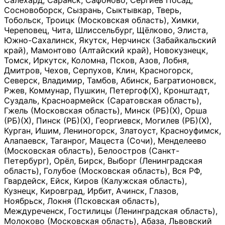
Салехард, Саранск, Сафоново, Сергиев Посад,
Сосновоборск, Сызрань, Сыктывкар, Тверь,
Тобольск, Троицк (Московская область), Химки,
Череповец, Чита, Шлиссельбург, Щёлково, Элиста,
Южно-Сахалинск, Якутск, Нерчинск (Забайкальский
край), Мамонтово (Алтайский край), Новокузнецк,
Томск, Иркутск, Коломна, Псков, Азов, Лобня,
Дмитров, Чехов, Серпухов, Клин, Красногорск,
Северск, Владимир, Тамбов, Абинск, Багратионовск,
Ржев, Коммунар, Пушкин, Петергоф(Х), Кронштадт,
Суздаль, Красноармейск (Саратовская область),
Гжель (Московская область), Минск (РБ)(Х), Орша
(РБ)(Х), Пинск (РБ)(Х), Георгиевск, Могилев (РБ)(Х),
Курган, Ишим, Лениногорск, Златоуст, Красноуфимск,
Алапаевск, Таганрог, Мацеста (Сочи), Менделеево
(Московская область), Белоостров (Санкт-
Петербург), Орёл, Бирск, Выборг (Ленинградская
область), Голубое (Московская область), Вся РФ,
Гвардейск, Ейск, Киров (Калужская область),
Кузнецк, Кировград, Ирбит, Ачинск, Глазов,
Ноябрьск, Локня (Псковская область),
Междуреченск, Гостилицы (Ленинградская область),
Молоково (Московская область), Абаза, Львовский