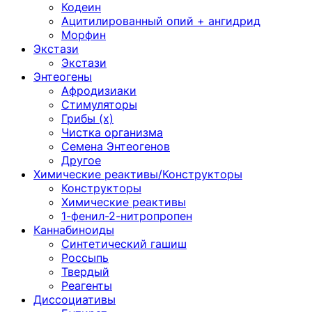
Кодеин
Ацитилированный опий + ангидрид
Морфин
Экстази
Экстази
Энтеогены
Афродизиаки
Стимуляторы
Грибы (х)
Чистка организма
Семена Энтеогенов
Другое
Химические реактивы/Конструкторы
Конструкторы
Химические реактивы
1-фенил-2-нитропропен
Каннабиноиды
Синтетический гашиш
Россыпь
Твердый
Реагенты
Диссоциативы