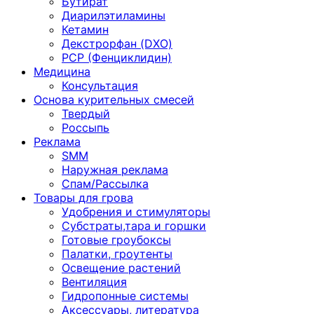
Бутират
Диарилэтиламины
Кетамин
Декстрорфан (DXO)
PCP (Фенциклидин)
Медицина
Консультация
Основа курительных смесей
Твердый
Россыпь
Реклама
SMM
Наружная реклама
Спам/Рассылка
Товары для грова
Удобрения и стимуляторы
Субстраты,тара и горшки
Готовые гроубоксы
Палатки, гроутенты
Освещение растений
Вентиляция
Гидропонные системы
Аксессуары, литература