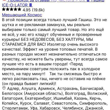
Промокод за отзывы
HQ
Чистота > 0%
🍫 Гашиш
ICE-O-LATOR 🍫
4.95
(19.6k)
Мерцающий Космос
В этой позиции всегда только лучший Гашиш. Это не
шутка и не рекламная замануха, мы реально
выбираем только самый лучший товар. Но это ещё
не всё, у нас его кладут обученные и проверенные
курьеры! БЕЗ НЕДОВЕСОВ, БЕЗ ХАЛТУРЫ, МЫ
СТАРАЕМСЯ ДЛЯ ВАС! Изолятор очень высокого
качества!. Эффект на уровне топовых печатей. В
разных городах может незначительно отличаться по
качеству, но можете быть уверены, тут всегда самое
лучшее что есть в вашем городе! -Перед
применением советуем положить пак в холодное
место, на пару минут!⠀ Так ты сможешь быстро и
легко распаковать гаш, ничего не оставив на плёнке
(он правда бывает липкий)!
Адлер, Алушта, Армянск, Астрахань, Бахчисарай,
Белогорск (Амурская область), Волгоград, Волжский,
Евпатория, Екатеринбург, Ишимбай, Казань, Керчь,
Копейск, Курск, Салават, Севастополь, Симферополь,
Стерлитамак, Уфа, Хабаровск, Челябинск, Джанкой,