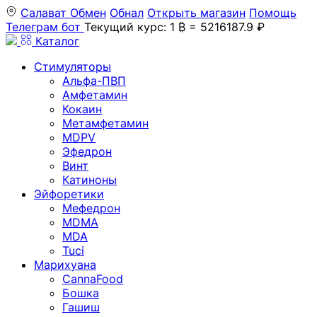
Салават
Обмен
Обнал
Открыть магазин
Помощь
Телеграм бот
Текущий курс: 1 ₿ = 5216187.9 ₽
Каталог
Стимуляторы
Альфа-ПВП
Амфетамин
Кокаин
Метамфетамин
MDPV
Эфедрон
Винт
Катиноны
Эйфоретики
Мефедрон
MDMA
MDA
Tuci
Марихуана
CannaFood
Бошка
Гашиш