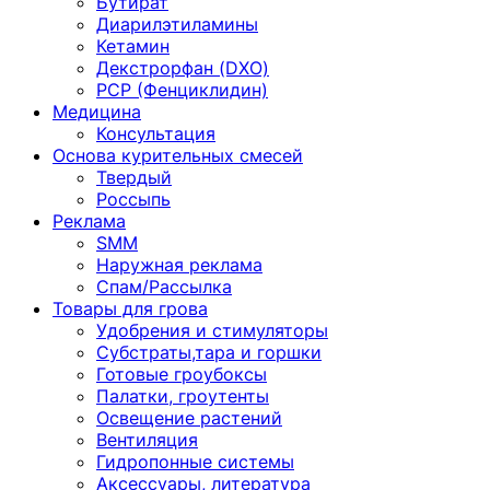
Бутират
Диарилэтиламины
Кетамин
Декстрорфан (DXO)
PCP (Фенциклидин)
Медицина
Консультация
Основа курительных смесей
Твердый
Россыпь
Реклама
SMM
Наружная реклама
Спам/Рассылка
Товары для грова
Удобрения и стимуляторы
Субстраты,тара и горшки
Готовые гроубоксы
Палатки, гроутенты
Освещение растений
Вентиляция
Гидропонные системы
Аксессуары, литература