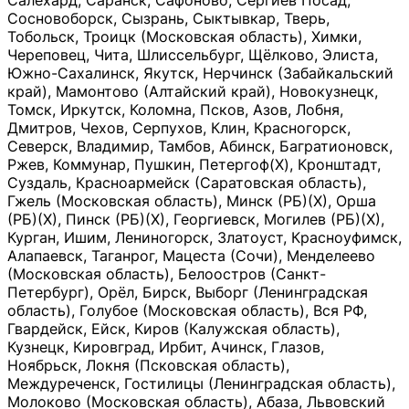
Салехард, Саранск, Сафоново, Сергиев Посад,
Сосновоборск, Сызрань, Сыктывкар, Тверь,
Тобольск, Троицк (Московская область), Химки,
Череповец, Чита, Шлиссельбург, Щёлково, Элиста,
Южно-Сахалинск, Якутск, Нерчинск (Забайкальский
край), Мамонтово (Алтайский край), Новокузнецк,
Томск, Иркутск, Коломна, Псков, Азов, Лобня,
Дмитров, Чехов, Серпухов, Клин, Красногорск,
Северск, Владимир, Тамбов, Абинск, Багратионовск,
Ржев, Коммунар, Пушкин, Петергоф(Х), Кронштадт,
Суздаль, Красноармейск (Саратовская область),
Гжель (Московская область), Минск (РБ)(Х), Орша
(РБ)(Х), Пинск (РБ)(Х), Георгиевск, Могилев (РБ)(Х),
Курган, Ишим, Лениногорск, Златоуст, Красноуфимск,
Алапаевск, Таганрог, Мацеста (Сочи), Менделеево
(Московская область), Белоостров (Санкт-
Петербург), Орёл, Бирск, Выборг (Ленинградская
область), Голубое (Московская область), Вся РФ,
Гвардейск, Ейск, Киров (Калужская область),
Кузнецк, Кировград, Ирбит, Ачинск, Глазов,
Ноябрьск, Локня (Псковская область),
Междуреченск, Гостилицы (Ленинградская область),
Молоково (Московская область), Абаза, Львовский