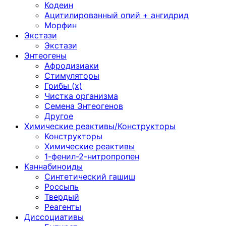
Кодеин
Ацитилированный опий + ангидрид
Морфин
Экстази
Экстази
Энтеогены
Афродизиаки
Стимуляторы
Грибы (х)
Чистка организма
Семена Энтеогенов
Другое
Химические реактивы/Конструкторы
Конструкторы
Химические реактивы
1-фенил-2-нитропропен
Каннабиноиды
Синтетический гашиш
Россыпь
Твердый
Реагенты
Диссоциативы