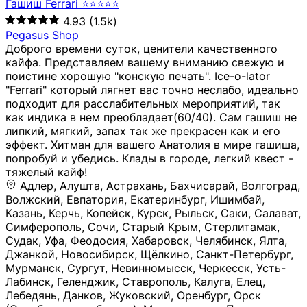
Гашиш Ferrari ⭐⭐⭐⭐⭐
4.93
(1.5k)
Pegasus Shop
Доброго времени суток, ценители качественного
кайфа. Представляем вашему вниманию свежую и
поистине хорошую "конскую печать". Ice-o-lator
"Ferrari" который лягнет вас точно неслабо, идеально
подходит для расслабительных мероприятий, так
как индика в нем преобладает(60/40). Сам гашиш не
липкий, мягкий, запах так же прекрасен как и его
эффект. Хитман для вашего Анатолия в мире гашиша,
попробуй и убедись. Клады в городе, легкий квест -
тяжелый кайф!
Адлер, Алушта, Астрахань, Бахчисарай, Волгоград, Волжский, Евпатория, Екатеринбург, Ишимбай, Казань, Керчь, Копейск, Курск, Рыльск, Саки, Салават, Симферополь, Сочи, Старый Крым, Стерлитамак, Судак, Уфа, Феодосия, Хабаровск, Челябинск, Ялта, Джанкой, Новосибирск, Щёлкино, Санкт-Петербург, Мурманск, Сургут, Невинномысск, Черкесск, Усть-Лабинск, Геленджик, Ставрополь, Калуга, Елец, Лебедянь, Данков, Жуковский, Оренбург, Орск (Оренбургская область), Магнитогорск, Пермь, Зеленоград, Солнечногорск, Нижний Новгород, Лысково, Заволжье, Кстово, Балахна (Нижегородская область), Богородск, Бор (Нижегородская область), Саратов, Энгельс, Ижевск, Тюмень, Ростов-на-Дону, Шахты, Новочеркасск, Батайск, Аксай, Люберцы, Истра, Москва, Армавир, Краснодар, Магадан, Самара, Анапа, Славянск-на-Кубани, Чаплыгин, Липецк, Нижний Тагил, Орехово-Зуево, Усть-Джегута, Лянтор, Нефтеюганск, Пыть-Ях, Урень, Ветлуга, Шахунья, Новороссийск, Крымск, Тимашёвск, Тольятти, Воткинск, Звенигород, Руза, Можайск, Белгород, Воронеж, Соликамск, Нытва, Лысьва (Пермский край), Чусовой, Кунгур, Краснокамск, Миасс, Губаха, Тула, Новомосковск, Донской, Омск, Льгов, Мытищи, Королёв, Ивантеевка, Балашиха, Семилуки, Кудымкар, Старый Оскол, Оса (Пермский край), Одинцово (Московская область), Ханты-Мансийск, Лабинск, Темрюк, Курганинск, Белореченск (Краснодарский край), Алупкa, Губкин, Рязань, Калининград, Усть-Илимск, Фрязино, Минеральные Воды, Пятигорск, Кострома, Ярославль, Коркино, Верхняя Пышма, Подольск, Красноярск, Смоленск, Долгопрудный, Чебоксары, Калачинск, Канск, Киров (Кировская область), Вологда, Рославль, Владивосток, Обнинск, Балабаново (Калужская область), Малоярославец, Брянск, Видное, Ярцево, Вязьма, Гагарин, Приволжск, Фурманов, Чайковский, Кинешма, Горячий Ключ, Улан-Удэ, Туймазы, Дюртюли, Альметьевск, Нефтекамск, Хадыженск, Апшеронск, Майкоп, Уссурийск, Ульяновск, Гатчина, Луга (Ленинградская область), Надым, Ногинск, Электросталь, Железнодорожный (Московская область), Бутурлиновка, Кириллов, Краснознаменск (Калиниградская область), Мышкин, Томмот, Холм, Абакан, Абдулино, Агидель, Агрыз, Адыгейск, Азнакаево, Алатырь, Алдан, Алейск, Александров, Александровск, Алексеевка (Белгородская обл.), Алексин, Амурск, Анадырь, Ангарск, Андреаполь, Анжеро-Судженск, Анива, Апатиты, Арамиль, Ардон, Арзамас, Аркадак, Арсеньев, Артём, Артёмовский, Архангельск, Асбест, Асино, Аткарск, Ахтубинск, Аша, Бабаево (Вологодская область), Бавлы (Республика Татарстан), Байкальск, Бакал, Баксан, Балаклава, Балаково (Саратовская область), Балашов (Саратовская область), Балтийск, Барабинск, Барнаул, Барыш (Ульяновская область), Бежецк, Белая Калитва (Ростовская область), Белебей, Белогорск (Крым), Белозерск, Белокуриха, Беломорск, Белоозёрский (Московская область), Белорецк (Республика Башкортостан), Кызыл, Белоярский (Ханты-Мансийский АО), Бердск, Березники (Пермский край), Берёзовский (Кемеровская область), Берёзовский (Свердловская область), Беслан, Бийск, Бикин, Билибино, Биробиджан, Благовещенск (Амурская область), Благовещенск (Башкортостан), Бобров, Богородицк, Боготол, Богучар, Бокситогорск (Ленинградская область), Бологое (Тверская область), Болхов, Большой Камень (Приморский край), Борисоглебск (Воронежская область), Боровичи (Новгородская область), Боровск, Бородино, Братск, Бронницы (Московская область), Бугульма (Республика Татарстан), Бугуруслан (Оренбургская область), Буинск, Буй, Буйнакск, Валдай, Валуйки, Велиж, Великие Луки, Великий Новгород, Великий Устюг, Вельск, Венёв, Верещагино, Верхнеуральск, Верхний Уфалей, Верхняя Салда, Верхняя Тура, Весьегонск, Вилючинск, Вихоревка, Вичуга, Владикавказ, Волгодонск, Волгореченск, Володарск, Волосово, Волчанск, Вольск, Воркута, Ворсма, Всеволожск (Ленинградская область), Вуктыл, Выкса, Высоковск, Высоцк, Вытегра, Вышний Волочёк, Вяземский, Вязники, Вятские Поляны, Нея, Шилка, Гаврилов Посад, Гаврилов-Ям, Гай, Галич, Гдов, Голицыно, Горно-Алтайск, Горнозаводск, Горняк, Городец, Гороховец, Гремячинск, Грозный, Грязи, Грязовец, Губкинский, Гуково, Гулькевичи, Гурьевск (Калининградская область), Гурьевск (Кемеровская область), Гусев, Гусь-Хрустальный, Давлеканово, Далматово, Дальнегорск, Дегтярск, Дедовск, Демидов, Дербент, Десногорск, Дзержинск, Дзержинский (Московская область), Дивногорск, Димитровград, Дмитровск, Дно, Добрянка, Долинск, Домодедово, Донецк (ДНР), Дорогобуж, Дрезна, Дубна, Дудинка, Духовщина, Дятьково, Егорьевск, Елабуга, Елизово, Ельня (Будет изменено название), Емва, Енисейск, Ермолино, Ершов, Ессентуки, Ефремов, Железноводск, Железногорск (Красноярский край), Железногорск (Курская область), Железногорск-Илимский, Жигулёвск, Жиздра, Жирновск, Жуков, Жуковка, Заводоуковск, Заволжск, Задонск, Заинск, Заозёрный, Заозёрск, Западная Двина, Заполярный, Зарайск, Заречный (Пензенская область), Заречный (Свердловская область), Заринск, Звенигово, Зверево, Зеленогорск ( Ленинградская обл. ), Зеленоградск, Зеленодольск, Зеленокумск, Зерноград, Зима, Змеиногорск, Зубцов, Ивангород, Иваново, Ивдель, Избербаш, Изобильный, Иланский, Инза, Инкерман, Инта, Ипатово, Искитим, Йошкар-Ола, Кадников, Калач, Калач-на-Дону, Калининск, Калтан, Калязин, Камбарка, Каменка (Пензенская область), Каменногорск (Ленинградская область), Каменск-Уральский, Каменск-Шахтинский, Камень-на-Оби, Камешково, Камышин, Канаш, Кандалакша, Карабаново, Карабаш, Карачаевск, Каргат, Каргополь, Карпинск, Карталы, Касимов, Касли, Каспийск, Катав-Ивановск, Катайск, Качканар, Кашин, Кашира, Кемерово, Кемь, Кизел, Кизилюрт, Кизляр, Кимовск, Кимры, Кингисепп, Кинель, Киреевск, Киренск, Киржач, Кириши, Кирово-Чепецк, Кировск (Ленинградская область), Кировск (Мурманская область), Кирсанов, Киселёвск, Кисловодск, Климовск, Клинцы, Княгинино, Ковдор, Ковров, Когалым, Козельск, Козьмодемьянск, Кола, Кологрив, Колпашево, Колпино, Кольчугино, Комсомольск, Комсомольск-на-Амуре, Конаково, Кондопога, Кондрово, Константиновск, Кораблино, Кореновск, Корсаков, Коряжма, Костерёво, Костомукша, Котельники, Котельниково, Котельнич, Котлас, Котовск, Кохма, Красноармейск (Московская область), Краснозаводск, Краснознаменск (Московская область), Краснокаменск, Краснослободск (Волгоградская область), Краснотурьинск, Красноуральск, Красный Сулин, Кремёнки, Кропоткин, Кубинка, Кувшиново (Тверская область), Кудрово, Кулебаки, Кумертау, Курлово, Куровское, Куртамыш, Курчатов, Куса, Кушва, Кыштым, Лабытнанги, Лагань, Лаишево (Республика Татарстан), Лакинск, Лангепас, Лахденпохья, Ленинск-Кузнецкий, Ленск (Республика Саха), Лермонтов (Ставропольский край), Лесозаводск (Приморский край), Лесосибирск, Ливны (Орловская область), Ликино-Дулёво, Липки (Тульская область), Лиски (Воронежская область), Лихославль, Лодейное Поле, Ломоносов (Санкт-Петербург), Лосино-Петровский, Лукоянов, Луховицы, Лыткарино, Любань (Ленинградская область), Любим, Людиново, Магас, Майский, Макаров, Малая Вишера, Малгобек, Мамадыш, Мамоново, Мантурово, Маркс, Махачкала, Мглин, Мегион, Медвежьегорск, Медногорск, Медынь, Меленки, Мелеуз, Менделеевск, Мещовск, Микунь, Миллерово, Минусинск, Миньяр, Мирный (Архангельская область), Мирный (Якутия), Михайловка (Город), Михайловск (Свердловская область), Михайловск (Ставропольский край), Могоча, Можга, Моздок, Мончегорск, Морозовск, Моршанск, Мосальск, Муравленко, Мурино, Муром, Мценск, Мыски, Набережные Челны, Навашино (Нижегородская область), Назарово (Красноярский край), Назрань, Нальчик, Наро-Фоминск, Нарткала, Нарьян-Мар, Находка, Невель (Псковская область), Невельск, Невьянск, Нелидово (Тверская область), Неман, Нерехта (Костромская область), Нерюнгри, Нестеров, Нефтегорск (Самарская область), Нефтекумск, Нижневартовск, Нижнекамск (Республика Татарстан), Нижнеудинск, Нижние Серги, Нижний Ломов, Нижняя Тура, Николаевск-на-Амуре, Никольск (Вологодская область), Никольск (Пензенская область), Новая Ладога, Новая Ляля, Новоалександровск, Новоалтайск, Нововоронеж, Новодвинск, Новозыбков, Новокубанск, Новокуйбышевск, Новомичуринск, Новопавловск, Новоржев, Новосокольники, Новотроицк, Новоульяновск, Новоуральск, Новохопёрск, Новочебоксарск, Новошахтинск, Новый Оскол, Новый Уренгой, Норильск, Нурлат, Нягань, Нязепетровск, Няндома, Облучье, Обоянь, Озёрск (Калининградская область), Озёрск (Челябинская область), Озёры, Октябрьск (Самарская область), Октябрьский (Башкортостан), Окуловка (Новгородская область), Оленегорск, Олонец, Онега, Опочка, Осинники, Осташков, Остров, Острогожск, Отрадный, Оха, Павлово, Павловск (Воронежская область), Павловск (Санкт-Петербург), Павловский Посад, Партизанск, Певек, Пенза, Первоуральск, Перевоз, Пересвет, Переславль-Залесский, Пестово (Новгородская область), Петрозаводск, Петропавловск-Камчатский, Печоры, Пикалёво, Пионерский, Питкяранта, Плавск, Плёс, Подпорожье, Покачи, Покров, Покровск, Полесск, Полысаево, Полярные Зори, Полярный, Поронайск, Порхов, Похвистнево, Почеп, Починок, Пошехонье, Правдинск, Приморск (Калининградская область), Приморско-Ахтарск, Приозерск, Прокопьевск, Протвино, Прохладный, Пугачёв, Пудож, Пустошка, Пушкино, Пущино, Пыталово, Радужный (Владимирская область), Радужный (Ханты-Мансийский АО), Райчихинск, Раменское, Рассказово, Ревда, Реж, Реутов, Родники, Россошь, Ростов (Ярославская обл.), Рошаль, Ртищево, Рубцовск, Рузаевка, Рыбинск, Рыбное, Ряжск, Салехард, Сальск, Саранск, Сарапул, Саров, Сасово, Сатка, Сафоново, Саяногорск, Саянск, Светлогорск, Светлоград, Светлый, Светогорск (Ленинградская область), Свободный, Себеж, Северобайкальск, Северодвинск, Североуральск, Сегежа, Семикаракорск, Сенгилей, Серафимович, Сергач, Сергиев Посад, Сердобск, Сертолово (Ленинградская область), Сестрорецк (Ленинградская область), Сибай, Скопин, Славгород, Сланцы, Слободской, Слюдянка, Собинка, Советск (Кировская область), Советск (Калининградская область), Советск (Тульская область), Советская Гавань, Советский (Ханты-Мансийский АО), Сокол (Вологодская область), Солигалич, Соль-Илецк, Сольцы, Сортавала, Сосенский, Сосновоборск, Сосновый Бор (Ленинградская область), Сосногорск, Спас-Клепики, Спасск-Рязанский, С