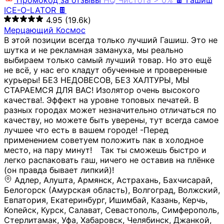
Промокод за отзывы
HQ
Чистота > 0%
🍫 Гашиш
ICE-O-LATOR 🍫
4.95
(19.6k)
Мерцающий Космос
В этой позиции всегда только лучший Гашиш. Это не
шутка и не рекламная замануха, мы реально
выбираем только самый лучший товар. Но это ещё
не всё, у нас его кладут обученные и проверенные
курьеры! БЕЗ НЕДОВЕСОВ, БЕЗ ХАЛТУРЫ, МЫ
СТАРАЕМСЯ ДЛЯ ВАС! Изолятор очень высокого
качества!. Эффект на уровне топовых печатей. В
разных городах может незначительно отличаться по
качеству, но можете быть уверены, тут всегда самое
лучшее что есть в вашем городе! -Перед
применением советуем положить пак в холодное
место, на пару минут!⠀ Так ты сможешь быстро и
легко распаковать гаш, ничего не оставив на плёнке
(он правда бывает липкий)!
Адлер, Алушта, Армянск, Астрахань, Бахчисарай,
Белогорск (Амурская область), Волгоград, Волжский,
Евпатория, Екатеринбург, Ишимбай, Казань, Керчь,
Копейск, Курск, Салават, Севастополь, Симферополь,
Стерлитамак, Уфа, Хабаровск, Челябинск, Джанкой,