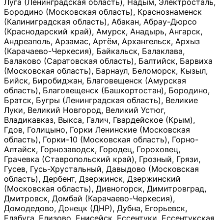
Луга (Ленинградская область), Надым, Электросталь,
Бородино (Московская область), Краснознаменск
(Калиниградская область), Абакан, Абрау-Дюрсо
(Краснодарский край), Амурск, Анадырь, Ангарск,
Андреаполь, Арзамас, Артём, Архангельск, Архыз
(Карачаево-Черкесия), Байкальск, Балаклава,
Балаково (Саратовская область), Балтийск, Барвиха
(Московская область), Барнаул, Беломорск, Кызыл,
Бийск, Биробиджан, Благовещенск (Амурская
область), Благовещенск (Башкортостан), Бородино,
Братск, Бугры (Ленинградская область), Великие
Луки, Великий Новгород, Великий Устюг,
Владикавказ, Выкса, Галич, Гвардейское (Крым),
Гдов, Голицыно, Горки Ленинские (Московская
область), Горки-10 (Московская область), Горно-
Алтайск, Горнозаводск, Городец, Гороховец,
Грачевка (Ставропольский край), Грозный, Грязи,
Гусев, Гусь-Хрустальный, Давыдово (Московская
область), Дербент, Дзержинск, Дзержинский
(Московская область), Дивногорск, Димитровград,
Дмитровск, Домбай (Карачаево-Черкесия),
Домодедово, Донецк (ДНР), Дубна, Егорьевск,
Елабуга, Елизово, Енисейск, Ессентуки, Ессентукская