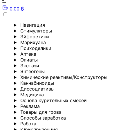
0.00 ₿
Навигация
Стимуляторы
Эйфоретики
Марихуана
Психоделики
Аптека
Опиаты
Экстази
Энтеогены
Химические реактивы/Конструкторы
Каннабиноиды
Диссоциативы
Медицина
Основа курительных смесей
Реклама
Товары для грова
Способы заработка
Работа
Юриспруденция