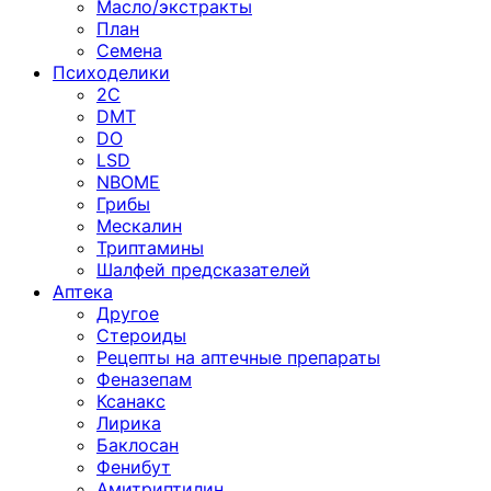
Масло/экстракты
План
Семена
Психоделики
2C
DMT
DO
LSD
NBOME
Грибы
Мескалин
Триптамины
Шалфей предсказателей
Аптека
Другое
Стероиды
Рецепты на аптечные препараты
Феназепам
Ксанакс
Лирика
Баклосан
Фенибут
Амитриптилин