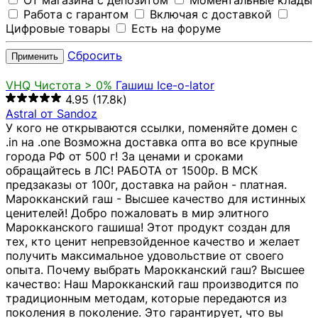
От магазина с депозитом
Моментальные клады
Работа с гарантом
Включая с доставкой
Цифровые товары
Есть на форуме
Сбросить
Применить
VHQ
Чистота > 0%
Гашиш Ice-o-lator
4.95
(17.8k)
Astral от Sandoz
У кого не открываются ссылки, поменяйте домен с
.in на .one Возможна доставка опта во все крупные
города РФ от 500 г! За ценами и сроками
обращайтесь в ЛС! РАБОТА от 1500р. В МСК
предзаказы от 100г, доставка на район - платная.
Марокканский гаш - Высшее качество для истинных
ценителей! Добро пожаловать в мир элитного
Марокканского гашиша! Этот продукт создан для
тех, кто ценит непревзойденное качество и желает
получить максимальное удовольствие от своего
опыта. Почему выбрать Марокканский гаш? Высшее
качество: Наш Марокканский гаш производится по
традиционным методам, которые передаются из
поколения в поколение. Это гарантирует, что вы