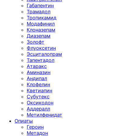
Габапентин
Трамадол
Тропикамид
Модафинил
Клоназепам
Диазепам
Золофт
Флуоксетин
Эсциталопрам
Тапентадол
Атаракс
Аминазин
Андипал
Клофелин
Кветиапин
Субутекс
Оксикодон
Аддералл
Метилфенидат
Опиаты
Героин
Метадон