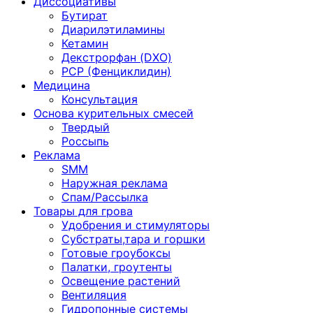
Диссоциативы
Бутират
Диарилэтиламины
Кетамин
Декстрорфан (DXO)
PCP (Фенциклидин)
Медицина
Консультация
Основа курительных смесей
Твердый
Россыпь
Реклама
SMM
Наружная реклама
Спам/Рассылка
Товары для грова
Удобрения и стимуляторы
Субстраты,тара и горшки
Готовые гроубоксы
Палатки, гроутенты
Освещение растений
Вентиляция
Гидропонные системы