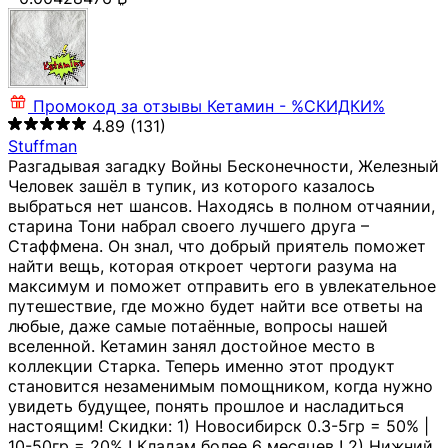
Промокод за отзывы
Кетамин - %СКИДКИ%
4.89
(131)
Stuffman
Разгадывая загадку Войны Бесконечности, Железный
Человек зашёл в тупик, из которого казалось
выбраться нет шансов. Находясь в полном отчаянии,
старина Тони набрал своего лучшего друга –
Стаффмена. Он знал, что добрый приятель поможет
найти вещь, которая откроет чертоги разума на
максимум и поможет отправить его в увлекательное
путешествие, где можно будет найти все ответы на
любые, даже самые потаённые, вопросы нашей
вселенной. Кетамин занял достойное место в
коллекции Старка. Теперь именно этот продукт
становится незаменимым помощником, когда нужно
увидеть будущее, понять прошлое и насладиться
настоящим! Скидки: 1) Новосибирск 0.3-5гр = 50% |
10-50гр = 20% ! Кладам более 6 месяцев ! 2) Нижний