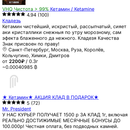
VHQ
Чистота > 99%
Кетамин / Ketamine
4.94
(100)
Кладезь
Кетамин чистейший, искристый, рассыпчатый, сияет
аки кристаллики снежныя по утру морозному, сам
эфекта блаженного да нежного. Кладезя Качества
Знак присвоен по праву!
Санкт-Петербург, Москва, Руза, Королёв,
Кольчугино, Химки, Дмитров
от
2200₽
/ 0.3г
~0.00040985 ₿
★ Кетамин★ АКЦИЯ КЛАД В ПОДАРОК★
5
(72)
Mr. President
У НАС КУРЬЕР ПОЛУЧАЕТ 1500 р ЗА КЛАД 1г, включая
РЕАЛЬНО ДОСТИЖИМЫЕ МЕСЯЧНЫЕ БОНУСЫ ДО
100.000р! Честная оплата, без подводных камней.