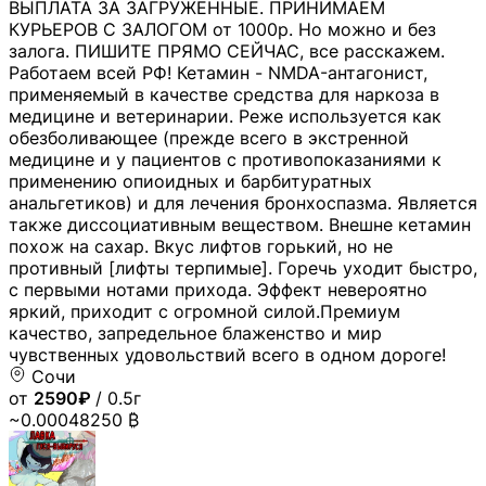
ВЫПЛАТА ЗА ЗАГРУЖЕННЫЕ. ПРИНИМАЕМ
КУРЬЕРОВ С ЗАЛОГОМ от 1000р. Но можно и без
залога. ПИШИТЕ ПРЯМО СЕЙЧАС, все расскажем.
Работаем всей РФ! Кетамин - NMDA-антагонист,
применяемый в качестве средства для наркоза в
медицине и ветеринарии. Реже используется как
обезболивающее (прежде всего в экстренной
медицине и у пациентов с противопоказаниями к
применению опиоидных и барбитуратных
анальгетиков) и для лечения бронхоспазма. Является
также диссоциативным веществом. Внешне кетамин
похож на сахар. Вкус лифтов горький, но не
противный [лифты терпимые]. Горечь уходит быстро,
с первыми нотами прихода. Эффект невероятно
яркий, приходит с огромной силой.Премиум
качество, запредельное блаженство и мир
чувственных удовольствий всего в одном дороге!
Сочи
от
2590₽
/ 0.5г
~0.00048250 ₿