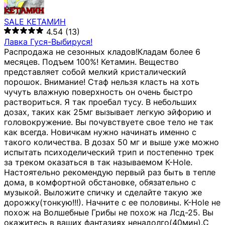
SALE КЕТАМИН
4.54
(13)
Лавка Гуся-Выбируся!
Распродажа не сезонных кладов!Кладам более 6
месяцев. Подъем 100%! Кетамин. Вещество
представляет собой мелкий кристалический
порошок. Внимание! Стаф нельзя класть на хоть
чучуть влажную поверхность он очень быстро
раствориться. Я так проебал тусу. В небольших
дозах, таких как 25мг вызывает легкую эйфорию и
головокружение. Вы почувствуете свое тело не так
как всегда. Новичкам нужно начинать именно с
такого количества. В дозах 50 мг и выше уже можно
испытать психоделический трип и постепенно трек
за треком оказаться в так называемом К-Hole.
Настоятельно рекомендую первый раз быть в тепле
дома, в комфортной обстановке, обязательно с
музыкой. Выложите спичку и сделайте такую же
дорожку(тонкую!!!). Начните с ее половины. K-Hole не
похож на Волшебные Грибы не похож на Лсд-25. Вы
окажитесь в ваших фантазиях ненадолго(40мин).С