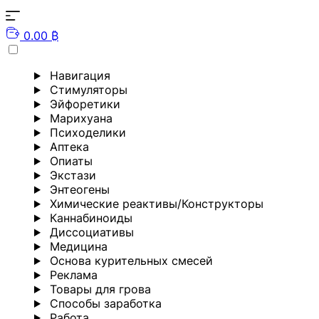
0.00 ₿
Навигация
Стимуляторы
Эйфоретики
Марихуана
Психоделики
Аптека
Опиаты
Экстази
Энтеогены
Химические реактивы/Конструкторы
Каннабиноиды
Диссоциативы
Медицина
Основа курительных смесей
Реклама
Товары для грова
Способы заработка
Работа