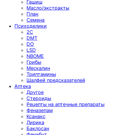
Гашиш
Масло/экстракты
План
Семена
Психоделики
2C
DMT
DO
LSD
NBOME
Грибы
Мескалин
Триптамины
Шалфей предсказателей
Аптека
Другое
Стероиды
Рецепты на аптечные препараты
Феназепам
Ксанакс
Лирика
Баклосан
Фенибут