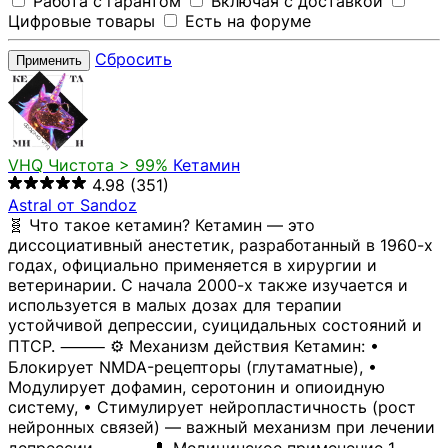
Работа с гарантом
Включая с доставкой
Цифровые товары
Есть на форуме
Сбросить
Применить
VHQ
Чистота > 99%
Кетамин
4.98
(351)
Astral от Sandoz
🧬 Что такое кетамин? Кетамин — это
диссоциативный анестетик, разработанный в 1960-х
годах, официально применяется в хирургии и
ветеринарии. С начала 2000-х также изучается и
используется в малых дозах для терапии
устойчивой депрессии, суицидальных состояний и
ПТСР. ⸻ ⚙️ Механизм действия Кетамин: •
Блокирует NMDA-рецепторы (глутаматные), •
Модулирует дофамин, серотонин и опиоидную
систему, • Стимулирует нейропластичность (рост
нейронных связей) — важный механизм при лечении