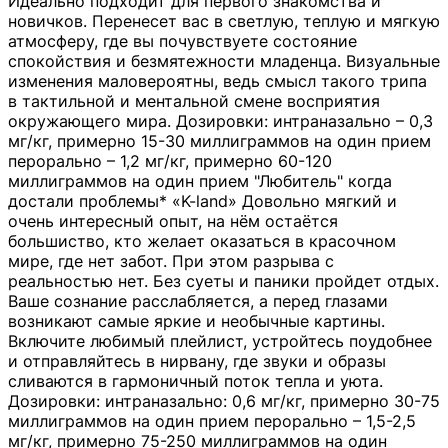
Идеально подходит для первого знакомства и
новичков. Перенесет вас в светлую, теплую и мягкую
атмосферу, где вы почувствуете состояние
спокойствия и безмятежности младенца. Визуальные
изменения маловероятны, ведь смысл такого трипа
в тактильной и ментальной смене восприятия
окружающего мира. Дозировки: интраназально – 0,3
мг/кг, примерно 15-30 миллиграммов на один прием
перорально – 1,2 мг/кг, примерно 60-120
миллиграммов на один прием "Любитель" когда
достали проблемы* «K-land» Довольно мягкий и
очень интересный опыт, на нём остаётся
большиство, кто желает оказаться в красочном
мире, где нет забот. При этом разрыва с
реальностью нет. Без суеты и паники пройдет отдых.
Ваше сознание расслабляется, а перед глазами
возникают самые яркие и необычные картины.
Включите любимый плейлист, устройтесь поудобнее
и отправляйтесь в нирвану, где звуки и образы
сливаются в гармоничный поток тепла и уюта.
Дозировки: интраназально: 0,6 мг/кг, примерно 30-75
миллиграммов на один прием перорально – 1,5-2,5
мг/кг, примерно 75-250 миллиграммов на один