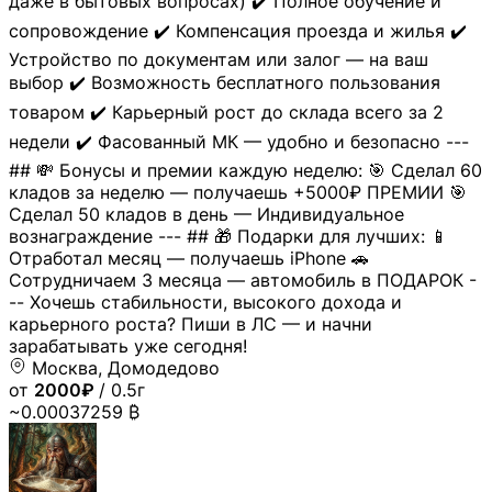
даже в бытовых вопросах) ✔️ Полное обучение и
сопровождение ✔️ Компенсация проезда и жилья ✔️
Устройство по документам или залог — на ваш
выбор ✔️ Возможность бесплатного пользования
товаром ✔️ Карьерный рост до склада всего за 2
недели ✔️ Фасованный МК — удобно и безопасно ---
## 💸 Бонусы и премии каждую неделю: 🎯 Сделал 60
кладов за неделю — получаешь +5000₽ ПРЕМИИ 🎯
Сделал 50 кладов в день — Индивидуальное
вознаграждение --- ## 🎁 Подарки для лучших: 📱
Отработал месяц — получаешь iPhone 🚗
Сотрудничаем 3 месяца — автомобиль в ПОДАРОК -
-- Хочешь стабильности, высокого дохода и
карьерного роста? Пиши в ЛС — и начни
зарабатывать уже сегодня!
Москва, Домодедово
от
2000₽
/ 0.5г
~0.00037259 ₿