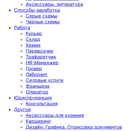
Аксессуары, литература
Способы заработка
Серые схемы
Черные схемы
Работа
Курьер
Склад
Химик
Перевозчик
Трафаретчик
HR-Менеджер
Гровер
Лаборант
Силовые услуги
Франшиза
Оператор
Юриспруденция
Консультация
Другoе
Аксессуары для курения
Каршеринг
Дизайн. Графика. Отрисовка документов