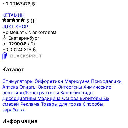
~0.00167478 ₿
КЕТАМИН
5
(1)
JUST SHOP
Не мешать с алкоголем
Екатеринбург
от
12900₽
/ 2г
~0.00240319 ₿
Каталог
Стимуляторы
Эйфоретики
Марихуана
Психоделики
Аптека
Опиаты
Экстази
Энтеогены
Химические
реактивы/Конструкторы
Каннабиноиды
Диссоциативы
Медицина
Основа курительных
смесей
Реклама
Товары для грова
Способы
заработка
Информация