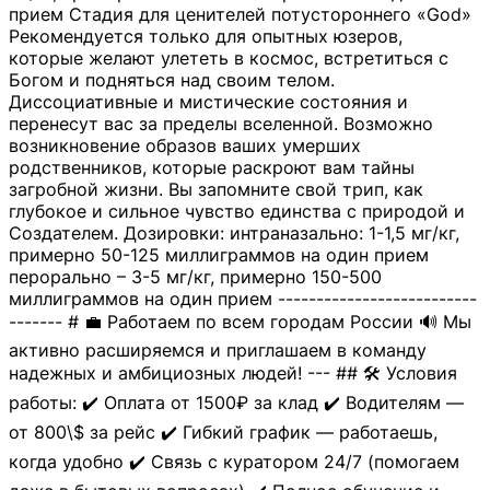
прием Стадия для ценителей потустороннего «God»
Рекомендуется только для опытных юзеров,
которые желают улететь в космос, встретиться с
Богом и подняться над своим телом.
Диссоциативные и мистические состояния и
перенесут вас за пределы вселенной. Возможно
возникновение образов ваших умерших
родственников, которые раскроют вам тайны
загробной жизни. Вы запомните свой трип, как
глубокое и сильное чувство единства с природой и
Создателем. Дозировки: интраназально: 1-1,5 мг/кг,
примерно 50-125 миллиграммов на один прием
перорально – 3-5 мг/кг, примерно 150-500
миллиграммов на один прием --------------------------
------- # 💼 Работаем по всем городам России 🔊 Мы
активно расширяемся и приглашаем в команду
надежных и амбициозных людей! --- ## 🛠 Условия
работы: ✔️ Оплата от 1500₽ за клад ✔️ Водителям —
от 800\$ за рейс ✔️ Гибкий график — работаешь,
когда удобно ✔️ Связь с куратором 24/7 (помогаем