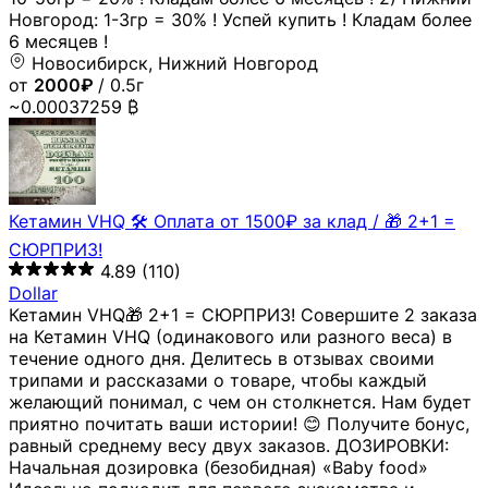
Новгород: 1-3гр = 30% ! Успей купить ! Кладам более
6 месяцев !
Новосибирск, Нижний Новгород
от
2000₽
/ 0.5г
~0.00037259 ₿
Кетамин VHQ 🛠 Оплата от 1500₽ за клад / 🎁 2+1 =
СЮРПРИЗ!
4.89
(110)
Dollar
Кетамин VHQ🎁 2+1 = СЮРПРИЗ! Совершите 2 заказа
на Кетамин VHQ (одинакового или разного веса) в
течение одного дня. Делитесь в отзывах своими
трипами и рассказами о товаре, чтобы каждый
желающий понимал, с чем он столкнется. Нам будет
приятно почитать ваши истории! 😊 Получите бонус,
равный среднему весу двух заказов. ДОЗИРОВКИ:
Начальная дозировка (безобидная) «Baby food»