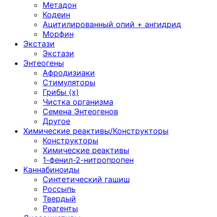
Метадон
Кодеин
Ацитилированный опий + ангидрид
Морфин
Экстази
Экстази
Энтеогены
Афродизиаки
Стимуляторы
Грибы (х)
Чистка организма
Семена Энтеогенов
Другое
Химические реактивы/Конструкторы
Конструкторы
Химические реактивы
1-фенил-2-нитропропен
Каннабиноиды
Синтетический гашиш
Россыпь
Твердый
Реагенты