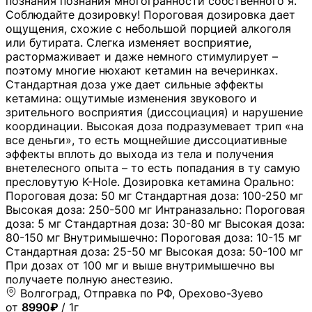
познания познания многогранности собственного я.
Соблюдайте дозировку! Пороговая дозировка дает
ощущения, схожие с небольшой порцией алкоголя
или бутирата. Слегка изменяет восприятие,
растормаживает и даже немного стимулирует –
поэтому многие нюхают кетамин на вечеринках.
Стандартная доза уже дает сильные эффекты
кетамина: ощутимые изменения звукового и
зрительного восприятия (диссоциация) и нарушение
координации. Высокая доза подразумевает трип «на
все деньги», то есть мощнейшие диссоциативные
эффекты вплоть до выхода из тела и получения
внетелесного опыта – то есть попадания в ту самую
пресловутую K-Hole. Дозировка кетамина Орально:
Пороговая доза: 50 мг Стандартная доза: 100-250 мг
Высокая доза: 250-500 мг Интраназально: Пороговая
доза: 5 мг Стандартная доза: 30-80 мг Высокая доза:
80-150 мг Внутримышечно: Пороговая доза: 10-15 мг
Стандартная доза: 25-50 мг Высокая доза: 50-100 мг
При дозах от 100 мг и выше внутримышечно вы
получаете полную анестезию.
Волгоград, Отправка по РФ, Орехово-Зуево
от
8990₽
/ 1г