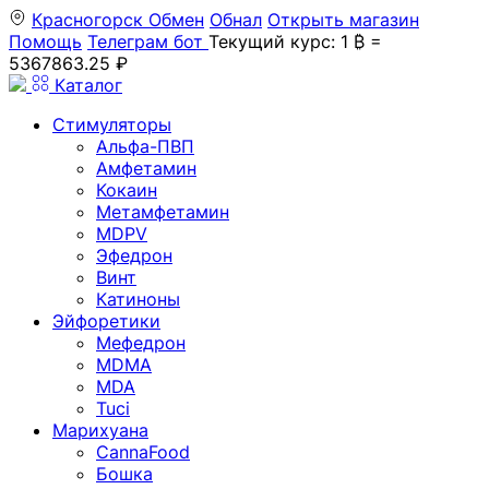
Красногорск
Обмен
Обнал
Открыть магазин
Помощь
Телеграм бот
Текущий курс: 1 ₿ =
5367863.25 ₽
Каталог
Стимуляторы
Альфа-ПВП
Амфетамин
Кокаин
Метамфетамин
MDPV
Эфедрон
Винт
Катиноны
Эйфоретики
Мефедрон
MDMA
MDA
Tuci
Марихуана
CannaFood
Бошка