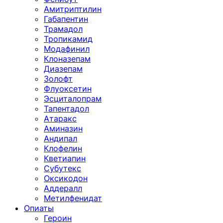
Амитриптилин
Габапентин
Трамадол
Тропикамид
Модафинил
Клоназепам
Диазепам
Золофт
Флуоксетин
Эсциталопрам
Тапентадол
Атаракс
Аминазин
Андипал
Клофелин
Кветиапин
Субутекс
Оксикодон
Аддералл
Метилфенидат
Опиаты
Героин