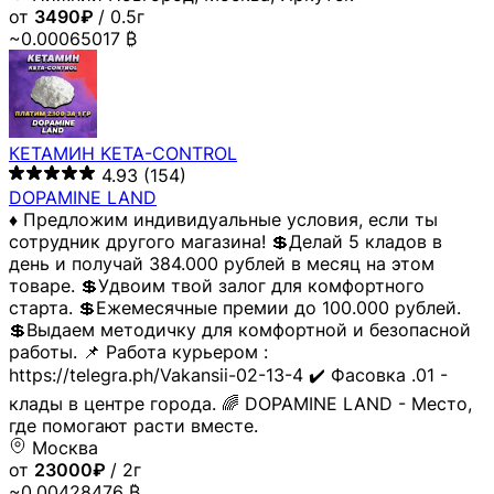
от
3490₽
/ 0.5г
~0.00065017 ₿
КЕТАМИН KETA-CONTROL
4.93
(154)
DOPAMINE LAND
♦️ Предложим индивидуальные условия, если ты
сотрудник другого магазина! 💲Делай 5 кладов в
день и получай 384.000 рублей в месяц на этом
товаре. 💲Удвоим твой залог для комфортного
старта. 💲Ежемесячные премии до 100.000 рублей.
💲Выдаем методичку для комфортной и безопасной
работы. 📌 Работа курьером :
https://telegra.ph/Vakansii-02-13-4 ✔️ Фасовка .01 -
клады в центре города. 🌈 DOPAMINE LAND - Место,
где помогают расти вместе.
Москва
от
23000₽
/ 2г
~0.00428476 ₿