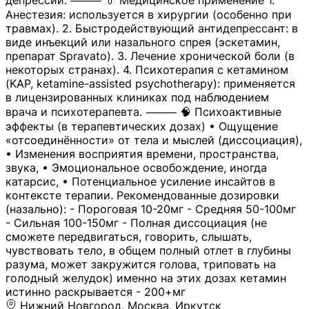
депрессии. ⸻ 💊 Медицинское применение 1.
Анестезия: используется в хирургии (особенно при
травмах). 2. Быстродействующий антидепрессант: в
виде инъекций или назального спрея (эскетамин,
препарат Spravato). 3. Лечение хронической боли (в
некоторых странах). 4. Психотерапия с кетамином
(KAP, ketamine-assisted psychotherapy): применяется
в лицензированных клиниках под наблюдением
врача и психотерапевта. ⸻ 🧠 Психоактивные
эффекты (в терапевтических дозах) • Ощущение
«отсоединённости» от тела и мыслей (диссоциация),
• Изменения восприятия времени, пространства,
звука, • Эмоциональное освобождение, иногда
катарсис, • Потенциальное усиление инсайтов в
контексте терапии. Рекомендованные дозировки
(назально): - Пороговая 10-20мг - Средняя 50-100мг
- Сильная 100-150мг - Полная диссоциация (не
сможете передвигаться, говорить, слышать,
чувствовать тело, в общем полный отлет в глубины
разума, может закружится голова, триповать на
голодный желудок) именно на этих дозах кетамин
истинно раскрывается - 200+мг
Нижний Новгород, Москва, Иркутск