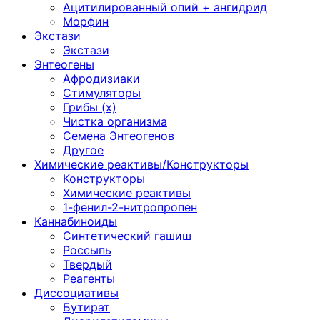
Ацитилированный опий + ангидрид
Морфин
Экстази
Экстази
Энтеогены
Афродизиаки
Стимуляторы
Грибы (х)
Чистка организма
Семена Энтеогенов
Другое
Химические реактивы/Конструкторы
Конструкторы
Химические реактивы
1-фенил-2-нитропропен
Каннабиноиды
Синтетический гашиш
Россыпь
Твердый
Реагенты
Диссоциативы
Бутират