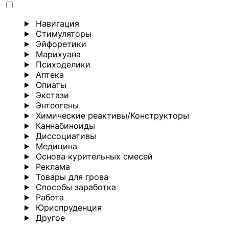
Навигация
Стимуляторы
Эйфоретики
Марихуана
Психоделики
Аптека
Опиаты
Экстази
Энтеогены
Химические реактивы/Конструкторы
Каннабиноиды
Диссоциативы
Медицина
Основа курительных смесей
Реклама
Товары для грова
Способы заработка
Работа
Юриспруденция
Другoе