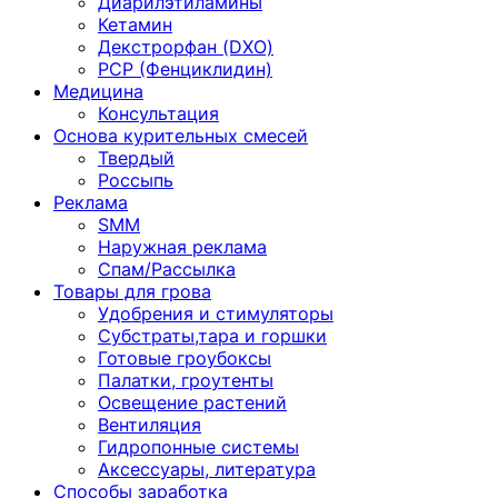
Диарилэтиламины
Кетамин
Декстрорфан (DXO)
PCP (Фенциклидин)
Медицина
Консультация
Основа курительных смесей
Твердый
Россыпь
Реклама
SMM
Наружная реклама
Спам/Рассылка
Товары для грова
Удобрения и стимуляторы
Субстраты,тара и горшки
Готовые гроубоксы
Палатки, гроутенты
Освещение растений
Вентиляция
Гидропонные системы
Аксессуары, литература
Способы заработка