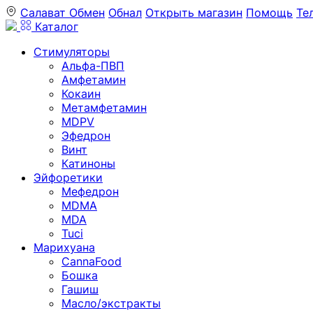
Салават
Обмен
Обнал
Открыть магазин
Помощь
Те
Каталог
Стимуляторы
Альфа-ПВП
Амфетамин
Кокаин
Метамфетамин
MDPV
Эфедрон
Винт
Катиноны
Эйфоретики
Мефедрон
MDMA
MDA
Tuci
Марихуана
CannaFood
Бошка
Гашиш
Масло/экстракты