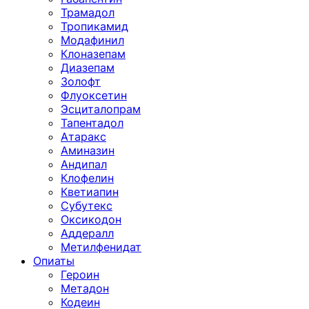
Трамадол
Тропикамид
Модафинил
Клоназепам
Диазепам
Золофт
Флуоксетин
Эсциталопрам
Тапентадол
Атаракс
Аминазин
Андипал
Клофелин
Кветиапин
Субутекс
Оксикодон
Аддералл
Метилфенидат
Опиаты
Героин
Метадон
Кодеин