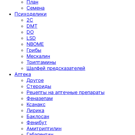
План
Семена
Психоделики
2C
DMT
DO
LSD
NBOME
Грибы
Мескалин
Триптамины
Шалфей предсказателей
Аптека
Другое
Стероиды
Рецепты на аптечные препараты
Феназепам
Ксанакс
Лирика
Баклосан
Фенибут
Амитриптилин
Габапентин