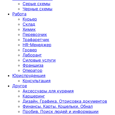
Серые схемы
Черные схемы
Работа
Курьер
Склад
Химик
Перевозчик
Трафаретчик
HR-Менеджер
Гровер
Лаборант
Силовые услуги
Франшиза
Оператор
Юриспруденция
Консультация
Другoе
Аксессуары для курения
Каршеринг
Дизайн. Графика. Отрисовка документов
Финансы. Карты. Кошельки. Обнал
Пробив. Поиск людей и информации