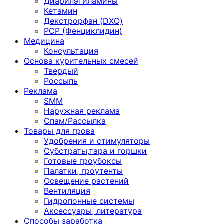
Диарилэтиламины
Кетамин
Декстрорфан (DXO)
PCP (Фенциклидин)
Медицина
Консультация
Основа курительных смесей
Твердый
Россыпь
Реклама
SMM
Наружная реклама
Спам/Рассылка
Товары для грова
Удобрения и стимуляторы
Субстраты,тара и горшки
Готовые гроубоксы
Палатки, гроутенты
Освещение растений
Вентиляция
Гидропонные системы
Аксессуары, литература
Способы заработка