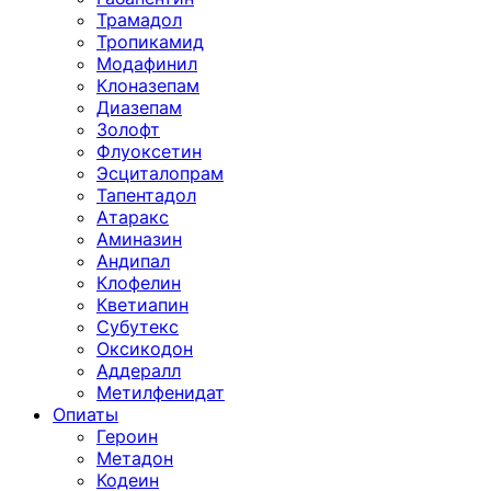
Трамадол
Тропикамид
Модафинил
Клоназепам
Диазепам
Золофт
Флуоксетин
Эсциталопрам
Тапентадол
Атаракс
Аминазин
Андипал
Клофелин
Кветиапин
Субутекс
Оксикодон
Аддералл
Метилфенидат
Опиаты
Героин
Метадон
Кодеин