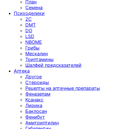
План
Семена
Психоделики
2C
DMT
DO
LSD
NBOME
Грибы
Мескалин
Триптамины
Шалфей предсказателей
Аптека
Другое
Стероиды
Рецепты на аптечные препараты
Феназепам
Ксанакс
Лирика
Баклосан
Фенибут
Амитриптилин
Габапентин