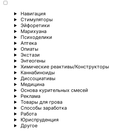
Навигация
Стимуляторы
Эйфоретики
Марихуана
Психоделики
Аптека
Опиаты
Экстази
Энтеогены
Химические реактивы/Конструкторы
Каннабиноиды
Диссоциативы
Медицина
Основа курительных смесей
Реклама
Товары для грова
Способы заработка
Работа
Юриспруденция
Другoе