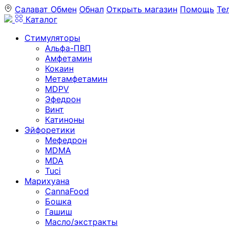
Салават
Обмен
Обнал
Открыть магазин
Помощь
Те
Каталог
Стимуляторы
Альфа-ПВП
Амфетамин
Кокаин
Метамфетамин
MDPV
Эфедрон
Винт
Катиноны
Эйфоретики
Мефедрон
MDMA
MDA
Tuci
Марихуана
CannaFood
Бошка
Гашиш
Масло/экстракты