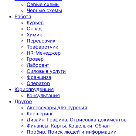
Серые схемы
Черные схемы
Работа
Курьер
Склад
Химик
Перевозчик
Трафаретчик
HR-Менеджер
Гровер
Лаборант
Силовые услуги
Франшиза
Оператор
Юриспруденция
Консультация
Другoе
Аксессуары для курения
Каршеринг
Дизайн. Графика. Отрисовка документов
Финансы. Карты. Кошельки. Обнал
Пробив. Поиск людей и информации