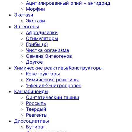
Ацитилированный опий + ангидрид
Морфин
Экстази
Экстази
Энтеогены
Афродизиаки
Стимуляторы
Грибы (х)
Чистка организма
Семена Энтеогенов
Другое
Химические реактивы/Конструкторы
Конструкторы
Химические реактивы
1-фенил-2-нитропропен
Каннабиноиды
Синтетический гашиш
Россыпь
Твердый
Реагенты
Диссоциативы
Бутират