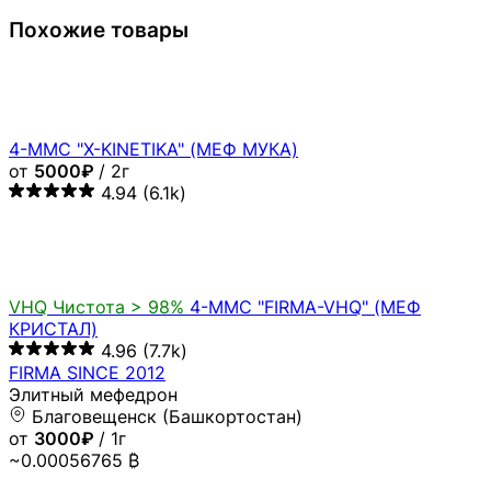
Похожие товары
4-MMC "X-KINETIKA" (МЕФ МУКА)
от
5000₽
/ 2г
4.94
(6.1k)
VHQ
Чистота > 98%
4-MMC "FIRMA-VHQ" (МЕФ
КРИСТАЛ)
4.96
(7.7k)
FIRMA SINCE 2012
Элитный мефедрон
Благовещенск (Башкортостан)
от
3000₽
/ 1г
~0.00056765 ₿