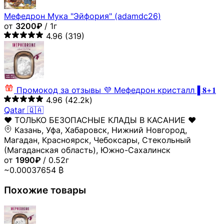
Мефедрон Мука "Эйфория" (adamdc26)
от
3200₽
/ 1г
4.96
(319)
Промокод за отзывы
💜 Мефедрон кристалл▐ 𝟖+𝟏
4.96
(42.2k)
Qatar 🇶🇦
♥️ ТОЛЬКО БЕЗОПАСНЫЕ КЛАДЫ В КАСАНИЕ ♥️
Казань, Уфа, Хабаровск, Нижний Новгород,
Магадан, Красноярск, Чебоксары, Стекольный
(Магаданская область), Южно-Сахалинск
от
1990₽
/ 0.52г
~0.00037654 ₿
Похожие товары