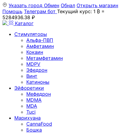
Указать город
Обмен
Обнал
Открыть магазин
Помощь
Телеграм бот
Текущий курс: 1 ₿ =
5284936.38 ₽
Каталог
Стимуляторы
Альфа-ПВП
Амфетамин
Кокаин
Метамфетамин
MDPV
Эфедрон
Винт
Катиноны
Эйфоретики
Мефедрон
MDMA
MDA
Tuci
Марихуана
CannaFood
Бошка