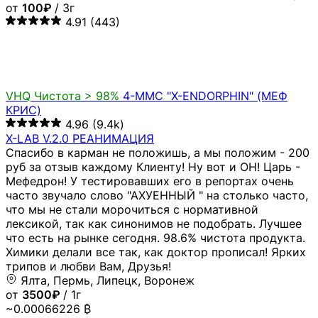
от
100₽
/ 3г
4.91
(443)
VHQ
Чистота > 98%
4-MMC "X-ENDORPHIN" (МЕФ
КРИС)
4.96
(9.4k)
X-LAB V.2.0 РЕАНИМАЦИЯ
Спасибо в карман не положишь, а мы положим - 200
руб за отзыв каждому Клиенту! Ну вот и ОН! Царь -
Мефедрон! У тестировавших его в репортах очень
часто звучало слово "АХУЕННЫЙ " на столько часто,
что мы не стали морочиться с нормативной
лексикой, так как синонимов не подобрать. Лучшее
что есть на рынке сегодня. 98.6% чистота продукта.
Химики делали все так, как доктор прописал! Ярких
трипов и любви Вам, Друзья!
Ялта, Пермь, Липецк, Воронеж
от
3500₽
/ 1г
~0.00066226 ₿