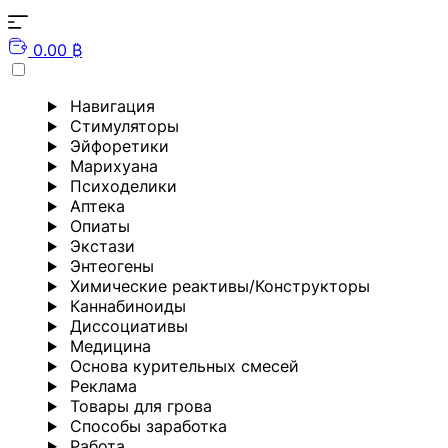
0.00 ₿
Навигация
Стимуляторы
Эйфоретики
Марихуана
Психоделики
Аптека
Опиаты
Экстази
Энтеогены
Химические реактивы/Конструкторы
Каннабиноиды
Диссоциативы
Медицина
Основа курительных смесей
Реклама
Товары для грова
Способы заработка
Работа