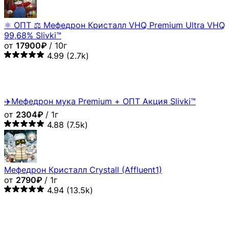
⚛️ ОПТ ⚖ Мефедрон Кристалл VHQ Premium Ultra VHQ
99,68% Slivki™
от
17900₽
/ 10г
4.99
(2.7k)
✈️Мефедрон мука Premium + ОПТ Акция Slivki™
от
2304₽
/ 1г
4.88
(7.5k)
Мефедрон Кристалл Crystall (Affluent1)
от
2790₽
/ 1г
4.94
(13.5k)