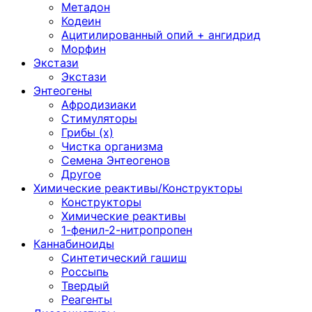
Метадон
Кодеин
Ацитилированный опий + ангидрид
Морфин
Экстази
Экстази
Энтеогены
Афродизиаки
Стимуляторы
Грибы (х)
Чистка организма
Семена Энтеогенов
Другое
Химические реактивы/Конструкторы
Конструкторы
Химические реактивы
1-фенил-2-нитропропен
Каннабиноиды
Синтетический гашиш
Россыпь
Твердый
Реагенты