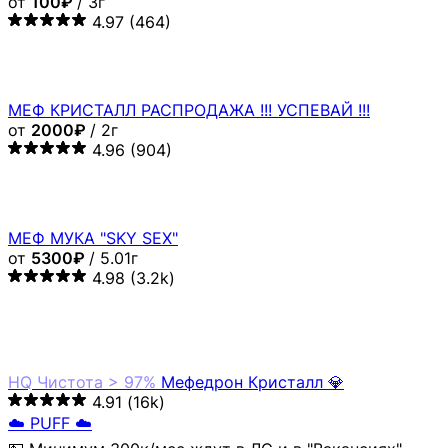
от
100₽
/ 3г
4.97
(464)
МЕФ КРИСТАЛЛ РАСПРОДАЖА !!! УСПЕВАЙ !!!
от
2000₽
/ 2г
4.96
(904)
МЕФ МУКА "SKY SEX"
от
5300₽
/ 5.01г
4.98
(3.2k)
HQ
Чистота > 97%
Мефедрон Кристалл 💎
4.91
(16k)
☁️ PUFF ☁️