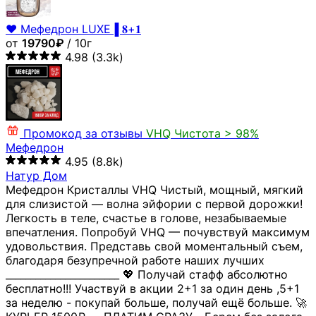
❤️ Мефедрон LUXE▐ 𝟖+𝟏
от
19790₽
/ 10г
4.98
(3.3k)
Промокод за отзывы
VHQ
Чистота > 98%
Мефедрон
4.95
(8.8k)
Натур Дом
Мефедрон Кристаллы VHQ Чистый, мощный, мягкий
для слизистой — волна эйфории с первой дорожки!
Легкость в теле, счастье в голове, незабываемые
впечатления. Попробуй VHQ — почувствуй максимум
удовольствия. Представь свой моментальный съем,
благодаря безупречной работе наших лучших
_______________________ 💖 Получай стафф абсолютно
бесплатно!!! Участвуй в акции 2+1 за один день ,5+1
за неделю - покупай больше, получай ещё больше. 🚀