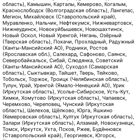
область), Камышин, Карталы, Кемерово, Когалым,
Краснослободск (Волгоградская область), Лангепас,
Мегион, Михайловск (Ставропольский край),
Муравленко, Нальчик, Нефтекумск, Нижневартовск,
Нижнеудинск, Новокуйбышевск, Новошахтинск,
Новый Оскол, Новый Уренгой, Нягань, Озёрный
(Тверская область), Покачи, Прохладный, Радужный
(Ханты-Мансийский АО), Родники, Ростов
(Ярославская обл.), Салехард, Сафоново, Саянск,
Северобайкальск, Сибай, Слюдянка, Советский
(Ханты-Мансийский АО), Суходол (Самарская
область), Сыктывкар, Тайшет, Тверь, Тейково,
Тобольск, Торжок, Троицк (Челябинская область),
Тулун, Урай, Уренгой (Ямало-Ненецкий АО), Урик
(Иркутская область), Усолье-Сибирское, Усть-Кут,
Химки, Хомутово (Иркутская область), Чапаевск,
Черемхово, Череповец, Чунский (Иркутская
область), Шелехов, Щёлково, Юрга, Яшкино
(Кемеровская область), Култук (Иркутская область),
Залари (Иркутская область), Алзамай, Новокузнецк,
Томск, Иркутск, Ухта, Псков, Ржев, Будённовск
(Ставропольский край), Георгиевск, Югорск,