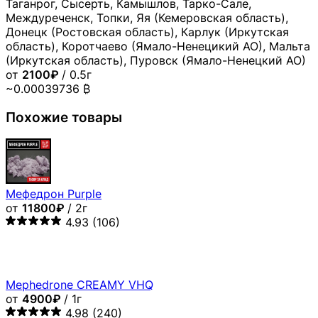
Таганрог, Сысерть, Камышлов, Тарко-Сале,
Междуреченск, Топки, Яя (Кемеровская область),
Донецк (Ростовская область), Карлук (Иркутская
область), Коротчаево (Ямало-Ненецикий АО), Мальта
(Иркутская область), Пуровск (Ямало-Ненецкий АО)
от
2100₽
/ 0.5г
~0.00039736 ₿
Похожие товары
Мефедрон Purple
от
11800₽
/ 2г
4.93
(106)
Mephedrone CREAMY VHQ
от
4900₽
/ 1г
4.98
(240)