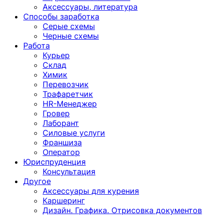
Аксессуары, литература
Способы заработка
Серые схемы
Черные схемы
Работа
Курьер
Склад
Химик
Перевозчик
Трафаретчик
HR-Менеджер
Гровер
Лаборант
Силовые услуги
Франшиза
Оператор
Юриспруденция
Консультация
Другoе
Аксессуары для курения
Каршеринг
Дизайн. Графика. Отрисовка документов