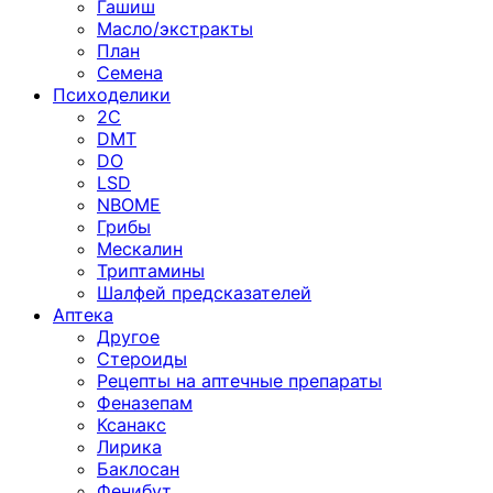
Гашиш
Масло/экстракты
План
Семена
Психоделики
2C
DMT
DO
LSD
NBOME
Грибы
Мескалин
Триптамины
Шалфей предсказателей
Аптека
Другое
Стероиды
Рецепты на аптечные препараты
Феназепам
Ксанакс
Лирика
Баклосан
Фенибут