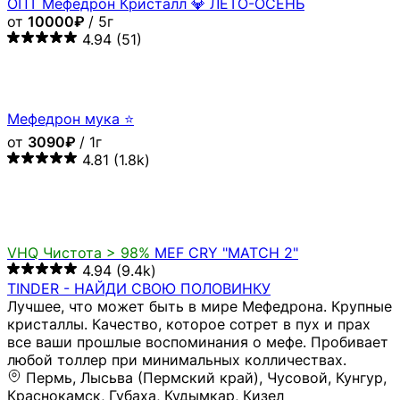
ОПТ Мефедрон Кристалл 💎 ЛЕТО-ОСЕНЬ
от
10000₽
/ 5г
4.94
(51)
Мефедрон мука ⭐
от
3090₽
/ 1г
4.81
(1.8k)
VHQ
Чистота > 98%
MEF CRY "MATCH 2"
4.94
(9.4k)
TINDER - НАЙДИ СВОЮ ПОЛОВИНКУ
Лучшее, что может быть в мире Мефедрона. Крупные
кристаллы. Качество, которое сотрет в пух и прах
все ваши прошлые воспоминания о мефе. Пробивает
любой толлер при минимальных колличествах.
Пермь, Лысьва (Пермский край), Чусовой, Кунгур,
Краснокамск, Губаха, Кудымкар, Кизел