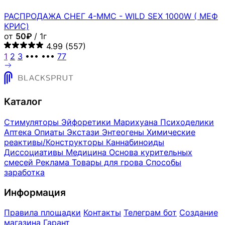
РАСПРОДАЖА СНЕГ 4-MMC - WILD SEX 1000W ( МЕФ
КРИС)
от
50₽
/ 1г
4.99
(557)
1
2
3
•••
•••
77
Каталог
Стимуляторы
Эйфоретики
Марихуана
Психоделики
Аптека
Опиаты
Экстази
Энтеогены
Химические
реактивы/Конструкторы
Каннабиноиды
Диссоциативы
Медицина
Основа курительных
смесей
Реклама
Товары для грова
Способы
заработка
Информация
Правила площадки
Контакты
Телеграм бот
Создание
магазина
Гарант