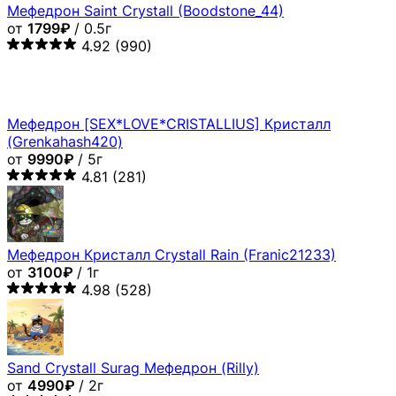
Мефедрон Saint Crystall (Boodstone_44)
от
1799₽
/ 0.5г
4.92
(990)
Мефедрон [SEX*LOVE*CRISTALLIUS] Кристалл
(Grenkahash420)
от
9990₽
/ 5г
4.81
(281)
Мефедрон Кристалл Crystall Rain (Franic21233)
от
3100₽
/ 1г
4.98
(528)
Sand Crystall Surag Мефедрон (Rilly)
от
4990₽
/ 2г