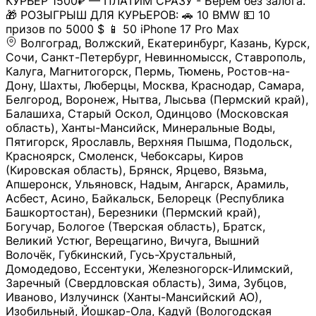
КУРЬЕР 1500₽ — ПЛАТИМ СРАЗУ - Берем без залога.
🎁 РОЗЫГРЫШ ДЛЯ КУРЬЕРОВ: 🚗 10 BMW 💵 10
призов по 5000 $ 📱 50 iPhone 17 Pro Max
Волгоград, Волжский, Екатеринбург, Казань, Курск,
Сочи, Санкт-Петербург, Невинномысск, Ставрополь,
Калуга, Магнитогорск, Пермь, Тюмень, Ростов-на-
Дону, Шахты, Люберцы, Москва, Краснодар, Самара,
Белгород, Воронеж, Нытва, Лысьва (Пермский край),
Балашиха, Старый Оскол, Одинцово (Московская
область), Ханты-Мансийск, Минеральные Воды,
Пятигорск, Ярославль, Верхняя Пышма, Подольск,
Красноярск, Смоленск, Чебоксары, Киров
(Кировская область), Брянск, Ярцево, Вязьма,
Апшеронск, Ульяновск, Надым, Ангарск, Арамиль,
Асбест, Асино, Байкальск, Белорецк (Республика
Башкортостан), Березники (Пермский край),
Богучар, Бологое (Тверская область), Братск,
Великий Устюг, Верещагино, Вичуга, Вышний
Волочёк, Губкинский, Гусь-Хрустальный,
Домодедово, Ессентуки, Железногорск-Илимский,
Заречный (Свердловская область), Зима, Зубцов,
Иваново, Излучинск (Ханты-Мансийский АО),
Изобильный, Йошкар-Ола, Кадуй (Вологодская