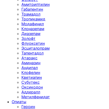
Амитриптилин
Габапентин
Трамадол
Тропикамид
Модафинил
Клоназепам
Диазепам
Золофт
Флуоксетин
Эсциталопрам
Тапентадол
Атаракс
Аминазин
Андипал
Клофелин
Кветиапин
Субутекс
Оксикодон
Аддералл
Метилфенидат
Опиаты
Героин