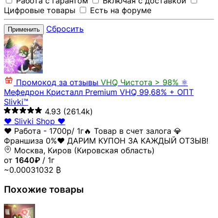
Работа с гарантом
Включая с доставкой
Цифровые товары
Есть на форуме
Сбросить
Применить
Промокод за отзывы
VHQ
Чистота > 98%
⚛️
Мефедрон Кристалл Premium VHQ 99,68% + ОПТ
Slivki™
4.93
(261.4k)
❤️ Slivki Shop ❤️
❤️ Работа - 1700р/ 1г🔥 Товар в счет залога 💎
Франшиза 0%❤️ ДАРИМ КУПОН ЗА КАЖДЫЙ ОТЗЫВ!
Москва, Киров (Кировская область)
от
1640₽
/ 1г
~0.00031032 ₿
Похожие товары