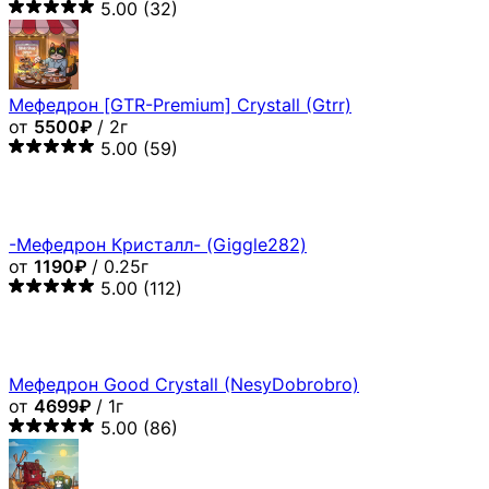
5.00
(32)
Мефедрон [GTR-Premium] Crystall (Gtrr)
от
5500₽
/ 2г
5.00
(59)
-Мефедрон Кристалл- (Giggle282)
от
1190₽
/ 0.25г
5.00
(112)
Мефедрон Good Crystall (NesyDobrobro)
от
4699₽
/ 1г
5.00
(86)