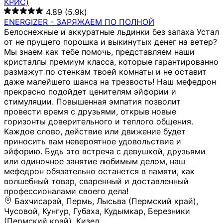
КРИС)
4.89
(5.9k)
ENERGIZER - ЗАРЯЖАЕМ ПО ПОЛНОЙ
Белоснежные и аккуратные льдинки без запаха Устал
от не прущего порошка и выкинутых денег на ветер?
Мы знаем как тебе помочь, представляем наши
кристаллы премиум класса, которые гарантированно
размажут по стенкам твоей комнаты и не оставит
даже малейшего шанса на трезвость! Наш мефедрон
прекрасно подойдет ценителям эйфории и
стимуляции. Повышенная эмпатия позволит
провести время с друзьями, открыв новые
горизонты доверительного и теплого общения.
Каждое слово, действие или движение будет
приносить вам невероятное удовольствие и
эйфорию. Будь это встреча с девушкой, друзьями
или одиночное занятие любимым делом, наш
мефедрон обязательно останется в памяти, как
волшебный товар, сваренный и доставленный
профессионалами своего дела!
Бахчисарай, Пермь, Лысьва (Пермский край),
Чусовой, Кунгур, Губаха, Кудымкар, Березники
(Пермский край), Кизел