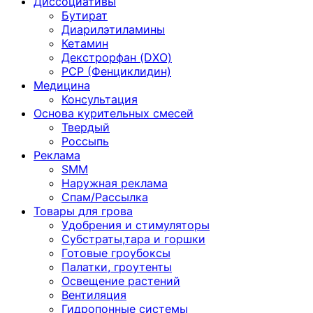
Диссоциативы
Бутират
Диарилэтиламины
Кетамин
Декстрорфан (DXO)
PCP (Фенциклидин)
Медицина
Консультация
Основа курительных смесей
Твердый
Россыпь
Реклама
SMM
Наружная реклама
Спам/Рассылка
Товары для грова
Удобрения и стимуляторы
Субстраты,тара и горшки
Готовые гроубоксы
Палатки, гроутенты
Освещение растений
Вентиляция
Гидропонные системы