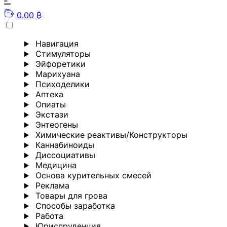
0.00 ₿
Навигация
Стимуляторы
Эйфоретики
Марихуана
Психоделики
Аптека
Опиаты
Экстази
Энтеогены
Химические реактивы/Конструкторы
Каннабиноиды
Диссоциативы
Медицина
Основа курительных смесей
Реклама
Товары для грова
Способы заработка
Работа
Юриспруденция