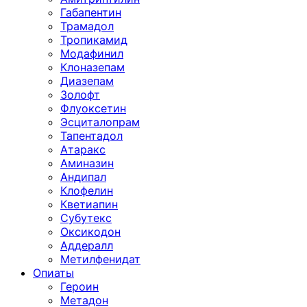
Габапентин
Трамадол
Тропикамид
Модафинил
Клоназепам
Диазепам
Золофт
Флуоксетин
Эсциталопрам
Тапентадол
Атаракс
Аминазин
Андипал
Клофелин
Кветиапин
Субутекс
Оксикодон
Аддералл
Метилфенидат
Опиаты
Героин
Метадон