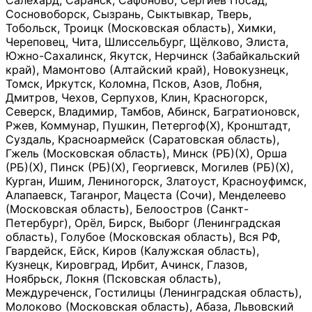
Салехард, Саранск, Сафоново, Сергиев Посад,
Сосновоборск, Сызрань, Сыктывкар, Тверь,
Тобольск, Троицк (Московская область), Химки,
Череповец, Чита, Шлиссельбург, Щёлково, Элиста,
Южно-Сахалинск, Якутск, Нерчинск (Забайкальский
край), Мамонтово (Алтайский край), Новокузнецк,
Томск, Иркутск, Коломна, Псков, Азов, Лобня,
Дмитров, Чехов, Серпухов, Клин, Красногорск,
Северск, Владимир, Тамбов, Абинск, Багратионовск,
Ржев, Коммунар, Пушкин, Петергоф(Х), Кронштадт,
Суздаль, Красноармейск (Саратовская область),
Гжель (Московская область), Минск (РБ)(Х), Орша
(РБ)(Х), Пинск (РБ)(Х), Георгиевск, Могилев (РБ)(Х),
Курган, Ишим, Лениногорск, Златоуст, Красноуфимск,
Алапаевск, Таганрог, Мацеста (Сочи), Менделеево
(Московская область), Белоостров (Санкт-
Петербург), Орёл, Бирск, Выборг (Ленинградская
область), Голубое (Московская область), Вся РФ,
Гвардейск, Ейск, Киров (Калужская область),
Кузнецк, Кировград, Ирбит, Ачинск, Глазов,
Ноябрьск, Локня (Псковская область),
Междуреченск, Гостилицы (Ленинградская область),
Молоково (Московская область), Абаза, Львовский