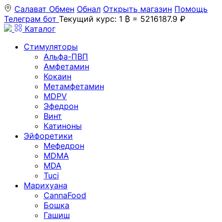
Салават
Обмен
Обнал
Открыть магазин
Помощь
Телеграм бот
Текущий курс: 1 ₿ = 5216187.9 ₽
Каталог
Стимуляторы
Альфа-ПВП
Амфетамин
Кокаин
Метамфетамин
MDPV
Эфедрон
Винт
Катиноны
Эйфоретики
Мефедрон
MDMA
MDA
Tuci
Марихуана
CannaFood
Бошка
Гашиш