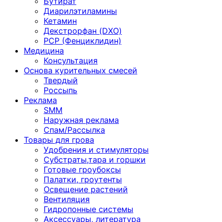
Бутират
Диарилэтиламины
Кетамин
Декстрорфан (DXO)
PCP (Фенциклидин)
Медицина
Консультация
Основа курительных смесей
Твердый
Россыпь
Реклама
SMM
Наружная реклама
Спам/Рассылка
Товары для грова
Удобрения и стимуляторы
Субстраты,тара и горшки
Готовые гроубоксы
Палатки, гроутенты
Освещение растений
Вентиляция
Гидропонные системы
Аксессуары, литература