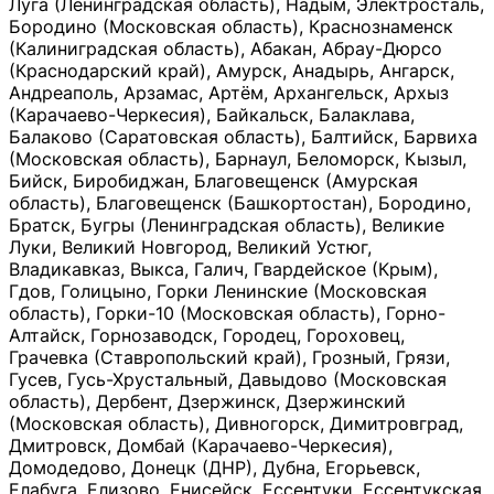
Луга (Ленинградская область), Надым, Электросталь,
Бородино (Московская область), Краснознаменск
(Калиниградская область), Абакан, Абрау-Дюрсо
(Краснодарский край), Амурск, Анадырь, Ангарск,
Андреаполь, Арзамас, Артём, Архангельск, Архыз
(Карачаево-Черкесия), Байкальск, Балаклава,
Балаково (Саратовская область), Балтийск, Барвиха
(Московская область), Барнаул, Беломорск, Кызыл,
Бийск, Биробиджан, Благовещенск (Амурская
область), Благовещенск (Башкортостан), Бородино,
Братск, Бугры (Ленинградская область), Великие
Луки, Великий Новгород, Великий Устюг,
Владикавказ, Выкса, Галич, Гвардейское (Крым),
Гдов, Голицыно, Горки Ленинские (Московская
область), Горки-10 (Московская область), Горно-
Алтайск, Горнозаводск, Городец, Гороховец,
Грачевка (Ставропольский край), Грозный, Грязи,
Гусев, Гусь-Хрустальный, Давыдово (Московская
область), Дербент, Дзержинск, Дзержинский
(Московская область), Дивногорск, Димитровград,
Дмитровск, Домбай (Карачаево-Черкесия),
Домодедово, Донецк (ДНР), Дубна, Егорьевск,
Елабуга, Елизово, Енисейск, Ессентуки, Ессентукская