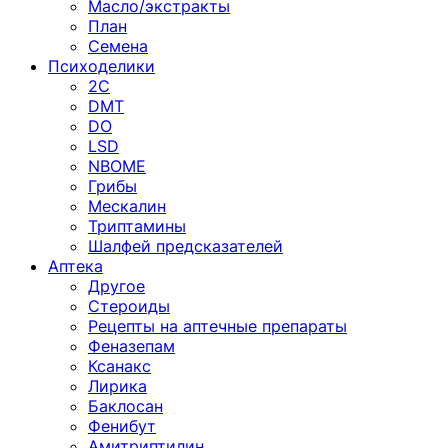
Масло/экстракты
План
Семена
Психоделики
2C
DMT
DO
LSD
NBOME
Грибы
Мескалин
Триптамины
Шалфей предсказателей
Аптека
Другое
Стероиды
Рецепты на аптечные препараты
Феназепам
Ксанакс
Лирика
Баклосан
Фенибут
Амитриптилин