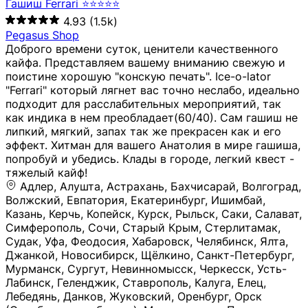
Гашиш Ferrari ⭐⭐⭐⭐⭐
4.93
(1.5k)
Pegasus Shop
Доброго времени суток, ценители качественного
кайфа. Представляем вашему вниманию свежую и
поистине хорошую "конскую печать". Ice-o-lator
"Ferrari" который лягнет вас точно неслабо, идеально
подходит для расслабительных мероприятий, так
как индика в нем преобладает(60/40). Сам гашиш не
липкий, мягкий, запах так же прекрасен как и его
эффект. Хитман для вашего Анатолия в мире гашиша,
попробуй и убедись. Клады в городе, легкий квест -
тяжелый кайф!
Адлер, Алушта, Астрахань, Бахчисарай, Волгоград, Волжский, Евпатория, Екатеринбург, Ишимбай, Казань, Керчь, Копейск, Курск, Рыльск, Саки, Салават, Симферополь, Сочи, Старый Крым, Стерлитамак, Судак, Уфа, Феодосия, Хабаровск, Челябинск, Ялта, Джанкой, Новосибирск, Щёлкино, Санкт-Петербург, Мурманск, Сургут, Невинномысск, Черкесск, Усть-Лабинск, Геленджик, Ставрополь, Калуга, Елец, Лебедянь, Данков, Жуковский, Оренбург, Орск (Оренбургская область), Магнитогорск, Пермь, Зеленоград, Солнечногорск, Нижний Новгород, Лысково, Заволжье, Кстово, Балахна (Нижегородская область), Богородск, Бор (Нижегородская область), Саратов, Энгельс, Ижевск, Тюмень, Ростов-на-Дону, Шахты, Новочеркасск, Батайск, Аксай, Люберцы, Истра, Москва, Армавир, Краснодар, Магадан, Самара, Анапа, Славянск-на-Кубани, Чаплыгин, Липецк, Нижний Тагил, Орехово-Зуево, Усть-Джегута, Лянтор, Нефтеюганск, Пыть-Ях, Урень, Ветлуга, Шахунья, Новороссийск, Крымск, Тимашёвск, Тольятти, Воткинск, Звенигород, Руза, Можайск, Белгород, Воронеж, Соликамск, Нытва, Лысьва (Пермский край), Чусовой, Кунгур, Краснокамск, Миасс, Губаха, Тула, Новомосковск, Донской, Омск, Льгов, Мытищи, Королёв, Ивантеевка, Балашиха, Семилуки, Кудымкар, Старый Оскол, Оса (Пермский край), Одинцово (Московская область), Ханты-Мансийск, Лабинск, Темрюк, Курганинск, Белореченск (Краснодарский край), Алупкa, Губкин, Рязань, Калининград, Усть-Илимск, Фрязино, Минеральные Воды, Пятигорск, Кострома, Ярославль, Коркино, Верхняя Пышма, Подольск, Красноярск, Смоленск, Долгопрудный, Чебоксары, Калачинск, Канск, Киров (Кировская область), Вологда, Рославль, Владивосток, Обнинск, Балабаново (Калужская область), Малоярославец, Брянск, Видное, Ярцево, Вязьма, Гагарин, Приволжск, Фурманов, Чайковский, Кинешма, Горячий Ключ, Улан-Удэ, Туймазы, Дюртюли, Альметьевск, Нефтекамск, Хадыженск, Апшеронск, Майкоп, Уссурийск, Ульяновск, Гатчина, Луга (Ленинградская область), Надым, Ногинск, Электросталь, Железнодорожный (Московская область), Бутурлиновка, Кириллов, Краснознаменск (Калиниградская область), Мышкин, Томмот, Холм, Абакан, Абдулино, Агидель, Агрыз, Адыгейск, Азнакаево, Алатырь, Алдан, Алейск, Александров, Александровск, Алексеевка (Белгородская обл.), Алексин, Амурск, Анадырь, Ангарск, Андреаполь, Анжеро-Судженск, Анива, Апатиты, Арамиль, Ардон, Арзамас, Аркадак, Арсеньев, Артём, Артёмовский, Архангельск, Асбест, Асино, Аткарск, Ахтубинск, Аша, Бабаево (Вологодская область), Бавлы (Республика Татарстан), Байкальск, Бакал, Баксан, Балаклава, Балаково (Саратовская область), Балашов (Саратовская область), Балтийск, Барабинск, Барнаул, Барыш (Ульяновская область), Бежецк, Белая Калитва (Ростовская область), Белебей, Белогорск (Крым), Белозерск, Белокуриха, Беломорск, Белоозёрский (Московская область), Белорецк (Республика Башкортостан), Кызыл, Белоярский (Ханты-Мансийский АО), Бердск, Березники (Пермский край), Берёзовский (Кемеровская область), Берёзовский (Свердловская область), Беслан, Бийск, Бикин, Билибино, Биробиджан, Благовещенск (Амурская область), Благовещенск (Башкортостан), Бобров, Богородицк, Боготол, Богучар, Бокситогорск (Ленинградская область), Бологое (Тверская область), Болхов, Большой Камень (Приморский край), Борисоглебск (Воронежская область), Боровичи (Новгородская область), Боровск, Бородино, Братск, Бронницы (Московская область), Бугульма (Республика Татарстан), Бугуруслан (Оренбургская область), Буинск, Буй, Буйнакск, Валдай, Валуйки, Велиж, Великие Луки, Великий Новгород, Великий Устюг, Вельск, Венёв, Верещагино, Верхнеуральск, Верхний Уфалей, Верхняя Салда, Верхняя Тура, Весьегонск, Вилючинск, Вихоревка, Вичуга, Владикавказ, Волгодонск, Волгореченск, Володарск, Волосово, Волчанск, Вольск, Воркута, Ворсма, Всеволожск (Ленинградская область), Вуктыл, Выкса, Высоковск, Высоцк, Вытегра, Вышний Волочёк, Вяземский, Вязники, Вятские Поляны, Нея, Шилка, Гаврилов Посад, Гаврилов-Ям, Гай, Галич, Гдов, Голицыно, Горно-Алтайск, Горнозаводск, Горняк, Городец, Гороховец, Гремячинск, Грозный, Грязи, Грязовец, Губкинский, Гуково, Гулькевичи, Гурьевск (Калининградская область), Гурьевск (Кемеровская область), Гусев, Гусь-Хрустальный, Давлеканово, Далматово, Дальнегорск, Дегтярск, Дедовск, Демидов, Дербент, Десногорск, Дзержинск, Дзержинский (Московская область), Дивногорск, Димитровград, Дмитровск, Дно, Добрянка, Долинск, Домодедово, Донецк (ДНР), Дорогобуж, Дрезна, Дубна, Дудинка, Духовщина, Дятьково, Егорьевск, Елабуга, Елизово, Ельня (Будет изменено название), Емва, Енисейск, Ермолино, Ершов, Ессентуки, Ефремов, Железноводск, Железногорск (Красноярский край), Железногорск (Курская область), Железногорск-Илимский, Жигулёвск, Жиздра, Жирновск, Жуков, Жуковка, Заводоуковск, Заволжск, Задонск, Заинск, Заозёрный, Заозёрск, Западная Двина, Заполярный, Зарайск, Заречный (Пензенская область), Заречный (Свердловская область), Заринск, Звенигово, Зверево, Зеленогорск ( Ленинградская обл. ), Зеленоградск, Зеленодольск, Зеленокумск, Зерноград, Зима, Змеиногорск, Зубцов, Ивангород, Иваново, Ивдель, Избербаш, Изобильный, Иланский, Инза, Инкерман, Инта, Ипатово, Искитим, Йошкар-Ола, Кадников, Калач, Калач-на-Дону, Калининск, Калтан, Калязин, Камбарка, Каменка (Пензенская область), Каменногорск (Ленинградская область), Каменск-Уральский, Каменск-Шахтинский, Камень-на-Оби, Камешково, Камышин, Канаш, Кандалакша, Карабаново, Карабаш, Карачаевск, Каргат, Каргополь, Карпинск, Карталы, Касимов, Касли, Каспийск, Катав-Ивановск, Катайск, Качканар, Кашин, Кашира, Кемерово, Кемь, Кизел, Кизилюрт, Кизляр, Кимовск, Кимры, Кингисепп, Кинель, Киреевск, Киренск, Киржач, Кириши, Кирово-Чепецк, Кировск (Ленинградская область), Кировск (Мурманская область), Кирсанов, Киселёвск, Кисловодск, Климовск, Клинцы, Княгинино, Ковдор, Ковров, Когалым, Козельск, Козьмодемьянск, Кола, Кологрив, Колпашево, Колпино, Кольчугино, Комсомольск, Комсомольск-на-Амуре, Конаково, Кондопога, Кондрово, Константиновск, Кораблино, Кореновск, Корсаков, Коряжма, Костерёво, Костомукша, Котельники, Котельниково, Котельнич, Котлас, Котовск, Кохма, Красноармейск (Московская область), Краснозаводск, Краснознаменск (Московская область), Краснокаменск, Краснослободск (Волгоградская область), Краснотурьинск, Красноуральск, Красный Сулин, Кремёнки, Кропоткин, Кубинка, Кувшиново (Тверская область), Кудрово, Кулебаки, Кумертау, Курлово, Куровское, Куртамыш, Курчатов, Куса, Кушва, Кыштым, Лабытнанги, Лагань, Лаишево (Республика Татарстан), Лакинск, Лангепас, Лахденпохья, Ленинск-Кузнецкий, Ленск (Республика Саха), Лермонтов (Ставропольский край), Лесозаводск (Приморский край), Лесосибирск, Ливны (Орловская область), Ликино-Дулёво, Липки (Тульская область), Лиски (Воронежская область), Лихославль, Лодейное Поле, Ломоносов (Санкт-Петербург), Лосино-Петровский, Лукоянов, Луховицы, Лыткарино, Любань (Ленинградская область), Любим, Людиново, Магас, Майский, Макаров, Малая Вишера, Малгобек, Мамадыш, Мамоново, Мантурово, Маркс, Махачкала, Мглин, Мегион, Медвежьегорск, Медногорск, Медынь, Меленки, Мелеуз, Менделеевск, Мещовск, Микунь, Миллерово, Минусинск, Миньяр, Мирный (Архангельская область), Мирный (Якутия), Михайловка (Город), Михайловск (Свердловская область), Михайловск (Ставропольский край), Могоча, Можга, Моздок, Мончегорск, Морозовск, Моршанск, Мосальск, Муравленко, Мурино, Муром, Мценск, Мыски, Набережные Челны, Навашино (Нижегородская область), Назарово (Красноярский край), Назрань, Нальчик, Наро-Фоминск, Нарткала, Нарьян-Мар, Находка, Невель (Псковская область), Невельск, Невьянск, Нелидово (Тверская область), Неман, Нерехта (Костромская область), Нерюнгри, Нестеров, Нефтегорск (Самарская область), Нефтекумск, Нижневартовск, Нижнекамск (Республика Татарстан), Нижнеудинск, Нижние Серги, Нижний Ломов, Нижняя Тура, Николаевск-на-Амуре, Никольск (Вологодская область), Никольск (Пензенская область), Новая Ладога, Новая Ляля, Новоалександровск, Новоалтайск, Нововоронеж, Новодвинск, Новозыбков, Новокубанск, Новокуйбышевск, Новомичуринск, Новопавловск, Новоржев, Новосокольники, Новотроицк, Новоульяновск, Новоуральск, Новохопёрск, Новочебоксарск, Новошахтинск, Новый Оскол, Новый Уренгой, Норильск, Нурлат, Нягань, Нязепетровск, Няндома, Облучье, Обоянь, Озёрск (Калининградская область), Озёрск (Челябинская область), Озёры, Октябрьск (Самарская область), Октябрьский (Башкортостан), Окуловка (Новгородская область), Оленегорск, Олонец, Онега, Опочка, Осинники, Осташков, Остров, Острогожск, Отрадный, Оха, Павлово, Павловск (Воронежская область), Павловск (Санкт-Петербург), Павловский Посад, Партизанск, Певек, Пенза, Первоуральск, Перевоз, Пересвет, Переславль-Залесский, Пестово (Новгородская область), Петрозаводск, Петропавловск-Камчатский, Печоры, Пикалёво, Пионерский, Питкяранта, Плавск, Плёс, Подпорожье, Покачи, Покров, Покровск, Полесск, Полысаево, Полярные Зори, Полярный, Поронайск, Порхов, Похвистнево, Почеп, Починок, Пошехонье, Правдинск, Приморск (Калининградская область), Приморско-Ахтарск, Приозерск, Прокопьевск, Протвино, Прохладный, Пугачёв, Пудож, Пустошка, Пушкино, Пущино, Пыталово, Радужный (Владимирская область), Радужный (Ханты-Мансийский АО), Райчихинск, Раменское, Рассказово, Ревда, Реж, Реутов, Родники, Россошь, Ростов (Ярославская обл.), Рошаль, Ртищево, Рубцовск, Рузаевка, Рыбинск, Рыбное, Ряжск, Салехард, Сальск, Саранск, Сарапул, Саров, Сасово, Сатка, Сафоново, Саяногорск, Саянск, Светлогорск, Светлоград, Светлый, Светогорск (Ленинградская область), Свободный, Себеж, Северобайкальск, Северодвинск, Североуральск, Сегежа, Семикаракорск, Сенгилей, Серафимович, Сергач, Сергиев Посад, Сердобск, Сертолово (Ленинградская область), Сестрорецк (Ленинградская область), Сибай, Скопин, Славгород, Сланцы, Слободской, Слюдянка, Собинка, Советск (Кировская область), Советск (Калининградская область), Советск (Тульская область), Советская Гавань, Советский (Ханты-Мансийский АО), Сокол (Вологодская область), Солигалич, Соль-Илецк, Сольцы, Сортавала, Сосенский, Сосновоборск, Сосновый Бор (Ленинградская область), Сосногорск, Спас-Клепики, Спасск-Рязанский, С