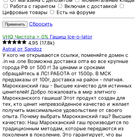
От магазина с депозитом
Моментальные клады
Работа с гарантом
Включая с доставкой
Цифровые товары
Есть на форуме
Сбросить
Применить
VHQ
Чистота > 0%
Гашиш Ice-o-lator
4.95
(17.8k)
Astral от Sandoz
У кого не открываются ссылки, поменяйте домен с
.in на .one Возможна доставка опта во все крупные
города РФ от 500 г! За ценами и сроками
обращайтесь в ЛС! РАБОТА от 1500р. В МСК
предзаказы от 100г, доставка на район - платная.
Марокканский гаш - Высшее качество для истинных
ценителей! Добро пожаловать в мир элитного
Марокканского гашиша! Этот продукт создан для
тех, кто ценит непревзойденное качество и желает
получить максимальное удовольствие от своего
опыта. Почему выбрать Марокканский гаш? Высшее
качество: Наш Марокканский гаш производится по
традиционным методам, которые передаются из
поколения в поколение. Это гарантирует, что вы