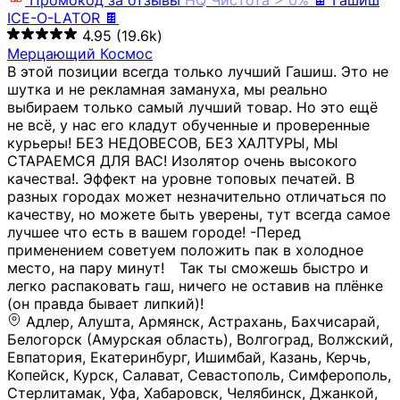
Промокод за отзывы
HQ
Чистота > 0%
🍫 Гашиш
ICE-O-LATOR 🍫
4.95
(19.6k)
Мерцающий Космос
В этой позиции всегда только лучший Гашиш. Это не
шутка и не рекламная замануха, мы реально
выбираем только самый лучший товар. Но это ещё
не всё, у нас его кладут обученные и проверенные
курьеры! БЕЗ НЕДОВЕСОВ, БЕЗ ХАЛТУРЫ, МЫ
СТАРАЕМСЯ ДЛЯ ВАС! Изолятор очень высокого
качества!. Эффект на уровне топовых печатей. В
разных городах может незначительно отличаться по
качеству, но можете быть уверены, тут всегда самое
лучшее что есть в вашем городе! -Перед
применением советуем положить пак в холодное
место, на пару минут!⠀ Так ты сможешь быстро и
легко распаковать гаш, ничего не оставив на плёнке
(он правда бывает липкий)!
Адлер, Алушта, Армянск, Астрахань, Бахчисарай,
Белогорск (Амурская область), Волгоград, Волжский,
Евпатория, Екатеринбург, Ишимбай, Казань, Керчь,
Копейск, Курск, Салават, Севастополь, Симферополь,
Стерлитамак, Уфа, Хабаровск, Челябинск, Джанкой,