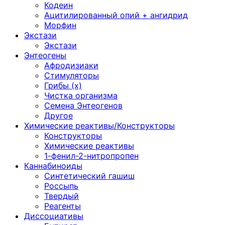
Кодеин
Ацитилированный опий + ангидрид
Морфин
Экстази
Экстази
Энтеогены
Афродизиаки
Стимуляторы
Грибы (х)
Чистка организма
Семена Энтеогенов
Другое
Химические реактивы/Конструкторы
Конструкторы
Химические реактивы
1-фенил-2-нитропропен
Каннабиноиды
Синтетический гашиш
Россыпь
Твердый
Реагенты
Диссоциативы