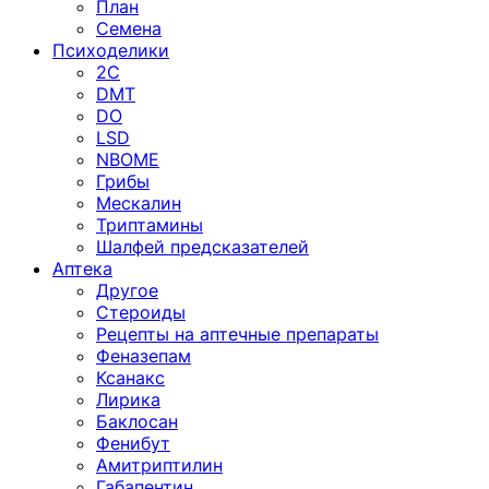
План
Семена
Психоделики
2C
DMT
DO
LSD
NBOME
Грибы
Мескалин
Триптамины
Шалфей предсказателей
Аптека
Другое
Стероиды
Рецепты на аптечные препараты
Феназепам
Ксанакс
Лирика
Баклосан
Фенибут
Амитриптилин
Габапентин