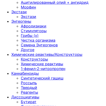
Ацитилированный опий + ангидрид
Морфин
Экстази
Экстази
Энтеогены
Афродизиаки
Стимуляторы
Грибы (х)
Чистка организма
Семена Энтеогенов
Другое
Химические реактивы/Конструкторы
Конструкторы
Химические реактивы
1-фенил-2-нитропропен
Каннабиноиды
Синтетический гашиш
Россыпь
Твердый
Реагенты
Диссоциативы
Бутират