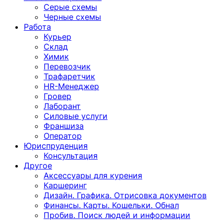
Серые схемы
Черные схемы
Работа
Курьер
Склад
Химик
Перевозчик
Трафаретчик
HR-Менеджер
Гровер
Лаборант
Силовые услуги
Франшиза
Оператор
Юриспруденция
Консультация
Другoе
Аксессуары для курения
Каршеринг
Дизайн. Графика. Отрисовка документов
Финансы. Карты. Кошельки. Обнал
Пробив. Поиск людей и информации