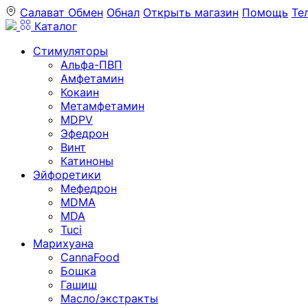
Салават
Обмен
Обнал
Открыть магазин
Помощь
Те
Каталог
Стимуляторы
Альфа-ПВП
Амфетамин
Кокаин
Метамфетамин
MDPV
Эфедрон
Винт
Катиноны
Эйфоретики
Мефедрон
MDMA
MDA
Tuci
Марихуана
CannaFood
Бошка
Гашиш
Масло/экстракты