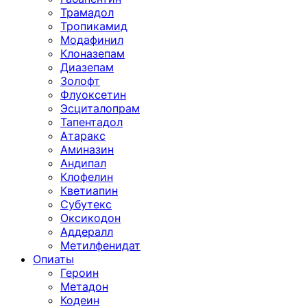
Трамадол
Тропикамид
Модафинил
Клоназепам
Диазепам
Золофт
Флуоксетин
Эсциталопрам
Тапентадол
Атаракс
Аминазин
Андипал
Клофелин
Кветиапин
Субутекс
Оксикодон
Аддералл
Метилфенидат
Опиаты
Героин
Метадон
Кодеин