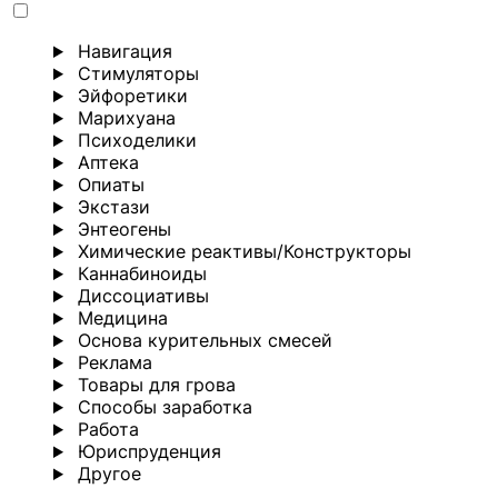
Навигация
Стимуляторы
Эйфоретики
Марихуана
Психоделики
Аптека
Опиаты
Экстази
Энтеогены
Химические реактивы/Конструкторы
Каннабиноиды
Диссоциативы
Медицина
Основа курительных смесей
Реклама
Товары для грова
Способы заработка
Работа
Юриспруденция
Другoе