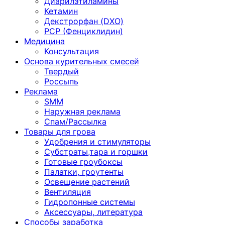
Диарилэтиламины
Кетамин
Декстрорфан (DXO)
PCP (Фенциклидин)
Медицина
Консультация
Основа курительных смесей
Твердый
Россыпь
Реклама
SMM
Наружная реклама
Спам/Рассылка
Товары для грова
Удобрения и стимуляторы
Субстраты,тара и горшки
Готовые гроубоксы
Палатки, гроутенты
Освещение растений
Вентиляция
Гидропонные системы
Аксессуары, литература
Способы заработка