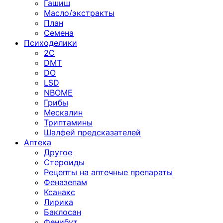
Гашиш
Масло/экстракты
План
Семена
Психоделики
2C
DMT
DO
LSD
NBOME
Грибы
Мескалин
Триптамины
Шалфей предсказателей
Аптека
Другое
Стероиды
Рецепты на аптечные препараты
Феназепам
Ксанакс
Лирика
Баклосан
Фенибут