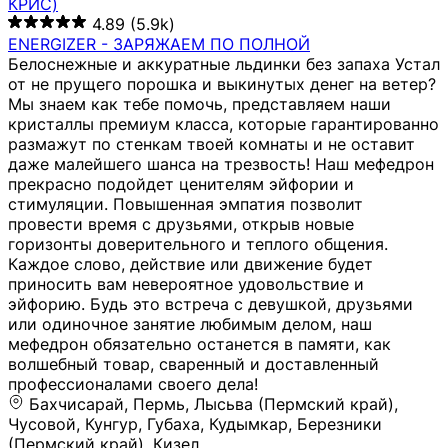
КРИС)
4.89
(5.9k)
ENERGIZER - ЗАРЯЖАЕМ ПО ПОЛНОЙ
Белоснежные и аккуратные льдинки без запаха Устал
от не прущего порошка и выкинутых денег на ветер?
Мы знаем как тебе помочь, представляем наши
кристаллы премиум класса, которые гарантированно
размажут по стенкам твоей комнаты и не оставит
даже малейшего шанса на трезвость! Наш мефедрон
прекрасно подойдет ценителям эйфории и
стимуляции. Повышенная эмпатия позволит
провести время с друзьями, открыв новые
горизонты доверительного и теплого общения.
Каждое слово, действие или движение будет
приносить вам невероятное удовольствие и
эйфорию. Будь это встреча с девушкой, друзьями
или одиночное занятие любимым делом, наш
мефедрон обязательно останется в памяти, как
волшебный товар, сваренный и доставленный
профессионалами своего дела!
Бахчисарай, Пермь, Лысьва (Пермский край),
Чусовой, Кунгур, Губаха, Кудымкар, Березники
(Пермский край), Кизел