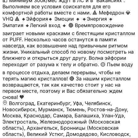
💵 Минимум 300к/мес ждут в ЛС и в "Вакансиях".
Выполняем все условия соискателя для его
комфортной работы вместе с нами. 🔺 Мефедрон 💎
VHQ 🔺 🔸Эйфория🔸 Эмоции 🔸 🔸Энергия 🔸
Эмпатия 🔸Легкий вход 🔸 🟢 Времяпровождение
заиграет новыми красками с блестящим кристаллом
от PUFF. Несколько часов останутся в памяти
навсегда, как возвышение над привычным ритмом
жизни. Уникальный способ по новому посмотреть на
ближнего и открыться друг другу. Волна эйфории
переходит от разума к телу и обратно. 🟡 Пьем воду
в процессе отдыха, делаем перерывы, чтобы не
терять магию кристаллов! 🔴 За нашим кристаллом
возвращаются, так как качество стоит у нас на
первом месте, поэтому и Вас обязательно ждем
снова! 🧡
Волгоград, Екатеринбург, Уфа, Челябинск,
Новосибирск, Мурманск, Тюмень, Ростов-на-Дону,
Москва, Краснодар, Самара, Балашиха, Улан-Удэ,
Электросталь, Железнодорожный (Московская
область), Архангельск, Бронницы (Московская
область), Великий Устюг, Домодедово, Кисловодск,