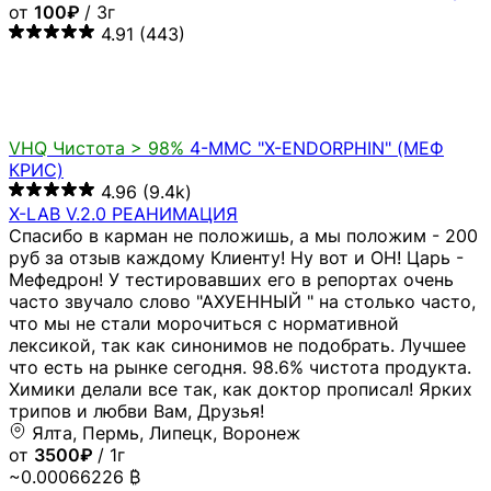
от
100₽
/ 3г
4.91
(443)
VHQ
Чистота > 98%
4-MMC "X-ENDORPHIN" (МЕФ
КРИС)
4.96
(9.4k)
X-LAB V.2.0 РЕАНИМАЦИЯ
Спасибо в карман не положишь, а мы положим - 200
руб за отзыв каждому Клиенту! Ну вот и ОН! Царь -
Мефедрон! У тестировавших его в репортах очень
часто звучало слово "АХУЕННЫЙ " на столько часто,
что мы не стали морочиться с нормативной
лексикой, так как синонимов не подобрать. Лучшее
что есть на рынке сегодня. 98.6% чистота продукта.
Химики делали все так, как доктор прописал! Ярких
трипов и любви Вам, Друзья!
Ялта, Пермь, Липецк, Воронеж
от
3500₽
/ 1г
~0.00066226 ₿