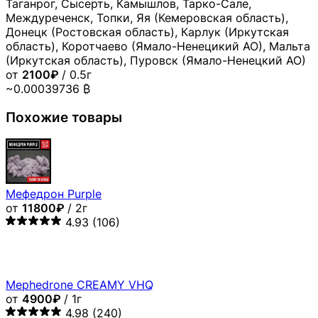
Таганрог, Сысерть, Камышлов, Тарко-Сале,
Междуреченск, Топки, Яя (Кемеровская область),
Донецк (Ростовская область), Карлук (Иркутская
область), Коротчаево (Ямало-Ненецикий АО), Мальта
(Иркутская область), Пуровск (Ямало-Ненецкий АО)
от
2100₽
/ 0.5г
~0.00039736 ₿
Похожие товары
Мефедрон Purple
от
11800₽
/ 2г
4.93
(106)
Mephedrone CREAMY VHQ
от
4900₽
/ 1г
4.98
(240)