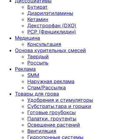
Диссоциативы
Бутират
Диарилэтиламины
Кетамин
Декстрорфан (DXO)
PCP (Фенциклидин)
Медицина
Консультация
Основа курительных смесей
Твердый
Россыпь
Реклама
SMM
Наружная реклама
Спам/Рассылка
Товары для грова
Удобрения и стимуляторы
Субстраты,тара и горшки
Готовые гроубоксы
Палатки, гроутенты
Освещение растений
Вентиляция
Гидропонные системы