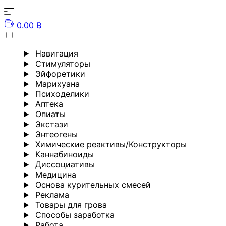
0.00 ₿
Навигация
Стимуляторы
Эйфоретики
Марихуана
Психоделики
Аптека
Опиаты
Экстази
Энтеогены
Химические реактивы/Конструкторы
Каннабиноиды
Диссоциативы
Медицина
Основа курительных смесей
Реклама
Товары для грова
Способы заработка
Работа