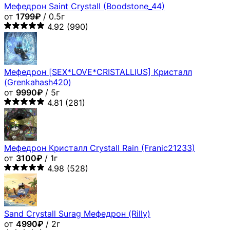
Мефедрон Saint Crystall (Boodstone_44)
от
1799₽
/ 0.5г
4.92
(990)
Мефедрон [SEX*LOVE*CRISTALLIUS] Кристалл
(Grenkahash420)
от
9990₽
/ 5г
4.81
(281)
Мефедрон Кристалл Crystall Rain (Franic21233)
от
3100₽
/ 1г
4.98
(528)
Sand Crystall Surag Мефедрон (Rilly)
от
4990₽
/ 2г