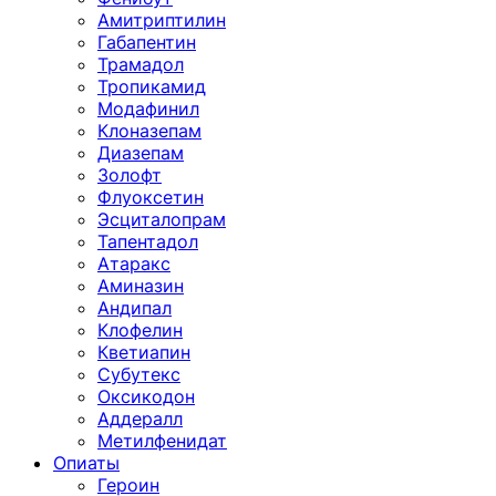
Амитриптилин
Габапентин
Трамадол
Тропикамид
Модафинил
Клоназепам
Диазепам
Золофт
Флуоксетин
Эсциталопрам
Тапентадол
Атаракс
Аминазин
Андипал
Клофелин
Кветиапин
Субутекс
Оксикодон
Аддералл
Метилфенидат
Опиаты
Героин