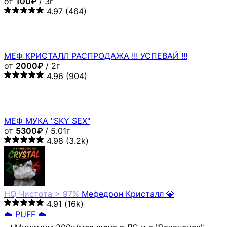
от
100₽
/ 3г
4.97
(464)
МЕФ КРИСТАЛЛ РАСПРОДАЖА !!! УСПЕВАЙ !!!
от
2000₽
/ 2г
4.96
(904)
МЕФ МУКА "SKY SEX"
от
5300₽
/ 5.01г
4.98
(3.2k)
HQ
Чистота > 97%
Мефедрон Кристалл 💎
4.91
(16k)
☁️ PUFF ☁️