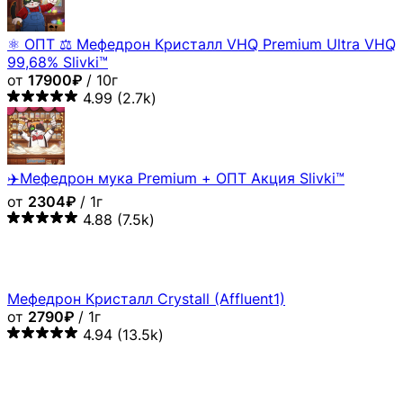
⚛️ ОПТ ⚖ Мефедрон Кристалл VHQ Premium Ultra VHQ
99,68% Slivki™
от
17900₽
/ 10г
4.99
(2.7k)
✈️Мефедрон мука Premium + ОПТ Акция Slivki™
от
2304₽
/ 1г
4.88
(7.5k)
Мефедрон Кристалл Crystall (Affluent1)
от
2790₽
/ 1г
4.94
(13.5k)