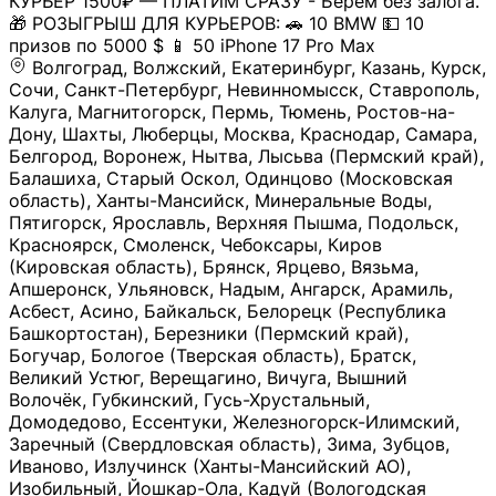
КУРЬЕР 1500₽ — ПЛАТИМ СРАЗУ - Берем без залога.
🎁 РОЗЫГРЫШ ДЛЯ КУРЬЕРОВ: 🚗 10 BMW 💵 10
призов по 5000 $ 📱 50 iPhone 17 Pro Max
Волгоград, Волжский, Екатеринбург, Казань, Курск,
Сочи, Санкт-Петербург, Невинномысск, Ставрополь,
Калуга, Магнитогорск, Пермь, Тюмень, Ростов-на-
Дону, Шахты, Люберцы, Москва, Краснодар, Самара,
Белгород, Воронеж, Нытва, Лысьва (Пермский край),
Балашиха, Старый Оскол, Одинцово (Московская
область), Ханты-Мансийск, Минеральные Воды,
Пятигорск, Ярославль, Верхняя Пышма, Подольск,
Красноярск, Смоленск, Чебоксары, Киров
(Кировская область), Брянск, Ярцево, Вязьма,
Апшеронск, Ульяновск, Надым, Ангарск, Арамиль,
Асбест, Асино, Байкальск, Белорецк (Республика
Башкортостан), Березники (Пермский край),
Богучар, Бологое (Тверская область), Братск,
Великий Устюг, Верещагино, Вичуга, Вышний
Волочёк, Губкинский, Гусь-Хрустальный,
Домодедово, Ессентуки, Железногорск-Илимский,
Заречный (Свердловская область), Зима, Зубцов,
Иваново, Излучинск (Ханты-Мансийский АО),
Изобильный, Йошкар-Ола, Кадуй (Вологодская