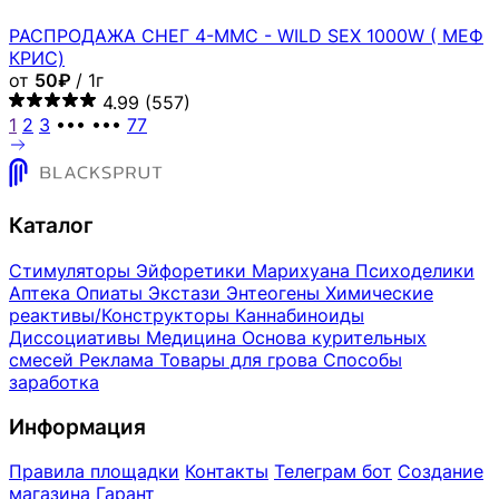
РАСПРОДАЖА СНЕГ 4-MMC - WILD SEX 1000W ( МЕФ
КРИС)
от
50₽
/ 1г
4.99
(557)
1
2
3
•••
•••
77
Каталог
Стимуляторы
Эйфоретики
Марихуана
Психоделики
Аптека
Опиаты
Экстази
Энтеогены
Химические
реактивы/Конструкторы
Каннабиноиды
Диссоциативы
Медицина
Основа курительных
смесей
Реклама
Товары для грова
Способы
заработка
Информация
Правила площадки
Контакты
Телеграм бот
Создание
магазина
Гарант