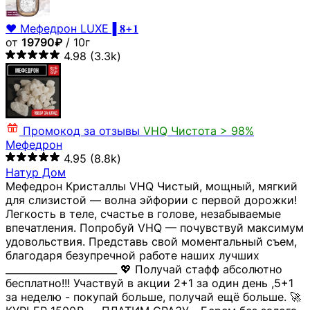
❤️ Мефедрон LUXE▐ 𝟖+𝟏
от
19790₽
/ 10г
4.98
(3.3k)
Промокод за отзывы
VHQ
Чистота > 98%
Мефедрон
4.95
(8.8k)
Натур Дом
Мефедрон Кристаллы VHQ Чистый, мощный, мягкий
для слизистой — волна эйфории с первой дорожки!
Легкость в теле, счастье в голове, незабываемые
впечатления. Попробуй VHQ — почувствуй максимум
удовольствия. Представь свой моментальный съем,
благодаря безупречной работе наших лучших
_______________________ 💖 Получай стафф абсолютно
бесплатно!!! Участвуй в акции 2+1 за один день ,5+1
за неделю - покупай больше, получай ещё больше. 🚀