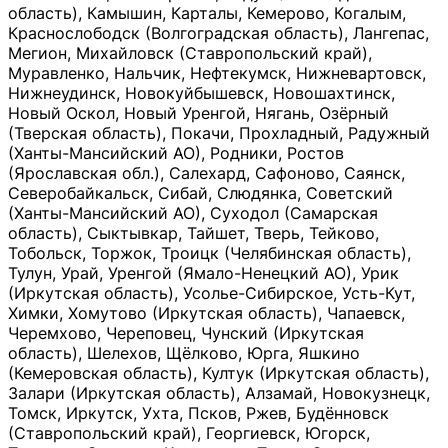
область), Камышин, Карталы, Кемерово, Когалым,
Краснослободск (Волгоградская область), Лангепас,
Мегион, Михайловск (Ставропольский край),
Муравленко, Нальчик, Нефтекумск, Нижневартовск,
Нижнеудинск, Новокуйбышевск, Новошахтинск,
Новый Оскол, Новый Уренгой, Нягань, Озёрный
(Тверская область), Покачи, Прохладный, Радужный
(Ханты-Мансийский АО), Родники, Ростов
(Ярославская обл.), Салехард, Сафоново, Саянск,
Северобайкальск, Сибай, Слюдянка, Советский
(Ханты-Мансийский АО), Суходол (Самарская
область), Сыктывкар, Тайшет, Тверь, Тейково,
Тобольск, Торжок, Троицк (Челябинская область),
Тулун, Урай, Уренгой (Ямало-Ненецкий АО), Урик
(Иркутская область), Усолье-Сибирское, Усть-Кут,
Химки, Хомутово (Иркутская область), Чапаевск,
Черемхово, Череповец, Чунский (Иркутская
область), Шелехов, Щёлково, Юрга, Яшкино
(Кемеровская область), Култук (Иркутская область),
Залари (Иркутская область), Алзамай, Новокузнецк,
Томск, Иркутск, Ухта, Псков, Ржев, Будённовск
(Ставропольский край), Георгиевск, Югорск,