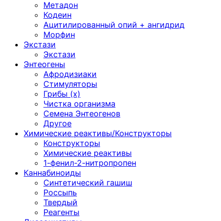
Метадон
Кодеин
Ацитилированный опий + ангидрид
Морфин
Экстази
Экстази
Энтеогены
Афродизиаки
Стимуляторы
Грибы (х)
Чистка организма
Семена Энтеогенов
Другое
Химические реактивы/Конструкторы
Конструкторы
Химические реактивы
1-фенил-2-нитропропен
Каннабиноиды
Синтетический гашиш
Россыпь
Твердый
Реагенты