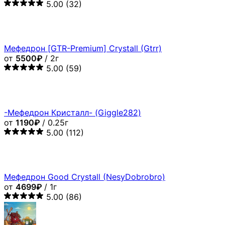
5.00
(32)
Мефедрон [GTR-Premium] Crystall (Gtrr)
от
5500₽
/ 2г
5.00
(59)
-Мефедрон Кристалл- (Giggle282)
от
1190₽
/ 0.25г
5.00
(112)
Мефедрон Good Crystall (NesyDobrobro)
от
4699₽
/ 1г
5.00
(86)