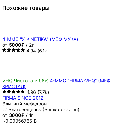
Похожие товары
4-MMC "X-KINETIKA" (МЕФ МУКА)
от
5000₽
/ 2г
4.94
(6.1k)
VHQ
Чистота > 98%
4-MMC "FIRMA-VHQ" (МЕФ
КРИСТАЛ)
4.96
(7.7k)
FIRMA SINCE 2012
Элитный мефедрон
Благовещенск (Башкортостан)
от
3000₽
/ 1г
~0.00056765 ₿