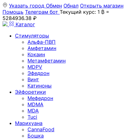
Указать город
Обмен
Обнал
Открыть магазин
Помощь
Телеграм бот
Текущий курс: 1 ₿ =
5284936.38 ₽
Каталог
Стимуляторы
Альфа-ПВП
Амфетамин
Кокаин
Метамфетамин
MDPV
Эфедрон
Винт
Катиноны
Эйфоретики
Мефедрон
MDMA
MDA
Tuci
Марихуана
CannaFood
Бошка