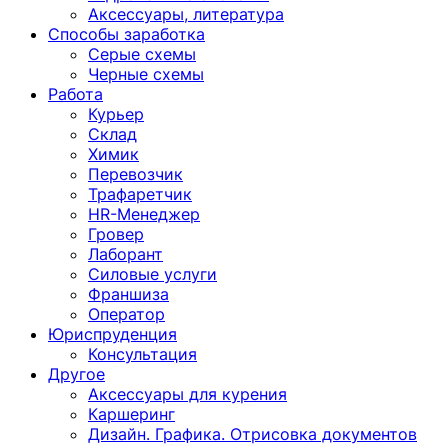
Аксессуары, литература
Способы заработка
Серые схемы
Черные схемы
Работа
Курьер
Склад
Химик
Перевозчик
Трафаретчик
HR-Менеджер
Гровер
Лаборант
Силовые услуги
Франшиза
Оператор
Юриспруденция
Консультация
Другoе
Аксессуары для курения
Каршеринг
Дизайн. Графика. Отрисовка документов