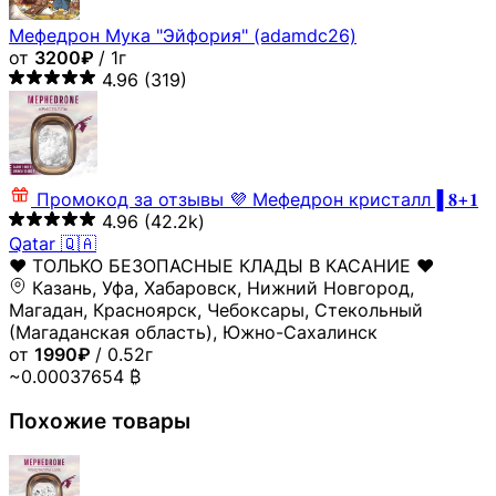
Мефедрон Мука "Эйфория" (adamdc26)
от
3200₽
/ 1г
4.96
(319)
Промокод за отзывы
💜 Мефедрон кристалл▐ 𝟖+𝟏
4.96
(42.2k)
Qatar 🇶🇦
♥️ ТОЛЬКО БЕЗОПАСНЫЕ КЛАДЫ В КАСАНИЕ ♥️
Казань, Уфа, Хабаровск, Нижний Новгород,
Магадан, Красноярск, Чебоксары, Стекольный
(Магаданская область), Южно-Сахалинск
от
1990₽
/ 0.52г
~0.00037654 ₿
Похожие товары