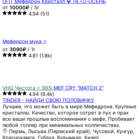
ОПТ Мефедрон Кристалл 💎 ЛЕТО-ОСЕНЬ
от
10000₽
/ 5г
4.94
(51)
Мефедрон мука ⭐
от
3090₽
/ 1г
4.81
(1.8k)
VHQ
Чистота > 98%
MEF CRY "MATCH 2"
4.94
(9.4k)
TINDER - НАЙДИ СВОЮ ПОЛОВИНКУ
Лучшее, что может быть в мире Мефедрона. Крупные
кристаллы. Качество, которое сотрет в пух и прах
все ваши прошлые воспоминания о мефе. Пробивает
любой толлер при минимальных колличествах.
Пермь, Лысьва (Пермский край), Чусовой, Кунгур,
Краснокамск, Губаха, Кудымкар, Кизел