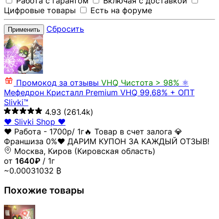
Работа с гарантом
Включая с доставкой
Цифровые товары
Есть на форуме
Сбросить
Применить
Промокод за отзывы
VHQ
Чистота > 98%
⚛️
Мефедрон Кристалл Premium VHQ 99,68% + ОПТ
Slivki™
4.93
(261.4k)
❤️ Slivki Shop ❤️
❤️ Работа - 1700р/ 1г🔥 Товар в счет залога 💎
Франшиза 0%❤️ ДАРИМ КУПОН ЗА КАЖДЫЙ ОТЗЫВ!
Москва, Киров (Кировская область)
от
1640₽
/ 1г
~0.00031032 ₿
Похожие товары