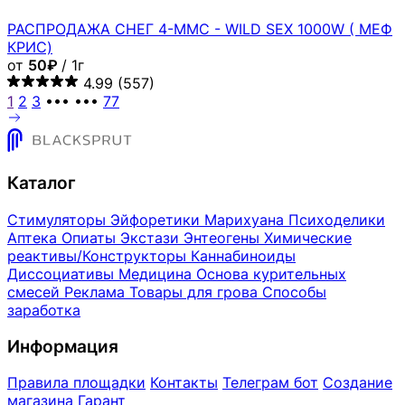
РАСПРОДАЖА СНЕГ 4-MMC - WILD SEX 1000W ( МЕФ
КРИС)
от
50₽
/ 1г
4.99
(557)
1
2
3
•••
•••
77
Каталог
Стимуляторы
Эйфоретики
Марихуана
Психоделики
Аптека
Опиаты
Экстази
Энтеогены
Химические
реактивы/Конструкторы
Каннабиноиды
Диссоциативы
Медицина
Основа курительных
смесей
Реклама
Товары для грова
Способы
заработка
Информация
Правила площадки
Контакты
Телеграм бот
Создание
магазина
Гарант