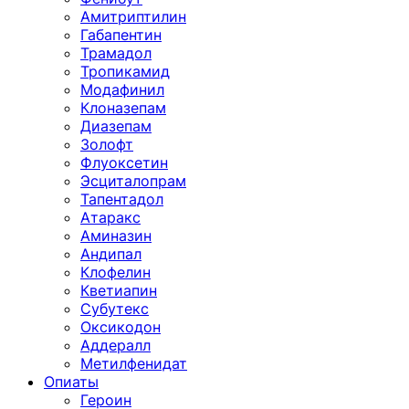
Амитриптилин
Габапентин
Трамадол
Тропикамид
Модафинил
Клоназепам
Диазепам
Золофт
Флуоксетин
Эсциталопрам
Тапентадол
Атаракс
Аминазин
Андипал
Клофелин
Кветиапин
Субутекс
Оксикодон
Аддералл
Метилфенидат
Опиаты
Героин