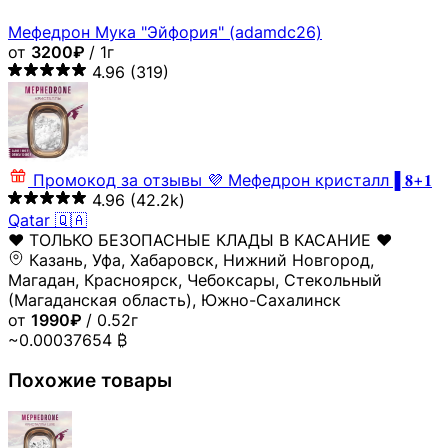
Мефедрон Мука "Эйфория" (adamdc26)
от
3200₽
/ 1г
4.96
(319)
Промокод за отзывы
💜 Мефедрон кристалл▐ 𝟖+𝟏
4.96
(42.2k)
Qatar 🇶🇦
♥️ ТОЛЬКО БЕЗОПАСНЫЕ КЛАДЫ В КАСАНИЕ ♥️
Казань, Уфа, Хабаровск, Нижний Новгород,
Магадан, Красноярск, Чебоксары, Стекольный
(Магаданская область), Южно-Сахалинск
от
1990₽
/ 0.52г
~0.00037654 ₿
Похожие товары