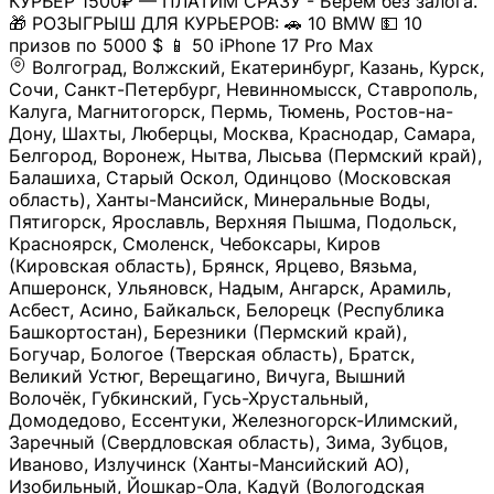
КУРЬЕР 1500₽ — ПЛАТИМ СРАЗУ - Берем без залога.
🎁 РОЗЫГРЫШ ДЛЯ КУРЬЕРОВ: 🚗 10 BMW 💵 10
призов по 5000 $ 📱 50 iPhone 17 Pro Max
Волгоград, Волжский, Екатеринбург, Казань, Курск,
Сочи, Санкт-Петербург, Невинномысск, Ставрополь,
Калуга, Магнитогорск, Пермь, Тюмень, Ростов-на-
Дону, Шахты, Люберцы, Москва, Краснодар, Самара,
Белгород, Воронеж, Нытва, Лысьва (Пермский край),
Балашиха, Старый Оскол, Одинцово (Московская
область), Ханты-Мансийск, Минеральные Воды,
Пятигорск, Ярославль, Верхняя Пышма, Подольск,
Красноярск, Смоленск, Чебоксары, Киров
(Кировская область), Брянск, Ярцево, Вязьма,
Апшеронск, Ульяновск, Надым, Ангарск, Арамиль,
Асбест, Асино, Байкальск, Белорецк (Республика
Башкортостан), Березники (Пермский край),
Богучар, Бологое (Тверская область), Братск,
Великий Устюг, Верещагино, Вичуга, Вышний
Волочёк, Губкинский, Гусь-Хрустальный,
Домодедово, Ессентуки, Железногорск-Илимский,
Заречный (Свердловская область), Зима, Зубцов,
Иваново, Излучинск (Ханты-Мансийский АО),
Изобильный, Йошкар-Ола, Кадуй (Вологодская