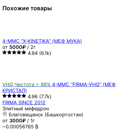
Похожие товары
4-MMC "X-KINETIKA" (МЕФ МУКА)
от
5000₽
/ 2г
4.94
(6.1k)
VHQ
Чистота > 98%
4-MMC "FIRMA-VHQ" (МЕФ
КРИСТАЛ)
4.96
(7.7k)
FIRMA SINCE 2012
Элитный мефедрон
Благовещенск (Башкортостан)
от
3000₽
/ 1г
~0.00056765 ₿