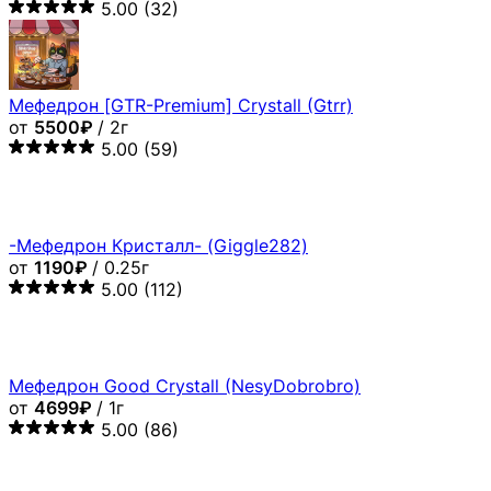
5.00
(32)
Мефедрон [GTR-Premium] Crystall (Gtrr)
от
5500₽
/ 2г
5.00
(59)
-Мефедрон Кристалл- (Giggle282)
от
1190₽
/ 0.25г
5.00
(112)
Мефедрон Good Crystall (NesyDobrobro)
от
4699₽
/ 1г
5.00
(86)