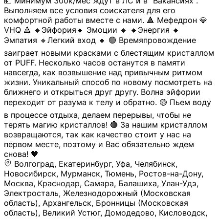
💵 Минимум 300к/мес ждут в ЛС и в "Вакансиях".
Выполняем все условия соискателя для его
комфортной работы вместе с нами. 🔺 Мефедрон 💎
VHQ 🔺 🔸Эйфория🔸 Эмоции 🔸 🔸Энергия 🔸
Эмпатия 🔸Легкий вход 🔸 🟢 Времяпровождение
заиграет новыми красками с блестящим кристаллом
от PUFF. Несколько часов останутся в памяти
навсегда, как возвышение над привычным ритмом
жизни. Уникальный способ по новому посмотреть на
ближнего и открыться друг другу. Волна эйфории
переходит от разума к телу и обратно. 🟡 Пьем воду
в процессе отдыха, делаем перерывы, чтобы не
терять магию кристаллов! 🔴 За нашим кристаллом
возвращаются, так как качество стоит у нас на
первом месте, поэтому и Вас обязательно ждем
снова! 🧡
Волгоград, Екатеринбург, Уфа, Челябинск,
Новосибирск, Мурманск, Тюмень, Ростов-на-Дону,
Москва, Краснодар, Самара, Балашиха, Улан-Удэ,
Электросталь, Железнодорожный (Московская
область), Архангельск, Бронницы (Московская
область), Великий Устюг, Домодедово, Кисловодск,