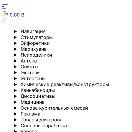
0.00 ₿
Навигация
Стимуляторы
Эйфоретики
Марихуана
Психоделики
Аптека
Опиаты
Экстази
Энтеогены
Химические реактивы/Конструкторы
Каннабиноиды
Диссоциативы
Медицина
Основа курительных смесей
Реклама
Товары для грова
Способы заработка
Работа