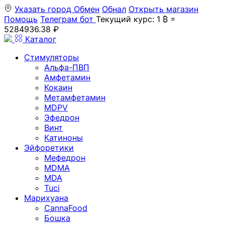
Указать город
Обмен
Обнал
Открыть магазин
Помощь
Телеграм бот
Текущий курс: 1 ₿ =
5284936.38 ₽
Каталог
Стимуляторы
Альфа-ПВП
Амфетамин
Кокаин
Метамфетамин
MDPV
Эфедрон
Винт
Катиноны
Эйфоретики
Мефедрон
MDMA
MDA
Tuci
Марихуана
CannaFood
Бошка