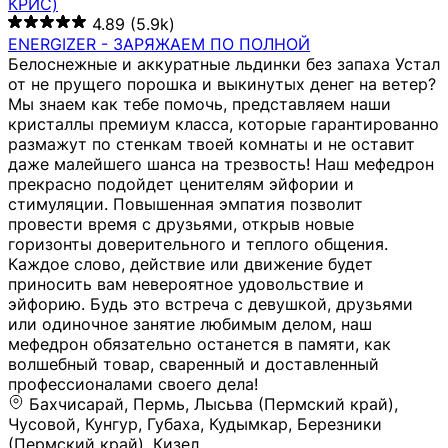
КРИС)
4.89
(5.9k)
ENERGIZER - ЗАРЯЖАЕМ ПО ПОЛНОЙ
Белоснежные и аккуратные льдинки без запаха Устал
от не прущего порошка и выкинутых денег на ветер?
Мы знаем как тебе помочь, представляем наши
кристаллы премиум класса, которые гарантированно
размажут по стенкам твоей комнаты и не оставит
даже малейшего шанса на трезвость! Наш мефедрон
прекрасно подойдет ценителям эйфории и
стимуляции. Повышенная эмпатия позволит
провести время с друзьями, открыв новые
горизонты доверительного и теплого общения.
Каждое слово, действие или движение будет
приносить вам невероятное удовольствие и
эйфорию. Будь это встреча с девушкой, друзьями
или одиночное занятие любимым делом, наш
мефедрон обязательно останется в памяти, как
волшебный товар, сваренный и доставленный
профессионалами своего дела!
Бахчисарай, Пермь, Лысьва (Пермский край),
Чусовой, Кунгур, Губаха, Кудымкар, Березники
(Пермский край), Кизел