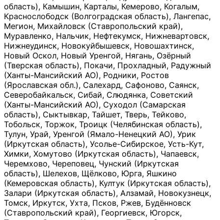
область), Камышин, Карталы, Кемерово, Когалым,
Краснослободск (Волгоградская область), Лангепас,
Мегион, Михайловск (Ставропольский край),
Муравленко, Нальчик, Нефтекумск, Нижневартовск,
Нижнеудинск, Новокуйбышевск, Новошахтинск,
Новый Оскол, Новый Уренгой, Нягань, Озёрный
(Тверская область), Покачи, Прохладный, Радужный
(Ханты-Мансийский АО), Родники, Ростов
(Ярославская обл.), Салехард, Сафоново, Саянск,
Северобайкальск, Сибай, Слюдянка, Советский
(Ханты-Мансийский АО), Суходол (Самарская
область), Сыктывкар, Тайшет, Тверь, Тейково,
Тобольск, Торжок, Троицк (Челябинская область),
Тулун, Урай, Уренгой (Ямало-Ненецкий АО), Урик
(Иркутская область), Усолье-Сибирское, Усть-Кут,
Химки, Хомутово (Иркутская область), Чапаевск,
Черемхово, Череповец, Чунский (Иркутская
область), Шелехов, Щёлково, Юрга, Яшкино
(Кемеровская область), Култук (Иркутская область),
Залари (Иркутская область), Алзамай, Новокузнецк,
Томск, Иркутск, Ухта, Псков, Ржев, Будённовск
(Ставропольский край), Георгиевск, Югорск,