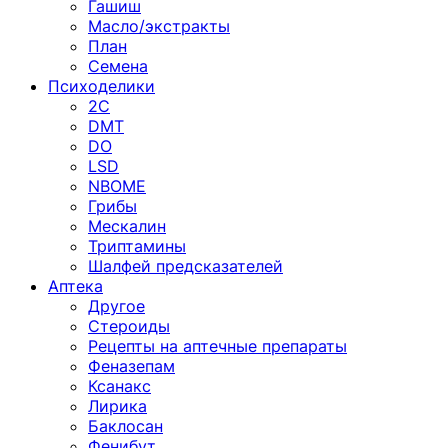
Гашиш
Масло/экстракты
План
Семена
Психоделики
2C
DMT
DO
LSD
NBOME
Грибы
Мескалин
Триптамины
Шалфей предсказателей
Аптека
Другое
Стероиды
Рецепты на аптечные препараты
Феназепам
Ксанакс
Лирика
Баклосан
Фенибут