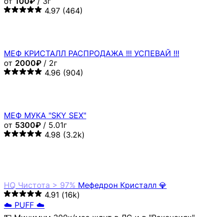
от
100₽
/ 3г
4.97
(464)
МЕФ КРИСТАЛЛ РАСПРОДАЖА !!! УСПЕВАЙ !!!
от
2000₽
/ 2г
4.96
(904)
МЕФ МУКА "SKY SEX"
от
5300₽
/ 5.01г
4.98
(3.2k)
HQ
Чистота > 97%
Мефедрон Кристалл 💎
4.91
(16k)
☁️ PUFF ☁️