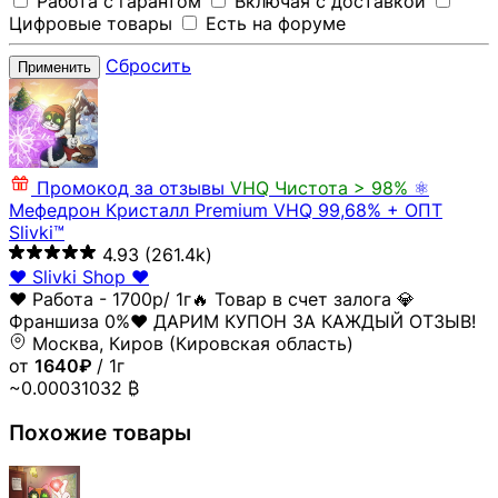
Работа с гарантом
Включая с доставкой
Цифровые товары
Есть на форуме
Сбросить
Применить
Промокод за отзывы
VHQ
Чистота > 98%
⚛️
Мефедрон Кристалл Premium VHQ 99,68% + ОПТ
Slivki™
4.93
(261.4k)
❤️ Slivki Shop ❤️
❤️ Работа - 1700р/ 1г🔥 Товар в счет залога 💎
Франшиза 0%❤️ ДАРИМ КУПОН ЗА КАЖДЫЙ ОТЗЫВ!
Москва, Киров (Кировская область)
от
1640₽
/ 1г
~0.00031032 ₿
Похожие товары