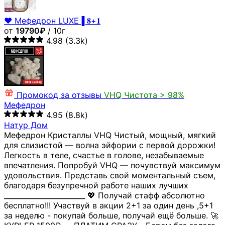
❤️ Мефедрон LUXE▐ 𝟖+𝟏
от
19790₽
/ 10г
4.98
(3.3k)
Промокод за отзывы
VHQ
Чистота > 98%
Мефедрон
4.95
(8.8k)
Натур Дом
Мефедрон Кристаллы VHQ Чистый, мощный, мягкий
для слизистой — волна эйфории с первой дорожки!
Легкость в теле, счастье в голове, незабываемые
впечатления. Попробуй VHQ — почувствуй максимум
удовольствия. Представь свой моментальный съем,
благодаря безупречной работе наших лучших
_______________________ 💖 Получай стафф абсолютно
бесплатно!!! Участвуй в акции 2+1 за один день ,5+1
за неделю - покупай больше, получай ещё больше. 🚀