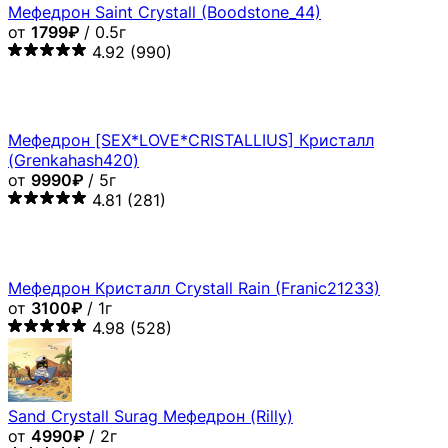
Мефедрон Saint Crystall (Boodstone_44)
от
1799₽
/ 0.5г
4.92
(990)
Мефедрон [SEX*LOVE*CRISTALLIUS] Кристалл
(Grenkahash420)
от
9990₽
/ 5г
4.81
(281)
Мефедрон Кристалл Crystall Rain (Franic21233)
от
3100₽
/ 1г
4.98
(528)
Sand Crystall Surag Мефедрон (Rilly)
от
4990₽
/ 2г