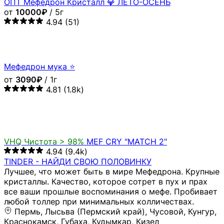
ОПТ Мефедрон Кристалл 💎 ЛЕТО-ОСЕНЬ
от
10000₽
/ 5г
4.94
(51)
Мефедрон мука ⭐
от
3090₽
/ 1г
4.81
(1.8k)
VHQ
Чистота > 98%
MEF CRY "MATCH 2"
4.94
(9.4k)
TINDER - НАЙДИ СВОЮ ПОЛОВИНКУ
Лучшее, что может быть в мире Мефедрона. Крупные
кристаллы. Качество, которое сотрет в пух и прах
все ваши прошлые воспоминания о мефе. Пробивает
любой толлер при минимальных колличествах.
Пермь, Лысьва (Пермский край), Чусовой, Кунгур,
Краснокамск, Губаха, Кудымкар, Кизел