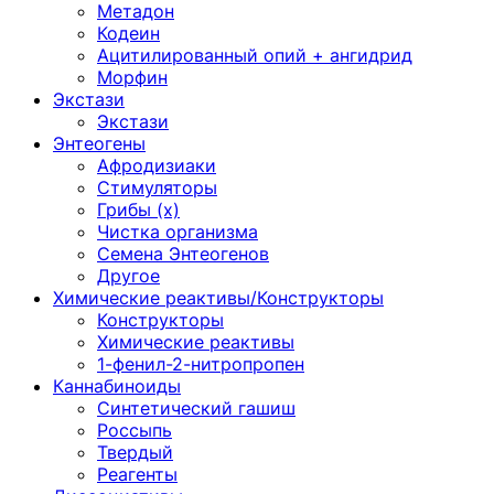
Метадон
Кодеин
Ацитилированный опий + ангидрид
Морфин
Экстази
Экстази
Энтеогены
Афродизиаки
Стимуляторы
Грибы (х)
Чистка организма
Семена Энтеогенов
Другое
Химические реактивы/Конструкторы
Конструкторы
Химические реактивы
1-фенил-2-нитропропен
Каннабиноиды
Синтетический гашиш
Россыпь
Твердый
Реагенты