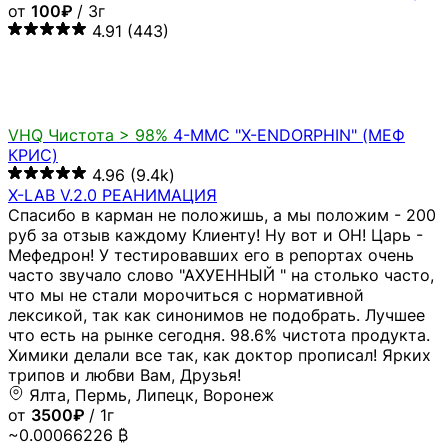
от
100₽
/ 3г
4.91
(443)
VHQ
Чистота > 98%
4-MMC "X-ENDORPHIN" (МЕФ
КРИС)
4.96
(9.4k)
X-LAB V.2.0 РЕАНИМАЦИЯ
Спасибо в карман не положишь, а мы положим - 200
руб за отзыв каждому Клиенту! Ну вот и ОН! Царь -
Мефедрон! У тестировавших его в репортах очень
часто звучало слово "АХУЕННЫЙ " на столько часто,
что мы не стали морочиться с нормативной
лексикой, так как синонимов не подобрать. Лучшее
что есть на рынке сегодня. 98.6% чистота продукта.
Химики делали все так, как доктор прописал! Ярких
трипов и любви Вам, Друзья!
Ялта, Пермь, Липецк, Воронеж
от
3500₽
/ 1г
~0.00066226 ₿