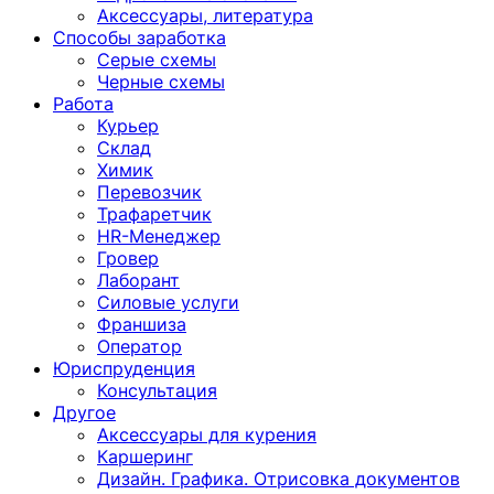
Аксессуары, литература
Способы заработка
Серые схемы
Черные схемы
Работа
Курьер
Склад
Химик
Перевозчик
Трафаретчик
HR-Менеджер
Гровер
Лаборант
Силовые услуги
Франшиза
Оператор
Юриспруденция
Консультация
Другoе
Аксессуары для курения
Каршеринг
Дизайн. Графика. Отрисовка документов