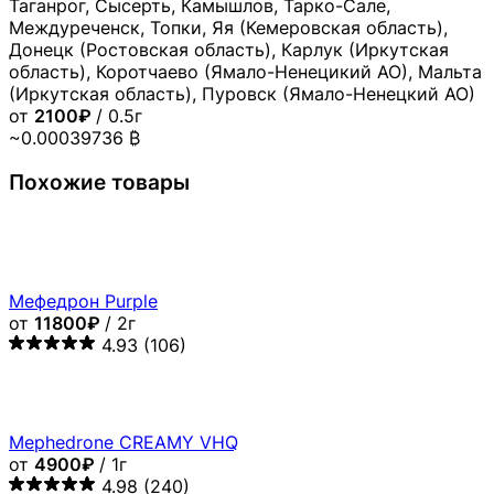
Таганрог, Сысерть, Камышлов, Тарко-Сале,
Междуреченск, Топки, Яя (Кемеровская область),
Донецк (Ростовская область), Карлук (Иркутская
область), Коротчаево (Ямало-Ненецикий АО), Мальта
(Иркутская область), Пуровск (Ямало-Ненецкий АО)
от
2100₽
/ 0.5г
~0.00039736 ₿
Похожие товары
Мефедрон Purple
от
11800₽
/ 2г
4.93
(106)
Mephedrone CREAMY VHQ
от
4900₽
/ 1г
4.98
(240)