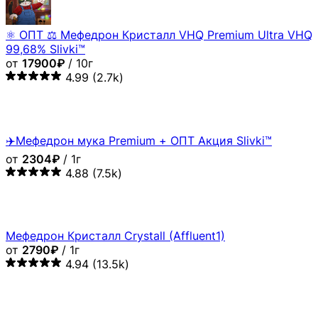
⚛️ ОПТ ⚖ Мефедрон Кристалл VHQ Premium Ultra VHQ
99,68% Slivki™
от
17900₽
/ 10г
4.99
(2.7k)
✈️Мефедрон мука Premium + ОПТ Акция Slivki™
от
2304₽
/ 1г
4.88
(7.5k)
Мефедрон Кристалл Crystall (Affluent1)
от
2790₽
/ 1г
4.94
(13.5k)