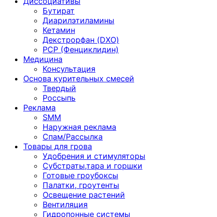
Диссоциативы
Бутират
Диарилэтиламины
Кетамин
Декстрорфан (DXO)
PCP (Фенциклидин)
Медицина
Консультация
Основа курительных смесей
Твердый
Россыпь
Реклама
SMM
Наружная реклама
Спам/Рассылка
Товары для грова
Удобрения и стимуляторы
Субстраты,тара и горшки
Готовые гроубоксы
Палатки, гроутенты
Освещение растений
Вентиляция
Гидропонные системы