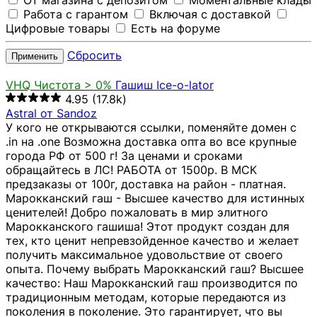
От магазина с депозитом
Моментальные клады
Работа с гарантом
Включая с доставкой
Цифровые товары
Есть на форуме
Сбросить
Применить
VHQ
Чистота > 0%
Гашиш Ice-o-lator
4.95
(17.8k)
Astral от Sandoz
У кого не открываются ссылки, поменяйте домен с
.in на .one Возможна доставка опта во все крупные
города РФ от 500 г! За ценами и сроками
обращайтесь в ЛС! РАБОТА от 1500р. В МСК
предзаказы от 100г, доставка на район - платная.
Марокканский гаш - Высшее качество для истинных
ценителей! Добро пожаловать в мир элитного
Марокканского гашиша! Этот продукт создан для
тех, кто ценит непревзойденное качество и желает
получить максимальное удовольствие от своего
опыта. Почему выбрать Марокканский гаш? Высшее
качество: Наш Марокканский гаш производится по
традиционным методам, которые передаются из
поколения в поколение. Это гарантирует, что вы