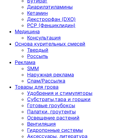
Бутират
Диарилэтиламины
Кетамин
Декстрорфан (DXO)
PCP (Фенциклидин)
Медицина
Консультация
Основа курительных смесей
Твердый
Россыпь
Реклама
SMM
Наружная реклама
Спам/Рассылка
Товары для грова
Удобрения и стимуляторы
Субстраты,тара и горшки
Готовые гроубоксы
Палатки, гроутенты
Освещение растений
Вентиляция
Гидропонные системы
Аксессуары, литература