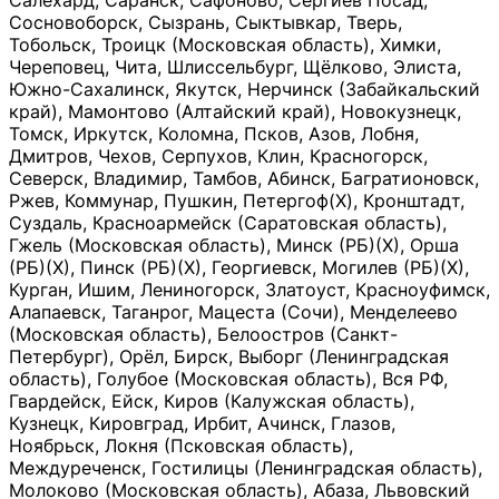
Салехард, Саранск, Сафоново, Сергиев Посад,
Сосновоборск, Сызрань, Сыктывкар, Тверь,
Тобольск, Троицк (Московская область), Химки,
Череповец, Чита, Шлиссельбург, Щёлково, Элиста,
Южно-Сахалинск, Якутск, Нерчинск (Забайкальский
край), Мамонтово (Алтайский край), Новокузнецк,
Томск, Иркутск, Коломна, Псков, Азов, Лобня,
Дмитров, Чехов, Серпухов, Клин, Красногорск,
Северск, Владимир, Тамбов, Абинск, Багратионовск,
Ржев, Коммунар, Пушкин, Петергоф(Х), Кронштадт,
Суздаль, Красноармейск (Саратовская область),
Гжель (Московская область), Минск (РБ)(Х), Орша
(РБ)(Х), Пинск (РБ)(Х), Георгиевск, Могилев (РБ)(Х),
Курган, Ишим, Лениногорск, Златоуст, Красноуфимск,
Алапаевск, Таганрог, Мацеста (Сочи), Менделеево
(Московская область), Белоостров (Санкт-
Петербург), Орёл, Бирск, Выборг (Ленинградская
область), Голубое (Московская область), Вся РФ,
Гвардейск, Ейск, Киров (Калужская область),
Кузнецк, Кировград, Ирбит, Ачинск, Глазов,
Ноябрьск, Локня (Псковская область),
Междуреченск, Гостилицы (Ленинградская область),
Молоково (Московская область), Абаза, Львовский