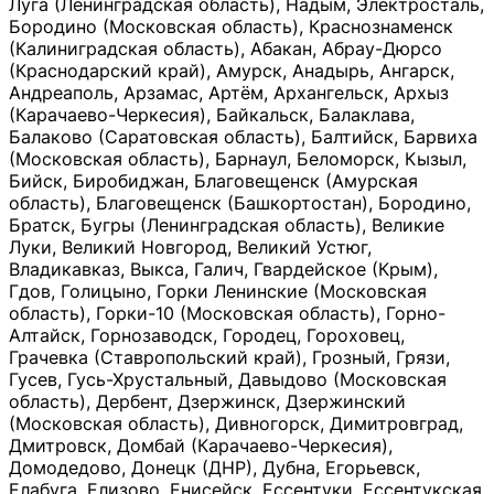
Луга (Ленинградская область), Надым, Электросталь,
Бородино (Московская область), Краснознаменск
(Калиниградская область), Абакан, Абрау-Дюрсо
(Краснодарский край), Амурск, Анадырь, Ангарск,
Андреаполь, Арзамас, Артём, Архангельск, Архыз
(Карачаево-Черкесия), Байкальск, Балаклава,
Балаково (Саратовская область), Балтийск, Барвиха
(Московская область), Барнаул, Беломорск, Кызыл,
Бийск, Биробиджан, Благовещенск (Амурская
область), Благовещенск (Башкортостан), Бородино,
Братск, Бугры (Ленинградская область), Великие
Луки, Великий Новгород, Великий Устюг,
Владикавказ, Выкса, Галич, Гвардейское (Крым),
Гдов, Голицыно, Горки Ленинские (Московская
область), Горки-10 (Московская область), Горно-
Алтайск, Горнозаводск, Городец, Гороховец,
Грачевка (Ставропольский край), Грозный, Грязи,
Гусев, Гусь-Хрустальный, Давыдово (Московская
область), Дербент, Дзержинск, Дзержинский
(Московская область), Дивногорск, Димитровград,
Дмитровск, Домбай (Карачаево-Черкесия),
Домодедово, Донецк (ДНР), Дубна, Егорьевск,
Елабуга, Елизово, Енисейск, Ессентуки, Ессентукская