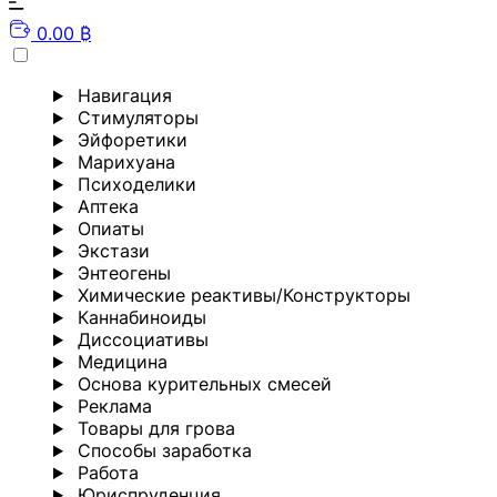
0.00 ₿
Навигация
Стимуляторы
Эйфоретики
Марихуана
Психоделики
Аптека
Опиаты
Экстази
Энтеогены
Химические реактивы/Конструкторы
Каннабиноиды
Диссоциативы
Медицина
Основа курительных смесей
Реклама
Товары для грова
Способы заработка
Работа
Юриспруденция