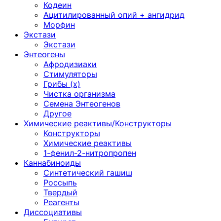
Кодеин
Ацитилированный опий + ангидрид
Морфин
Экстази
Экстази
Энтеогены
Афродизиаки
Стимуляторы
Грибы (х)
Чистка организма
Семена Энтеогенов
Другое
Химические реактивы/Конструкторы
Конструкторы
Химические реактивы
1-фенил-2-нитропропен
Каннабиноиды
Синтетический гашиш
Россыпь
Твердый
Реагенты
Диссоциативы