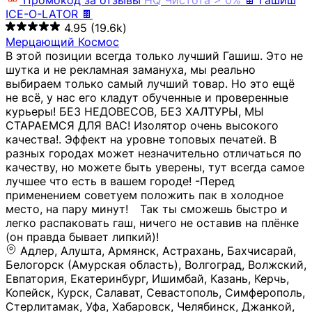
Промокод за отзывы
HQ
Чистота > 0%
🍫 Гашиш
ICE-O-LATOR 🍫
4.95
(19.6k)
Мерцающий Космос
В этой позиции всегда только лучший Гашиш. Это не
шутка и не рекламная замануха, мы реально
выбираем только самый лучший товар. Но это ещё
не всё, у нас его кладут обученные и проверенные
курьеры! БЕЗ НЕДОВЕСОВ, БЕЗ ХАЛТУРЫ, МЫ
СТАРАЕМСЯ ДЛЯ ВАС! Изолятор очень высокого
качества!. Эффект на уровне топовых печатей. В
разных городах может незначительно отличаться по
качеству, но можете быть уверены, тут всегда самое
лучшее что есть в вашем городе! -Перед
применением советуем положить пак в холодное
место, на пару минут!⠀ Так ты сможешь быстро и
легко распаковать гаш, ничего не оставив на плёнке
(он правда бывает липкий)!
Адлер, Алушта, Армянск, Астрахань, Бахчисарай,
Белогорск (Амурская область), Волгоград, Волжский,
Евпатория, Екатеринбург, Ишимбай, Казань, Керчь,
Копейск, Курск, Салават, Севастополь, Симферополь,
Стерлитамак, Уфа, Хабаровск, Челябинск, Джанкой,