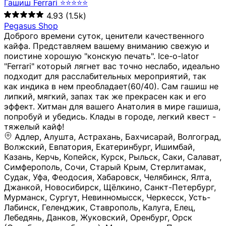
Гашиш Ferrari ⭐⭐⭐⭐⭐
4.93
(1.5k)
Pegasus Shop
Доброго времени суток, ценители качественного
кайфа. Представляем вашему вниманию свежую и
поистине хорошую "конскую печать". Ice-o-lator
"Ferrari" который лягнет вас точно неслабо, идеально
подходит для расслабительных мероприятий, так
как индика в нем преобладает(60/40). Сам гашиш не
липкий, мягкий, запах так же прекрасен как и его
эффект. Хитман для вашего Анатолия в мире гашиша,
попробуй и убедись. Клады в городе, легкий квест -
тяжелый кайф!
Адлер, Алушта, Астрахань, Бахчисарай, Волгоград, Волжский, Евпатория, Екатеринбург, Ишимбай, Казань, Керчь, Копейск, Курск, Рыльск, Саки, Салават, Симферополь, Сочи, Старый Крым, Стерлитамак, Судак, Уфа, Феодосия, Хабаровск, Челябинск, Ялта, Джанкой, Новосибирск, Щёлкино, Санкт-Петербург, Мурманск, Сургут, Невинномысск, Черкесск, Усть-Лабинск, Геленджик, Ставрополь, Калуга, Елец, Лебедянь, Данков, Жуковский, Оренбург, Орск (Оренбургская область), Магнитогорск, Пермь, Зеленоград, Солнечногорск, Нижний Новгород, Лысково, Заволжье, Кстово, Балахна (Нижегородская область), Богородск, Бор (Нижегородская область), Саратов, Энгельс, Ижевск, Тюмень, Ростов-на-Дону, Шахты, Новочеркасск, Батайск, Аксай, Люберцы, Истра, Москва, Армавир, Краснодар, Магадан, Самара, Анапа, Славянск-на-Кубани, Чаплыгин, Липецк, Нижний Тагил, Орехово-Зуево, Усть-Джегута, Лянтор, Нефтеюганск, Пыть-Ях, Урень, Ветлуга, Шахунья, Новороссийск, Крымск, Тимашёвск, Тольятти, Воткинск, Звенигород, Руза, Можайск, Белгород, Воронеж, Соликамск, Нытва, Лысьва (Пермский край), Чусовой, Кунгур, Краснокамск, Миасс, Губаха, Тула, Новомосковск, Донской, Омск, Льгов, Мытищи, Королёв, Ивантеевка, Балашиха, Семилуки, Кудымкар, Старый Оскол, Оса (Пермский край), Одинцово (Московская область), Ханты-Мансийск, Лабинск, Темрюк, Курганинск, Белореченск (Краснодарский край), Алупкa, Губкин, Рязань, Калининград, Усть-Илимск, Фрязино, Минеральные Воды, Пятигорск, Кострома, Ярославль, Коркино, Верхняя Пышма, Подольск, Красноярск, Смоленск, Долгопрудный, Чебоксары, Калачинск, Канск, Киров (Кировская область), Вологда, Рославль, Владивосток, Обнинск, Балабаново (Калужская область), Малоярославец, Брянск, Видное, Ярцево, Вязьма, Гагарин, Приволжск, Фурманов, Чайковский, Кинешма, Горячий Ключ, Улан-Удэ, Туймазы, Дюртюли, Альметьевск, Нефтекамск, Хадыженск, Апшеронск, Майкоп, Уссурийск, Ульяновск, Гатчина, Луга (Ленинградская область), Надым, Ногинск, Электросталь, Железнодорожный (Московская область), Бутурлиновка, Кириллов, Краснознаменск (Калиниградская область), Мышкин, Томмот, Холм, Абакан, Абдулино, Агидель, Агрыз, Адыгейск, Азнакаево, Алатырь, Алдан, Алейск, Александров, Александровск, Алексеевка (Белгородская обл.), Алексин, Амурск, Анадырь, Ангарск, Андреаполь, Анжеро-Судженск, Анива, Апатиты, Арамиль, Ардон, Арзамас, Аркадак, Арсеньев, Артём, Артёмовский, Архангельск, Асбест, Асино, Аткарск, Ахтубинск, Аша, Бабаево (Вологодская область), Бавлы (Республика Татарстан), Байкальск, Бакал, Баксан, Балаклава, Балаково (Саратовская область), Балашов (Саратовская область), Балтийск, Барабинск, Барнаул, Барыш (Ульяновская область), Бежецк, Белая Калитва (Ростовская область), Белебей, Белогорск (Крым), Белозерск, Белокуриха, Беломорск, Белоозёрский (Московская область), Белорецк (Республика Башкортостан), Кызыл, Белоярский (Ханты-Мансийский АО), Бердск, Березники (Пермский край), Берёзовский (Кемеровская область), Берёзовский (Свердловская область), Беслан, Бийск, Бикин, Билибино, Биробиджан, Благовещенск (Амурская область), Благовещенск (Башкортостан), Бобров, Богородицк, Боготол, Богучар, Бокситогорск (Ленинградская область), Бологое (Тверская область), Болхов, Большой Камень (Приморский край), Борисоглебск (Воронежская область), Боровичи (Новгородская область), Боровск, Бородино, Братск, Бронницы (Московская область), Бугульма (Республика Татарстан), Бугуруслан (Оренбургская область), Буинск, Буй, Буйнакск, Валдай, Валуйки, Велиж, Великие Луки, Великий Новгород, Великий Устюг, Вельск, Венёв, Верещагино, Верхнеуральск, Верхний Уфалей, Верхняя Салда, Верхняя Тура, Весьегонск, Вилючинск, Вихоревка, Вичуга, Владикавказ, Волгодонск, Волгореченск, Володарск, Волосово, Волчанск, Вольск, Воркута, Ворсма, Всеволожск (Ленинградская область), Вуктыл, Выкса, Высоковск, Высоцк, Вытегра, Вышний Волочёк, Вяземский, Вязники, Вятские Поляны, Нея, Шилка, Гаврилов Посад, Гаврилов-Ям, Гай, Галич, Гдов, Голицыно, Горно-Алтайск, Горнозаводск, Горняк, Городец, Гороховец, Гремячинск, Грозный, Грязи, Грязовец, Губкинский, Гуково, Гулькевичи, Гурьевск (Калининградская область), Гурьевск (Кемеровская область), Гусев, Гусь-Хрустальный, Давлеканово, Далматово, Дальнегорск, Дегтярск, Дедовск, Демидов, Дербент, Десногорск, Дзержинск, Дзержинский (Московская область), Дивногорск, Димитровград, Дмитровск, Дно, Добрянка, Долинск, Домодедово, Донецк (ДНР), Дорогобуж, Дрезна, Дубна, Дудинка, Духовщина, Дятьково, Егорьевск, Елабуга, Елизово, Ельня (Будет изменено название), Емва, Енисейск, Ермолино, Ершов, Ессентуки, Ефремов, Железноводск, Железногорск (Красноярский край), Железногорск (Курская область), Железногорск-Илимский, Жигулёвск, Жиздра, Жирновск, Жуков, Жуковка, Заводоуковск, Заволжск, Задонск, Заинск, Заозёрный, Заозёрск, Западная Двина, Заполярный, Зарайск, Заречный (Пензенская область), Заречный (Свердловская область), Заринск, Звенигово, Зверево, Зеленогорск ( Ленинградская обл. ), Зеленоградск, Зеленодольск, Зеленокумск, Зерноград, Зима, Змеиногорск, Зубцов, Ивангород, Иваново, Ивдель, Избербаш, Изобильный, Иланский, Инза, Инкерман, Инта, Ипатово, Искитим, Йошкар-Ола, Кадников, Калач, Калач-на-Дону, Калининск, Калтан, Калязин, Камбарка, Каменка (Пензенская область), Каменногорск (Ленинградская область), Каменск-Уральский, Каменск-Шахтинский, Камень-на-Оби, Камешково, Камышин, Канаш, Кандалакша, Карабаново, Карабаш, Карачаевск, Каргат, Каргополь, Карпинск, Карталы, Касимов, Касли, Каспийск, Катав-Ивановск, Катайск, Качканар, Кашин, Кашира, Кемерово, Кемь, Кизел, Кизилюрт, Кизляр, Кимовск, Кимры, Кингисепп, Кинель, Киреевск, Киренск, Киржач, Кириши, Кирово-Чепецк, Кировск (Ленинградская область), Кировск (Мурманская область), Кирсанов, Киселёвск, Кисловодск, Климовск, Клинцы, Княгинино, Ковдор, Ковров, Когалым, Козельск, Козьмодемьянск, Кола, Кологрив, Колпашево, Колпино, Кольчугино, Комсомольск, Комсомольск-на-Амуре, Конаково, Кондопога, Кондрово, Константиновск, Кораблино, Кореновск, Корсаков, Коряжма, Костерёво, Костомукша, Котельники, Котельниково, Котельнич, Котлас, Котовск, Кохма, Красноармейск (Московская область), Краснозаводск, Краснознаменск (Московская область), Краснокаменск, Краснослободск (Волгоградская область), Краснотурьинск, Красноуральск, Красный Сулин, Кремёнки, Кропоткин, Кубинка, Кувшиново (Тверская область), Кудрово, Кулебаки, Кумертау, Курлово, Куровское, Куртамыш, Курчатов, Куса, Кушва, Кыштым, Лабытнанги, Лагань, Лаишево (Республика Татарстан), Лакинск, Лангепас, Лахденпохья, Ленинск-Кузнецкий, Ленск (Республика Саха), Лермонтов (Ставропольский край), Лесозаводск (Приморский край), Лесосибирск, Ливны (Орловская область), Ликино-Дулёво, Липки (Тульская область), Лиски (Воронежская область), Лихославль, Лодейное Поле, Ломоносов (Санкт-Петербург), Лосино-Петровский, Лукоянов, Луховицы, Лыткарино, Любань (Ленинградская область), Любим, Людиново, Магас, Майский, Макаров, Малая Вишера, Малгобек, Мамадыш, Мамоново, Мантурово, Маркс, Махачкала, Мглин, Мегион, Медвежьегорск, Медногорск, Медынь, Меленки, Мелеуз, Менделеевск, Мещовск, Микунь, Миллерово, Минусинск, Миньяр, Мирный (Архангельская область), Мирный (Якутия), Михайловка (Город), Михайловск (Свердловская область), Михайловск (Ставропольский край), Могоча, Можга, Моздок, Мончегорск, Морозовск, Моршанск, Мосальск, Муравленко, Мурино, Муром, Мценск, Мыски, Набережные Челны, Навашино (Нижегородская область), Назарово (Красноярский край), Назрань, Нальчик, Наро-Фоминск, Нарткала, Нарьян-Мар, Находка, Невель (Псковская область), Невельск, Невьянск, Нелидово (Тверская область), Неман, Нерехта (Костромская область), Нерюнгри, Нестеров, Нефтегорск (Самарская область), Нефтекумск, Нижневартовск, Нижнекамск (Республика Татарстан), Нижнеудинск, Нижние Серги, Нижний Ломов, Нижняя Тура, Николаевск-на-Амуре, Никольск (Вологодская область), Никольск (Пензенская область), Новая Ладога, Новая Ляля, Новоалександровск, Новоалтайск, Нововоронеж, Новодвинск, Новозыбков, Новокубанск, Новокуйбышевск, Новомичуринск, Новопавловск, Новоржев, Новосокольники, Новотроицк, Новоульяновск, Новоуральск, Новохопёрск, Новочебоксарск, Новошахтинск, Новый Оскол, Новый Уренгой, Норильск, Нурлат, Нягань, Нязепетровск, Няндома, Облучье, Обоянь, Озёрск (Калининградская область), Озёрск (Челябинская область), Озёры, Октябрьск (Самарская область), Октябрьский (Башкортостан), Окуловка (Новгородская область), Оленегорск, Олонец, Онега, Опочка, Осинники, Осташков, Остров, Острогожск, Отрадный, Оха, Павлово, Павловск (Воронежская область), Павловск (Санкт-Петербург), Павловский Посад, Партизанск, Певек, Пенза, Первоуральск, Перевоз, Пересвет, Переславль-Залесский, Пестово (Новгородская область), Петрозаводск, Петропавловск-Камчатский, Печоры, Пикалёво, Пионерский, Питкяранта, Плавск, Плёс, Подпорожье, Покачи, Покров, Покровск, Полесск, Полысаево, Полярные Зори, Полярный, Поронайск, Порхов, Похвистнево, Почеп, Починок, Пошехонье, Правдинск, Приморск (Калининградская область), Приморско-Ахтарск, Приозерск, Прокопьевск, Протвино, Прохладный, Пугачёв, Пудож, Пустошка, Пушкино, Пущино, Пыталово, Радужный (Владимирская область), Радужный (Ханты-Мансийский АО), Райчихинск, Раменское, Рассказово, Ревда, Реж, Реутов, Родники, Россошь, Ростов (Ярославская обл.), Рошаль, Ртищево, Рубцовск, Рузаевка, Рыбинск, Рыбное, Ряжск, Салехард, Сальск, Саранск, Сарапул, Саров, Сасово, Сатка, Сафоново, Саяногорск, Саянск, Светлогорск, Светлоград, Светлый, Светогорск (Ленинградская область), Свободный, Себеж, Северобайкальск, Северодвинск, Североуральск, Сегежа, Семикаракорск, Сенгилей, Серафимович, Сергач, Сергиев Посад, Сердобск, Сертолово (Ленинградская область), Сестрорецк (Ленинградская область), Сибай, Скопин, Славгород, Сланцы, Слободской, Слюдянка, Собинка, Советск (Кировская область), Советск (Калининградская область), Советск (Тульская область), Советская Гавань, Советский (Ханты-Мансийский АО), Сокол (Вологодская область), Солигалич, Соль-Илецк, Сольцы, Сортавала, Сосенский, Сосновоборск, Сосновый Бор (Ленинградская область), Сосногорск, Спас-Клепики, Спасск-Рязанский, С