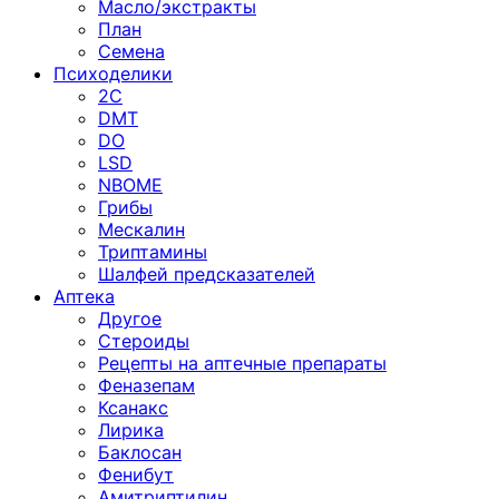
Масло/экстракты
План
Семена
Психоделики
2C
DMT
DO
LSD
NBOME
Грибы
Мескалин
Триптамины
Шалфей предсказателей
Аптека
Другое
Стероиды
Рецепты на аптечные препараты
Феназепам
Ксанакс
Лирика
Баклосан
Фенибут
Амитриптилин