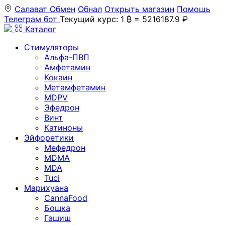
Салават
Обмен
Обнал
Открыть магазин
Помощь
Телеграм бот
Текущий курс: 1 ₿ = 5216187.9 ₽
Каталог
Стимуляторы
Альфа-ПВП
Амфетамин
Кокаин
Метамфетамин
MDPV
Эфедрон
Винт
Катиноны
Эйфоретики
Мефедрон
MDMA
MDA
Tuci
Марихуана
CannaFood
Бошка
Гашиш