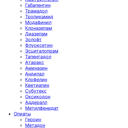
Габапентин
Трамадол
Тропикамид
Модафинил
Клоназепам
Диазепам
Золофт
Флуоксетин
Эсциталопрам
Тапентадол
Атаракс
Аминазин
Андипал
Клофелин
Кветиапин
Субутекс
Оксикодон
Аддералл
Метилфенидат
Опиаты
Героин
Метадон