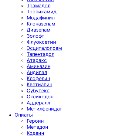
Трамадол
Тропикамид
Модафинил
Клоназепам
Диазепам
Золофт
Флуоксетин
Эсциталопрам
Тапентадол
Атаракс
Аминазин
Андипал
Клофелин
Кветиапин
Субутекс
Оксикодон
Аддералл
Метилфенидат
Опиаты
Героин
Метадон
Кодеин