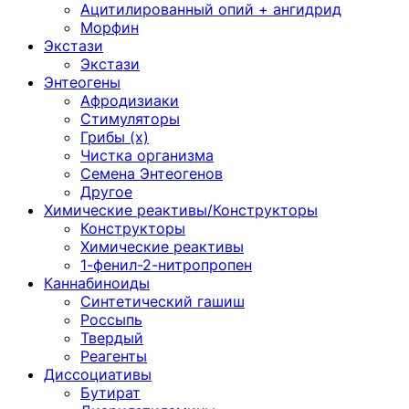
Ацитилированный опий + ангидрид
Морфин
Экстази
Экстази
Энтеогены
Афродизиаки
Стимуляторы
Грибы (х)
Чистка организма
Семена Энтеогенов
Другое
Химические реактивы/Конструкторы
Конструкторы
Химические реактивы
1-фенил-2-нитропропен
Каннабиноиды
Синтетический гашиш
Россыпь
Твердый
Реагенты
Диссоциативы
Бутират