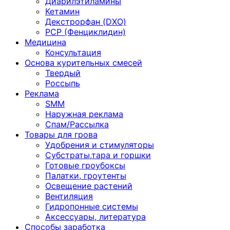
Диарилэтиламины
Кетамин
Декстрорфан (DXO)
PCP (Фенциклидин)
Медицина
Консультация
Основа курительных смесей
Твердый
Россыпь
Реклама
SMM
Наружная реклама
Спам/Рассылка
Товары для грова
Удобрения и стимуляторы
Субстраты,тара и горшки
Готовые гроубоксы
Палатки, гроутенты
Освещение растений
Вентиляция
Гидропонные системы
Аксессуары, литература
Способы заработка