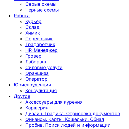
Серые схемы
Черные схемы
Работа
Курьер
Склад
Химик
Перевозчик
Трафаретчик
HR-Менеджер
Гровер
Лаборант
Силовые услуги
Франшиза
Оператор
Юриспруденция
Консультация
Другoе
Аксессуары для курения
Каршеринг
Дизайн. Графика. Отрисовка документов
Финансы. Карты. Кошельки. Обнал
Пробив. Поиск людей и информации