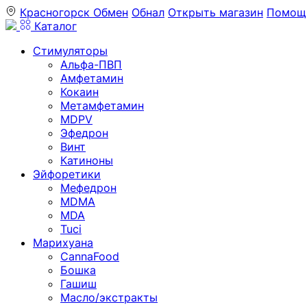
Красногорск
Обмен
Обнал
Открыть магазин
Помощ
Каталог
Стимуляторы
Альфа-ПВП
Амфетамин
Кокаин
Метамфетамин
MDPV
Эфедрон
Винт
Катиноны
Эйфоретики
Мефедрон
MDMA
MDA
Tuci
Марихуана
CannaFood
Бошка
Гашиш
Масло/экстракты