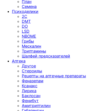
План
Семена
Психоделики
2C
DMT
DO
LSD
NBOME
Грибы
Мескалин
Триптамины
Шалфей предсказателей
Аптека
Другое
Стероиды
Рецепты на аптечные препараты
Феназепам
Ксанакс
Лирика
Баклосан
Фенибут
Амитриптилин
Габапентин