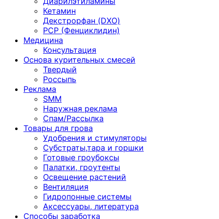
Диарилэтиламины
Кетамин
Декстрорфан (DXO)
PCP (Фенциклидин)
Медицина
Консультация
Основа курительных смесей
Твердый
Россыпь
Реклама
SMM
Наружная реклама
Спам/Рассылка
Товары для грова
Удобрения и стимуляторы
Субстраты,тара и горшки
Готовые гроубоксы
Палатки, гроутенты
Освещение растений
Вентиляция
Гидропонные системы
Аксессуары, литература
Способы заработка