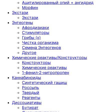
Ацитилированный опий + ангидрид
Морфин
Экстази
Экстази
Энтеогены
Афродизиаки
Стимуляторы
Грибы (х)
Чистка организма
Семена Энтеогенов
Другое
Химические реактивы/Конструкторы
Конструкторы
Химические реактивы
1-фенил-2-нитропропен
Каннабиноиды
Синтетический гашиш
Россыпь
Твердый
Реагенты
Диссоциативы
Бутират