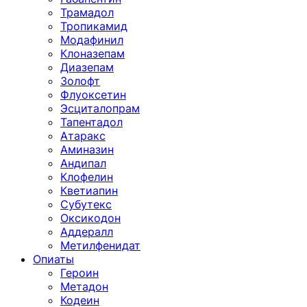
Трамадол
Тропикамид
Модафинил
Клоназепам
Диазепам
Золофт
Флуоксетин
Эсциталопрам
Тапентадол
Атаракс
Аминазин
Андипал
Клофелин
Кветиапин
Субутекс
Оксикодон
Аддералл
Метилфенидат
Опиаты
Героин
Метадон
Кодеин