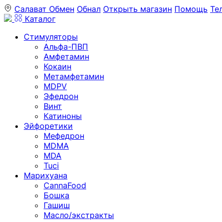
Салават
Обмен
Обнал
Открыть магазин
Помощь
Те
Каталог
Стимуляторы
Альфа-ПВП
Амфетамин
Кокаин
Метамфетамин
MDPV
Эфедрон
Винт
Катиноны
Эйфоретики
Мефедрон
MDMA
MDA
Tuci
Марихуана
CannaFood
Бошка
Гашиш
Масло/экстракты