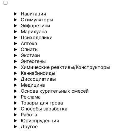
Навигация
Стимуляторы
Эйфоретики
Марихуана
Психоделики
Аптека
Опиаты
Экстази
Энтеогены
Химические реактивы/Конструкторы
Каннабиноиды
Диссоциативы
Медицина
Основа курительных смесей
Реклама
Товары для грова
Способы заработка
Работа
Юриспруденция
Другoе