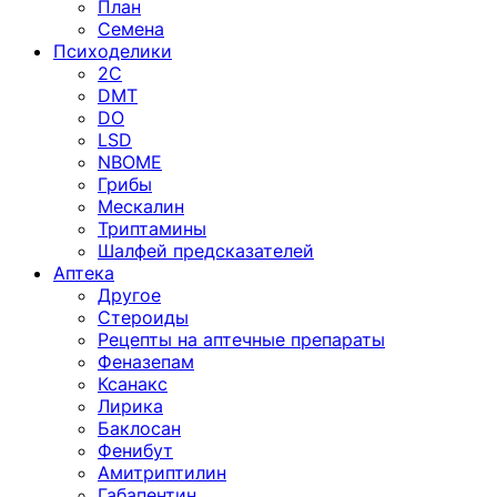
План
Семена
Психоделики
2C
DMT
DO
LSD
NBOME
Грибы
Мескалин
Триптамины
Шалфей предсказателей
Аптека
Другое
Стероиды
Рецепты на аптечные препараты
Феназепам
Ксанакс
Лирика
Баклосан
Фенибут
Амитриптилин
Габапентин