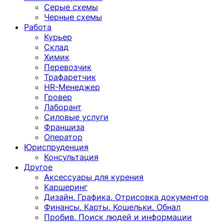
Серые схемы
Черные схемы
Работа
Курьер
Склад
Химик
Перевозчик
Трафаретчик
HR-Менеджер
Гровер
Лаборант
Силовые услуги
Франшиза
Оператор
Юриспруденция
Консультация
Другoе
Аксессуары для курения
Каршеринг
Дизайн. Графика. Отрисовка документов
Финансы. Карты. Кошельки. Обнал
Пробив. Поиск людей и информации