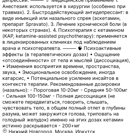
депрессии. ⸻ 💊 Медицинское применение 1.
Анестезия: используется в хирургии (особенно при
травмах). 2. Быстродействующий антидепрессант: в
виде инъекций или назального спрея (эскетамин,
препарат Spravato). 3. Лечение хронической боли (в
некоторых странах). 4. Психотерапия с кетамином
(KAP, ketamine-assisted psychotherapy): применяется
в лицензированных клиниках под наблюдением
врача и психотерапевта. ⸻ 🧠 Психоактивные
эффекты (в терапевтических дозах) • Ощущение
«отсоединённости» от тела и мыслей (диссоциация),
• Изменения восприятия времени, пространства,
звука, • Эмоциональное освобождение, иногда
катарсис, • Потенциальное усиление инсайтов в
контексте терапии. Рекомендованные дозировки
(назально): - Пороговая 10-20мг - Средняя 50-100мг
- Сильная 100-150мг - Полная диссоциация (не
сможете передвигаться, говорить, слышать,
чувствовать тело, в общем полный отлет в глубины
разума, может закружится голова, триповать на
голодный желудок) именно на этих дозах кетамин
истинно раскрывается - 200+мг
Нижний Новгород, Москва, Иркутск