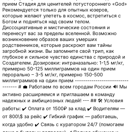
прием Стадия для ценителей потустороннего «God»
Рекомендуется только для опытных юзеров,
которые желают улететь в космос, встретиться с
Богом и подняться над своим телом.
Диссоциативные и мистические состояния и
перенесут вас за пределы вселенной. Возможно
возникновение образов ваших умерших
родственников, которые раскроют вам тайны
загробной жизни. Вы запомните свой трип, как
глубокое и сильное чувство единства с природой и
Создателем. Дозировки: интраназально: 1-1,5 мг/кг,
примерно 50-125 миллиграммов на один прием
перорально – 3-5 мг/кг, примерно 150-500
миллиграммов на один прием --------------------------
------- # 💼 Работаем по всем городам России 🔊 Мы
активно расширяемся и приглашаем в команду
надежных и амбициозных людей! --- ## 🛠 Условия
работы: ✔️ Оплата от 1500₽ за клад ✔️ Водителям —
от 800\$ за рейс ✔️ Гибкий график — работаешь,
когда удобно ✔️ Связь с куратором 24/7 (помогаем