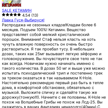
SALE КЕТАМИН
4.54
(13)
Лавка Гуся-Выбируся!
Распродажа не сезонных кладов!Кладам более 6
месяцев. Подъем 100%! Кетамин. Вещество
представляет собой мелкий кристалический
порошок. Внимание! Стаф нельзя класть на хоть
чучуть влажную поверхность он очень быстро
раствориться. Я так проебал тусу. В небольших
дозах, таких как 25мг вызывает легкую эйфорию и
головокружение. Вы почувствуете свое тело не так
как всегда. Новичкам нужно начинать именно с
такого количества. В дозах 50 мг и выше уже можно
испытать психоделический трип и постепенно трек
за треком оказаться в так называемом К-Hole.
Настоятельно рекомендую первый раз быть в тепле
дома, в комфортной обстановке, обязательно с
музыкой. Выложите спичку и сделайте такую же
дорожку(тонкую!!!). Начните с ее половины. K-Hole не
похож на Волшебные Грибы не похож на Лсд-25. Вы
окажитесь в ваших фантазиях ненадолго(40мин).С