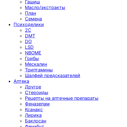
Гашиш
Масло/экстракты
План
Семена
Психоделики
2C
DMT
DO
LSD
NBOME
Грибы
Мескалин
Триптамины
Шалфей предсказателей
Аптека
Другое
Стероиды
Рецепты на аптечные препараты
Феназепам
Ксанакс
Лирика
Баклосан
Фенибут