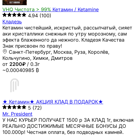
VHQ
Чистота > 99%
Кетамин / Ketamine
4.94
(100)
Кладезь
Кетамин чистейший, искристый, рассыпчатый, сияет
аки кристаллики снежныя по утру морозному, сам
эфекта блаженного да нежного. Кладезя Качества
Знак присвоен по праву!
Санкт-Петербург, Москва, Руза, Королёв,
Кольчугино, Химки, Дмитров
от
2200₽
/ 0.3г
~0.00040985 ₿
★ Кетамин★ АКЦИЯ КЛАД В ПОДАРОК★
5
(72)
Mr. President
У НАС КУРЬЕР ПОЛУЧАЕТ 1500 р ЗА КЛАД 1г, включая
РЕАЛЬНО ДОСТИЖИМЫЕ МЕСЯЧНЫЕ БОНУСЫ ДО
100.000р! Честная оплата, без подводных камней.