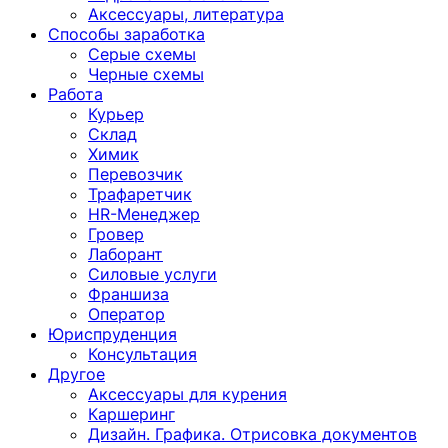
Аксессуары, литература
Способы заработка
Серые схемы
Черные схемы
Работа
Курьер
Склад
Химик
Перевозчик
Трафаретчик
HR-Менеджер
Гровер
Лаборант
Силовые услуги
Франшиза
Оператор
Юриспруденция
Консультация
Другoе
Аксессуары для курения
Каршеринг
Дизайн. Графика. Отрисовка документов