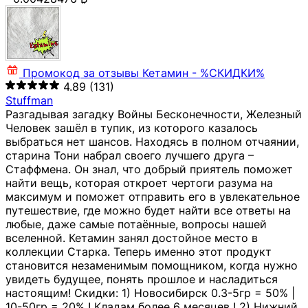
Промокод за отзывы
Кетамин - %СКИДКИ%
4.89
(131)
Stuffman
Разгадывая загадку Войны Бесконечности, Железный
Человек зашёл в тупик, из которого казалось
выбраться нет шансов. Находясь в полном отчаянии,
старина Тони набрал своего лучшего друга –
Стаффмена. Он знал, что добрый приятель поможет
найти вещь, которая откроет чертоги разума на
максимум и поможет отправить его в увлекательное
путешествие, где можно будет найти все ответы на
любые, даже самые потаённые, вопросы нашей
вселенной. Кетамин занял достойное место в
коллекции Старка. Теперь именно этот продукт
становится незаменимым помощником, когда нужно
увидеть будущее, понять прошлое и насладиться
настоящим! Скидки: 1) Новосибирск 0.3-5гр = 50% |
10-50гр = 20% ! Кладам более 6 месяцев ! 2) Нижний