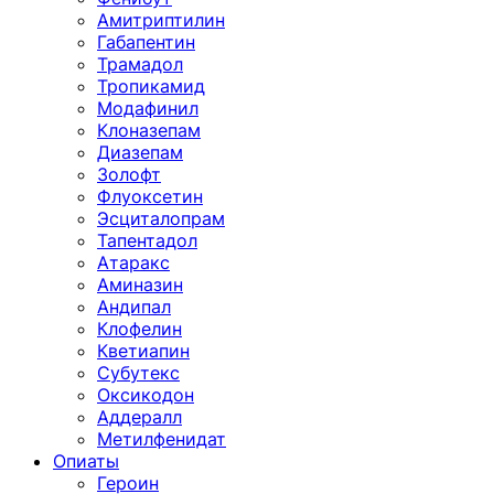
Амитриптилин
Габапентин
Трамадол
Тропикамид
Модафинил
Клоназепам
Диазепам
Золофт
Флуоксетин
Эсциталопрам
Тапентадол
Атаракс
Аминазин
Андипал
Клофелин
Кветиапин
Субутекс
Оксикодон
Аддералл
Метилфенидат
Опиаты
Героин