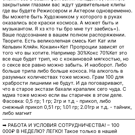
закрытыми глазами вас ждут удивительные клипы
где вы будете Режиссером и Актером одновременно.
Вы можете быть Художником у которого в руках
оказались все краски космоса. А может быть и
музыкантом. Я хз кто ты бро мне тут заебись=).
Ваше подсознание в вашем полном распоряжении.
Творите. Есть великолепная смесь Кит Кат или
Кельвин Кляйн. Кокаин+Кет Пропроции зависят от
того что вы хотите. Например 30%Кокс 70%Кет это
все еще будет трип, но с кокаиновой мягкостью, но
о сексе все равно можно забыть. И наоборот. Либо
больше трипа либо больше кокоса. На алкоголь в
разумных количествах тоже можно. Грам 100 для
храбрости лишними не будут. И да поговаривают,
что в старое экстази бахали крапалик сего чуда. С
мдма тоже можно если вы старичек в этом деле.
Фасовка: 0,5 гр; 1 гр; 2гр и т.д - прикоп, либо
снежный прикоп 0,51 гр; 1.01 гр; 2.01гр и т.д. - тайник,
либо магнит
―――――――――――――――――――――――――――
➡ РАБОТА И УСЛОВИЯ СОТРУДНИЧЕСТВА! – 100
000₽ В НЕДЕЛЮ? ЛЕГКО! Такое только в нашей