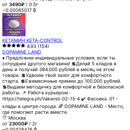
от
3490₽
/ 0.5г
~0.00065017 ₿
КЕТАМИН KETA-CONTROL
4.93
(154)
DOPAMINE LAND
♦️ Предложим индивидуальные условия, если ты
сотрудник другого магазина! 💲Делай 5 кладов в
день и получай 384.000 рублей в месяц на этом
товаре. 💲Удвоим твой залог для комфортного
старта. 💲Ежемесячные премии до 100.000 рублей.
💲Выдаем методичку для комфортной и безопасной
работы. 📌 Работа курьером :
https://telegra.ph/Vakansii-02-13-4 ✔️ Фасовка .01 -
клады в центре города. 🌈 DOPAMINE LAND - Место,
где помогают расти вместе.
Москва
от
23000₽
/ 2г
~0.00428476 ₿