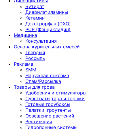
Диссоциативы
Бутират
Диарилэтиламины
Кетамин
Декстрорфан (DXO)
PCP (Фенциклидин)
Медицина
Консультация
Основа курительных смесей
Твердый
Россыпь
Реклама
SMM
Наружная реклама
Спам/Рассылка
Товары для грова
Удобрения и стимуляторы
Субстраты,тара и горшки
Готовые гроубоксы
Палатки, гроутенты
Освещение растений
Вентиляция
Гидропонные системы