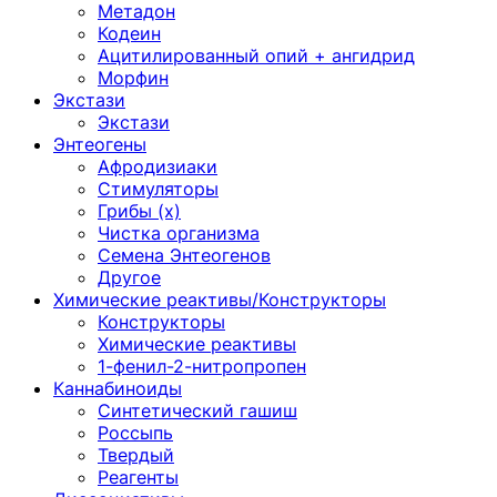
Метадон
Кодеин
Ацитилированный опий + ангидрид
Морфин
Экстази
Экстази
Энтеогены
Афродизиаки
Стимуляторы
Грибы (х)
Чистка организма
Семена Энтеогенов
Другое
Химические реактивы/Конструкторы
Конструкторы
Химические реактивы
1-фенил-2-нитропропен
Каннабиноиды
Синтетический гашиш
Россыпь
Твердый
Реагенты