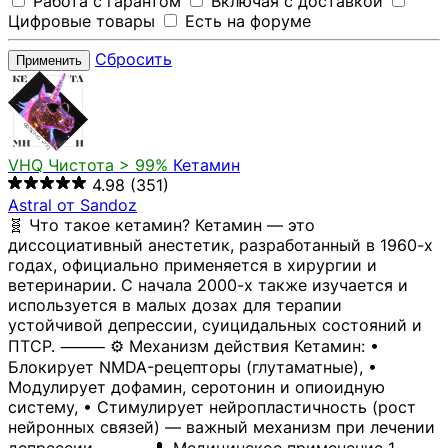
Работа с гарантом
Включая с доставкой
Цифровые товары
Есть на форуме
Сбросить
Применить
VHQ
Чистота > 99%
Кетамин
4.98
(351)
Astral от Sandoz
🧬 Что такое кетамин? Кетамин — это
диссоциативный анестетик, разработанный в 1960-х
годах, официально применяется в хирургии и
ветеринарии. С начала 2000-х также изучается и
используется в малых дозах для терапии
устойчивой депрессии, суицидальных состояний и
ПТСР. ⸻ ⚙️ Механизм действия Кетамин: •
Блокирует NMDA-рецепторы (глутаматные), •
Модулирует дофамин, серотонин и опиоидную
систему, • Стимулирует нейропластичность (рост
нейронных связей) — важный механизм при лечении