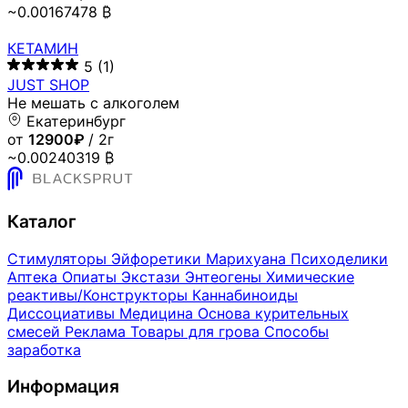
~0.00167478 ₿
КЕТАМИН
5
(1)
JUST SHOP
Не мешать с алкоголем
Екатеринбург
от
12900₽
/ 2г
~0.00240319 ₿
Каталог
Стимуляторы
Эйфоретики
Марихуана
Психоделики
Аптека
Опиаты
Экстази
Энтеогены
Химические
реактивы/Конструкторы
Каннабиноиды
Диссоциативы
Медицина
Основа курительных
смесей
Реклама
Товары для грова
Способы
заработка
Информация