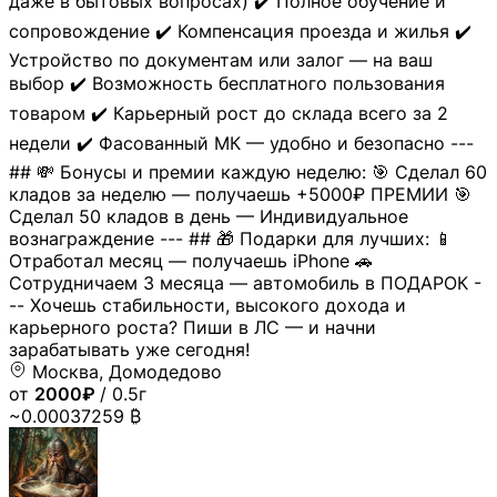
даже в бытовых вопросах) ✔️ Полное обучение и
сопровождение ✔️ Компенсация проезда и жилья ✔️
Устройство по документам или залог — на ваш
выбор ✔️ Возможность бесплатного пользования
товаром ✔️ Карьерный рост до склада всего за 2
недели ✔️ Фасованный МК — удобно и безопасно ---
## 💸 Бонусы и премии каждую неделю: 🎯 Сделал 60
кладов за неделю — получаешь +5000₽ ПРЕМИИ 🎯
Сделал 50 кладов в день — Индивидуальное
вознаграждение --- ## 🎁 Подарки для лучших: 📱
Отработал месяц — получаешь iPhone 🚗
Сотрудничаем 3 месяца — автомобиль в ПОДАРОК -
-- Хочешь стабильности, высокого дохода и
карьерного роста? Пиши в ЛС — и начни
зарабатывать уже сегодня!
Москва, Домодедово
от
2000₽
/ 0.5г
~0.00037259 ₿