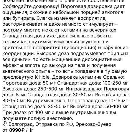
познания познания многогранности собственного я.
Соблюдайте дозировку! Пороговая дозировка дает
ощущения, схожие с небольшой порцией алкоголя
или бутирата. Слегка изменяет восприятие,
растормаживает и даже немного стимулирует –
поэтому многие нюхают кетамин на вечеринках.
Стандартная доза уже дает сильные эффекты
кетамина: ощутимые изменения звукового и
зрительного восприятия (диссоциация) и нарушение
координации. Высокая доза подразумевает трип «на
все деньги», то есть мощнейшие диссоциативные
эффекты вплоть до выхода из тела и получения
внетелесного опыта – то есть попадания в ту самую
пресловутую K-Hole. Дозировка кетамина Орально:
Пороговая доза: 50 мг Стандартная доза: 100-250 мг
Высокая доза: 250-500 мг Интраназально: Пороговая
доза: 5 мг Стандартная доза: 30-80 мг Высокая доза:
80-150 мг Внутримышечно: Пороговая доза: 10-15 мг
Стандартная доза: 25-50 мг Высокая доза: 50-100 мг
При дозах от 100 мг и выше внутримышечно вы
получаете полную анестезию.
Волгоград, Отправка по РФ, Орехово-Зуево
от
8990₽
/ 1г