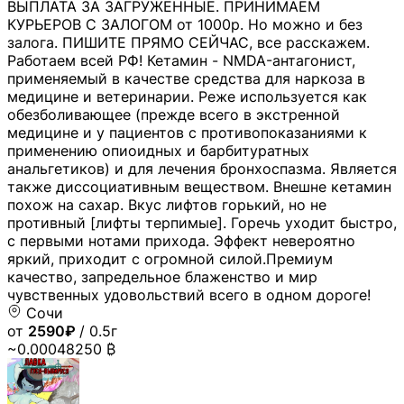
ВЫПЛАТА ЗА ЗАГРУЖЕННЫЕ. ПРИНИМАЕМ
КУРЬЕРОВ С ЗАЛОГОМ от 1000р. Но можно и без
залога. ПИШИТЕ ПРЯМО СЕЙЧАС, все расскажем.
Работаем всей РФ! Кетамин - NMDA-антагонист,
применяемый в качестве средства для наркоза в
медицине и ветеринарии. Реже используется как
обезболивающее (прежде всего в экстренной
медицине и у пациентов с противопоказаниями к
применению опиоидных и барбитуратных
анальгетиков) и для лечения бронхоспазма. Является
также диссоциативным веществом. Внешне кетамин
похож на сахар. Вкус лифтов горький, но не
противный [лифты терпимые]. Горечь уходит быстро,
с первыми нотами прихода. Эффект невероятно
яркий, приходит с огромной силой.Премиум
качество, запредельное блаженство и мир
чувственных удовольствий всего в одном дороге!
Сочи
от
2590₽
/ 0.5г
~0.00048250 ₿