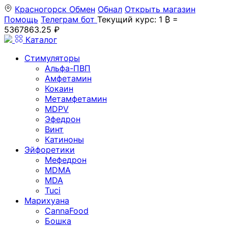
Красногорск
Обмен
Обнал
Открыть магазин
Помощь
Телеграм бот
Текущий курс: 1 ₿ =
5367863.25 ₽
Каталог
Стимуляторы
Альфа-ПВП
Амфетамин
Кокаин
Метамфетамин
MDPV
Эфедрон
Винт
Катиноны
Эйфоретики
Мефедрон
MDMA
MDA
Tuci
Марихуана
CannaFood
Бошка