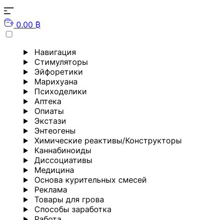
0.00 ₿
Навигация
Стимуляторы
Эйфоретики
Марихуана
Психоделики
Аптека
Опиаты
Экстази
Энтеогены
Химические реактивы/Конструкторы
Каннабиноиды
Диссоциативы
Медицина
Основа курительных смесей
Реклама
Товары для грова
Способы заработка
Работа