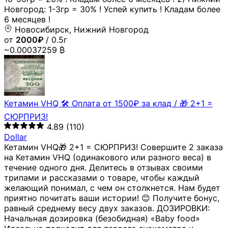
Новгород: 1-3гр = 30% ! Успей купить ! Кладам более
6 месяцев !
Новосибирск, Нижний Новгород
от
2000₽
/ 0.5г
~0.00037259 ₿
Кетамин VHQ 🛠 Оплата от 1500₽ за клад / 🎁 2+1 =
СЮРПРИЗ!
4.89
(110)
Dollar
Кетамин VHQ🎁 2+1 = СЮРПРИЗ! Совершите 2 заказа
на Кетамин VHQ (одинакового или разного веса) в
течение одного дня. Делитесь в отзывах своими
трипами и рассказами о товаре, чтобы каждый
желающий понимал, с чем он столкнется. Нам будет
приятно почитать ваши истории! 😊 Получите бонус,
равный среднему весу двух заказов. ДОЗИРОВКИ:
Начальная дозировка (безобидная) «Baby food»