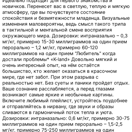
Идеально подходит для первого знакомства и
новичков. Перенесет вас в светлую, теплую и мягкую
атмосферу, где вы почувствуете состояние
спокойствия и безмятежности младенца. Визуальные
изменения маловероятны, ведь смысл такого трипа
в тактильной и ментальной смене восприятия
окружающего мира. Дозировки: интраназально – 0,3
мг/кг, примерно 15-30 миллиграммов на один прием
перорально – 1,2 мг/кг, примерно 60-120
миллиграммов на один прием "Любитель" когда
достали проблемы* «K-land» Довольно мягкий и
очень интересный опыт, на нём остаётся
большиство, кто желает оказаться в красочном
мире, где нет забот. При этом разрыва с
реальностью нет. Без суеты и паники пройдет отдых.
Ваше сознание расслабляется, а перед глазами
возникают самые яркие и необычные картины.
Включите любимый плейлист, устройтесь поудобнее
и отправляйтесь в нирвану, где звуки и образы
сливаются в гармоничный поток тепла и уюта.
Дозировки: интраназально: 0,6 мг/кг, примерно 30-75
миллиграммов на один прием перорально – 1,5-2,5
мг/кг, примерно 75-250 миллиграммов на один