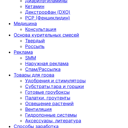
Диарилэтиламины
Кетамин
Декстрорфан (DXO)
PCP (Фенциклидин)
Медицина
Консультация
Основа курительных смесей
Твердый
Россыпь
Реклама
SMM
Наружная реклама
Спам/Рассылка
Товары для грова
Удобрения и стимуляторы
Субстраты,тара и горшки
Готовые гроубоксы
Палатки, гроутенты
Освещение растений
Вентиляция
Гидропонные системы
Аксессуары, литература
Способы заработка