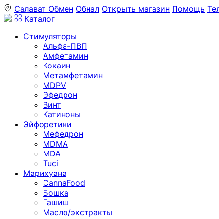
Салават
Обмен
Обнал
Открыть магазин
Помощь
Те
Каталог
Стимуляторы
Альфа-ПВП
Амфетамин
Кокаин
Метамфетамин
MDPV
Эфедрон
Винт
Катиноны
Эйфоретики
Мефедрон
MDMA
MDA
Tuci
Марихуана
CannaFood
Бошка
Гашиш
Масло/экстракты