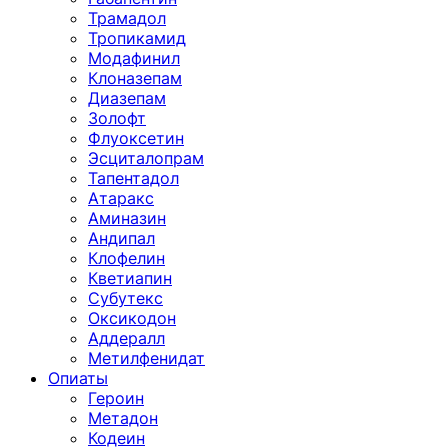
Трамадол
Тропикамид
Модафинил
Клоназепам
Диазепам
Золофт
Флуоксетин
Эсциталопрам
Тапентадол
Атаракс
Аминазин
Андипал
Клофелин
Кветиапин
Субутекс
Оксикодон
Аддералл
Метилфенидат
Опиаты
Героин
Метадон
Кодеин