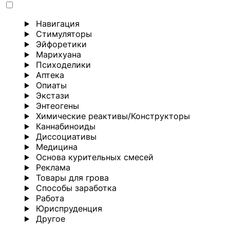
Навигация
Стимуляторы
Эйфоретики
Марихуана
Психоделики
Аптека
Опиаты
Экстази
Энтеогены
Химические реактивы/Конструкторы
Каннабиноиды
Диссоциативы
Медицина
Основа курительных смесей
Реклама
Товары для грова
Способы заработка
Работа
Юриспруденция
Другoе