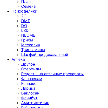
План
Семена
Психоделики
2C
DMT
DO
LSD
NBOME
Грибы
Мескалин
Триптамины
Шалфей предсказателей
Аптека
Другое
Стероиды
Рецепты на аптечные препараты
Феназепам
Ксанакс
Лирика
Баклосан
Фенибут
Амитриптилин
Габапентин