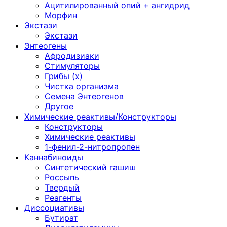
Ацитилированный опий + ангидрид
Морфин
Экстази
Экстази
Энтеогены
Афродизиаки
Стимуляторы
Грибы (х)
Чистка организма
Семена Энтеогенов
Другое
Химические реактивы/Конструкторы
Конструкторы
Химические реактивы
1-фенил-2-нитропропен
Каннабиноиды
Синтетический гашиш
Россыпь
Твердый
Реагенты
Диссоциативы
Бутират