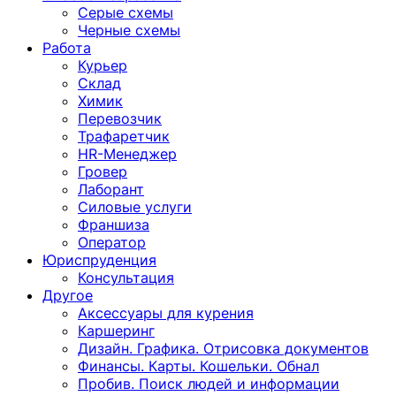
Серые схемы
Черные схемы
Работа
Курьер
Склад
Химик
Перевозчик
Трафаретчик
HR-Менеджер
Гровер
Лаборант
Силовые услуги
Франшиза
Оператор
Юриспруденция
Консультация
Другoе
Аксессуары для курения
Каршеринг
Дизайн. Графика. Отрисовка документов
Финансы. Карты. Кошельки. Обнал
Пробив. Поиск людей и информации