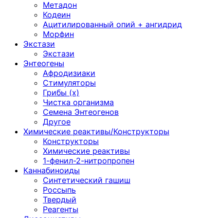
Метадон
Кодеин
Ацитилированный опий + ангидрид
Морфин
Экстази
Экстази
Энтеогены
Афродизиаки
Стимуляторы
Грибы (х)
Чистка организма
Семена Энтеогенов
Другое
Химические реактивы/Конструкторы
Конструкторы
Химические реактивы
1-фенил-2-нитропропен
Каннабиноиды
Синтетический гашиш
Россыпь
Твердый
Реагенты