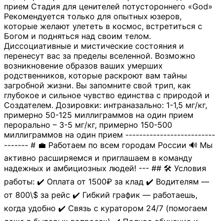
прием Стадия для ценителей потустороннего «God»
Рекомендуется только для опытных юзеров,
которые желают улететь в космос, встретиться с
Богом и подняться над своим телом.
Диссоциативные и мистические состояния и
перенесут вас за пределы вселенной. Возможно
возникновение образов ваших умерших
родственников, которые раскроют вам тайны
загробной жизни. Вы запомните свой трип, как
глубокое и сильное чувство единства с природой и
Создателем. Дозировки: интраназально: 1-1,5 мг/кг,
примерно 50-125 миллиграммов на один прием
перорально – 3-5 мг/кг, примерно 150-500
миллиграммов на один прием --------------------------
------- # 💼 Работаем по всем городам России 🔊 Мы
активно расширяемся и приглашаем в команду
надежных и амбициозных людей! --- ## 🛠 Условия
работы: ✔️ Оплата от 1500₽ за клад ✔️ Водителям —
от 800\$ за рейс ✔️ Гибкий график — работаешь,
когда удобно ✔️ Связь с куратором 24/7 (помогаем