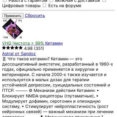
Работа с гарантом
Включая с доставкой
Цифровые товары
Есть на форуме
Сбросить
Применить
VHQ
Чистота > 99%
Кетамин
4.98
(351)
Astral от Sandoz
🧬 Что такое кетамин? Кетамин — это
диссоциативный анестетик, разработанный в 1960-х
годах, официально применяется в хирургии и
ветеринарии. С начала 2000-х также изучается и
используется в малых дозах для терапии
устойчивой депрессии, суицидальных состояний и
ПТСР. ⸻ ⚙️ Механизм действия Кетамин: •
Блокирует NMDA-рецепторы (глутаматные), •
Модулирует дофамин, серотонин и опиоидную
систему, • Стимулирует нейропластичность (рост
нейронных связей) — важный механизм при лечении