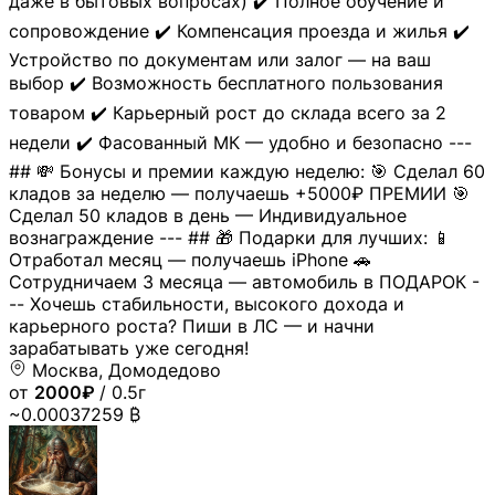
даже в бытовых вопросах) ✔️ Полное обучение и
сопровождение ✔️ Компенсация проезда и жилья ✔️
Устройство по документам или залог — на ваш
выбор ✔️ Возможность бесплатного пользования
товаром ✔️ Карьерный рост до склада всего за 2
недели ✔️ Фасованный МК — удобно и безопасно ---
## 💸 Бонусы и премии каждую неделю: 🎯 Сделал 60
кладов за неделю — получаешь +5000₽ ПРЕМИИ 🎯
Сделал 50 кладов в день — Индивидуальное
вознаграждение --- ## 🎁 Подарки для лучших: 📱
Отработал месяц — получаешь iPhone 🚗
Сотрудничаем 3 месяца — автомобиль в ПОДАРОК -
-- Хочешь стабильности, высокого дохода и
карьерного роста? Пиши в ЛС — и начни
зарабатывать уже сегодня!
Москва, Домодедово
от
2000₽
/ 0.5г
~0.00037259 ₿