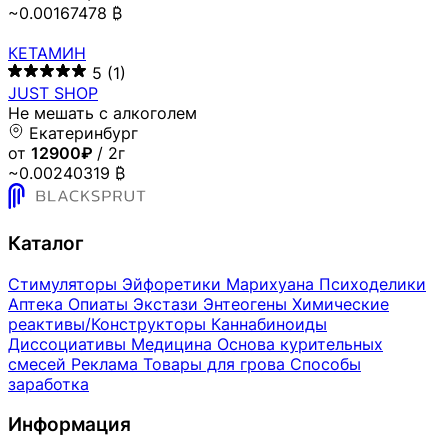
~0.00167478 ₿
КЕТАМИН
5
(1)
JUST SHOP
Не мешать с алкоголем
Екатеринбург
от
12900₽
/ 2г
~0.00240319 ₿
Каталог
Стимуляторы
Эйфоретики
Марихуана
Психоделики
Аптека
Опиаты
Экстази
Энтеогены
Химические
реактивы/Конструкторы
Каннабиноиды
Диссоциативы
Медицина
Основа курительных
смесей
Реклама
Товары для грова
Способы
заработка
Информация