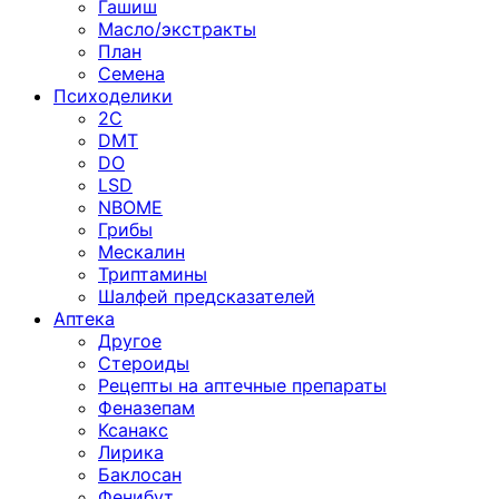
Гашиш
Масло/экстракты
План
Семена
Психоделики
2C
DMT
DO
LSD
NBOME
Грибы
Мескалин
Триптамины
Шалфей предсказателей
Аптека
Другое
Стероиды
Рецепты на аптечные препараты
Феназепам
Ксанакс
Лирика
Баклосан
Фенибут