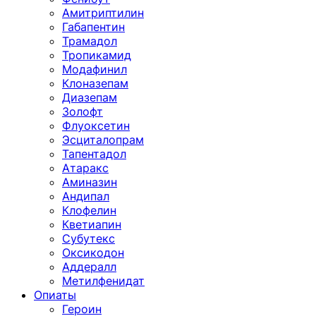
Амитриптилин
Габапентин
Трамадол
Тропикамид
Модафинил
Клоназепам
Диазепам
Золофт
Флуоксетин
Эсциталопрам
Тапентадол
Атаракс
Аминазин
Андипал
Клофелин
Кветиапин
Субутекс
Оксикодон
Аддералл
Метилфенидат
Опиаты
Героин