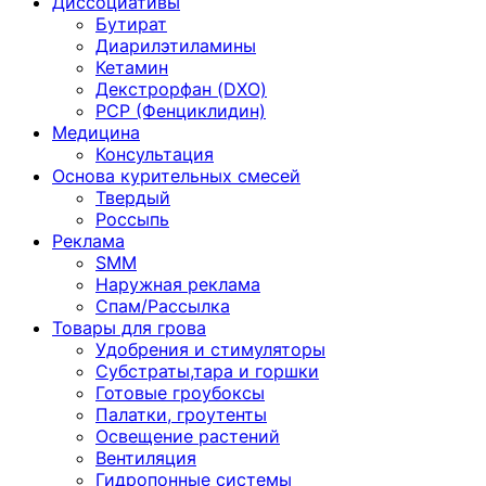
Диссоциативы
Бутират
Диарилэтиламины
Кетамин
Декстрорфан (DXO)
PCP (Фенциклидин)
Медицина
Консультация
Основа курительных смесей
Твердый
Россыпь
Реклама
SMM
Наружная реклама
Спам/Рассылка
Товары для грова
Удобрения и стимуляторы
Субстраты,тара и горшки
Готовые гроубоксы
Палатки, гроутенты
Освещение растений
Вентиляция
Гидропонные системы