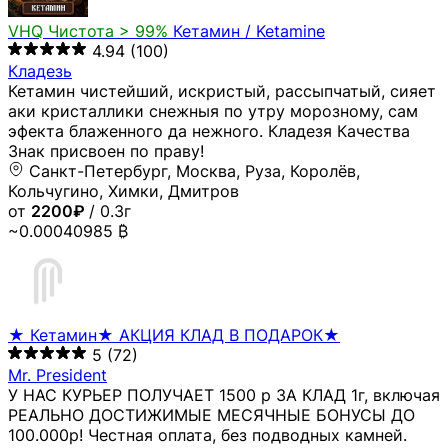
VHQ
Чистота > 99%
Кетамин / Ketamine
4.94
(100)
Кладезь
Кетамин чистейший, искристый, рассыпчатый, сияет
аки кристаллики снежныя по утру морозному, сам
эфекта блаженного да нежного. Кладезя Качества
Знак присвоен по праву!
Санкт-Петербург, Москва, Руза, Королёв,
Кольчугино, Химки, Дмитров
от
2200₽
/ 0.3г
~0.00040985 ₿
★ Кетамин★ АКЦИЯ КЛАД В ПОДАРОК★
5
(72)
Mr. President
У НАС КУРЬЕР ПОЛУЧАЕТ 1500 р ЗА КЛАД 1г, включая
РЕАЛЬНО ДОСТИЖИМЫЕ МЕСЯЧНЫЕ БОНУСЫ ДО
100.000р! Честная оплата, без подводных камней.