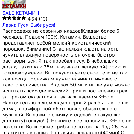
SALE КЕТАМИН
4.54
(13)
Лавка Гуся-Выбируся!
Распродажа не сезонных кладов!Кладам более 6
месяцев. Подъем 100%! Кетамин. Вещество
представляет собой мелкий кристалический
порошок. Внимание! Стаф нельзя класть на хоть
чучуть влажную поверхность он очень быстро
раствориться. Я так проебал тусу. В небольших
дозах, таких как 25мг вызывает легкую эйфорию и
головокружение. Вы почувствуете свое тело не так
как всегда. Новичкам нужно начинать именно с
такого количества. В дозах 50 мг и выше уже можно
испытать психоделический трип и постепенно трек
за треком оказаться в так называемом К-Hole.
Настоятельно рекомендую первый раз быть в тепле
дома, в комфортной обстановке, обязательно с
музыкой. Выложите спичку и сделайте такую же
дорожку(тонкую!!!). Начните с ее половины. K-Hole не
похож на Волшебные Грибы не похож на Лсд-25. Вы
окажитесь в ваших фантазиях ненадолго(40мин).С