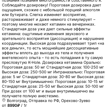
познания познания многогранности собственного я.
Соблюдайте дозировку! Пороговая дозировка дает
ощущения, схожие с небольшой порцией алкоголя
или бутирата. Слегка изменяет восприятие,
растормаживает и даже немного стимулирует –
поэтому многие нюхают кетамин на вечеринках.
Стандартная доза уже дает сильные эффекты
кетамина: ощутимые изменения звукового и
зрительного восприятия (диссоциация) и нарушение
координации. Высокая доза подразумевает трип «на
все деньги», то есть мощнейшие диссоциативные
эффекты вплоть до выхода из тела и получения
внетелесного опыта – то есть попадания в ту самую
пресловутую K-Hole. Дозировка кетамина Орально:
Пороговая доза: 50 мг Стандартная доза: 100-250 мг
Высокая доза: 250-500 мг Интраназально: Пороговая
доза: 5 мг Стандартная доза: 30-80 мг Высокая доза:
80-150 мг Внутримышечно: Пороговая доза: 10-15 мг
Стандартная доза: 25-50 мг Высокая доза: 50-100 мг
При дозах от 100 мг и выше внутримышечно вы
получаете полную анестезию.
Волгоград, Отправка по РФ, Орехово-Зуево
от
8990₽
/ 1г