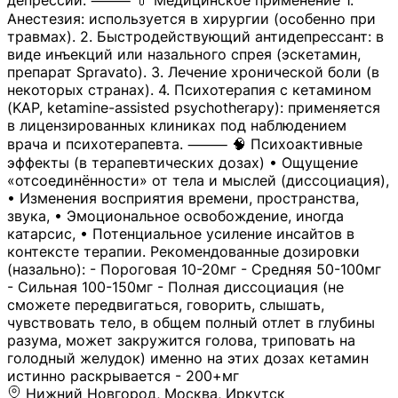
депрессии. ⸻ 💊 Медицинское применение 1.
Анестезия: используется в хирургии (особенно при
травмах). 2. Быстродействующий антидепрессант: в
виде инъекций или назального спрея (эскетамин,
препарат Spravato). 3. Лечение хронической боли (в
некоторых странах). 4. Психотерапия с кетамином
(KAP, ketamine-assisted psychotherapy): применяется
в лицензированных клиниках под наблюдением
врача и психотерапевта. ⸻ 🧠 Психоактивные
эффекты (в терапевтических дозах) • Ощущение
«отсоединённости» от тела и мыслей (диссоциация),
• Изменения восприятия времени, пространства,
звука, • Эмоциональное освобождение, иногда
катарсис, • Потенциальное усиление инсайтов в
контексте терапии. Рекомендованные дозировки
(назально): - Пороговая 10-20мг - Средняя 50-100мг
- Сильная 100-150мг - Полная диссоциация (не
сможете передвигаться, говорить, слышать,
чувствовать тело, в общем полный отлет в глубины
разума, может закружится голова, триповать на
голодный желудок) именно на этих дозах кетамин
истинно раскрывается - 200+мг
Нижний Новгород, Москва, Иркутск