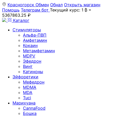
Красногорск
Обмен
Обнал
Открыть магазин
Помощь
Телеграм бот
Текущий курс: 1 ₿ =
5367863.25 ₽
Каталог
Стимуляторы
Альфа-ПВП
Амфетамин
Кокаин
Метамфетамин
MDPV
Эфедрон
Винт
Катиноны
Эйфоретики
Мефедрон
MDMA
MDA
Tuci
Марихуана
CannaFood
Бошка