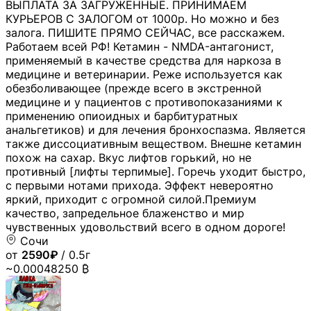
ВЫПЛАТА ЗА ЗАГРУЖЕННЫЕ. ПРИНИМАЕМ
КУРЬЕРОВ С ЗАЛОГОМ от 1000р. Но можно и без
залога. ПИШИТЕ ПРЯМО СЕЙЧАС, все расскажем.
Работаем всей РФ! Кетамин - NMDA-антагонист,
применяемый в качестве средства для наркоза в
медицине и ветеринарии. Реже используется как
обезболивающее (прежде всего в экстренной
медицине и у пациентов с противопоказаниями к
применению опиоидных и барбитуратных
анальгетиков) и для лечения бронхоспазма. Является
также диссоциативным веществом. Внешне кетамин
похож на сахар. Вкус лифтов горький, но не
противный [лифты терпимые]. Горечь уходит быстро,
с первыми нотами прихода. Эффект невероятно
яркий, приходит с огромной силой.Премиум
качество, запредельное блаженство и мир
чувственных удовольствий всего в одном дороге!
Сочи
от
2590₽
/ 0.5г
~0.00048250 ₿