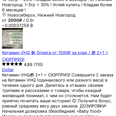
Новгород: 1-3гр = 30% ! Успей купить ! Кладам более
6 месяцев !
Новосибирск, Нижний Новгород
от
2000₽
/ 0.5г
~0.00037259 ₿
Кетамин VHQ 🛠 Оплата от 1500₽ за клад / 🎁 2+1 =
СЮРПРИЗ!
4.89
(110)
Dollar
Кетамин VHQ🎁 2+1 = СЮРПРИЗ! Совершите 2 заказа
на Кетамин VHQ (одинакового или разного веса) в
течение одного дня. Делитесь в отзывах своими
трипами и рассказами о товаре, чтобы каждый
желающий понимал, с чем он столкнется. Нам будет
приятно почитать ваши истории! 😊 Получите бонус,
равный среднему весу двух заказов. ДОЗИРОВКИ:
Начальная дозировка (безобидная) «Baby food»