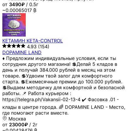
от
3490₽
/ 0.5г
~0.00065017 ₿
КЕТАМИН KETA-CONTROL
4.93
(154)
DOPAMINE LAND
♦️ Предложим индивидуальные условия, если ты
сотрудник другого магазина! 💲Делай 5 кладов в
день и получай 384.000 рублей в месяц на этом
товаре. 💲Удвоим твой залог для комфортного
старта. 💲Ежемесячные премии до 100.000 рублей.
💲Выдаем методичку для комфортной и безопасной
работы. 📌 Работа курьером :
https://telegra.ph/Vakansii-02-13-4 ✔️ Фасовка .01 -
клады в центре города. 🌈 DOPAMINE LAND - Место,
где помогают расти вместе.
Москва
от
23000₽
/ 2г
~0.00428476 ₿