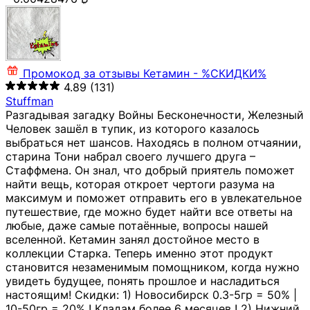
Промокод за отзывы
Кетамин - %СКИДКИ%
4.89
(131)
Stuffman
Разгадывая загадку Войны Бесконечности, Железный
Человек зашёл в тупик, из которого казалось
выбраться нет шансов. Находясь в полном отчаянии,
старина Тони набрал своего лучшего друга –
Стаффмена. Он знал, что добрый приятель поможет
найти вещь, которая откроет чертоги разума на
максимум и поможет отправить его в увлекательное
путешествие, где можно будет найти все ответы на
любые, даже самые потаённые, вопросы нашей
вселенной. Кетамин занял достойное место в
коллекции Старка. Теперь именно этот продукт
становится незаменимым помощником, когда нужно
увидеть будущее, понять прошлое и насладиться
настоящим! Скидки: 1) Новосибирск 0.3-5гр = 50% |
10-50гр = 20% ! Кладам более 6 месяцев ! 2) Нижний