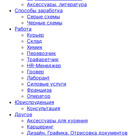
Аксессуары, литература
Способы заработка
Серые схемы
Черные схемы
Работа
Курьер
Склад
Химик
Перевозчик
Трафаретчик
HR-Менеджер
Гровер
Лаборант
Силовые услуги
Франшиза
Оператор
Юриспруденция
Консультация
Другoе
Аксессуары для курения
Каршеринг
Дизайн. Графика. Отрисовка документов