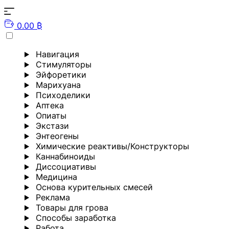
0.00 ₿
Навигация
Стимуляторы
Эйфоретики
Марихуана
Психоделики
Аптека
Опиаты
Экстази
Энтеогены
Химические реактивы/Конструкторы
Каннабиноиды
Диссоциативы
Медицина
Основа курительных смесей
Реклама
Товары для грова
Способы заработка
Работа