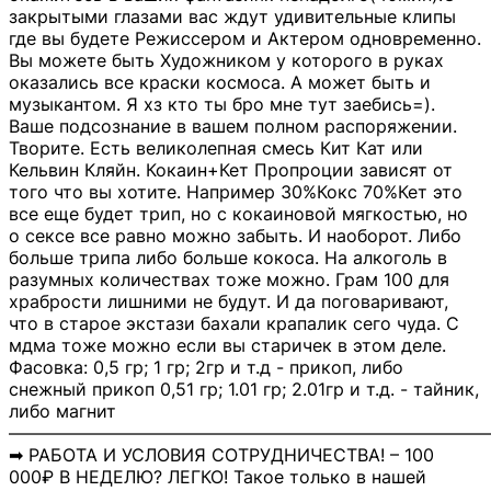
закрытыми глазами вас ждут удивительные клипы
где вы будете Режиссером и Актером одновременно.
Вы можете быть Художником у которого в руках
оказались все краски космоса. А может быть и
музыкантом. Я хз кто ты бро мне тут заебись=).
Ваше подсознание в вашем полном распоряжении.
Творите. Есть великолепная смесь Кит Кат или
Кельвин Кляйн. Кокаин+Кет Пропроции зависят от
того что вы хотите. Например 30%Кокс 70%Кет это
все еще будет трип, но с кокаиновой мягкостью, но
о сексе все равно можно забыть. И наоборот. Либо
больше трипа либо больше кокоса. На алкоголь в
разумных количествах тоже можно. Грам 100 для
храбрости лишними не будут. И да поговаривают,
что в старое экстази бахали крапалик сего чуда. С
мдма тоже можно если вы старичек в этом деле.
Фасовка: 0,5 гр; 1 гр; 2гр и т.д - прикоп, либо
снежный прикоп 0,51 гр; 1.01 гр; 2.01гр и т.д. - тайник,
либо магнит
―――――――――――――――――――――――――――
➡ РАБОТА И УСЛОВИЯ СОТРУДНИЧЕСТВА! – 100
000₽ В НЕДЕЛЮ? ЛЕГКО! Такое только в нашей