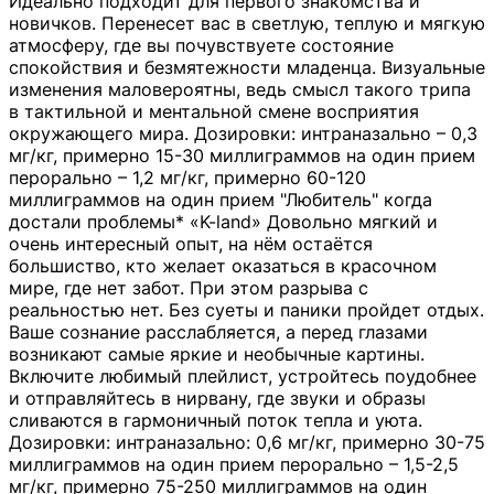
Идеально подходит для первого знакомства и
новичков. Перенесет вас в светлую, теплую и мягкую
атмосферу, где вы почувствуете состояние
спокойствия и безмятежности младенца. Визуальные
изменения маловероятны, ведь смысл такого трипа
в тактильной и ментальной смене восприятия
окружающего мира. Дозировки: интраназально – 0,3
мг/кг, примерно 15-30 миллиграммов на один прием
перорально – 1,2 мг/кг, примерно 60-120
миллиграммов на один прием "Любитель" когда
достали проблемы* «K-land» Довольно мягкий и
очень интересный опыт, на нём остаётся
большиство, кто желает оказаться в красочном
мире, где нет забот. При этом разрыва с
реальностью нет. Без суеты и паники пройдет отдых.
Ваше сознание расслабляется, а перед глазами
возникают самые яркие и необычные картины.
Включите любимый плейлист, устройтесь поудобнее
и отправляйтесь в нирвану, где звуки и образы
сливаются в гармоничный поток тепла и уюта.
Дозировки: интраназально: 0,6 мг/кг, примерно 30-75
миллиграммов на один прием перорально – 1,5-2,5
мг/кг, примерно 75-250 миллиграммов на один