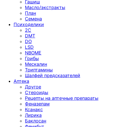
Гашиш
Масло/экстракты
План
Семена
Психоделики
2C
DMT
DO
LSD
NBOME
Грибы
Мескалин
Триптамины
Шалфей предсказателей
Аптека
Другое
Стероиды
Рецепты на аптечные препараты
Феназепам
Ксанакс
Лирика
Баклосан
Фенибут