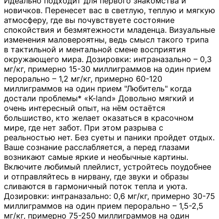
Идеально подходит для первого знакомства и
новичков. Перенесет вас в светлую, теплую и мягкую
атмосферу, где вы почувствуете состояние
спокойствия и безмятежности младенца. Визуальные
изменения маловероятны, ведь смысл такого трипа
в тактильной и ментальной смене восприятия
окружающего мира. Дозировки: интраназально – 0,3
мг/кг, примерно 15-30 миллиграммов на один прием
перорально – 1,2 мг/кг, примерно 60-120
миллиграммов на один прием "Любитель" когда
достали проблемы* «K-land» Довольно мягкий и
очень интересный опыт, на нём остаётся
большиство, кто желает оказаться в красочном
мире, где нет забот. При этом разрыва с
реальностью нет. Без суеты и паники пройдет отдых.
Ваше сознание расслабляется, а перед глазами
возникают самые яркие и необычные картины.
Включите любимый плейлист, устройтесь поудобнее
и отправляйтесь в нирвану, где звуки и образы
сливаются в гармоничный поток тепла и уюта.
Дозировки: интраназально: 0,6 мг/кг, примерно 30-75
миллиграммов на один прием перорально – 1,5-2,5
мг/кг, примерно 75-250 миллиграммов на один