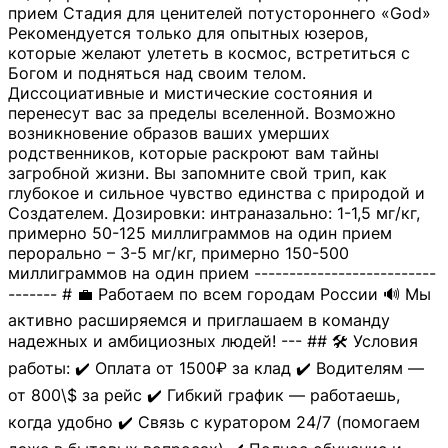
прием Стадия для ценителей потустороннего «God»
Рекомендуется только для опытных юзеров,
которые желают улететь в космос, встретиться с
Богом и подняться над своим телом.
Диссоциативные и мистические состояния и
перенесут вас за пределы вселенной. Возможно
возникновение образов ваших умерших
родственников, которые раскроют вам тайны
загробной жизни. Вы запомните свой трип, как
глубокое и сильное чувство единства с природой и
Создателем. Дозировки: интраназально: 1-1,5 мг/кг,
примерно 50-125 миллиграммов на один прием
перорально – 3-5 мг/кг, примерно 150-500
миллиграммов на один прием --------------------------
------- # 💼 Работаем по всем городам России 🔊 Мы
активно расширяемся и приглашаем в команду
надежных и амбициозных людей! --- ## 🛠 Условия
работы: ✔️ Оплата от 1500₽ за клад ✔️ Водителям —
от 800\$ за рейс ✔️ Гибкий график — работаешь,
когда удобно ✔️ Связь с куратором 24/7 (помогаем