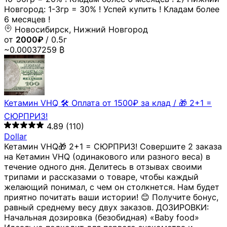
Новгород: 1-3гр = 30% ! Успей купить ! Кладам более
6 месяцев !
Новосибирск, Нижний Новгород
от
2000₽
/ 0.5г
~0.00037259 ₿
Кетамин VHQ 🛠 Оплата от 1500₽ за клад / 🎁 2+1 =
СЮРПРИЗ!
4.89
(110)
Dollar
Кетамин VHQ🎁 2+1 = СЮРПРИЗ! Совершите 2 заказа
на Кетамин VHQ (одинакового или разного веса) в
течение одного дня. Делитесь в отзывах своими
трипами и рассказами о товаре, чтобы каждый
желающий понимал, с чем он столкнется. Нам будет
приятно почитать ваши истории! 😊 Получите бонус,
равный среднему весу двух заказов. ДОЗИРОВКИ:
Начальная дозировка (безобидная) «Baby food»