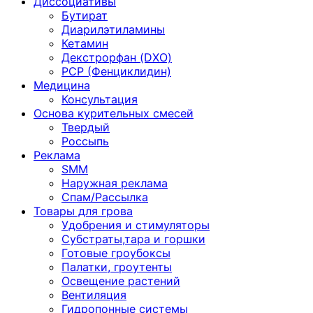
Диссоциативы
Бутират
Диарилэтиламины
Кетамин
Декстрорфан (DXO)
PCP (Фенциклидин)
Медицина
Консультация
Основа курительных смесей
Твердый
Россыпь
Реклама
SMM
Наружная реклама
Спам/Рассылка
Товары для грова
Удобрения и стимуляторы
Субстраты,тара и горшки
Готовые гроубоксы
Палатки, гроутенты
Освещение растений
Вентиляция
Гидропонные системы