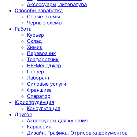
Аксессуары, литература
Способы заработка
Серые схемы
Черные схемы
Работа
Курьер
Склад
Химик
Перевозчик
Трафаретчик
HR-Менеджер
Гровер
Лаборант
Силовые услуги
Франшиза
Оператор
Юриспруденция
Консультация
Другoе
Аксессуары для курения
Каршеринг
Дизайн. Графика. Отрисовка документов