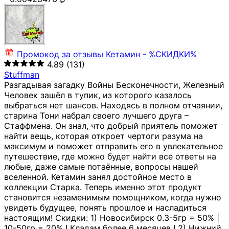
Промокод за отзывы
Кетамин - %СКИДКИ%
4.89
(131)
Stuffman
Разгадывая загадку Войны Бесконечности, Железный
Человек зашёл в тупик, из которого казалось
выбраться нет шансов. Находясь в полном отчаянии,
старина Тони набрал своего лучшего друга –
Стаффмена. Он знал, что добрый приятель поможет
найти вещь, которая откроет чертоги разума на
максимум и поможет отправить его в увлекательное
путешествие, где можно будет найти все ответы на
любые, даже самые потаённые, вопросы нашей
вселенной. Кетамин занял достойное место в
коллекции Старка. Теперь именно этот продукт
становится незаменимым помощником, когда нужно
увидеть будущее, понять прошлое и насладиться
настоящим! Скидки: 1) Новосибирск 0.3-5гр = 50% |
10-50гр = 20% ! Кладам более 6 месяцев ! 2) Нижний