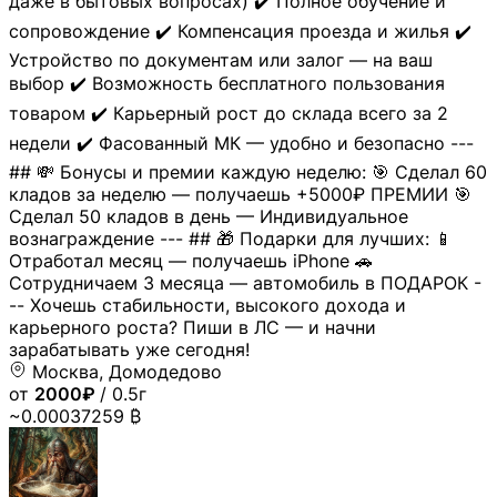
даже в бытовых вопросах) ✔️ Полное обучение и
сопровождение ✔️ Компенсация проезда и жилья ✔️
Устройство по документам или залог — на ваш
выбор ✔️ Возможность бесплатного пользования
товаром ✔️ Карьерный рост до склада всего за 2
недели ✔️ Фасованный МК — удобно и безопасно ---
## 💸 Бонусы и премии каждую неделю: 🎯 Сделал 60
кладов за неделю — получаешь +5000₽ ПРЕМИИ 🎯
Сделал 50 кладов в день — Индивидуальное
вознаграждение --- ## 🎁 Подарки для лучших: 📱
Отработал месяц — получаешь iPhone 🚗
Сотрудничаем 3 месяца — автомобиль в ПОДАРОК -
-- Хочешь стабильности, высокого дохода и
карьерного роста? Пиши в ЛС — и начни
зарабатывать уже сегодня!
Москва, Домодедово
от
2000₽
/ 0.5г
~0.00037259 ₿