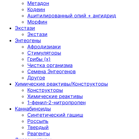
Метадон
Кодеин
Ацитилированный опий + ангидрид
Морфин
Экстази
Экстази
Энтеогены
Афродизиаки
Стимуляторы
Грибы (х)
Чистка организма
Семена Энтеогенов
Другое
Химические реактивы/Конструкторы
Конструкторы
Химические реактивы
1-фенил-2-нитропропен
Каннабиноиды
Синтетический гашиш
Россыпь
Твердый
Реагенты