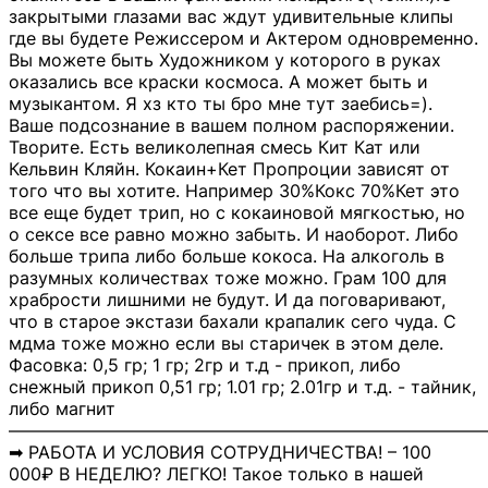
закрытыми глазами вас ждут удивительные клипы
где вы будете Режиссером и Актером одновременно.
Вы можете быть Художником у которого в руках
оказались все краски космоса. А может быть и
музыкантом. Я хз кто ты бро мне тут заебись=).
Ваше подсознание в вашем полном распоряжении.
Творите. Есть великолепная смесь Кит Кат или
Кельвин Кляйн. Кокаин+Кет Пропроции зависят от
того что вы хотите. Например 30%Кокс 70%Кет это
все еще будет трип, но с кокаиновой мягкостью, но
о сексе все равно можно забыть. И наоборот. Либо
больше трипа либо больше кокоса. На алкоголь в
разумных количествах тоже можно. Грам 100 для
храбрости лишними не будут. И да поговаривают,
что в старое экстази бахали крапалик сего чуда. С
мдма тоже можно если вы старичек в этом деле.
Фасовка: 0,5 гр; 1 гр; 2гр и т.д - прикоп, либо
снежный прикоп 0,51 гр; 1.01 гр; 2.01гр и т.д. - тайник,
либо магнит
―――――――――――――――――――――――――――
➡ РАБОТА И УСЛОВИЯ СОТРУДНИЧЕСТВА! – 100
000₽ В НЕДЕЛЮ? ЛЕГКО! Такое только в нашей