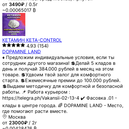
от
3490₽
/ 0.5г
~0.00065017 ₿
КЕТАМИН KETA-CONTROL
4.93
(154)
DOPAMINE LAND
♦️ Предложим индивидуальные условия, если ты
сотрудник другого магазина! 💲Делай 5 кладов в
день и получай 384.000 рублей в месяц на этом
товаре. 💲Удвоим твой залог для комфортного
старта. 💲Ежемесячные премии до 100.000 рублей.
💲Выдаем методичку для комфортной и безопасной
работы. 📌 Работа курьером :
https://telegra.ph/Vakansii-02-13-4 ✔️ Фасовка .01 -
клады в центре города. 🌈 DOPAMINE LAND - Место,
где помогают расти вместе.
Москва
от
23000₽
/ 2г
~0.00428476 ₿