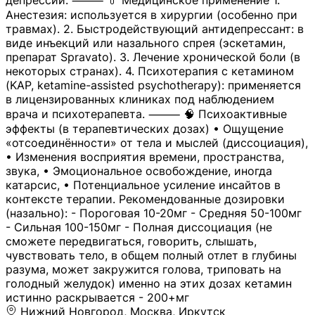
депрессии. ⸻ 💊 Медицинское применение 1.
Анестезия: используется в хирургии (особенно при
травмах). 2. Быстродействующий антидепрессант: в
виде инъекций или назального спрея (эскетамин,
препарат Spravato). 3. Лечение хронической боли (в
некоторых странах). 4. Психотерапия с кетамином
(KAP, ketamine-assisted psychotherapy): применяется
в лицензированных клиниках под наблюдением
врача и психотерапевта. ⸻ 🧠 Психоактивные
эффекты (в терапевтических дозах) • Ощущение
«отсоединённости» от тела и мыслей (диссоциация),
• Изменения восприятия времени, пространства,
звука, • Эмоциональное освобождение, иногда
катарсис, • Потенциальное усиление инсайтов в
контексте терапии. Рекомендованные дозировки
(назально): - Пороговая 10-20мг - Средняя 50-100мг
- Сильная 100-150мг - Полная диссоциация (не
сможете передвигаться, говорить, слышать,
чувствовать тело, в общем полный отлет в глубины
разума, может закружится голова, триповать на
голодный желудок) именно на этих дозах кетамин
истинно раскрывается - 200+мг
Нижний Новгород, Москва, Иркутск