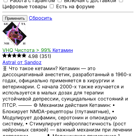
Работа с гарантом
Включая с доставкой
Цифровые товары
Есть на форуме
Сбросить
Применить
VHQ
Чистота > 99%
Кетамин
4.98
(351)
Astral от Sandoz
🧬 Что такое кетамин? Кетамин — это
диссоциативный анестетик, разработанный в 1960-х
годах, официально применяется в хирургии и
ветеринарии. С начала 2000-х также изучается и
используется в малых дозах для терапии
устойчивой депрессии, суицидальных состояний и
ПТСР. ⸻ ⚙️ Механизм действия Кетамин: •
Блокирует NMDA-рецепторы (глутаматные), •
Модулирует дофамин, серотонин и опиоидную
систему, • Стимулирует нейропластичность (рост
нейронных связей) — важный механизм при лечении