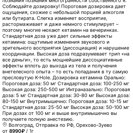
познания познания многогранности собственного я.
Соблюдайте дозировку! Пороговая дозировка дает
ощущения, схожие с небольшой порцией алкоголя
или бутирата. Слегка изменяет восприятие,
растормаживает и даже немного стимулирует –
поэтому многие нюхают кетамин на вечеринках.
Стандартная доза уже дает сильные эффекты
кетамина: ощутимые изменения звукового и
зрительного восприятия (диссоциация) и нарушение
координации. Высокая доза подразумевает трип «на
все деньги», то есть мощнейшие диссоциативные
эффекты вплоть до выхода из тела и получения
внетелесного опыта – то есть попадания в ту самую
пресловутую K-Hole. Дозировка кетамина Орально:
Пороговая доза: 50 мг Стандартная доза: 100-250 мг
Высокая доза: 250-500 мг Интраназально: Пороговая
доза: 5 мг Стандартная доза: 30-80 мг Высокая доза:
80-150 мг Внутримышечно: Пороговая доза: 10-15 мг
Стандартная доза: 25-50 мг Высокая доза: 50-100 мг
При дозах от 100 мг и выше внутримышечно вы
получаете полную анестезию.
Волгоград, Отправка по РФ, Орехово-Зуево
от
8990₽
/ 1г