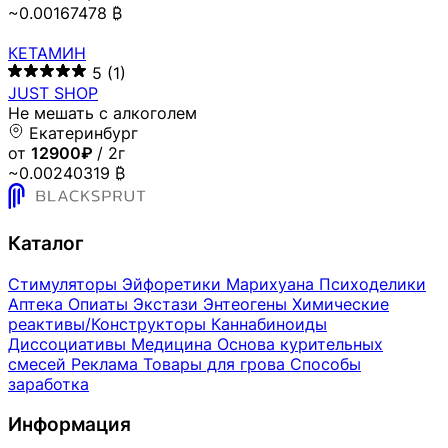
~0.00167478 ₿
КЕТАМИН
5
(1)
JUST SHOP
Не мешать с алкоголем
Екатеринбург
от
12900₽
/ 2г
~0.00240319 ₿
Каталог
Стимуляторы
Эйфоретики
Марихуана
Психоделики
Аптека
Опиаты
Экстази
Энтеогены
Химические
реактивы/Конструкторы
Каннабиноиды
Диссоциативы
Медицина
Основа курительных
смесей
Реклама
Товары для грова
Способы
заработка
Информация