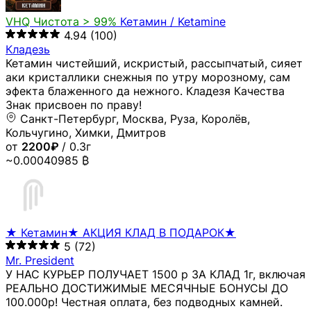
VHQ
Чистота > 99%
Кетамин / Ketamine
4.94
(100)
Кладезь
Кетамин чистейший, искристый, рассыпчатый, сияет
аки кристаллики снежныя по утру морозному, сам
эфекта блаженного да нежного. Кладезя Качества
Знак присвоен по праву!
Санкт-Петербург, Москва, Руза, Королёв,
Кольчугино, Химки, Дмитров
от
2200₽
/ 0.3г
~0.00040985 ₿
★ Кетамин★ АКЦИЯ КЛАД В ПОДАРОК★
5
(72)
Mr. President
У НАС КУРЬЕР ПОЛУЧАЕТ 1500 р ЗА КЛАД 1г, включая
РЕАЛЬНО ДОСТИЖИМЫЕ МЕСЯЧНЫЕ БОНУСЫ ДО
100.000р! Честная оплата, без подводных камней.