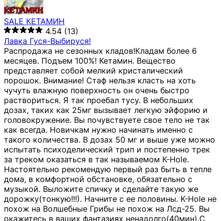
SALE КЕТАМИН
4.54
(13)
Лавка Гуся-Выбируся!
Распродажа не сезонных кладов!Кладам более 6
месяцев. Подъем 100%! Кетамин. Вещество
представляет собой мелкий кристалический
порошок. Внимание! Стаф нельзя класть на хоть
чучуть влажную поверхность он очень быстро
раствориться. Я так проебал тусу. В небольших
дозах, таких как 25мг вызывает легкую эйфорию и
головокружение. Вы почувствуете свое тело не так
как всегда. Новичкам нужно начинать именно с
такого количества. В дозах 50 мг и выше уже можно
испытать психоделический трип и постепенно трек
за треком оказаться в так называемом К-Hole.
Настоятельно рекомендую первый раз быть в тепле
дома, в комфортной обстановке, обязательно с
музыкой. Выложите спичку и сделайте такую же
дорожку(тонкую!!!). Начните с ее половины. K-Hole не
похож на Волшебные Грибы не похож на Лсд-25. Вы
окажитесь в ваших фантазиях ненадолго(40мин).С