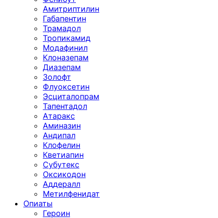
Амитриптилин
Габапентин
Трамадол
Тропикамид
Модафинил
Клоназепам
Диазепам
Золофт
Флуоксетин
Эсциталопрам
Тапентадол
Атаракс
Аминазин
Андипал
Клофелин
Кветиапин
Субутекс
Оксикодон
Аддералл
Метилфенидат
Опиаты
Героин