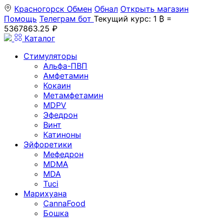
Красногорск
Обмен
Обнал
Открыть магазин
Помощь
Телеграм бот
Текущий курс: 1 ₿ =
5367863.25 ₽
Каталог
Стимуляторы
Альфа-ПВП
Амфетамин
Кокаин
Метамфетамин
MDPV
Эфедрон
Винт
Катиноны
Эйфоретики
Мефедрон
MDMA
MDA
Tuci
Марихуана
CannaFood
Бошка