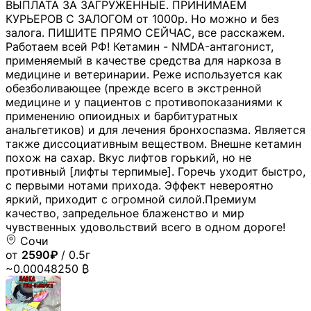
ВЫПЛАТА ЗА ЗАГРУЖЕННЫЕ. ПРИНИМАЕМ
КУРЬЕРОВ С ЗАЛОГОМ от 1000р. Но можно и без
залога. ПИШИТЕ ПРЯМО СЕЙЧАС, все расскажем.
Работаем всей РФ! Кетамин - NMDA-антагонист,
применяемый в качестве средства для наркоза в
медицине и ветеринарии. Реже используется как
обезболивающее (прежде всего в экстренной
медицине и у пациентов с противопоказаниями к
применению опиоидных и барбитуратных
анальгетиков) и для лечения бронхоспазма. Является
также диссоциативным веществом. Внешне кетамин
похож на сахар. Вкус лифтов горький, но не
противный [лифты терпимые]. Горечь уходит быстро,
с первыми нотами прихода. Эффект невероятно
яркий, приходит с огромной силой.Премиум
качество, запредельное блаженство и мир
чувственных удовольствий всего в одном дороге!
Сочи
от
2590₽
/ 0.5г
~0.00048250 ₿