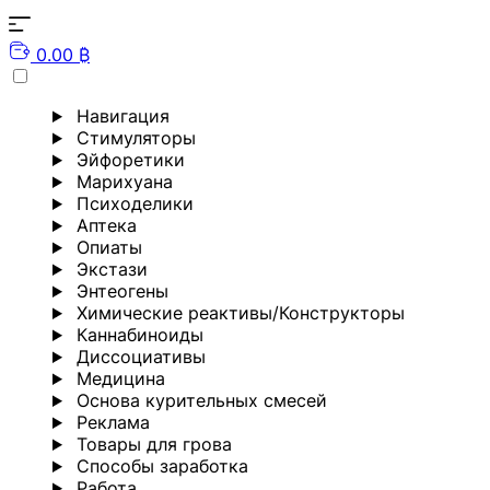
0.00 ₿
Навигация
Стимуляторы
Эйфоретики
Марихуана
Психоделики
Аптека
Опиаты
Экстази
Энтеогены
Химические реактивы/Конструкторы
Каннабиноиды
Диссоциативы
Медицина
Основа курительных смесей
Реклама
Товары для грова
Способы заработка
Работа