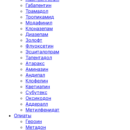
Габапентин
Трамадол
Тропикамид
Модафинил
Клоназепам
Диазепам
Золофт
Флуоксетин
Эсциталопрам
Тапентадол
Атаракс
Аминазин
Андипал
Клофелин
Кветиапин
Субутекс
Оксикодон
Аддералл
Метилфенидат
Опиаты
Героин
Метадон