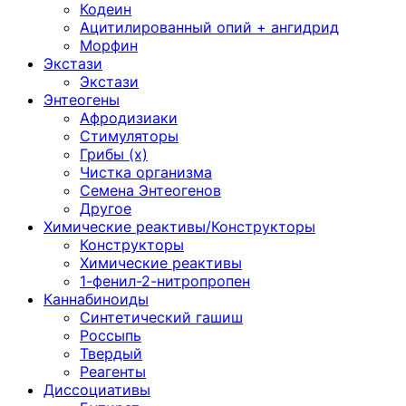
Кодеин
Ацитилированный опий + ангидрид
Морфин
Экстази
Экстази
Энтеогены
Афродизиаки
Стимуляторы
Грибы (х)
Чистка организма
Семена Энтеогенов
Другое
Химические реактивы/Конструкторы
Конструкторы
Химические реактивы
1-фенил-2-нитропропен
Каннабиноиды
Синтетический гашиш
Россыпь
Твердый
Реагенты
Диссоциативы