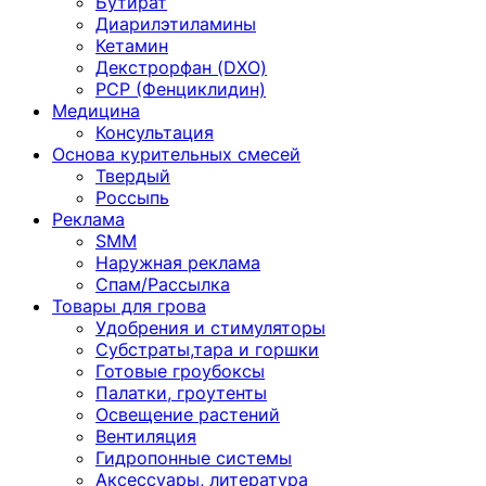
Бутират
Диарилэтиламины
Кетамин
Декстрорфан (DXO)
PCP (Фенциклидин)
Медицина
Консультация
Основа курительных смесей
Твердый
Россыпь
Реклама
SMM
Наружная реклама
Спам/Рассылка
Товары для грова
Удобрения и стимуляторы
Субстраты,тара и горшки
Готовые гроубоксы
Палатки, гроутенты
Освещение растений
Вентиляция
Гидропонные системы
Аксессуары, литература