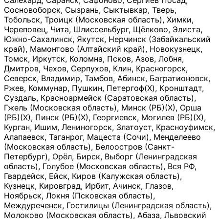
Салехард, Саранск, Сафоново, Сергиев Посад,
Сосновоборск, Сызрань, Сыктывкар, Тверь,
Тобольск, Троицк (Московская область), Химки,
Череповец, Чита, Шлиссельбург, Щёлково, Элиста,
Южно-Сахалинск, Якутск, Нерчинск (Забайкальский
край), Мамонтово (Алтайский край), Новокузнецк,
Томск, Иркутск, Коломна, Псков, Азов, Лобня,
Дмитров, Чехов, Серпухов, Клин, Красногорск,
Северск, Владимир, Тамбов, Абинск, Багратионовск,
Ржев, Коммунар, Пушкин, Петергоф(Х), Кронштадт,
Суздаль, Красноармейск (Саратовская область),
Гжель (Московская область), Минск (РБ)(Х), Орша
(РБ)(Х), Пинск (РБ)(Х), Георгиевск, Могилев (РБ)(Х),
Курган, Ишим, Лениногорск, Златоуст, Красноуфимск,
Алапаевск, Таганрог, Мацеста (Сочи), Менделеево
(Московская область), Белоостров (Санкт-
Петербург), Орёл, Бирск, Выборг (Ленинградская
область), Голубое (Московская область), Вся РФ,
Гвардейск, Ейск, Киров (Калужская область),
Кузнецк, Кировград, Ирбит, Ачинск, Глазов,
Ноябрьск, Локня (Псковская область),
Междуреченск, Гостилицы (Ленинградская область),
Молоково (Московская область), Абаза, Львовский