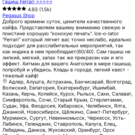
Гашиш Ferrari ⭐⭐⭐⭐⭐
4.93
(1.5k)
Pegasus Shop
Доброго времени суток, ценители качественного
кайфа. Представляем вашему вниманию свежую и
поистине хорошую "конскую печать". Ice-o-lator
"Ferrari" который лягнет вас точно неслабо, идеально
подходит для расслабительных мероприятий, так
как индика в нем преобладает(60/40). Сам гашиш не
липкий, мягкий, запах так же прекрасен как и его
эффект. Хитман для вашего Анатолия в мире гашиша,
попробуй и убедись. Клады в городе, легкий квест -
тяжелый кайф!
Адлер, Алушта, Астрахань, Бахчисарай, Волгоград, Волжский, Евпатория, Екатеринбург, Ишимбай, Казань, Керчь, Копейск, Курск, Рыльск, Саки, Салават, Симферополь, Сочи, Старый Крым, Стерлитамак, Судак, Уфа, Феодосия, Хабаровск, Челябинск, Ялта, Джанкой, Новосибирск, Щёлкино, Санкт-Петербург, Мурманск, Сургут, Невинномысск, Черкесск, Усть-Лабинск, Геленджик, Ставрополь, Калуга, Елец, Лебедянь, Данков, Жуковский, Оренбург, Орск (Оренбургская область), Магнитогорск, Пермь, Зеленоград, Солнечногорск, Нижний Новгород, Лысково, Заволжье, Кстово, Балахна (Нижегородская область), Богородск, Бор (Нижегородская область), Саратов, Энгельс, Ижевск, Тюмень, Ростов-на-Дону, Шахты, Новочеркасск, Батайск, Аксай, Люберцы, Истра, Москва, Армавир, Краснодар, Магадан, Самара, Анапа, Славянск-на-Кубани, Чаплыгин, Липецк, Нижний Тагил, Орехово-Зуево, Усть-Джегута, Лянтор, Нефтеюганск, Пыть-Ях, Урень, Ветлуга, Шахунья, Новороссийск, Крымск, Тимашёвск, Тольятти, Воткинск, Звенигород, Руза, Можайск, Белгород, Воронеж, Соликамск, Нытва, Лысьва (Пермский край), Чусовой, Кунгур, Краснокамск, Миасс, Губаха, Тула, Новомосковск, Донской, Омск, Льгов, Мытищи, Королёв, Ивантеевка, Балашиха, Семилуки, Кудымкар, Старый Оскол, Оса (Пермский край), Одинцово (Московская область), Ханты-Мансийск, Лабинск, Темрюк, Курганинск, Белореченск (Краснодарский край), Алупкa, Губкин, Рязань, Калининград, Усть-Илимск, Фрязино, Минеральные Воды, Пятигорск, Кострома, Ярославль, Коркино, Верхняя Пышма, Подольск, Красноярск, Смоленск, Долгопрудный, Чебоксары, Калачинск, Канск, Киров (Кировская область), Вологда, Рославль, Владивосток, Обнинск, Балабаново (Калужская область), Малоярославец, Брянск, Видное, Ярцево, Вязьма, Гагарин, Приволжск, Фурманов, Чайковский, Кинешма, Горячий Ключ, Улан-Удэ, Туймазы, Дюртюли, Альметьевск, Нефтекамск, Хадыженск, Апшеронск, Майкоп, Уссурийск, Ульяновск, Гатчина, Луга (Ленинградская область), Надым, Ногинск, Электросталь, Железнодорожный (Московская область), Бутурлиновка, Кириллов, Краснознаменск (Калиниградская область), Мышкин, Томмот, Холм, Абакан, Абдулино, Агидель, Агрыз, Адыгейск, Азнакаево, Алатырь, Алдан, Алейск, Александров, Александровск, Алексеевка (Белгородская обл.), Алексин, Амурск, Анадырь, Ангарск, Андреаполь, Анжеро-Судженск, Анива, Апатиты, Арамиль, Ардон, Арзамас, Аркадак, Арсеньев, Артём, Артёмовский, Архангельск, Асбест, Асино, Аткарск, Ахтубинск, Аша, Бабаево (Вологодская область), Бавлы (Республика Татарстан), Байкальск, Бакал, Баксан, Балаклава, Балаково (Саратовская область), Балашов (Саратовская область), Балтийск, Барабинск, Барнаул, Барыш (Ульяновская область), Бежецк, Белая Калитва (Ростовская область), Белебей, Белогорск (Крым), Белозерск, Белокуриха, Беломорск, Белоозёрский (Московская область), Белорецк (Республика Башкортостан), Кызыл, Белоярский (Ханты-Мансийский АО), Бердск, Березники (Пермский край), Берёзовский (Кемеровская область), Берёзовский (Свердловская область), Беслан, Бийск, Бикин, Билибино, Биробиджан, Благовещенск (Амурская область), Благовещенск (Башкортостан), Бобров, Богородицк, Боготол, Богучар, Бокситогорск (Ленинградская область), Бологое (Тверская область), Болхов, Большой Камень (Приморский край), Борисоглебск (Воронежская область), Боровичи (Новгородская область), Боровск, Бородино, Братск, Бронницы (Московская область), Бугульма (Республика Татарстан), Бугуруслан (Оренбургская область), Буинск, Буй, Буйнакск, Валдай, Валуйки, Велиж, Великие Луки, Великий Новгород, Великий Устюг, Вельск, Венёв, Верещагино, Верхнеуральск, Верхний Уфалей, Верхняя Салда, Верхняя Тура, Весьегонск, Вилючинск, Вихоревка, Вичуга, Владикавказ, Волгодонск, Волгореченск, Володарск, Волосово, Волчанск, Вольск, Воркута, Ворсма, Всеволожск (Ленинградская область), Вуктыл, Выкса, Высоковск, Высоцк, Вытегра, Вышний Волочёк, Вяземский, Вязники, Вятские Поляны, Нея, Шилка, Гаврилов Посад, Гаврилов-Ям, Гай, Галич, Гдов, Голицыно, Горно-Алтайск, Горнозаводск, Горняк, Городец, Гороховец, Гремячинск, Грозный, Грязи, Грязовец, Губкинский, Гуково, Гулькевичи, Гурьевск (Калининградская область), Гурьевск (Кемеровская область), Гусев, Гусь-Хрустальный, Давлеканово, Далматово, Дальнегорск, Дегтярск, Дедовск, Демидов, Дербент, Десногорск, Дзержинск, Дзержинский (Московская область), Дивногорск, Димитровград, Дмитровск, Дно, Добрянка, Долинск, Домодедово, Донецк (ДНР), Дорогобуж, Дрезна, Дубна, Дудинка, Духовщина, Дятьково, Егорьевск, Елабуга, Елизово, Ельня (Будет изменено название), Емва, Енисейск, Ермолино, Ершов, Ессентуки, Ефремов, Железноводск, Железногорск (Красноярский край), Железногорск (Курская область), Железногорск-Илимский, Жигулёвск, Жиздра, Жирновск, Жуков, Жуковка, Заводоуковск, Заволжск, Задонск, Заинск, Заозёрный, Заозёрск, Западная Двина, Заполярный, Зарайск, Заречный (Пензенская область), Заречный (Свердловская область), Заринск, Звенигово, Зверево, Зеленогорск ( Ленинградская обл. ), Зеленоградск, Зеленодольск, Зеленокумск, Зерноград, Зима, Змеиногорск, Зубцов, Ивангород, Иваново, Ивдель, Избербаш, Изобильный, Иланский, Инза, Инкерман, Инта, Ипатово, Искитим, Йошкар-Ола, Кадников, Калач, Калач-на-Дону, Калининск, Калтан, Калязин, Камбарка, Каменка (Пензенская область), Каменногорск (Ленинградская область), Каменск-Уральский, Каменск-Шахтинский, Камень-на-Оби, Камешково, Камышин, Канаш, Кандалакша, Карабаново, Карабаш, Карачаевск, Каргат, Каргополь, Карпинск, Карталы, Касимов, Касли, Каспийск, Катав-Ивановск, Катайск, Качканар, Кашин, Кашира, Кемерово, Кемь, Кизел, Кизилюрт, Кизляр, Кимовск, Кимры, Кингисепп, Кинель, Киреевск, Киренск, Киржач, Кириши, Кирово-Чепецк, Кировск (Ленинградская область), Кировск (Мурманская область), Кирсанов, Киселёвск, Кисловодск, Климовск, Клинцы, Княгинино, Ковдор, Ковров, Когалым, Козельск, Козьмодемьянск, Кола, Кологрив, Колпашево, Колпино, Кольчугино, Комсомольск, Комсомольск-на-Амуре, Конаково, Кондопога, Кондрово, Константиновск, Кораблино, Кореновск, Корсаков, Коряжма, Костерёво, Костомукша, Котельники, Котельниково, Котельнич, Котлас, Котовск, Кохма, Красноармейск (Московская область), Краснозаводск, Краснознаменск (Московская область), Краснокаменск, Краснослободск (Волгоградская область), Краснотурьинск, Красноуральск, Красный Сулин, Кремёнки, Кропоткин, Кубинка, Кувшиново (Тверская область), Кудрово, Кулебаки, Кумертау, Курлово, Куровское, Куртамыш, Курчатов, Куса, Кушва, Кыштым, Лабытнанги, Лагань, Лаишево (Республика Татарстан), Лакинск, Лангепас, Лахденпохья, Ленинск-Кузнецкий, Ленск (Республика Саха), Лермонтов (Ставропольский край), Лесозаводск (Приморский край), Лесосибирск, Ливны (Орловская область), Ликино-Дулёво, Липки (Тульская область), Лиски (Воронежская область), Лихославль, Лодейное Поле, Ломоносов (Санкт-Петербург), Лосино-Петровский, Лукоянов, Луховицы, Лыткарино, Любань (Ленинградская область), Любим, Людиново, Магас, Майский, Макаров, Малая Вишера, Малгобек, Мамадыш, Мамоново, Мантурово, Маркс, Махачкала, Мглин, Мегион, Медвежьегорск, Медногорск, Медынь, Меленки, Мелеуз, Менделеевск, Мещовск, Микунь, Миллерово, Минусинск, Миньяр, Мирный (Архангельская область), Мирный (Якутия), Михайловка (Город), Михайловск (Свердловская область), Михайловск (Ставропольский край), Могоча, Можга, Моздок, Мончегорск, Морозовск, Моршанск, Мосальск, Муравленко, Мурино, Муром, Мценск, Мыски, Набережные Челны, Навашино (Нижегородская область), Назарово (Красноярский край), Назрань, Нальчик, Наро-Фоминск, Нарткала, Нарьян-Мар, Находка, Невель (Псковская область), Невельск, Невьянск, Нелидово (Тверская область), Неман, Нерехта (Костромская область), Нерюнгри, Нестеров, Нефтегорск (Самарская область), Нефтекумск, Нижневартовск, Нижнекамск (Республика Татарстан), Нижнеудинск, Нижние Серги, Нижний Ломов, Нижняя Тура, Николаевск-на-Амуре, Никольск (Вологодская область), Никольск (Пензенская область), Новая Ладога, Новая Ляля, Новоалександровск, Новоалтайск, Нововоронеж, Новодвинск, Новозыбков, Новокубанск, Новокуйбышевск, Новомичуринск, Новопавловск, Новоржев, Новосокольники, Новотроицк, Новоульяновск, Новоуральск, Новохопёрск, Новочебоксарск, Новошахтинск, Новый Оскол, Новый Уренгой, Норильск, Нурлат, Нягань, Нязепетровск, Няндома, Облучье, Обоянь, Озёрск (Калининградская область), Озёрск (Челябинская область), Озёры, Октябрьск (Самарская область), Октябрьский (Башкортостан), Окуловка (Новгородская область), Оленегорск, Олонец, Онега, Опочка, Осинники, Осташков, Остров, Острогожск, Отрадный, Оха, Павлово, Павловск (Воронежская область), Павловск (Санкт-Петербург), Павловский Посад, Партизанск, Певек, Пенза, Первоуральск, Перевоз, Пересвет, Переславль-Залесский, Пестово (Новгородская область), Петрозаводск, Петропавловск-Камчатский, Печоры, Пикалёво, Пионерский, Питкяранта, Плавск, Плёс, Подпорожье, Покачи, Покров, Покровск, Полесск, Полысаево, Полярные Зори, Полярный, Поронайск, Порхов, Похвистнево, Почеп, Починок, Пошехонье, Правдинск, Приморск (Калининградская область), Приморско-Ахтарск, Приозерск, Прокопьевск, Протвино, Прохладный, Пугачёв, Пудож, Пустошка, Пушкино, Пущино, Пыталово, Радужный (Владимирская область), Радужный (Ханты-Мансийский АО), Райчихинск, Раменское, Рассказово, Ревда, Реж, Реутов, Родники, Россошь, Ростов (Ярославская обл.), Рошаль, Ртищево, Рубцовск, Рузаевка, Рыбинск, Рыбное, Ряжск, Салехард, Сальск, Саранск, Сарапул, Саров, Сасово, Сатка, Сафоново, Саяногорск, Саянск, Светлогорск, Светлоград, Светлый, Светогорск (Ленинградская область), Свободный, Себеж, Северобайкальск, Северодвинск, Североуральск, Сегежа, Семикаракорск, Сенгилей, Серафимович, Сергач, Сергиев Посад, Сердобск, Сертолово (Ленинградская область), Сестрорецк (Ленинградская область), Сибай, Скопин, Славгород, Сланцы, Слободской, Слюдянка, Собинка, Советск (Кировская область), Советск (Калининградская область), Советск (Тульская область), Советская Гавань, Советский (Ханты-Мансийский АО), Сокол (Вологодская область), Солигалич, Соль-Илецк, Сольцы, Сортавала, Сосенский, Сосновоборск, Сосновый Бор (Ленинградская область), Сосногорск, Спас-Клепики, Спасск-Рязанский, С