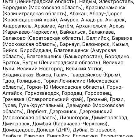
Луга (Ленинградская область), Надым, Электросталь,
Бородино (Московская область), Краснознаменск
(Калиниградская область), Абакан, Абрау-Дюрсо
(Краснодарский край), Амурск, Анадырь, Ангарск,
Андреаполь, Арзамас, Артём, Архангельск, Архыз
(Карачаево-Черкесия), Байкальск, Балаклава,
Балаково (Саратовская область), Балтийск, Барвиха
(Московская область), Барнаул, Беломорск, Кызыл,
Бийск, Биробиджан, Благовещенск (Амурская
область), Благовещенск (Башкортостан), Бородино,
Братск, Бугры (Ленинградская область), Великие
Луки, Великий Новгород, Великий Устюг,
Владикавказ, Выкса, Галич, Гвардейское (Крым),
Гдов, Голицыно, Горки Ленинские (Московская
область), Горки-10 (Московская область), Горно-
Алтайск, Горнозаводск, Городец, Гороховец,
Грачевка (Ставропольский край), Грозный, Грязи,
Гусев, Гусь-Хрустальный, Давыдово (Московская
область), Дербент, Дзержинск, Дзержинский
(Московская область), Дивногорск, Димитровград,
Дмитровск, Домбай (Карачаево-Черкесия),
Домодедово, Донецк (ДНР), Дубна, Егорьевск,
Елабуга, Елизово, Енисейск, Ессентуки, Ессентукская