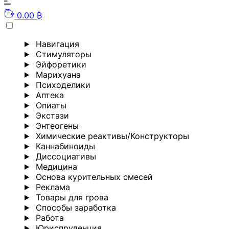
0.00 ₿
Навигация
Стимуляторы
Эйфоретики
Марихуана
Психоделики
Аптека
Опиаты
Экстази
Энтеогены
Химические реактивы/Конструкторы
Каннабиноиды
Диссоциативы
Медицина
Основа курительных смесей
Реклама
Товары для грова
Способы заработка
Работа
Юриспруденция