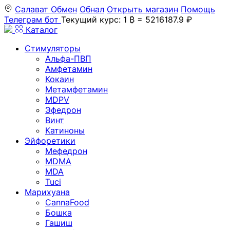
Салават
Обмен
Обнал
Открыть магазин
Помощь
Телеграм бот
Текущий курс: 1 ₿ = 5216187.9 ₽
Каталог
Стимуляторы
Альфа-ПВП
Амфетамин
Кокаин
Метамфетамин
MDPV
Эфедрон
Винт
Катиноны
Эйфоретики
Мефедрон
MDMA
MDA
Tuci
Марихуана
CannaFood
Бошка
Гашиш