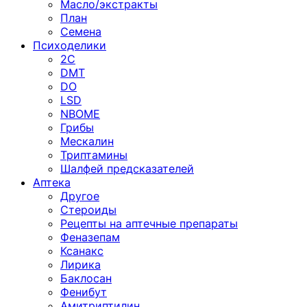
Масло/экстракты
План
Семена
Психоделики
2C
DMT
DO
LSD
NBOME
Грибы
Мескалин
Триптамины
Шалфей предсказателей
Аптека
Другое
Стероиды
Рецепты на аптечные препараты
Феназепам
Ксанакс
Лирика
Баклосан
Фенибут
Амитриптилин