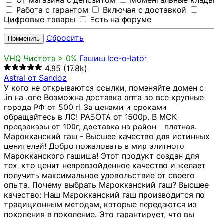
От магазина с депозитом
Моментальные клады
Работа с гарантом
Включая с доставкой
Цифровые товары
Есть на форуме
Сбросить
Применить
VHQ
Чистота > 0%
Гашиш Ice-o-lator
4.95
(17.8k)
Astral от Sandoz
У кого не открываются ссылки, поменяйте домен с
.in на .one Возможна доставка опта во все крупные
города РФ от 500 г! За ценами и сроками
обращайтесь в ЛС! РАБОТА от 1500р. В МСК
предзаказы от 100г, доставка на район - платная.
Марокканский гаш - Высшее качество для истинных
ценителей! Добро пожаловать в мир элитного
Марокканского гашиша! Этот продукт создан для
тех, кто ценит непревзойденное качество и желает
получить максимальное удовольствие от своего
опыта. Почему выбрать Марокканский гаш? Высшее
качество: Наш Марокканский гаш производится по
традиционным методам, которые передаются из
поколения в поколение. Это гарантирует, что вы