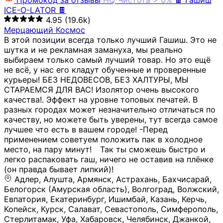
Промокод за отзывы
HQ
Чистота > 0%
🍫 Гашиш
ICE-O-LATOR 🍫
4.95
(19.6k)
Мерцающий Космос
В этой позиции всегда только лучший Гашиш. Это не
шутка и не рекламная замануха, мы реально
выбираем только самый лучший товар. Но это ещё
не всё, у нас его кладут обученные и проверенные
курьеры! БЕЗ НЕДОВЕСОВ, БЕЗ ХАЛТУРЫ, МЫ
СТАРАЕМСЯ ДЛЯ ВАС! Изолятор очень высокого
качества!. Эффект на уровне топовых печатей. В
разных городах может незначительно отличаться по
качеству, но можете быть уверены, тут всегда самое
лучшее что есть в вашем городе! -Перед
применением советуем положить пак в холодное
место, на пару минут!⠀ Так ты сможешь быстро и
легко распаковать гаш, ничего не оставив на плёнке
(он правда бывает липкий)!
Адлер, Алушта, Армянск, Астрахань, Бахчисарай,
Белогорск (Амурская область), Волгоград, Волжский,
Евпатория, Екатеринбург, Ишимбай, Казань, Керчь,
Копейск, Курск, Салават, Севастополь, Симферополь,
Стерлитамак, Уфа, Хабаровск, Челябинск, Джанкой,