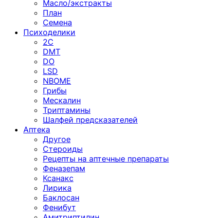
Масло/экстракты
План
Семена
Психоделики
2C
DMT
DO
LSD
NBOME
Грибы
Мескалин
Триптамины
Шалфей предсказателей
Аптека
Другое
Стероиды
Рецепты на аптечные препараты
Феназепам
Ксанакс
Лирика
Баклосан
Фенибут
Амитриптилин