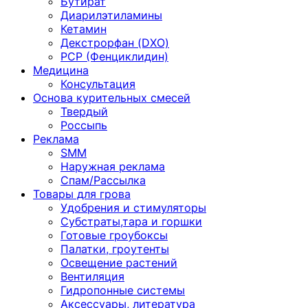
Бутират
Диарилэтиламины
Кетамин
Декстрорфан (DXO)
PCP (Фенциклидин)
Медицина
Консультация
Основа курительных смесей
Твердый
Россыпь
Реклама
SMM
Наружная реклама
Спам/Рассылка
Товары для грова
Удобрения и стимуляторы
Субстраты,тара и горшки
Готовые гроубоксы
Палатки, гроутенты
Освещение растений
Вентиляция
Гидропонные системы
Аксессуары, литература