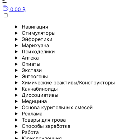
0.00 ₿
Навигация
Стимуляторы
Эйфоретики
Марихуана
Психоделики
Аптека
Опиаты
Экстази
Энтеогены
Химические реактивы/Конструкторы
Каннабиноиды
Диссоциативы
Медицина
Основа курительных смесей
Реклама
Товары для грова
Способы заработка
Работа
Юриспруденция