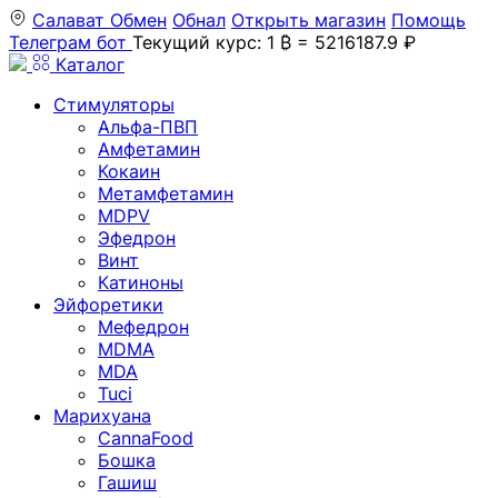
Салават
Обмен
Обнал
Открыть магазин
Помощь
Телеграм бот
Текущий курс: 1 ₿ = 5216187.9 ₽
Каталог
Стимуляторы
Альфа-ПВП
Амфетамин
Кокаин
Метамфетамин
MDPV
Эфедрон
Винт
Катиноны
Эйфоретики
Мефедрон
MDMA
MDA
Tuci
Марихуана
CannaFood
Бошка
Гашиш