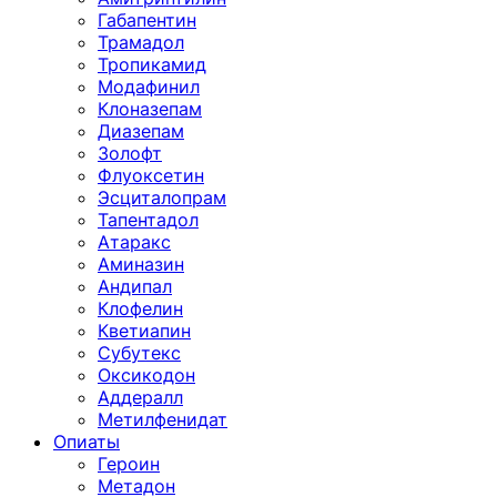
Габапентин
Трамадол
Тропикамид
Модафинил
Клоназепам
Диазепам
Золофт
Флуоксетин
Эсциталопрам
Тапентадол
Атаракс
Аминазин
Андипал
Клофелин
Кветиапин
Субутекс
Оксикодон
Аддералл
Метилфенидат
Опиаты
Героин
Метадон