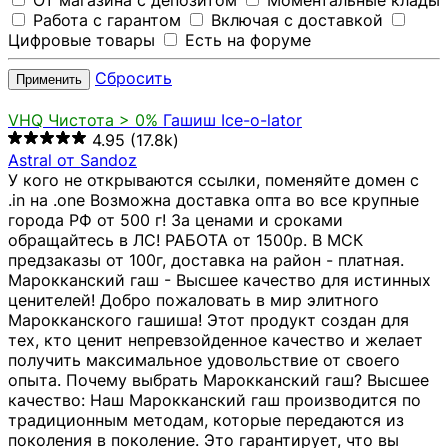
От магазина с депозитом
Моментальные клады
Работа с гарантом
Включая с доставкой
Цифровые товары
Есть на форуме
Сбросить
Применить
VHQ
Чистота > 0%
Гашиш Ice-o-lator
4.95
(17.8k)
Astral от Sandoz
У кого не открываются ссылки, поменяйте домен с
.in на .one Возможна доставка опта во все крупные
города РФ от 500 г! За ценами и сроками
обращайтесь в ЛС! РАБОТА от 1500р. В МСК
предзаказы от 100г, доставка на район - платная.
Марокканский гаш - Высшее качество для истинных
ценителей! Добро пожаловать в мир элитного
Марокканского гашиша! Этот продукт создан для
тех, кто ценит непревзойденное качество и желает
получить максимальное удовольствие от своего
опыта. Почему выбрать Марокканский гаш? Высшее
качество: Наш Марокканский гаш производится по
традиционным методам, которые передаются из
поколения в поколение. Это гарантирует, что вы