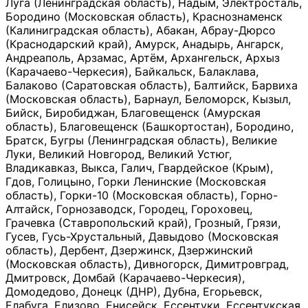
Луга (Ленинградская область), Надым, Электросталь,
Бородино (Московская область), Краснознаменск
(Калиниградская область), Абакан, Абрау-Дюрсо
(Краснодарский край), Амурск, Анадырь, Ангарск,
Андреаполь, Арзамас, Артём, Архангельск, Архыз
(Карачаево-Черкесия), Байкальск, Балаклава,
Балаково (Саратовская область), Балтийск, Барвиха
(Московская область), Барнаул, Беломорск, Кызыл,
Бийск, Биробиджан, Благовещенск (Амурская
область), Благовещенск (Башкортостан), Бородино,
Братск, Бугры (Ленинградская область), Великие
Луки, Великий Новгород, Великий Устюг,
Владикавказ, Выкса, Галич, Гвардейское (Крым),
Гдов, Голицыно, Горки Ленинские (Московская
область), Горки-10 (Московская область), Горно-
Алтайск, Горнозаводск, Городец, Гороховец,
Грачевка (Ставропольский край), Грозный, Грязи,
Гусев, Гусь-Хрустальный, Давыдово (Московская
область), Дербент, Дзержинск, Дзержинский
(Московская область), Дивногорск, Димитровград,
Дмитровск, Домбай (Карачаево-Черкесия),
Домодедово, Донецк (ДНР), Дубна, Егорьевск,
Елабуга, Елизово, Енисейск, Ессентуки, Ессентукская