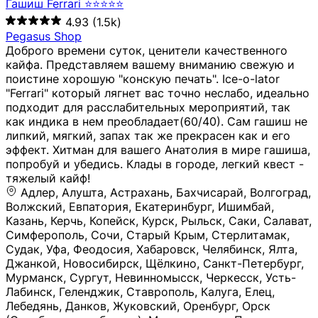
Гашиш Ferrari ⭐⭐⭐⭐⭐
4.93
(1.5k)
Pegasus Shop
Доброго времени суток, ценители качественного
кайфа. Представляем вашему вниманию свежую и
поистине хорошую "конскую печать". Ice-o-lator
"Ferrari" который лягнет вас точно неслабо, идеально
подходит для расслабительных мероприятий, так
как индика в нем преобладает(60/40). Сам гашиш не
липкий, мягкий, запах так же прекрасен как и его
эффект. Хитман для вашего Анатолия в мире гашиша,
попробуй и убедись. Клады в городе, легкий квест -
тяжелый кайф!
Адлер, Алушта, Астрахань, Бахчисарай, Волгоград, Волжский, Евпатория, Екатеринбург, Ишимбай, Казань, Керчь, Копейск, Курск, Рыльск, Саки, Салават, Симферополь, Сочи, Старый Крым, Стерлитамак, Судак, Уфа, Феодосия, Хабаровск, Челябинск, Ялта, Джанкой, Новосибирск, Щёлкино, Санкт-Петербург, Мурманск, Сургут, Невинномысск, Черкесск, Усть-Лабинск, Геленджик, Ставрополь, Калуга, Елец, Лебедянь, Данков, Жуковский, Оренбург, Орск (Оренбургская область), Магнитогорск, Пермь, Зеленоград, Солнечногорск, Нижний Новгород, Лысково, Заволжье, Кстово, Балахна (Нижегородская область), Богородск, Бор (Нижегородская область), Саратов, Энгельс, Ижевск, Тюмень, Ростов-на-Дону, Шахты, Новочеркасск, Батайск, Аксай, Люберцы, Истра, Москва, Армавир, Краснодар, Магадан, Самара, Анапа, Славянск-на-Кубани, Чаплыгин, Липецк, Нижний Тагил, Орехово-Зуево, Усть-Джегута, Лянтор, Нефтеюганск, Пыть-Ях, Урень, Ветлуга, Шахунья, Новороссийск, Крымск, Тимашёвск, Тольятти, Воткинск, Звенигород, Руза, Можайск, Белгород, Воронеж, Соликамск, Нытва, Лысьва (Пермский край), Чусовой, Кунгур, Краснокамск, Миасс, Губаха, Тула, Новомосковск, Донской, Омск, Льгов, Мытищи, Королёв, Ивантеевка, Балашиха, Семилуки, Кудымкар, Старый Оскол, Оса (Пермский край), Одинцово (Московская область), Ханты-Мансийск, Лабинск, Темрюк, Курганинск, Белореченск (Краснодарский край), Алупкa, Губкин, Рязань, Калининград, Усть-Илимск, Фрязино, Минеральные Воды, Пятигорск, Кострома, Ярославль, Коркино, Верхняя Пышма, Подольск, Красноярск, Смоленск, Долгопрудный, Чебоксары, Калачинск, Канск, Киров (Кировская область), Вологда, Рославль, Владивосток, Обнинск, Балабаново (Калужская область), Малоярославец, Брянск, Видное, Ярцево, Вязьма, Гагарин, Приволжск, Фурманов, Чайковский, Кинешма, Горячий Ключ, Улан-Удэ, Туймазы, Дюртюли, Альметьевск, Нефтекамск, Хадыженск, Апшеронск, Майкоп, Уссурийск, Ульяновск, Гатчина, Луга (Ленинградская область), Надым, Ногинск, Электросталь, Железнодорожный (Московская область), Бутурлиновка, Кириллов, Краснознаменск (Калиниградская область), Мышкин, Томмот, Холм, Абакан, Абдулино, Агидель, Агрыз, Адыгейск, Азнакаево, Алатырь, Алдан, Алейск, Александров, Александровск, Алексеевка (Белгородская обл.), Алексин, Амурск, Анадырь, Ангарск, Андреаполь, Анжеро-Судженск, Анива, Апатиты, Арамиль, Ардон, Арзамас, Аркадак, Арсеньев, Артём, Артёмовский, Архангельск, Асбест, Асино, Аткарск, Ахтубинск, Аша, Бабаево (Вологодская область), Бавлы (Республика Татарстан), Байкальск, Бакал, Баксан, Балаклава, Балаково (Саратовская область), Балашов (Саратовская область), Балтийск, Барабинск, Барнаул, Барыш (Ульяновская область), Бежецк, Белая Калитва (Ростовская область), Белебей, Белогорск (Крым), Белозерск, Белокуриха, Беломорск, Белоозёрский (Московская область), Белорецк (Республика Башкортостан), Кызыл, Белоярский (Ханты-Мансийский АО), Бердск, Березники (Пермский край), Берёзовский (Кемеровская область), Берёзовский (Свердловская область), Беслан, Бийск, Бикин, Билибино, Биробиджан, Благовещенск (Амурская область), Благовещенск (Башкортостан), Бобров, Богородицк, Боготол, Богучар, Бокситогорск (Ленинградская область), Бологое (Тверская область), Болхов, Большой Камень (Приморский край), Борисоглебск (Воронежская область), Боровичи (Новгородская область), Боровск, Бородино, Братск, Бронницы (Московская область), Бугульма (Республика Татарстан), Бугуруслан (Оренбургская область), Буинск, Буй, Буйнакск, Валдай, Валуйки, Велиж, Великие Луки, Великий Новгород, Великий Устюг, Вельск, Венёв, Верещагино, Верхнеуральск, Верхний Уфалей, Верхняя Салда, Верхняя Тура, Весьегонск, Вилючинск, Вихоревка, Вичуга, Владикавказ, Волгодонск, Волгореченск, Володарск, Волосово, Волчанск, Вольск, Воркута, Ворсма, Всеволожск (Ленинградская область), Вуктыл, Выкса, Высоковск, Высоцк, Вытегра, Вышний Волочёк, Вяземский, Вязники, Вятские Поляны, Нея, Шилка, Гаврилов Посад, Гаврилов-Ям, Гай, Галич, Гдов, Голицыно, Горно-Алтайск, Горнозаводск, Горняк, Городец, Гороховец, Гремячинск, Грозный, Грязи, Грязовец, Губкинский, Гуково, Гулькевичи, Гурьевск (Калининградская область), Гурьевск (Кемеровская область), Гусев, Гусь-Хрустальный, Давлеканово, Далматово, Дальнегорск, Дегтярск, Дедовск, Демидов, Дербент, Десногорск, Дзержинск, Дзержинский (Московская область), Дивногорск, Димитровград, Дмитровск, Дно, Добрянка, Долинск, Домодедово, Донецк (ДНР), Дорогобуж, Дрезна, Дубна, Дудинка, Духовщина, Дятьково, Егорьевск, Елабуга, Елизово, Ельня (Будет изменено название), Емва, Енисейск, Ермолино, Ершов, Ессентуки, Ефремов, Железноводск, Железногорск (Красноярский край), Железногорск (Курская область), Железногорск-Илимский, Жигулёвск, Жиздра, Жирновск, Жуков, Жуковка, Заводоуковск, Заволжск, Задонск, Заинск, Заозёрный, Заозёрск, Западная Двина, Заполярный, Зарайск, Заречный (Пензенская область), Заречный (Свердловская область), Заринск, Звенигово, Зверево, Зеленогорск ( Ленинградская обл. ), Зеленоградск, Зеленодольск, Зеленокумск, Зерноград, Зима, Змеиногорск, Зубцов, Ивангород, Иваново, Ивдель, Избербаш, Изобильный, Иланский, Инза, Инкерман, Инта, Ипатово, Искитим, Йошкар-Ола, Кадников, Калач, Калач-на-Дону, Калининск, Калтан, Калязин, Камбарка, Каменка (Пензенская область), Каменногорск (Ленинградская область), Каменск-Уральский, Каменск-Шахтинский, Камень-на-Оби, Камешково, Камышин, Канаш, Кандалакша, Карабаново, Карабаш, Карачаевск, Каргат, Каргополь, Карпинск, Карталы, Касимов, Касли, Каспийск, Катав-Ивановск, Катайск, Качканар, Кашин, Кашира, Кемерово, Кемь, Кизел, Кизилюрт, Кизляр, Кимовск, Кимры, Кингисепп, Кинель, Киреевск, Киренск, Киржач, Кириши, Кирово-Чепецк, Кировск (Ленинградская область), Кировск (Мурманская область), Кирсанов, Киселёвск, Кисловодск, Климовск, Клинцы, Княгинино, Ковдор, Ковров, Когалым, Козельск, Козьмодемьянск, Кола, Кологрив, Колпашево, Колпино, Кольчугино, Комсомольск, Комсомольск-на-Амуре, Конаково, Кондопога, Кондрово, Константиновск, Кораблино, Кореновск, Корсаков, Коряжма, Костерёво, Костомукша, Котельники, Котельниково, Котельнич, Котлас, Котовск, Кохма, Красноармейск (Московская область), Краснозаводск, Краснознаменск (Московская область), Краснокаменск, Краснослободск (Волгоградская область), Краснотурьинск, Красноуральск, Красный Сулин, Кремёнки, Кропоткин, Кубинка, Кувшиново (Тверская область), Кудрово, Кулебаки, Кумертау, Курлово, Куровское, Куртамыш, Курчатов, Куса, Кушва, Кыштым, Лабытнанги, Лагань, Лаишево (Республика Татарстан), Лакинск, Лангепас, Лахденпохья, Ленинск-Кузнецкий, Ленск (Республика Саха), Лермонтов (Ставропольский край), Лесозаводск (Приморский край), Лесосибирск, Ливны (Орловская область), Ликино-Дулёво, Липки (Тульская область), Лиски (Воронежская область), Лихославль, Лодейное Поле, Ломоносов (Санкт-Петербург), Лосино-Петровский, Лукоянов, Луховицы, Лыткарино, Любань (Ленинградская область), Любим, Людиново, Магас, Майский, Макаров, Малая Вишера, Малгобек, Мамадыш, Мамоново, Мантурово, Маркс, Махачкала, Мглин, Мегион, Медвежьегорск, Медногорск, Медынь, Меленки, Мелеуз, Менделеевск, Мещовск, Микунь, Миллерово, Минусинск, Миньяр, Мирный (Архангельская область), Мирный (Якутия), Михайловка (Город), Михайловск (Свердловская область), Михайловск (Ставропольский край), Могоча, Можга, Моздок, Мончегорск, Морозовск, Моршанск, Мосальск, Муравленко, Мурино, Муром, Мценск, Мыски, Набережные Челны, Навашино (Нижегородская область), Назарово (Красноярский край), Назрань, Нальчик, Наро-Фоминск, Нарткала, Нарьян-Мар, Находка, Невель (Псковская область), Невельск, Невьянск, Нелидово (Тверская область), Неман, Нерехта (Костромская область), Нерюнгри, Нестеров, Нефтегорск (Самарская область), Нефтекумск, Нижневартовск, Нижнекамск (Республика Татарстан), Нижнеудинск, Нижние Серги, Нижний Ломов, Нижняя Тура, Николаевск-на-Амуре, Никольск (Вологодская область), Никольск (Пензенская область), Новая Ладога, Новая Ляля, Новоалександровск, Новоалтайск, Нововоронеж, Новодвинск, Новозыбков, Новокубанск, Новокуйбышевск, Новомичуринск, Новопавловск, Новоржев, Новосокольники, Новотроицк, Новоульяновск, Новоуральск, Новохопёрск, Новочебоксарск, Новошахтинск, Новый Оскол, Новый Уренгой, Норильск, Нурлат, Нягань, Нязепетровск, Няндома, Облучье, Обоянь, Озёрск (Калининградская область), Озёрск (Челябинская область), Озёры, Октябрьск (Самарская область), Октябрьский (Башкортостан), Окуловка (Новгородская область), Оленегорск, Олонец, Онега, Опочка, Осинники, Осташков, Остров, Острогожск, Отрадный, Оха, Павлово, Павловск (Воронежская область), Павловск (Санкт-Петербург), Павловский Посад, Партизанск, Певек, Пенза, Первоуральск, Перевоз, Пересвет, Переславль-Залесский, Пестово (Новгородская область), Петрозаводск, Петропавловск-Камчатский, Печоры, Пикалёво, Пионерский, Питкяранта, Плавск, Плёс, Подпорожье, Покачи, Покров, Покровск, Полесск, Полысаево, Полярные Зори, Полярный, Поронайск, Порхов, Похвистнево, Почеп, Починок, Пошехонье, Правдинск, Приморск (Калининградская область), Приморско-Ахтарск, Приозерск, Прокопьевск, Протвино, Прохладный, Пугачёв, Пудож, Пустошка, Пушкино, Пущино, Пыталово, Радужный (Владимирская область), Радужный (Ханты-Мансийский АО), Райчихинск, Раменское, Рассказово, Ревда, Реж, Реутов, Родники, Россошь, Ростов (Ярославская обл.), Рошаль, Ртищево, Рубцовск, Рузаевка, Рыбинск, Рыбное, Ряжск, Салехард, Сальск, Саранск, Сарапул, Саров, Сасово, Сатка, Сафоново, Саяногорск, Саянск, Светлогорск, Светлоград, Светлый, Светогорск (Ленинградская область), Свободный, Себеж, Северобайкальск, Северодвинск, Североуральск, Сегежа, Семикаракорск, Сенгилей, Серафимович, Сергач, Сергиев Посад, Сердобск, Сертолово (Ленинградская область), Сестрорецк (Ленинградская область), Сибай, Скопин, Славгород, Сланцы, Слободской, Слюдянка, Собинка, Советск (Кировская область), Советск (Калининградская область), Советск (Тульская область), Советская Гавань, Советский (Ханты-Мансийский АО), Сокол (Вологодская область), Солигалич, Соль-Илецк, Сольцы, Сортавала, Сосенский, Сосновоборск, Сосновый Бор (Ленинградская область), Сосногорск, Спас-Клепики, Спасск-Рязанский, С