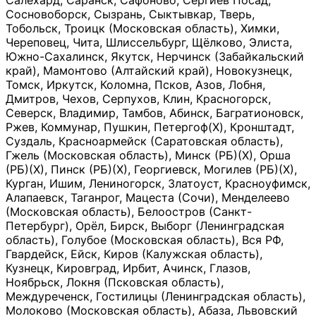
Салехард, Саранск, Сафоново, Сергиев Посад,
Сосновоборск, Сызрань, Сыктывкар, Тверь,
Тобольск, Троицк (Московская область), Химки,
Череповец, Чита, Шлиссельбург, Щёлково, Элиста,
Южно-Сахалинск, Якутск, Нерчинск (Забайкальский
край), Мамонтово (Алтайский край), Новокузнецк,
Томск, Иркутск, Коломна, Псков, Азов, Лобня,
Дмитров, Чехов, Серпухов, Клин, Красногорск,
Северск, Владимир, Тамбов, Абинск, Багратионовск,
Ржев, Коммунар, Пушкин, Петергоф(Х), Кронштадт,
Суздаль, Красноармейск (Саратовская область),
Гжель (Московская область), Минск (РБ)(Х), Орша
(РБ)(Х), Пинск (РБ)(Х), Георгиевск, Могилев (РБ)(Х),
Курган, Ишим, Лениногорск, Златоуст, Красноуфимск,
Алапаевск, Таганрог, Мацеста (Сочи), Менделеево
(Московская область), Белоостров (Санкт-
Петербург), Орёл, Бирск, Выборг (Ленинградская
область), Голубое (Московская область), Вся РФ,
Гвардейск, Ейск, Киров (Калужская область),
Кузнецк, Кировград, Ирбит, Ачинск, Глазов,
Ноябрьск, Локня (Псковская область),
Междуреченск, Гостилицы (Ленинградская область),
Молоково (Московская область), Абаза, Львовский