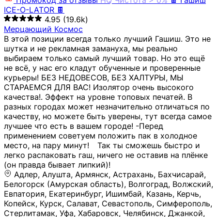
Промокод за отзывы
HQ
Чистота > 0%
🍫 Гашиш
ICE-O-LATOR 🍫
4.95
(19.6k)
Мерцающий Космос
В этой позиции всегда только лучший Гашиш. Это не
шутка и не рекламная замануха, мы реально
выбираем только самый лучший товар. Но это ещё
не всё, у нас его кладут обученные и проверенные
курьеры! БЕЗ НЕДОВЕСОВ, БЕЗ ХАЛТУРЫ, МЫ
СТАРАЕМСЯ ДЛЯ ВАС! Изолятор очень высокого
качества!. Эффект на уровне топовых печатей. В
разных городах может незначительно отличаться по
качеству, но можете быть уверены, тут всегда самое
лучшее что есть в вашем городе! -Перед
применением советуем положить пак в холодное
место, на пару минут!⠀ Так ты сможешь быстро и
легко распаковать гаш, ничего не оставив на плёнке
(он правда бывает липкий)!
Адлер, Алушта, Армянск, Астрахань, Бахчисарай,
Белогорск (Амурская область), Волгоград, Волжский,
Евпатория, Екатеринбург, Ишимбай, Казань, Керчь,
Копейск, Курск, Салават, Севастополь, Симферополь,
Стерлитамак, Уфа, Хабаровск, Челябинск, Джанкой,