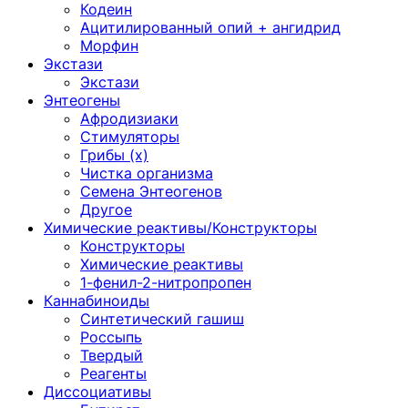
Кодеин
Ацитилированный опий + ангидрид
Морфин
Экстази
Экстази
Энтеогены
Афродизиаки
Стимуляторы
Грибы (х)
Чистка организма
Семена Энтеогенов
Другое
Химические реактивы/Конструкторы
Конструкторы
Химические реактивы
1-фенил-2-нитропропен
Каннабиноиды
Синтетический гашиш
Россыпь
Твердый
Реагенты
Диссоциативы