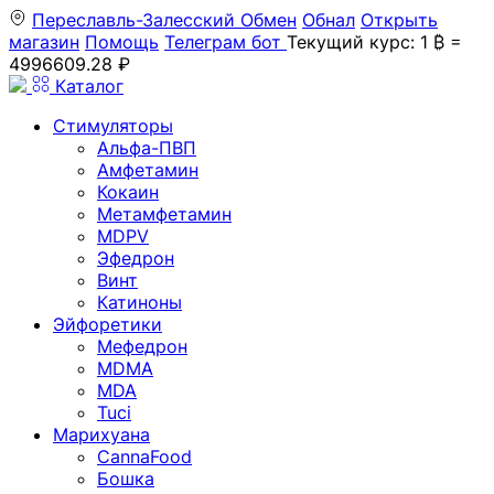
Переславль-Залесский
Обмен
Обнал
Открыть
магазин
Помощь
Телеграм бот
Текущий курс: 1 ₿ =
4996609.28 ₽
Каталог
Стимуляторы
Альфа-ПВП
Амфетамин
Кокаин
Метамфетамин
MDPV
Эфедрон
Винт
Катиноны
Эйфоретики
Мефедрон
MDMA
MDA
Tuci
Марихуана
CannaFood
Бошка