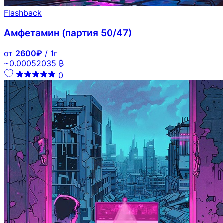
Flashback
Амфетамин (партия 50/47)
от
2600₽
/ 1г
~0.00052035 ₿
0