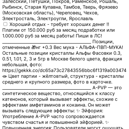
Залесский, Петушки, Покров, Раменское, Рошаль,
Рыбинск, Старая Купавна, Тамбов, Тверь, Фрязево
(Московская область), Череповец, Чехов,
Электросталь, Электроугли, Ярославль
Хороший отдых - требует хороших денег ‼️
Платим от 150.000 руб за месяц подработки или
1.000.000 руб за месяц работы! Пиши в ЛС!
____________________________________________ Позиции,
отмеченные 🎁нг +0.3 Вес мука - АЛЬФА-ПВП-МУКА!
Остальные позиции кристаллы Альфы Фасовки 0.3,
0.51, 1.01, 2, 3 и 5гр в Москве белого цвета, фракция
небольшая, фото:
https://gekkk.co/dc65a73c27843556bbc6f1319a003474
🧫 Цвет партии - жёлтовтый, структура - кристаллы
среднего и крупного размера, фото в карточке.
____________________________________________ A-PVP — это
синтетическое вещество, относящийся к классу
катенонов, который вызывает эффекты, схожие с
эффектами амфетаминов и кокаина. Он может
вызывать следующие эффекты: ✨ Эйфория:
Употребление A-PVP часто сопровождается
чувством счастья и повышенной эйфорией. ✨
Повышенная энергия: Пользователи могут ощущать