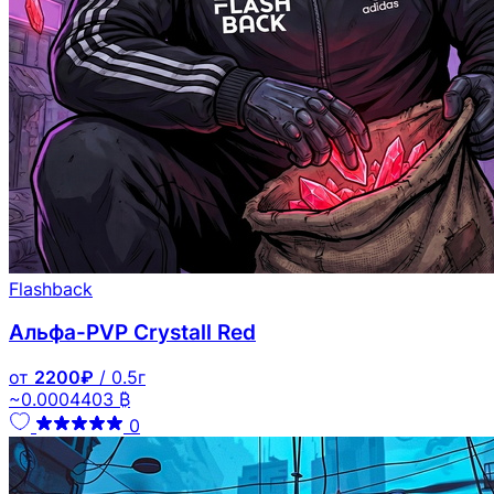
Flashback
Альфа-PVP Crystall Red
от
2200₽
/ 0.5г
~0.0004403 ₿
0