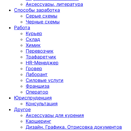
Аксессуары, литература
Способы заработка
Серые схемы
Черные схемы
Работа
Курьер
Склад
Химик
Перевозчик
Трафаретчик
HR-Менеджер
Гровер
Лаборант
Силовые услуги
Франшиза
Оператор
Юриспруденция
Консультация
Другoе
Аксессуары для курения
Каршеринг
Дизайн. Графика. Отрисовка документов