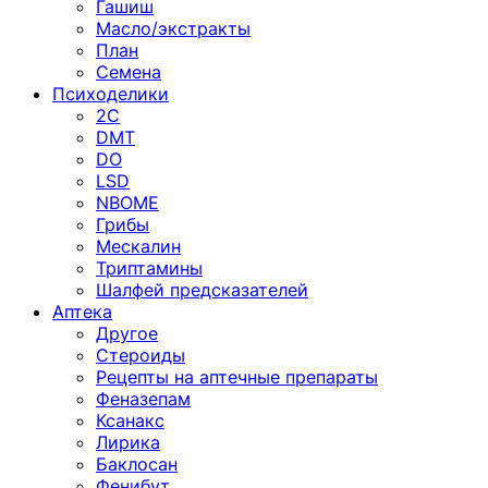
Гашиш
Масло/экстракты
План
Семена
Психоделики
2C
DMT
DO
LSD
NBOME
Грибы
Мескалин
Триптамины
Шалфей предсказателей
Аптека
Другое
Стероиды
Рецепты на аптечные препараты
Феназепам
Ксанакс
Лирика
Баклосан
Фенибут