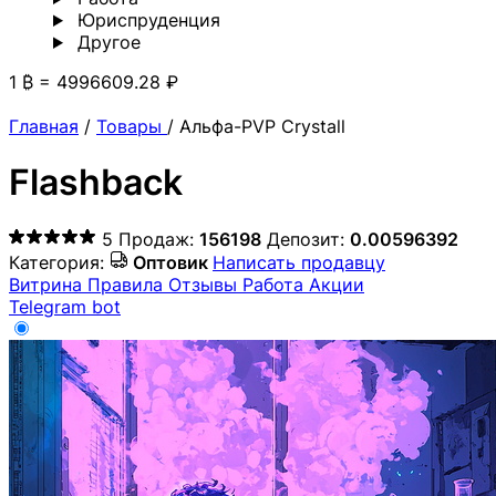
Юриспруденция
Другoе
1 ₿ = 4996609.28 ₽
Главная
/
Товары
/
Альфа-PVP Crystall
Flashback
5
Продаж:
156198
Депозит:
0.00596392
Категория:
Оптовик
Написать продавцу
Витрина
Правила
Отзывы
Работа
Акции
Telegram bot