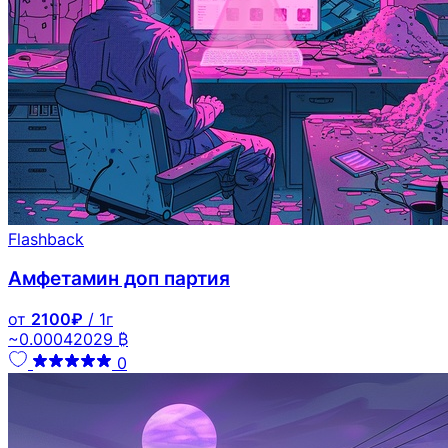
Flashback
Амфетамин доп партия
от
2100₽
/ 1г
~0.00042029 ₿
0