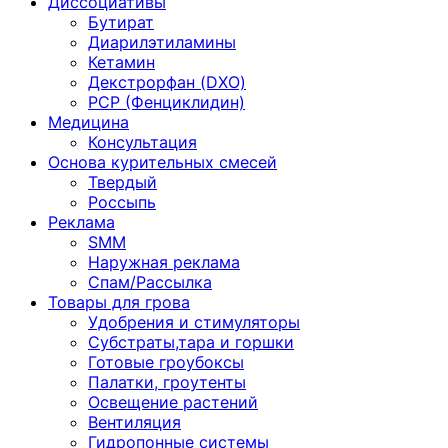
Диссоциативы
Бутират
Диарилэтиламины
Кетамин
Декстрорфан (DXO)
PCP (Фенциклидин)
Медицина
Консультация
Основа курительных смесей
Твердый
Россыпь
Реклама
SMM
Наружная реклама
Спам/Рассылка
Товары для грова
Удобрения и стимуляторы
Субстраты,тара и горшки
Готовые гроубоксы
Палатки, гроутенты
Освещение растений
Вентиляция
Гидропонные системы