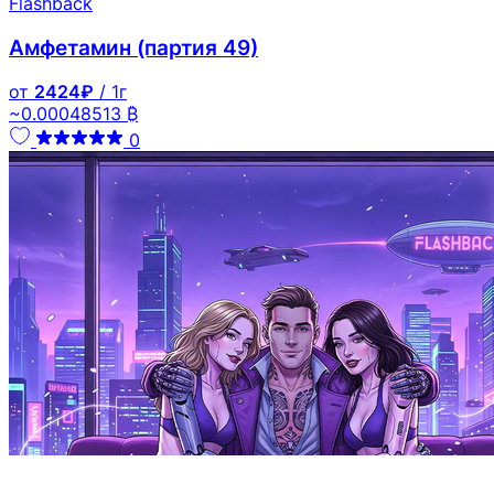
Flashback
Амфетамин (партия 49)
от
2424₽
/ 1г
~0.00048513 ₿
0