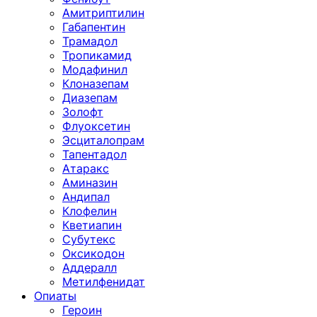
Амитриптилин
Габапентин
Трамадол
Тропикамид
Модафинил
Клоназепам
Диазепам
Золофт
Флуоксетин
Эсциталопрам
Тапентадол
Атаракс
Аминазин
Андипал
Клофелин
Кветиапин
Субутекс
Оксикодон
Аддералл
Метилфенидат
Опиаты
Героин