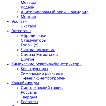
Метадон
Кодеин
Ацитилированный опий + ангидрид
Морфин
Экстази
Экстази
Энтеогены
Афродизиаки
Стимуляторы
Грибы (х)
Чистка организма
Семена Энтеогенов
Другое
Химические реактивы/Конструкторы
Конструкторы
Химические реактивы
1-фенил-2-нитропропен
Каннабиноиды
Синтетический гашиш
Россыпь
Твердый
Реагенты