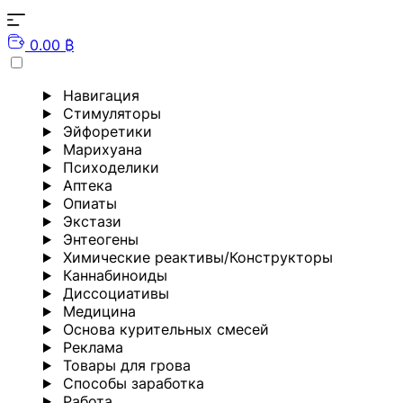
0.00 ₿
Навигация
Стимуляторы
Эйфоретики
Марихуана
Психоделики
Аптека
Опиаты
Экстази
Энтеогены
Химические реактивы/Конструкторы
Каннабиноиды
Диссоциативы
Медицина
Основа курительных смесей
Реклама
Товары для грова
Способы заработка
Работа